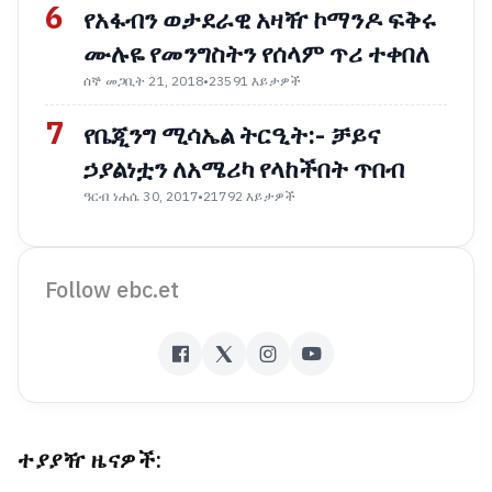
6
የአፋብን ወታደራዊ አዛዥ ኮማንዶ ፍቅሩ
ሙሉዬ የመንግስትን የሰላም ጥሪ ተቀበለ
ሰኞ መጋቢት 21, 2018
•
23591 እይታዎች
7
የቤጂንግ ሚሳኤል ትርዒት:- ቻይና
ኃያልነቷን ለአሜሪካ የላከችበት ጥበብ
ዓርብ ነሐሴ 30, 2017
•
21792 እይታዎች
Follow ebc.et
ተያያዥ ዜናዎች: