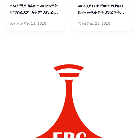
የኦሮሚያ ክልላዊ መንግሥት
መኖሪያ ቤታቸውን የህዝብ
የማስፈጸም አቅም እየጠነከረ
ቤተ-መጻሕፍት ያደረጉት
መጥቷል - አቶ ሽመልስ
አዛውንት
እሑድ ሐምሌ 12, 2018
ማክሰኞ ሰኔ 23, 2018
አብዲሳ