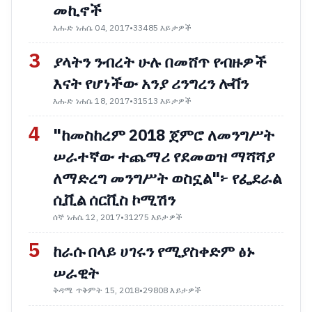
መኪኖች
እሑድ ነሐሴ 04, 2017
•
33485 እይታዎች
3
ያላትን ንብረት ሁሉ በመሸጥ የብዙዎች
እናት የሆነችው አንያ ሪንግረን ሎቨን
እሑድ ነሐሴ 18, 2017
•
31513 እይታዎች
4
"ከመስከረም 2018 ጀምሮ ለመንግሥት
ሠራተኛው ተጨማሪ የደመወዝ ማሻሻያ
ለማድረግ መንግሥት ወስኗል"፦ የፌደራል
ሲቪል ሰርቪስ ኮሚሽን
ሰኞ ነሐሴ 12, 2017
•
31275 እይታዎች
5
ከራሱ በላይ ሀገሩን የሚያስቀድም ፅኑ
ሠራዊት
ቅዳሜ ጥቅምት 15, 2018
•
29808 እይታዎች