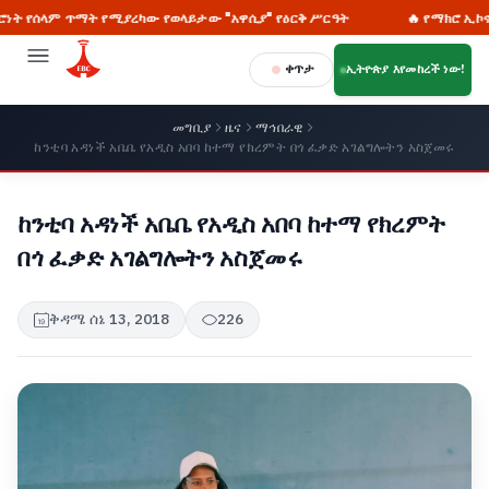
ላም ጥማት የሚያረካው የወላይታው "አዋሲያ" የዕርቅ ሥርዓት
🔥 የማክሮ ኢኮኖሚ ሪፎርሙ
ቀጥታ
ኢትዮጵያ እየመከረች ነው!
መግቢያ
ዜና
ማኅበራዊ
ከንቲባ አዳነች አቤቤ የአዲስ አበባ ከተማ የክረምት በጎ ፈቃድ አገልግሎትን አስጀመሩ
ከንቲባ አዳነች አቤቤ የአዲስ አበባ ከተማ የክረምት
በጎ ፈቃድ አገልግሎትን አስጀመሩ
ቅዳሜ ሰኔ 13, 2018
226