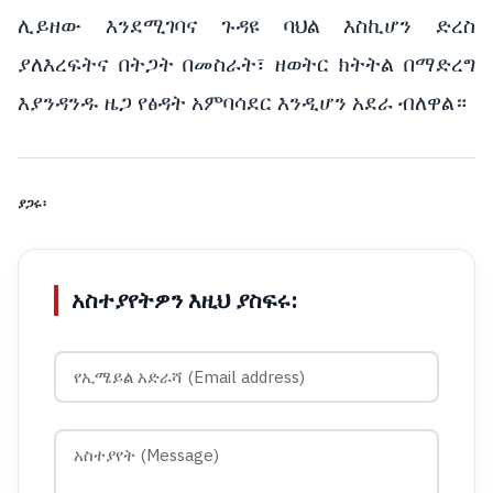
ሊይዘው እንደሚገባና ጉዳዩ ባህል እስኪሆን ድረስ
ያለእረፍትና በትጋት በመስራት፣ ዘወትር ክትትል በማድረግ
እያንዳንዱ ዜጋ የፅዳት አምባሳደር እንዲሆን አደራ ብለዋል።
ያጋሩ፡
አስተያየትዎን እዚህ ያስፍሩ: