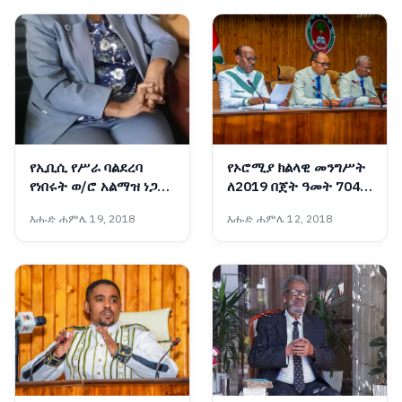
የኢቢሲ የሥራ ባልደረባ
የኦሮሚያ ክልላዊ መንግሥት
የነበሩት ወ/ሮ አልማዝ ነጋሽ
ለ2019 በጀት ዓመት 704
ሥርዓተ ቀብር ተፈጸመ
ቢሊዮን ብር በጀት አጸደቀ
እሑድ ሐምሌ 19, 2018
እሑድ ሐምሌ 12, 2018