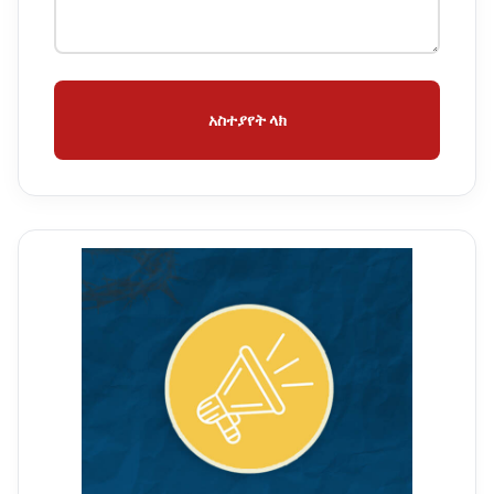
አስተያየት ላክ