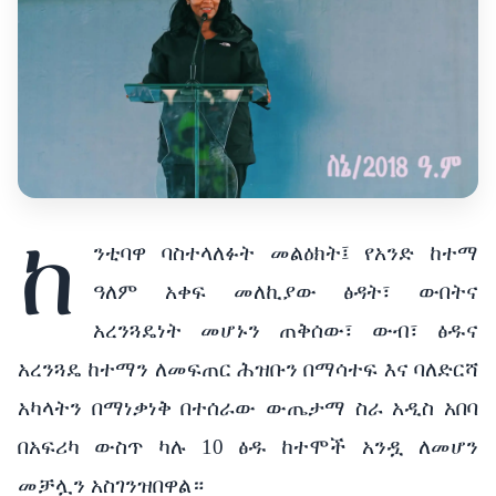
ከ
ንቲባዋ ባስተላለፉት መልዕክት፤ የአንድ ከተማ
ዓለም አቀፍ መለኪያው ፅዳት፣ ውበትና
አረንጓዴነት መሆኑን ጠቅሰው፣ ውብ፣ ፅዱና
አረንጓዴ ከተማን ለመፍጠር ሕዝቡን በማሳተፍ እና ባለድርሻ
አካላትን በማነቃነቅ በተሰራው ውጤታማ ስራ አዲስ አበባ
በአፍሪካ ውስጥ ካሉ 10 ፅዱ ከተሞች አንዷ ለመሆን
መቻሏን አስገንዝበዋል።