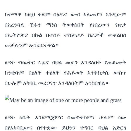
ከተማዋ ከዚህ ቀደም በፅዱና ውብ አለመሆን እንዲሁም
በአረንጓዴ ሽፋን ማነስ ትወቀስበት የነበረውን ገጽታ
በኢትዮጵያ በኩል በተሰሩ ተከታታይ ስራዎች መቀልበስ
መቻሉንም አብራርተዋል።
ፅዳት የዘወትር ስራና ባህል መሆን እንዳለበት የጠቆሙት
ከንቲባዋ፣ በዕለት ተዕለት የሕይወት እንቅስቃሴ ውስጥ
በሁሉም አካባቢ መረጋገጥ እንዳለበትም አሳስበዋል።
ፅዳት ከቤት እንደሚጀምር በመጥቀስም፣ ሁሉም ሰው
በየአካባቢውና በየተቋሙ ይህንን ተግባር ባህል አድርጎ