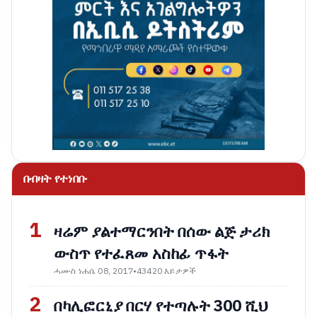
በብዛት የተነበቡ
1
ዛሬም ያልተማርንበት በሰው ልጅ ታሪክ
ውስጥ የተፈጸመ አስከፊ ጥፋት
ሓሙስ ነሐሴ 08, 2017
•
43420 እይታዎች
2
በካሊፎርኒያ በርሃ የተጣሉት 300 ሺህ