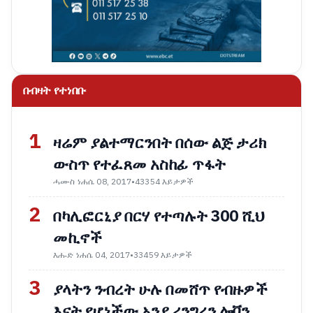
በብዛት የተነበቡ
1
ዛሬም ያልተማርንበት በሰው ልጅ ታሪክ
ውስጥ የተፈጸመ አስከፊ ጥፋት
ሓሙስ ነሐሴ 08, 2017
•
43354 እይታዎች
2
በካሊፎርኒያ በርሃ የተጣሉት 300 ሺህ
መኪኖች
እሑድ ነሐሴ 04, 2017
•
33459 እይታዎች
3
ያላትን ንብረት ሁሉ በመሸጥ የብዙዎች
እናት የሆነችው አንያ ሪንግረን ሎቨን