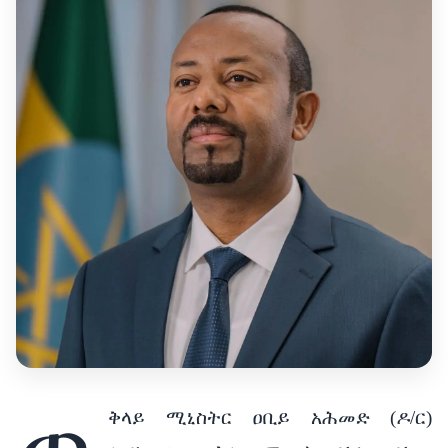
ጠ
ቅላይ ሚኒስትር ዐቢይ አሕመድ (ዶ/ር)