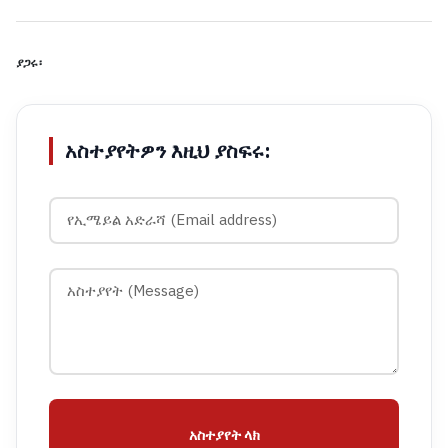
ያጋሩ፡
አስተያየትዎን እዚህ ያስፍሩ:
አስተያየት ላክ