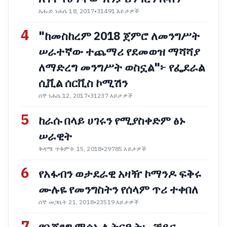
እሑድ ነሐሴ 18, 2017
•
31491 እይታዎች
4
"ከመስከረም 2018 ጀምሮ ለመንግሥት
ሠራተኛው ተጨማሪ የደመወዝ ማሻሻያ
ለማድረግ መንግሥት ወስኗል"፦ የፌደራል
ሲቪል ሰርቪስ ኮሚሽን
ሰኞ ነሐሴ 12, 2017
•
31237 እይታዎች
5
ከራሱ በላይ ሀገሩን የሚያስቀድም ፅኑ
ሠራዊት
ቅዳሜ ጥቅምት 15, 2018
•
29785 እይታዎች
6
የአፋብን ወታደራዊ አዛዥ ኮማንዶ ፍቅሩ
ሙሉዬ የመንግስትን የሰላም ጥሪ ተቀበለ
ሰኞ መጋቢት 21, 2018
•
23519 እይታዎች
7