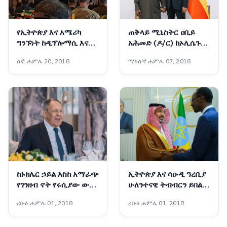
የኢትዮጵያ እና አሜሪካ
ጠቅላይ ሚኒስትር ዐቢይ
ግንኙነት ከዲፕሎማሲ እና
አሕመድ (ዶ/ር) ከኦሊሴጉን
በወታደራዊ ትብብር ወደ
ኦባሳንጆ ጋር ተወያዩ
ሰኞ ሐምሌ 20, 2018
ማክሰኞ ሐምሌ 07, 2018
ስትራቴጂያዊ አጋርነት
እየተሸጋገረ ነው - አምባሳደር
ኤርቪን ማሲንጋ
ከኑክሌር ኃይል እስከ አማራጭ
ኢትዮጵያ እና ሳዑዲ ዓረቢያ
የገንዘብ ኖት የሩሲያው ውጭ
ሁለንተናዊ ትብብርን ይበልጥ
ጉዳይ ሚኒስትር በአዲስ አበባ
ማጠናከር በሚቻልበት ሁኔታ
ረቡዕ ሐምሌ 01, 2018
ረቡዕ ሐምሌ 01, 2018
ለምን ተገኙ?
ላይ መከሩ