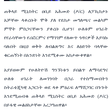
ጠቅላይ ሚኒስትር ዐቢይ አሕመድ (ዶ/ር) ለፓኪስታኑ
አቻቸው ላቀረቡት ሞቅ ያለ የደስታ መግለጫና መልካም
ምኞት ምስጋናቸውን ያቀረቡ ሲሆን፣ ሁለቱም ሀገራት
የየራሳቸውን የሪፎርምና የማገገም የለውጥ ጎዳናዎች እያሳኩ
ባሉበት በዚህ ወቅት ለብልጽግና እና ለዕድገት ባላቸው
ቁርጠኝነት በአንድነት እንደሚቆሙ አስታውቀዋል፡፡
አያይዘውም የሁለትዮሽ ግንኙነቱን ይበልጥ ለማሳደግና
ሁለቱ ሀገራት ለመገንባት በጋራ የተስማሙበትን
ስትራቴጂካዊ አጋርነት ወደ ላቀ ምዕራፍ ለማሸጋገር በጉጉት
እንደሚጠብቁ ጠቅላይ ሚኒስትር ዐቢይ አሕመድ (ዶ/ር)
በይፋዊ መልዕክታቸው አረጋግጠዋል፡፡