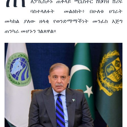
ለፓኪስታኑ ጠቅላይ ሚኒስትር ሸህባዝ ሸሪፍ
ባስተላለፉት
መልዕክት፥ በሁለቱ ሀገራት
መካከል ያለው ዘላቂ የወንድማማችነት መንፈስ እጅግ
ጠንካራ መሆኑን ገልጸዋል፡፡