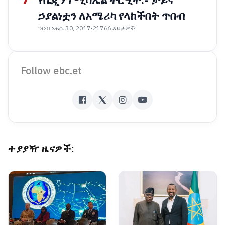
የቤጂንግ ሚሳኤል ትርዒት:- ቻይና
ኃያልነቷን ለአሜሪካ የላከችበት ጥበብ
ዓርብ ነሐሴ 30, 2017
•
21766 እይታዎች
Follow ebc.et
ተያያዥ ዜናዎች: