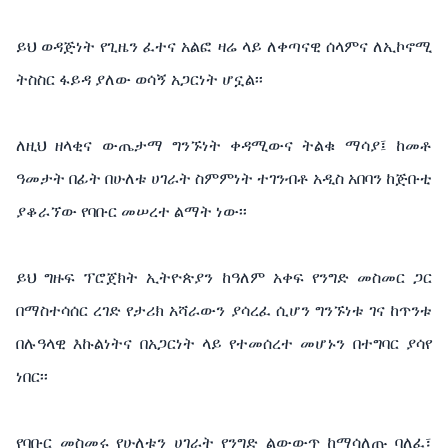
ይህ ወዳጅነት የጊዜን ፈተና አልፎ ዛሬ ላይ ለቀጣናዊ ሰላምና ለኢኮኖሚ
ትስስር ፋይዳ ያለው ወሳኝ አጋርነት ሆኗል፡፡
ለዚህ ዘላቂና ውጤታማ ግንኙነት ቀዳሚውና ትልቁ ማሳያ፤ ከመቶ
ዓመታት በፊት በሁለቱ ሀገራት ስምምነት ተገንብቶ አዲስ አበባን ከጅቡቲ
ያቆራኘው የባቡር መሠረተ ልማት ነው፡፡
ይህ ግዙፍ ፕሮጀክት ኢትዮጵያን ከዓለም አቀፍ የንግድ መስመር ጋር
በማስተሳሰር ረገድ የታሪክ አሻራውን ያሳረፈ ሲሆን ግንኙነቱ ገና ከጥንቱ
በሉዓላዊ እኩልነትና በአጋርነት ላይ የተመሰረተ መሆኑን በተግባር ያሳየ
ነበር፡፡
የባቡር መስመሩ የሁለቱን ሀገራት የንግድ ልውውጥ ከማሳለጡ ባለፈ፣