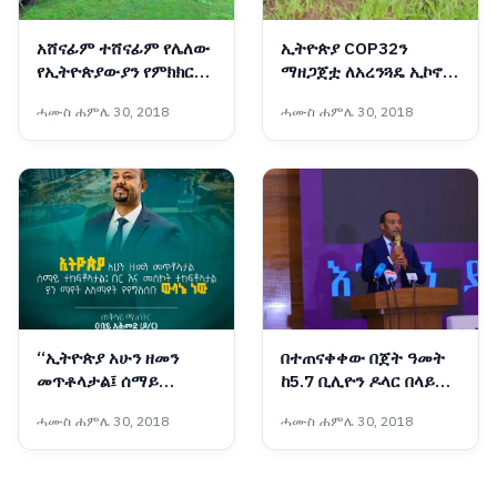
አሸናፊም ተሸናፊም የሌለው
ኢትዮጵያ COP32ን
የኢትዮጵያውያን የምክክር
ማዘጋጀቷ ለአረንጓዴ ኢኮኖሚ
ጥበብ
ያላትን ቁርጠኝነት
ሓሙስ ሐምሌ 30, 2018
ሓሙስ ሐምሌ 30, 2018
የሚያረጋግጥ ነው - ፕላንና
ልማት ሚኒስቴር
“ኢትዮጵያ አሁን ዘመን
በተጠናቀቀው በጀት ዓመት
መጥቶላታል፤ ሰማይ
ከ5.7 ቢሊዮን ዶላር በላይ
ተከፍቶላታል፤ በር እና
ከማዕድን ወጪ ንግድ
ሓሙስ ሐምሌ 30, 2018
ሓሙስ ሐምሌ 30, 2018
መስኮት ተከፍቶላታል፤ ያን
ተገኝቷል - የማዕድን
ማየት አለማየት የየግለሰቡ
ሚኒስትር ኢንጂነር ሀብታሙ
ውሳኔ ነው”
ተገኘ