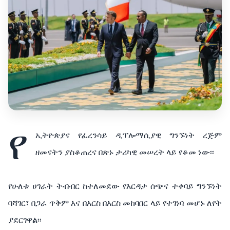
የ
ኢትዮጵያና የፈረንሳይ ዲፕሎማሲያዊ ግንኙነት ረጅም
ዘመናትን ያስቆጠረና በጽኑ ታሪካዊ መሠረት ላይ የቆመ ነው፡፡
የሁለቱ ሀገራት ትብብር ከተለመደው የእርዳታ ሰጭና ተቀባይ ግንኙነት
ባሻገር፣ በጋራ ጥቅም እና በእርስ በእርስ መከባበር ላይ የተገነባ መሆኑ ለየት
ያደርገዋል፡፡