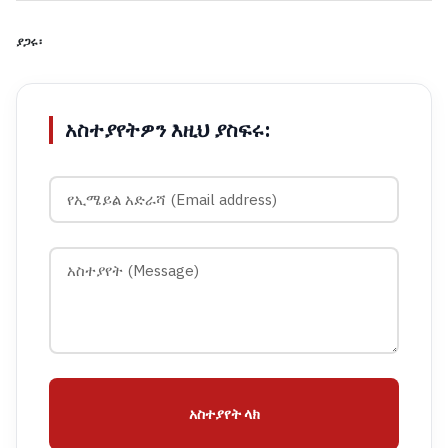
ያጋሩ፡
አስተያየትዎን እዚህ ያስፍሩ:
አስተያየት ላክ