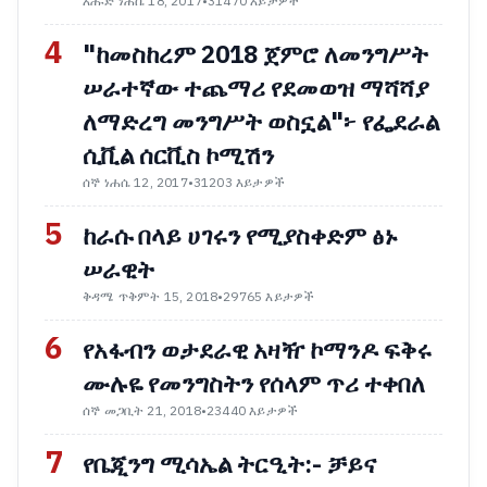
እሑድ ነሐሴ 18, 2017
•
31470 እይታዎች
4
"ከመስከረም 2018 ጀምሮ ለመንግሥት
ሠራተኛው ተጨማሪ የደመወዝ ማሻሻያ
ለማድረግ መንግሥት ወስኗል"፦ የፌደራል
ሲቪል ሰርቪስ ኮሚሽን
ሰኞ ነሐሴ 12, 2017
•
31203 እይታዎች
5
ከራሱ በላይ ሀገሩን የሚያስቀድም ፅኑ
ሠራዊት
ቅዳሜ ጥቅምት 15, 2018
•
29765 እይታዎች
6
የአፋብን ወታደራዊ አዛዥ ኮማንዶ ፍቅሩ
ሙሉዬ የመንግስትን የሰላም ጥሪ ተቀበለ
ሰኞ መጋቢት 21, 2018
•
23440 እይታዎች
7
የቤጂንግ ሚሳኤል ትርዒት:- ቻይና