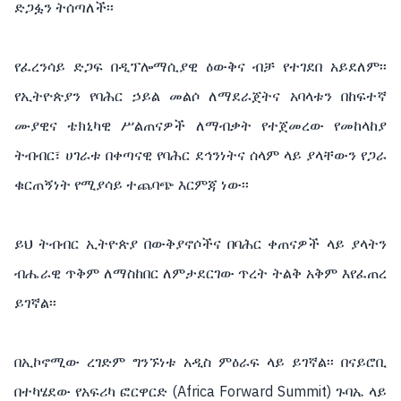
ድጋፏን ትሰጣለች፡፡
የፈረንሳይ ድጋፍ በዲፕሎማሲያዊ ዕውቅና ብቻ የተገደበ አይደለም፡፡
የኢትዮጵያን የባሕር ኃይል መልሶ ለማደራጀትና አባላቱን በከፍተኛ
ሙያዊና ቴክኒካዊ ሥልጠናዎች ለማብቃት የተጀመረው የመከላከያ
ትብብር፣ ሀገራቱ በቀጣናዊ የባሕር ደኅንነትና ሰላም ላይ ያላቸውን የጋራ
ቁርጠኝነት የሚያሳይ ተጨባጭ እርምጃ ነው፡፡
ይህ ትብብር ኢትዮጵያ በውቅያኖሶችና በባሕር ቀጠናዎች ላይ ያላትን
ብሔራዊ ጥቅም ለማስከበር ለምታደርገው ጥረት ትልቅ አቅም እየፈጠረ
ይገኛል፡፡
በኢኮኖሚው ረገድም ግንኙነቱ አዲስ ምዕራፍ ላይ ይገኛል፡፡ በናይሮቢ
በተካሄደው የአፍሪካ ፎርዋርድ (Africa Forward Summit) ጉባኤ ላይ