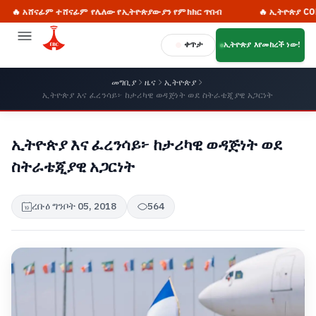
ሸናፊም ተሸናፊም የሌለው የኢትዮጵያውያን የምክክር ጥበብ
🔥 ኢትዮጵያ COP32ን ማዘ
ቀጥታ
ኢትዮጵያ እየመከረች ነው!
መግቢያ
ዜና
ኢትዮጵያ
ኢትዮጵያ እና ፈረንሳይ፦ ከታሪካዊ ወዳጅነት ወደ ስትራቴጂያዊ አጋርነት
ኢትዮጵያ እና ፈረንሳይ፦ ከታሪካዊ ወዳጅነት ወደ
ስትራቴጂያዊ አጋርነት
ረቡዕ ግንቦት 05, 2018
564