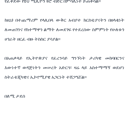
የፈቀደው የ80 ሚሊዮን ዩሮ ብድር በምሳሌነት ይጠቀሳል፡፡
ከዚህ በተጨማሪም የላሊበላ ውቅር አብያተ ክርስቲያናትን በዘላቂነት
ለመጠገንና የከተማዋን ልማት ለመደገፍ የተደረሰው ስምምነት የሁለቱን
ሀገራት ዘርፈ ብዙ ትስስር ያሳያል፡፡
በአጠቃላይ የኢትዮጵያና የፈረንሳይ ግንኙነት ታሪካዊ መከባበርንና
እውነተኛ ወዳጅነትን መሠረት አድርጎ፣ ዛሬ ላይ አስተማማኝ ወደሆነ
ስትራቴጂካዊና ኢኮኖሚያዊ አጋርነት ተሸጋግሯል፡፡
በለሚ ታደሰ