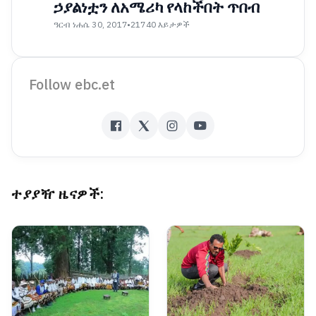
ኃያልነቷን ለአሜሪካ የላከችበት ጥበብ
ዓርብ ነሐሴ 30, 2017
•
21740 እይታዎች
Follow ebc.et
ተያያዥ ዜናዎች: