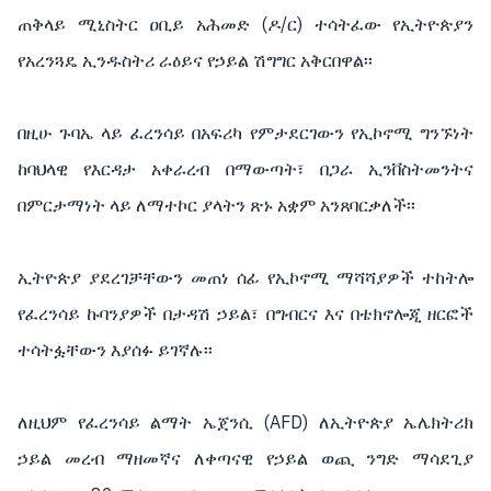
ጠቅላይ ሚኒስትር ዐቢይ አሕመድ (ዶ/ር) ተሳትፈው የኢትዮጵያን
የአረንጓዴ ኢንዱስትሪ ራዕይና የኃይል ሽግግር አቅርበዋል፡፡
በዚሁ ጉባኤ ላይ ፈረንሳይ በአፍሪካ የምታደርገውን የኢኮኖሚ ግንኙነት
ከባህላዊ የእርዳታ አቀራረብ በማውጣት፣ በጋራ ኢንቨስትመንትና
በምርታማነት ላይ ለማተኮር ያላትን ጽኑ አቋም አንጸባርቃለች፡፡
ኢትዮጵያ ያደረገቻቸውን መጠነ ሰፊ የኢኮኖሚ ማሻሻያዎች ተከትሎ
የፈረንሳይ ኩባንያዎች በታዳሽ ኃይል፣ በግብርና እና በቴክኖሎጂ ዘርፎች
ተሳትፏቸውን እያሰፉ ይገኛሉ፡፡
ለዚህም የፈረንሳይ ልማት ኤጀንሲ (AFD) ለኢትዮጵያ ኤሌክትሪክ
ኃይል መረብ ማዘመኛና ለቀጣናዊ የኃይል ወጪ ንግድ ማሳደጊያ