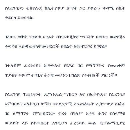
የፈረንሳይን ቴክኖሎጂ ከኢትዮጵያ ልማት ጋር ያቆራኘ ቀዳሚ ስኬት
ተደርጎ ይወሰዳል፡፡
በአሁኑ ወቅት የሁለቱ ሀገራት ስትራቴጂካዊ ግንኙነት ዘመኑን ወደዋጁና
ቀጣናዊ ፋይዳ ወዳላቸው ዘርፎች ይበልጥ እየተሸጋገረ ይገኛል፡፡
በተለይም ፈረንሳይ፤ ኢትዮጵያ የባሕር በር የማግኘትና የመጠቀም
ጥያቄዋ ፍጹም ተገቢና ሕጋዊ መሆኑን በግልጽ የተቀበለች ሀገር ነች፡፡
የፈረንሳዩ ፕሬዚዳንት ኢማኑኤል ማክሮን እና በኢትዮጵያ የፈረንሳይ
አምባሳደር አሌክሲስ ላሜክ በተደጋጋሚ እንደገለጹት ኢትዮጵያ የባሕር
በር ለማግኘት የምታደርገው ጥረት በዓለም አቀፍ ሕግና በሰላማዊ
ውይይት ላይ የተመሰረተ እንዲሆን ፈረንሳይ ሙሉ ዲፕሎማሲያዊ