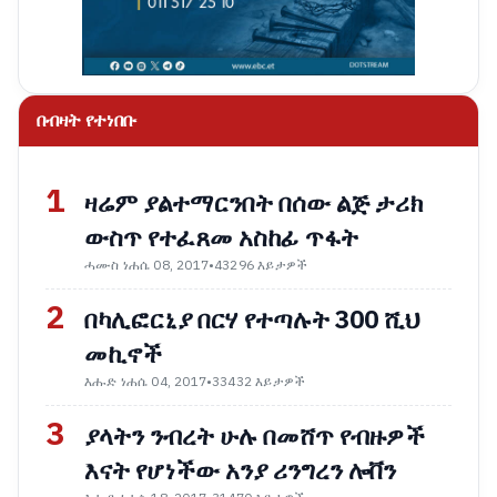
በብዛት የተነበቡ
1
ዛሬም ያልተማርንበት በሰው ልጅ ታሪክ
ውስጥ የተፈጸመ አስከፊ ጥፋት
ሓሙስ ነሐሴ 08, 2017
•
43296 እይታዎች
2
በካሊፎርኒያ በርሃ የተጣሉት 300 ሺህ
መኪኖች
እሑድ ነሐሴ 04, 2017
•
33432 እይታዎች
3
ያላትን ንብረት ሁሉ በመሸጥ የብዙዎች
እናት የሆነችው አንያ ሪንግረን ሎቨን