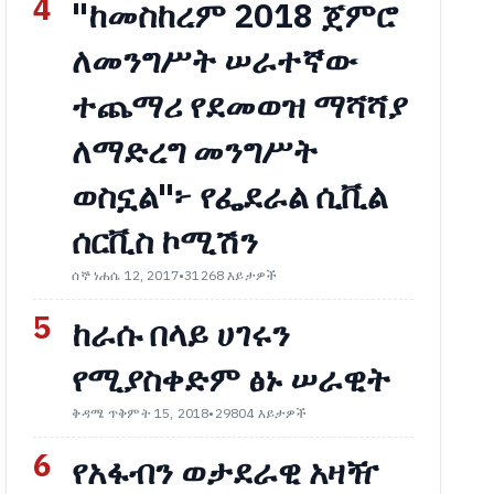
4
"ከመስከረም 2018 ጀምሮ
ለመንግሥት ሠራተኛው
ተጨማሪ የደመወዝ ማሻሻያ
ለማድረግ መንግሥት
ወስኗል"፦ የፌደራል ሲቪል
ሰርቪስ ኮሚሽን
ሰኞ ነሐሴ 12, 2017
•
31268 እይታዎች
5
ከራሱ በላይ ሀገሩን
የሚያስቀድም ፅኑ ሠራዊት
ቅዳሜ ጥቅምት 15, 2018
•
29804 እይታዎች
6
የአፋብን ወታደራዊ አዛዥ