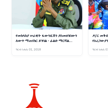
የመከላከያ ሠራዊት ፋውንዴሽን ያስመዘገበውን
ዶ/ር መቅደ
ለውጥ ማጠናከር ይገባል - ፊልድ ማርሻል
የአረጋውያን
ብርሃኑ ጁላ
አስጀመሩ
ዓርብ ነሐሴ 01, 2018
ዓርብ ነሐሴ 01