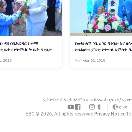
ስ ዳባ በባሕርዳር ከተማ
የመካከለኛ ገቢ ሀገር ግንባታ እና ዘላ
ን ቤትና የትምህርት ቤት ግንባታ
የብልፅግና ፓርቲ የቀጣይ አምስት 
ስትራቴጂካዊ አቅጣጫዎች
, 2018
ዓርብ ነሐሴ 01, 2018
ኢትዮጵያ
ፖለቲካ
ዓለም
ሳይ-ቴክ
አፍሪካ
ቢዝነስ/ኢኮ
ቋንቋ
EBC © 2026, All rights reserved.
Privacy Notice
Te