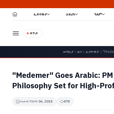
ኢትዮጵያ
አፍሪካ
ዓለም
ቀጥታ
መግቢያ
ዜና
ኢትዮጵያ
"Medem
"Medemer" Goes Arabic: PM 
Philosophy Set for High-Pro
ሓሙስ ግንቦት 06, 2018
478