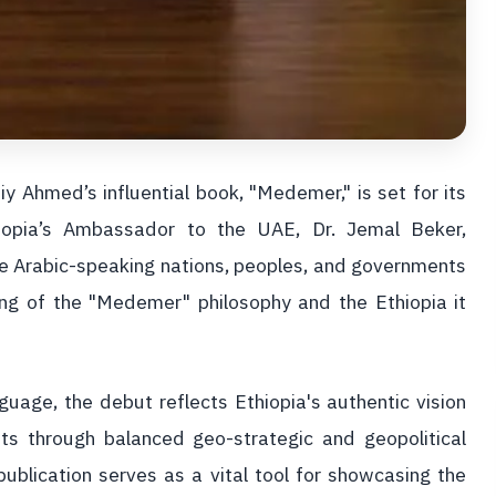
iy Ahmed’s influential book, "Medemer," is set for its
hiopia’s Ambassador to the UAE, Dr. Jemal Beker,
ide Arabic-speaking nations, peoples, and governments
ng of the "Medemer" philosophy and the Ethiopia it
nguage, the debut reflects Ethiopia's authentic vision
ts through balanced geo-strategic and geopolitical
lication serves as a vital tool for showcasing the