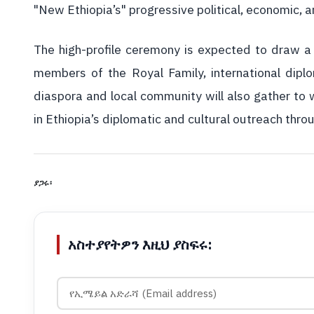
"New Ethiopia’s" progressive political, economic
The high-profile ceremony is expected to draw a pr
members of the Royal Family, international dip
diaspora and local community will also gather to w
in Ethiopia’s diplomatic and cultural outreach thr
ያጋሩ፡
አስተያየትዎን እዚህ ያስፍሩ: