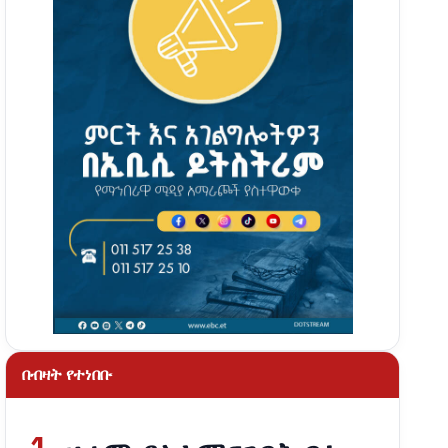
በብዛት የተነበቡ