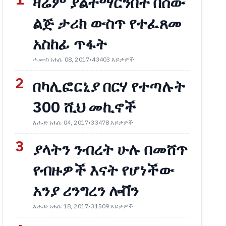
1
ዛሬም ያልተማርንበት በሰው
ልጅ ታሪክ ውስጥ የተፈጸመ
አስከፊ ጥፋት
ሓሙስ ነሐሴ 08, 2017
•
43403 እይታዎች
2
በካሊፎርኒያ በርሃ የተጣሉት
300 ሺህ መኪኖች
እሑድ ነሐሴ 04, 2017
•
33478 እይታዎች
3
ያላትን ንብረት ሁሉ በመሸጥ
የብዙዎች እናት የሆነችው
አንያ ሪንግረን ሎቨን
እሑድ ነሐሴ 18, 2017
•
31509 እይታዎች