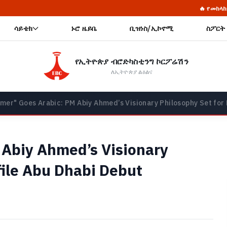
🔥 የመከላከያ ሠራዊት ፋውንዴሽን ያስመዘ
ሳይቴክ
ኑሮ ዜይቤ
ቢዝነስ/ኢኮኖሚ
ስፖርት
የኢትዮጵያ ብሮድካስቲንግ ኮርፖሬሽን
ለኢትዮጵያ ልዕልና
er" Goes Arabic: PM Abiy Ahmed’s Visionary Philosophy Set for 
Abiy Ahmed’s Visionary
file Abu Dhabi Debut