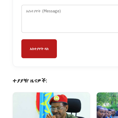
አስተያየት ላክ
ተያያዥ ዜናዎች: