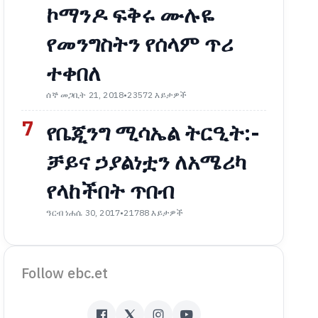
ኮማንዶ ፍቅሩ ሙሉዬ
የመንግስትን የሰላም ጥሪ
ተቀበለ
ሰኞ መጋቢት 21, 2018
•
23572 እይታዎች
7
የቤጂንግ ሚሳኤል ትርዒት:-
ቻይና ኃያልነቷን ለአሜሪካ
የላከችበት ጥበብ
ዓርብ ነሐሴ 30, 2017
•
21788 እይታዎች
Follow ebc.et