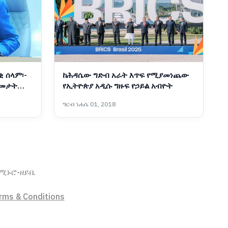
ቂ ሰላም፡-
ከሕዳሴው ግድብ አራት እጥፍ የሚያመነጨው
ዓመታት
የኢትዮጵያ አዲሱ ግዙፍ የኃይል አብዮት
ዓርብ ነሐሴ 01, 2018
ኖሚ
ኑሮ-ዘይቤ
rms & Conditions