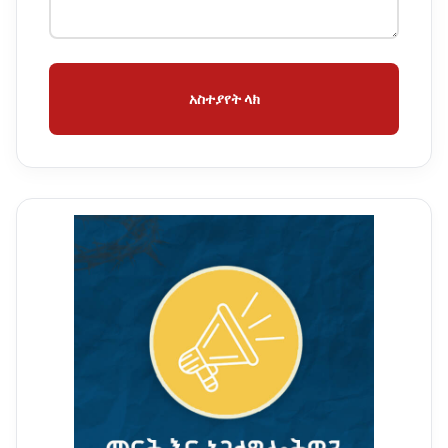
አስተያየት ላክ