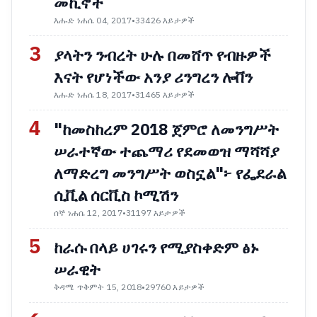
መኪኖች
እሑድ ነሐሴ 04, 2017
•
33426 እይታዎች
3
ያላትን ንብረት ሁሉ በመሸጥ የብዙዎች
እናት የሆነችው አንያ ሪንግረን ሎቨን
እሑድ ነሐሴ 18, 2017
•
31465 እይታዎች
4
"ከመስከረም 2018 ጀምሮ ለመንግሥት
ሠራተኛው ተጨማሪ የደመወዝ ማሻሻያ
ለማድረግ መንግሥት ወስኗል"፦ የፌደራል
ሲቪል ሰርቪስ ኮሚሽን
ሰኞ ነሐሴ 12, 2017
•
31197 እይታዎች
5
ከራሱ በላይ ሀገሩን የሚያስቀድም ፅኑ
ሠራዊት
ቅዳሜ ጥቅምት 15, 2018
•
29760 እይታዎች