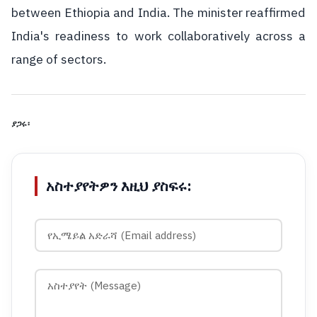
between Ethiopia and India. The minister reaffirmed
India's readiness to work collaboratively across a
range of sectors.
ያጋሩ፡
አስተያየትዎን እዚህ ያስፍሩ: