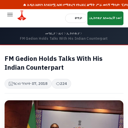
🔥 አዲስ አበባን እንደስሟ አበባ የማድረግ የኮሪደር ልማት ሥራ ወሳኝ ማሳያ፦ ፒያሳ
ቀጥታ
ኢትዮጵያ እየመከረች ነው!
መግቢያ
ዜና
ኢትዮጵያ
FM Gedion Holds Talks With His Indian Counterpart
FM Gedion Holds Talks With His
Indian Counterpart
ዓርብ ግንቦት 07, 2018
224