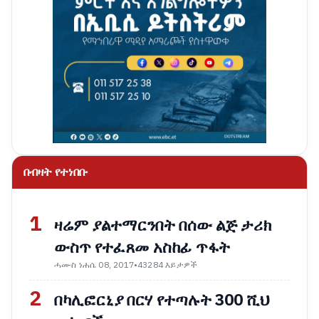
በብዛት የተነበቡ
1
ዛሬም ያልተማርንበት በሰው ልጅ ታሪክ
ውስጥ የተፈጸመ አስከፊ ጥፋት
ሓሙስ ነሐሴ 08, 2017
•
43284 እይታዎች
2
በካሊፎርኒያ በርሃ የተጣሉት 300 ሺህ