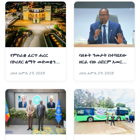
የምስራቋ ፈርጥ ሐረር
ባለፉት ዓመታት በተካሄደው
በኮሪደር ልማት መድመቋን
ዘርፈ ብዙ ሪፎርም አመርቂ
ቀጥላለች
ውጤቶች ተመዝግበዋል፡-
ረቡዕ ሐምሌ 29, 2018
ረቡዕ ሐምሌ 29, 2018
አቶ አደም ፋራህ