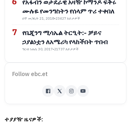
6
የአፋብን ወታደራዊ አዛዥ ኮማንዶ ፍቅሩ
ሙሉዬ የመንግስትን የሰላም ጥሪ ተቀበለ
ሰኞ መጋቢት 21, 2018
•
23427 እይታዎች
7
የቤጂንግ ሚሳኤል ትርዒት:- ቻይና
ኃያልነቷን ለአሜሪካ የላከችበት ጥበብ
ዓርብ ነሐሴ 30, 2017
•
21737 እይታዎች
Follow ebc.et
ተያያዥ ዜናዎች: