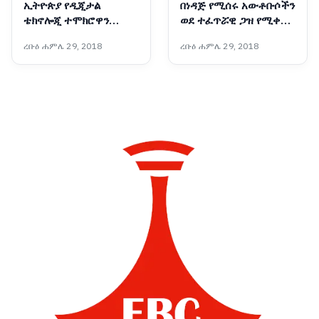
ኢትዮጵያ የዲጂታል
በነዳጅ የሚሰሩ አውቶቡሶችን
ቴክኖሎጂ ተሞክሮዋን
ወደ ተፈጥሯዊ ጋዝ የሚቀይር
ለአፍሪካ ማጋራት አለባት :-
አዲሱ ቴክኖሎጂ
ረቡዕ ሐምሌ 29, 2018
ረቡዕ ሐምሌ 29, 2018
የቤኒን የዲጂታል
ትራንስፎርሜሽንና የፈጠራ
ሚኒስትር