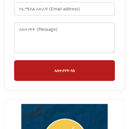
አስተያየት ላክ