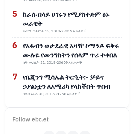
5
ከራሱ በላይ ሀገሩን የሚያስቀድም ፅኑ
ሠራዊት
ቅዳሜ ጥቅምት 15, 2018
•
29819 እይታዎች
6
የአፋብን ወታደራዊ አዛዥ ኮማንዶ ፍቅሩ
ሙሉዬ የመንግስትን የሰላም ጥሪ ተቀበለ
ሰኞ መጋቢት 21, 2018
•
23609 እይታዎች
7
የቤጂንግ ሚሳኤል ትርዒት:- ቻይና
ኃያልነቷን ለአሜሪካ የላከችበት ጥበብ
ዓርብ ነሐሴ 30, 2017
•
21798 እይታዎች
Follow ebc.et