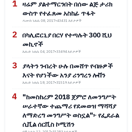
1
ዛሬም ያልተማርንበት በሰው ልጅ ታሪክ
ውስጥ የተፈጸመ አስከፊ ጥፋት
ሓሙስ ነሐሴ 08, 2017
•
43431 እይታዎች
2
በካሊፎርኒያ በርሃ የተጣሉት 300 ሺህ
መኪኖች
እሑድ ነሐሴ 04, 2017
•
33494 እይታዎች
3
ያላትን ንብረት ሁሉ በመሸጥ የብዙዎች
እናት የሆነችው አንያ ሪንግረን ሎቨን
እሑድ ነሐሴ 18, 2017
•
31519 እይታዎች
4
"ከመስከረም 2018 ጀምሮ ለመንግሥት
ሠራተኛው ተጨማሪ የደመወዝ ማሻሻያ
ለማድረግ መንግሥት ወስኗል"፦ የፌደራል
ሲቪል ሰርቪስ ኮሚሽን
ሰኞ ነሐሴ 12, 2017
•
31283 እይታዎች