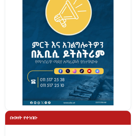
በብዛት የተነበቡ