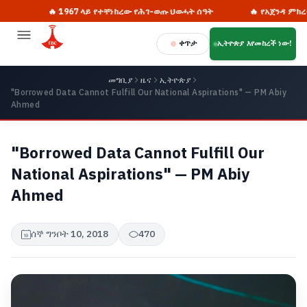
🔥 1967 ላይ የተቸነከረው የሕገ-ወጡ ህወሓት ሰዓት
🔥 የአጀንዳ ምክረ-ሃሳቦች
ቀጥታ
ኢትዮጵያ እየመከረች ነው!
መግቢያ
ዜና
ኢትዮጵያ
"Borrowed Data Cannot Fulfill Our National Aspirations" — PM Abiy
Ahmed
"Borrowed Data Cannot Fulfill Our
National Aspirations" — PM Abiy
Ahmed
ሰኞ ግንቦት 10, 2018
470