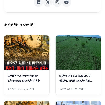
ተያያዥ ዜናዎች:
1967 ላይ የተቸነከረው
በጅማ ዞን ከ3 ሺህ 300
የሕገ-ወጡ ህወሓት ሰዓት
ሄክታር በላይ መሬት ላይ
የሱፍ ምርት በኩታ ገጠም
ቅዳሜ ነሐሴ 02, 2018
ቅዳሜ ነሐሴ 02, 2018
እየለማ ነው