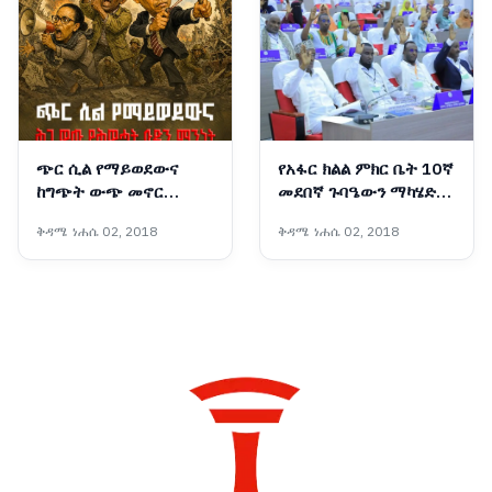
ጭር ሲል የማይወደውና
የአፋር ክልል ምክር ቤት 10ኛ
ከግጭት ውጭ መኖር
መደበኛ ጉባዔውን ማካሄድ
የማይችለው ሕገ ወጡ
ጀመረ
ቅዳሜ ነሐሴ 02, 2018
ቅዳሜ ነሐሴ 02, 2018
የሕወሓት ቡድን ማንነት