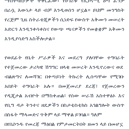
ማስተካከያዎች ተቀርፈው፣ የሀገሪቱ የኢኮኖሚ ዕጣ ፈንታ
በራሷ እውነታ ላይ ብቻ እንዲወሰን ሆኗል። ይህም መንግስት
የረጅም ጊዜ ስትራቴጂዎችን ሲነድፍ የውስጥ አቅሙን መሠረት
አድርጎ እንዲንቀሳቀስና የውጭ ጫናዎችን የመቋቋም አቅሙን
እንዲያሳድግ አስችሎታል።
የወደፊት የቤት ሥራዎች እና መደረግ ያለባቸው ተግባራት
የተጀመረው ታሪካዊ ሽግግር ዘላቂ መሠረት እንዲኖረውና ወደ
ብልጽግና ለመሻገር በቀጣይነት ትኩረት ሊሰጣቸው የሚገቡ
አበይት ተግባራት አሉ። በመጀመሪያ ደረጃ፣ የጀመረውን
የዲጂታል አብዮት በማስቀጠል፣ የሰው ሠራሽ አስተዋፅኦ እና
የቢግ ዳታ ትንተና ዘዴዎችን በስታቲስቲክስ አገልግሎት ውስጥ
በስፋት ማላመድና ጥቅም ላይ ማዋል ይገባል። ዓለም
በየሴኮንዱ የመረጃ ማዕበል የምታመርትበት ዘመን ላይ በመሆኗ