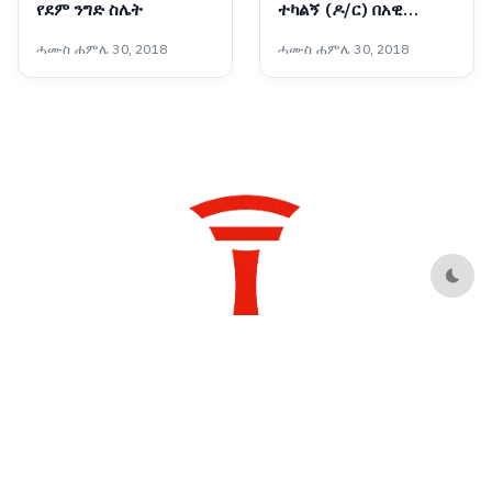
የደም ንግድ ስሌት
ተካልኝ (ዶ/ር) በአዊ
ብሔረሰብ አስተዳደር ዞን
ሓሙስ ሐምሌ 30, 2018
ሓሙስ ሐምሌ 30, 2018
የገጠር ኮሪደር ልማት ሥራን
አስጀመሩ
Dark