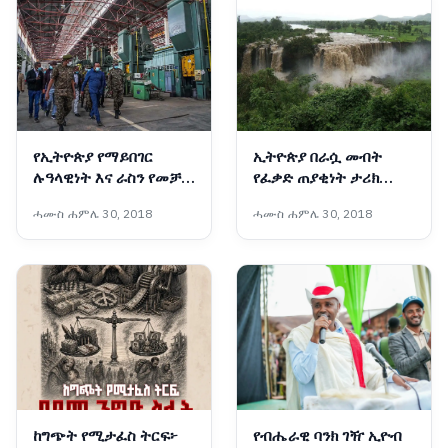
የኢትዮጵያ የማይበገር
ኢትዮጵያ በራሷ መብት
ሉዓላዊነት እና ራስን የመቻል
የፈቃድ ጠያቂነት ታሪክ
ስኬታማ ጉዞ
የላትም
ሓሙስ ሐምሌ 30, 2018
ሓሙስ ሐምሌ 30, 2018
ከግጭት የሚታፈስ ትርፍ፦
የብሔራዊ ባንክ ገዥ ኢዮብ