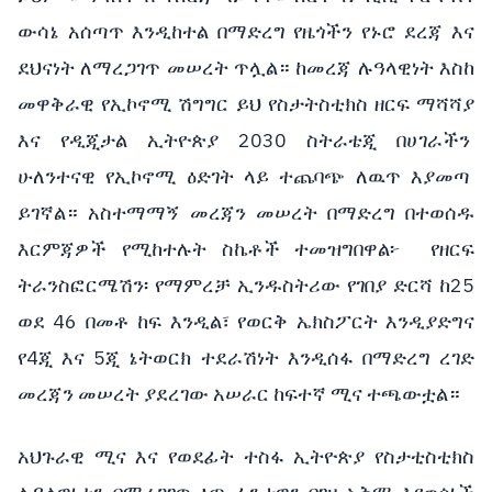
ውሳኔ አሰጣጥ እንዲከተል በማድረግ የዜጎችን የኑሮ ደረጃ እና
ደህናነት ለማረጋገጥ መሠረት ጥሏል። ከመረጃ ሉዓላዊነት እስከ
መዋቅራዊ የኢኮኖሚ ሽግግር ይህ የስታትስቲክስ ዘርፍ ማሻሻያ
እና የዲጂታል ኢትዮጵያ 2030 ስትራቴጂ በሀገራችን
ሁለንተናዊ የኢኮኖሚ ዕድገት ላይ ተጨባጭ ለዉጥ እያመጣ
ይገኛል። አስተማማኝ መረጃን መሠረት በማድረግ በተወሰዱ
እርምጃዎች የሚከተሉት ስኬቶች ተመዝግበዋል፦ የዘርፍ
ትራንስፎርሜሽን፡ የማምረቻ ኢንዱስትሪው የገበያ ድርሻ ከ25
ወደ 46 በመቶ ከፍ እንዲል፣ የወርቅ ኤክስፖርት እንዲያድግና
የ4ጂ እና 5ጂ ኔትወርክ ተደራሽነት እንዲሰፋ በማድረግ ረገድ
መረጃን መሠረት ያደረገው አሠራር ከፍተኛ ሚና ተጫውቷል።
አህጉራዊ ሚና እና የወደፊት ተስፋ ኢትዮጵያ የስታቲስቲክስ