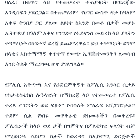
ባለፈ፣ በቁጥር ላይ የተመሠረተ ተጠያቂነት በየደረጃው
እንዲሰፍን ያደርጋል። በተጨማሪም የሀገር ውስጥ ዳታ ከዓለም
አቀፍ ትንበያ ጋር ያለው ልዩነት ከአንድ በመቶ በታች መሆኑ
ኢትዮጵያ በዓለም አቀፍ የንግድና የፋይናንስ መድረክ ላይ ያላትን
ተዓማኒነት በከፍተኛ ደረጃ ይጨምረዋል። ይህ ተዓማኒነት ደግሞ
ዘላቂና አስተማማኝ ቀጥተኛ የውጭ ኢንቨስትመንትን ለመሳብ
እንደ ትልቅ ማረጋገጫ ሆኖ ያገለግላል።
የፖሊሲ አቅጣጫ እና የሪፎርምቅኝት ከፖሊሲ አንጻር ሲታይ
የስታቲስቲክስ ሉዓላዊነት በማስረጃ ላይ የተመሠረተ የፖሊሲ
ቀረጻ ሥርዓትን ወደ ፍፁም የብስለት ምዕራፍ አሸጋግሮታል።
ቀደም ሲል የነበሩ መዋቅራዊ ድክመቶችን በመቅረፍ፣
ፖሊሲዎች ከላይ ወደ ታች በግምትና በፖለቲካዊ ፍላጎት ብቻ
የሚወርዱ ሳይሆን ከታች ከወረዳና ከኢኮኖሚ ድርጅቶች