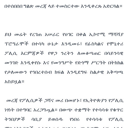
በተሰበሰበ ግልጽ መረጃ ላይ ተመስርተው እንዲቀረጹ አድርጓል።
ይህ መሬት የረገጠ አሠራር የሀገር በቀል ኢኮኖሚ ማሻሻያ
ፕሮግራሞች በተሳካ ሁኔታ እንዲመሩ፣ የፊስካልና የሞኒተሪ
ፖሊሲ እርምጃዎች የዋጋ ንረትን ለመቆጣጠር በሳይንሳዊ
መንገድ እንዲቀየሱ እና የመንግሥት የድጎማ ሥርዓት በትክክል
የታለመውን የኅበረተሰብ ክፍል እንዲደግፍ ስልታዊ አቅጣጫ
አስይዟል።
መረጃ የፖሊሲዎች ጋሻና መሪ በመሆኑ፣ የኢትዮጵያን የፖሊሲ
ነፃነት በተግባር አረጋግጧል። በውጭ ተቋማት የተሳሳቱ የቁጥር
ትንበያዎች ሳቢያ ይወሰዱ የነበሩ የተሳሳቱ የፖሊሲ