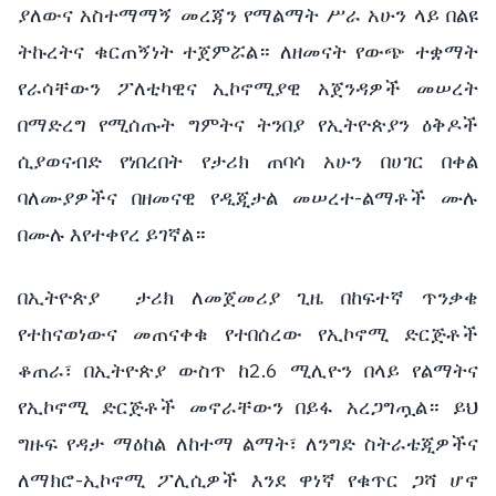
ያለውና አስተማማኝ መረጃን የማልማት ሥራ አሁን ላይ በልዩ
ትኩረትና ቁርጠኝነት ተጀምሯል። ለዘመናት የውጭ ተቋማት
የራሳቸውን ፖለቲካዊና ኢኮኖሚያዊ አጀንዳዎች መሠረት
በማድረግ የሚሰጡት ግምትና ትንበያ የኢትዮጵያን ዕቅዶች
ሲያወናብድ የነበረበት የታሪክ ጠባሳ አሁን በሀገር በቀል
ባለሙያዎችና በዘመናዊ የዲጂታል መሠረተ-ልማቶች ሙሉ
በሙሉ እየተቀየረ ይገኛል።
በኢትዮጵያ ታሪክ ለመጀመሪያ ጊዜ በከፍተኛ ጥንቃቄ
የተከናወነውና መጠናቀቁ የተበሰረው የኢኮኖሚ ድርጅቶች
ቆጠራ፣ በኢትዮጵያ ውስጥ ከ2.6 ሚሊዮን በላይ የልማትና
የኢኮኖሚ ድርጅቶች መኖራቸውን በይፋ አረጋግጧል። ይህ
ግዙፍ የዳታ ማዕከል ለከተማ ልማት፣ ለንግድ ስትራቴጂዎችና
ለማክሮ-ኢኮኖሚ ፖሊሲዎች እንደ ዋነኛ የቁጥር ጋሻ ሆኖ