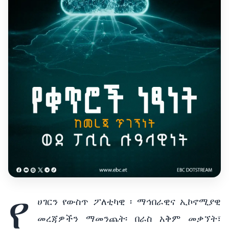
የ
ሀገርን የውስጥ ፖለቲካዊ ፡ ማኅበራዊና ኢኮኖሚያዊ
መረጃዎችን ማመንጨት፡ በራስ አቅም መቃኘት፣