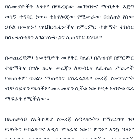
ባለሙያዎችን አቅም በየደረጃው መገንባትና ማብቃት እጅግ
ወሳኝ ተግባር ነው። ቴክኖሎጂው የሚመራው በሰለጠነ የሰው
ኃይል በመሆኑ፣ የዩኒቨርሲቲዎችና የምርምር ተቋማት ትስስር
ከስታቲስቲክስ አገልግሎት ጋር ሊጠናከር ይገባል።
በመጨረሻም፣ ከመንግሥት መዋቅር ባለፈ፣ በሕዝብ፣ በምርምር
ተቋማትና በግሉ ዘርፍ መረጃን ለውሳኔና ለፈጠራ ሥራዎች
የመጠቀም ባህልን ማጠናከር ያስፈልጋል። መረጃ የመንግሥት
ብቻ ሳይሆን የዜጎችም መሪ መሆን ሲችል ነው የዳታ አብዮቱ ፍሬ
ማፍራት የሚችለው።
በአጠቃላይ የኢትዮጵያ የመረጃ ሉዓላዊነትን የማረጋገጥ ጉዞ
የነፃነትና የብልጽግና አዲስ ምዕራፍ ነው። ምንም እንኳ ዓለም