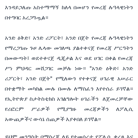
እንዳይጋለጡ አስተማማኝ ከለላ በመሆን የመረጃ ሉዓላዊነትን
በተግባር አረጋግጧል።
አንድ ዕቅድ፣ አንድ ሪፖርት፣ አንድ በጀት የመረጃ ሉዓላዊነትን
የማረጋገጡ ጉዞ ሌላው መገለጫ ያልተቀናጀ የመረጃ ሥርዓትን
በመውጣት፤ ወደተቀናጀ ዲጂታል እና ወደ ሀገር በቀል የመረጃ
ሥነ ምህዳር መሸጋገር መቻሉ ነው። "አንድ ዕቅድ፣ አንድ
ሪፖርት፣ አንድ በጀት" የሚለውን የተቀናጀ ሀገራዊ አሠራር
በተቋማት መካከል ሙሉ በሙሉ ለማስፈን እየተሰራ ይገኛል።
የኢትዮጵያ ስታትስቲክስ አገልግሎት ሀገራችን ለጀመረቻቸው
የሪፎርም ሥራዎች የሚያግዙ መረጃዎችን ለፖሊሲ
አውጪዎችና ውሳኔ ሰጪዎች እያቀበለ ይገኛል።
ይህም መንግስት በማስረጃ ላይ የተመሰረተ የፖሊሲ ቀረጻ እና