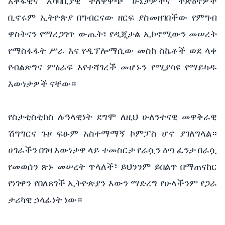
አቀፋዊና አካባቢያዊ ተለዋዋጭ ሁኔታዎችና ተጽዕኖዎች
ቢኖሩም ኢትዮጵያ በግብርናው ዘርፍ ያስመዘገበችው የምግብ
ዋስትናን የማረጋገጥ ውጤት፣ የዲጂታል ኢኮኖሚውን መሠረት
የማስፋፋት ሥራ እና የዲፕሎማሲው መስክ ስኬቶች ወደ ላቀ
የብልጽግና ምዕራፍ እየተሻገረች መሆኑን የሚያሳዩ የማይካዱ
እውነታዎች ናቸው።
የስታቲስቲክስ ሉዓላዊነት ደግሞ ለዚህ ሁለንተናዊ መዋቅራዊ
ሽግግርና ጉዞ ፍፁም አስተማማኝ ኮምፓስ ሆኖ ያገለግላል።
ሀገራችን በገዛ እውነታዋ ላይ ተመስርታ የራሷን ዕጣ ፈንታ በራሷ
የመወሰን ጽኑ መሠረት ጥላለች፤ ይህንንም ይበልጥ በማጠናከር
የነገዋን የበለጸገች ኢትዮጵያን እውን ማድረግ የሁላችንም የጋራ
ታሪካዊ ኃላፊነት ነው።