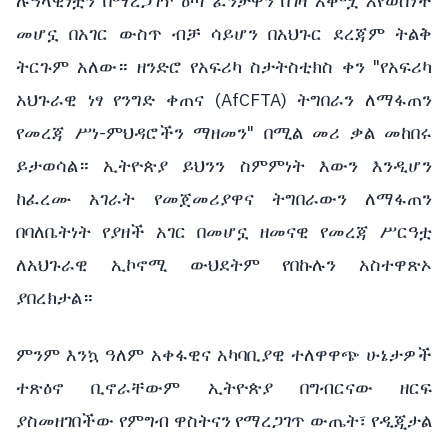
ሉዓላዊነቷን በማረጋገጥ ዕጣ ፈንታዋን በገዛ አቅሟ እየወሰነች
መሆኗ በአገር ውስጥ ብቻ ሳይሆን በአህጉር ደረጃም ትልቅ
ትርጉም አለው። ዘንድሮ የአፍሪካ ስታትስቲክስ ቀን "የአፍሪካ
አህጉራዊ ነፃ የንግድ ቀጠና (AfCFTA) ትግበራን ለማፋጠን
የመረጃ ሥነ-ምህዳሮችን ማዘመን" በሚል መሪ ቃል መከበሩ
ይታወሳል። ኢትዮጵያ ይህንን ስምምነት እውን እንዲሆን
ከፈረሙ አገራት የመጀመሪያዋና ትግበራውን ለማፋጠን
በባለቤትነት የያዘች አገር በመሆኗ ዘመናዊ የመረጃ ሥርዓቷ
ለአህጉራዊ ኢኮኖሚ ውህደትም የበኩሉን አስተዋጽኦ
ያበረክታል።
ምንም እንኳ ዓለም አቀፋዊና አካባቢያዊ ተለዋዋጭ ሁኔታዎች
ተጽዕኖ ቢኖራቸውም ኢትዮጵያ በግብርናው ዘርፍ
ያስመዘገበችው የምግብ ዋስትናን የማረጋገጥ ውጤት፣ የዲጂታል