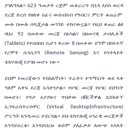
ያገለግላል። ከ23 ዓመታት ረጅም መቆራረጥ በኋላ እስከ ወረዳ
ደረጃ ድረስ የዘለቀ ሰፊና ውስብስብ የግብርና ምርት ቆጠራም
ሙሉ በሙሉ በዲጂታል መንገድ ተከናውኗል። የዚህ ቆጠራ ልዩ
ባህሪ 92 በመቶው መረጃ በአካልና በዘመናዊ ታብሌቶች
(Tablets) የተሰበሰበ ሲሆን ቀሪው 8 በመቶው ደግሞ በከፍተኛ
የሪሞት ሴንሲንግ (Remote Sensing) እና የሳተላይት
ቴክኖሎጂ የታገዘ መሆኑ ነው።
ይህም የመረጃውን ትክክለኛነት፣ ጥራትና ተዓማኒነት ወደ ላቀ
ዓለም አቀፍ ደረጃ አሳድጎታል። የሀገር መረጃ የሀገር ደህንነት
በመሆኑ፣ የዳታ አያያዙና ጥበቃው በቨርችዋል ዴስክቶፕ
ኢንፍራስትራክቸር (Virtual DesktopInfrastructure)
ሥርዓት እንዲመራ ተደርጓል። ይህ ቴክኖሎጂ ሀገራዊ መረጃዎች
እንዳይሰረቁ፣ እንዳይበረዙ ወይም ያለፈቃድ ለውጭ አካላት