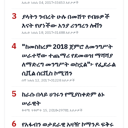
እሑድ ነሐሴ 04, 2017
•
33453 እይታዎች
3
ያላትን ንብረት ሁሉ በመሸጥ የብዙዎች
እናት የሆነችው አንያ ሪንግረን ሎቨን
እሑድ ነሐሴ 18, 2017
•
31488 እይታዎች
4
"ከመስከረም 2018 ጀምሮ ለመንግሥት
ሠራተኛው ተጨማሪ የደመወዝ ማሻሻያ
ለማድረግ መንግሥት ወስኗል"፦ የፌደራል
ሲቪል ሰርቪስ ኮሚሽን
ሰኞ ነሐሴ 12, 2017
•
31228 እይታዎች
5
ከራሱ በላይ ሀገሩን የሚያስቀድም ፅኑ
ሠራዊት
ቅዳሜ ጥቅምት 15, 2018
•
29781 እይታዎች
6
የአፋብን ወታደራዊ አዛዥ ኮማንዶ ፍቅሩ