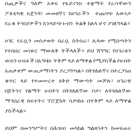
ሰጪዎችና ዓለም አቀፍ የፋይናንስ ተቋማት የራሳቸውን
ፖለቲካዊ አጀንዳ፣ መመዘኛና ከሀገራችን ተጨባጭ እውነታ
የራቁ ትንበያዎችን እንዳይጭኑብን ትልቅ ከለላ ሆኖ ያገለግላል።
ሀገር የራሷን መስታወት በራሷ ስትሰራ፣ ሌላው የሚሰጣትን
የተሰበረ መነጽር ማውለቅ ትችላለች። ይህ ሽግግር የሀገሪቱን
ውስን ሀብቶች በአግባቡ ጥቅም ላይ ለማዋል የሚያስችል የሀብት
አጠቃቀም ውጤታማነትን ያረጋግጣል። በትክክለኛና በተረጋገጠ
ቁጥር ላይ የተመሠረተ ዕቅድ ማውጣት መቻሉ፣ ሀገራዊ
በጀትንና የልማት ሀብትን በትክክለኛው ቦታ፣ ለትክክለኛው
ማኅበራዊ ክፍተትና ፕሮጀክት ሳያባክኑ በጥቅም ላይ ለማዋል
ያስችላል።
ይህም በመንግሥትና በሕዝብ መካከል ግልጽነትን ከመፍጠሩ