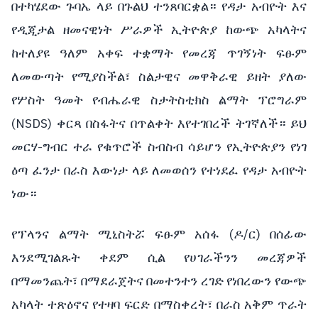
በተካሄደው ጉባኤ ላይ በጉልህ ተንጸባርቋል። የዳታ አብዮት እና
የዲጂታል ዘመናዊነት ሥራዎች ኢትዮጵያ ከውጭ አካላትና
ከተለያዩ ዓለም አቀፍ ተቋማት የመረጃ ጥገኝነት ፍፁም
ለመውጣት የሚያስችል፣ ስልታዊና መዋቅራዊ ይዘት ያለው
የሦስት ዓመት የብሔራዊ ስታትስቲክስ ልማት ፕሮግራም
(NSDS) ቀርጻ በስፋትና በጥልቀት እየተገበረች ትገኛለች። ይህ
መርሃ-ግብር ተራ የቁጥሮች ስብስብ ሳይሆን የኢትዮጵያን የነገ
ዕጣ ፈንታ በራስ እውነታ ላይ ለመወሰን የተነደፈ የዳታ አብዮት
ነው።
የፕላንና ልማት ሚኒስትሯ ፍፁም አሰፋ (ዶ/ር) በሰፊው
እንደሚገልጹት ቀደም ሲል የሀገራችንን መረጃዎች
በማመንጨት፣ በማደራጀትና በመተንተን ረገድ የነበረውን የውጭ
አካላት ተጽዕኖና የተዛባ ፍርድ በማስቀረት፣ በራስ አቅም ጥራት