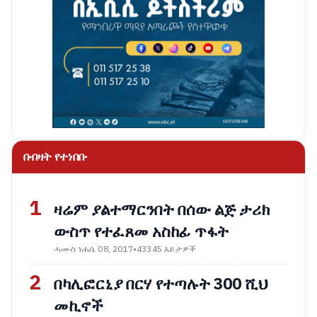
በብዛት የተነበቡ
1
ዛሬም ያልተማርንበት በሰው ልጅ ታሪክ
ውስጥ የተፈጸመ አስከፊ ጥፋት
ሓሙስ ነሐሴ 08, 2017
•
43345 እይታዎች
2
በካሊፎርኒያ በርሃ የተጣሉት 300 ሺህ
መኪኖች