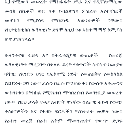
ኢኮኖሚውን መሠረት የማስፋፋት ሥራ እና የዲፕሎማሲው
መስክ ስኬቶች ወደ ላቀ የብልጽግና ምዕራፍ እየተሻገረች
መሆኑን የሚያሳዩ የማይካዱ እውነታዎች ናቸው።
የስታቲስቲክስ ሉዓላዊነት ደግሞ ለዚህ ጉዞ አስተማማኝ ኮምፓስ
ሆኖ ያገለግላል።
ሁለንተናዊ ፋይዳ እና ስትራቴጂካዊ ውጤቶች የመረጃ
ሉዓላዊነትን ማረጋገጥ በቀላሉ ደረቅ የቁጥሮች ስብስብ ከመያዝ
ባሻገር የአንድን ሀገር የኢኮኖሚ ነፃነት የመጠበቅና የመከላከል
የደህንነት ጋሻ ነው። ራሱን በራሱ የሚያውቅ፣ የውስጥ አቅሙንና
ውስንነቱን በትክክል የሚገነዘብ ማኅበረሰብ የመገንቢያ መሠረት
ነው። የዚህ ታላቅ የዳታ አብዮት ዋነኛው ስልታዊ ፋይዳ የውጭ
ተፅዕኖዎችን እና የተዛቡ ፍርዶችን ማስቀረት መቻሉ ነው።
የራስን መረጃ በራስ አቅም ማመንጨት፣ የውጭ ድጋፍ