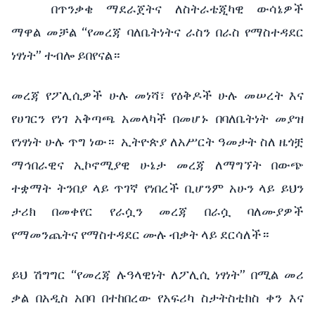
በጥንቃቄ ማደራጀትና ለስትራቴጂካዊ ውሳኔዎች
ማዋል መቻል “የመረጃ ባለቤትነትና ራስን በራስ የማስተዳደር
ነፃነት” ተብሎ ይበየናል።
መረጃ የፖሊሲዎች ሁሉ መነሻ፣ የዕቅዶች ሁሉ መሠረት እና
የሀገርን የነገ አቅጣጫ አመላካች በመሆኑ በባለቤትነት መያዝ
የነፃነት ሁሉ ጥግ ነው። ኢትዮጵያ ለአሥርት ዓመታት ስለ ዜጎቿ
ማኅበራዊና ኢኮኖሚያዊ ሁኔታ መረጃ ለማግኘት በውጭ
ተቋማት ትንበያ ላይ ጥገኛ የነበረች ቢሆንም አሁን ላይ ይህን
ታሪክ በመቀየር የራሷን መረጃ በራሷ ባለሙያዎች
የማመንጨትና የማስተዳደር ሙሉ ብቃት ላይ ደርሳለች።
ይህ ሽግግር “የመረጃ ሉዓላዊነት ለፖሊሲ ነፃነት” በሚል መሪ
ቃል በአዲስ አበባ በተከበረው የአፍሪካ ስታትስቲክስ ቀን እና