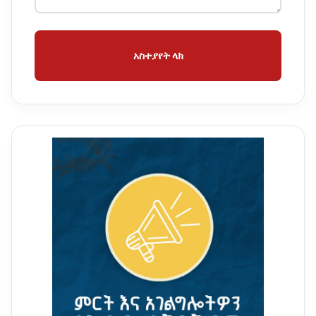
አስተያየት ላክ