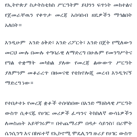
የኢትዮጵያ ስታትስቲክስ ሥርዓትም ይህንን ፍጥነት መከተልና
የጀመራቸዉን የቀጥታ መረጃ አሰባሰብ ዘዴዎችን ማጎልበት
አለበት።
እንዲሁም አንድ ዕቅድ፣ አንድ ሪፖርት፣ አንድ በጀት የሚለውን
መርህ ሙሉ በሙሉ ተግባራዊ ለማድረግ በሁሉም የመንግሥትና
የግል ተቋማት መካከል ያለው የመረጃ ልውውጥ ሥርዓት
ያለምንም መቆራረጥ በዘመናዊ የቴክኖሎጂ መረብ እንዲገናኝ
ማድረግ ነው።
የተበታተኑ የመረጃ ቋቶች ተሰባስበው በአንድ ማዕከላዊ ሥርዓት
ውስጥ ሲቀናጁ የሀገር መሪዎች ፈጣንና ትክክለኛ ውሳኔዎችን
ለመስጠት አይቸገሩም። በተጨማሪም በዳታ ሳይንስ፣ በሪሞት
ሴንሲንግ እና በከፍተኛ የኢኮኖሚ ሞዴሊንግ ዙሪያ የሀገር ውስጥ