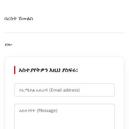
በረከት ሽመልስ
ያጋሩ፡
አስተያየትዎን እዚህ ያስፍሩ: