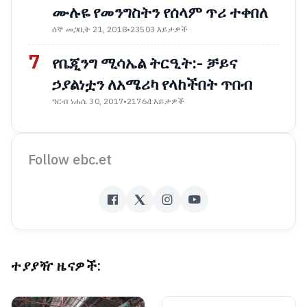
ሙሉዬ የመንግስትን የሰላም ጥሪ ተቀበለ
ሰኞ መጋቢት 21, 2018
•
23503 እይታዎች
7
የቤጂንግ ሚሳኤል ትርዒት:- ቻይና
ኃያልነቷን ለአሜሪካ የላከችበት ጥበብ
ዓርብ ነሐሴ 30, 2017
•
21764 እይታዎች
Follow ebc.et
ተያያዥ ዜናዎች: