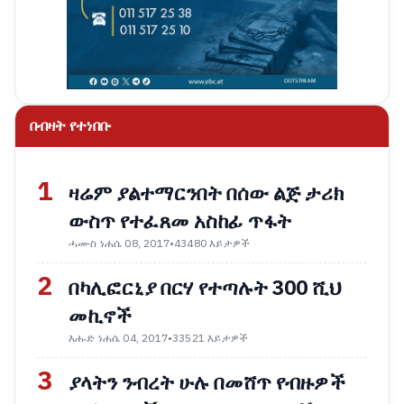
በብዛት የተነበቡ
1
ዛሬም ያልተማርንበት በሰው ልጅ ታሪክ
ውስጥ የተፈጸመ አስከፊ ጥፋት
ሓሙስ ነሐሴ 08, 2017
•
43480 እይታዎች
2
በካሊፎርኒያ በርሃ የተጣሉት 300 ሺህ
መኪኖች
እሑድ ነሐሴ 04, 2017
•
33521 እይታዎች
3
ያላትን ንብረት ሁሉ በመሸጥ የብዙዎች