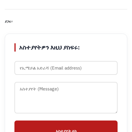
ያጋሩ፡
አስተያየትዎን እዚህ ያስፍሩ:
አስተያየት ላክ