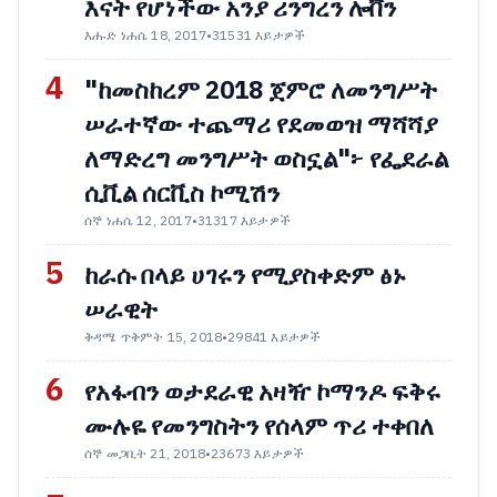
እናት የሆነችው አንያ ሪንግረን ሎቨን
እሑድ ነሐሴ 18, 2017
•
31531 እይታዎች
4
"ከመስከረም 2018 ጀምሮ ለመንግሥት
ሠራተኛው ተጨማሪ የደመወዝ ማሻሻያ
ለማድረግ መንግሥት ወስኗል"፦ የፌደራል
ሲቪል ሰርቪስ ኮሚሽን
ሰኞ ነሐሴ 12, 2017
•
31317 እይታዎች
5
ከራሱ በላይ ሀገሩን የሚያስቀድም ፅኑ
ሠራዊት
ቅዳሜ ጥቅምት 15, 2018
•
29841 እይታዎች
6
የአፋብን ወታደራዊ አዛዥ ኮማንዶ ፍቅሩ
ሙሉዬ የመንግስትን የሰላም ጥሪ ተቀበለ
ሰኞ መጋቢት 21, 2018
•
23673 እይታዎች