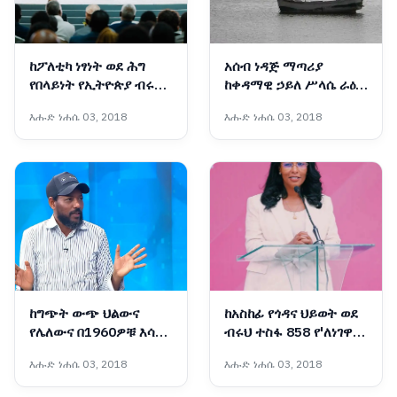
ከፖለቲካ ነፃነት ወደ ሕግ
አሰብ ነዳጅ ማጣሪያ
የበላይነት የኢትዮጵያ ብሩህ
ከቀዳማዊ ኃይለ ሥላሴ ራዕይ
የዴሞክራሲ እና የምክክር
እስከ ምድረ በዳነት የተጓዘበት
እሑድ ነሐሴ 03, 2018
እሑድ ነሐሴ 03, 2018
ምዕራፍ
አሳዛኝ የታሪክ ምዕራፍ
ከግጭት ውጭ ህልውና
ከአስከፊ የጎዳና ህይወት ወደ
የሌለውና በ1960ዎቹ እሳቤ
ብሩህ ተስፋ 858 የ'ለነገዋ'
ተቸንክሮ የቀረው ኋላቀሩ
ማዕከል ሰልጣኝ እህቶቻችን
እሑድ ነሐሴ 03, 2018
እሑድ ነሐሴ 03, 2018
የሕወሓት ቡድን ማንነት
ተመረቁ