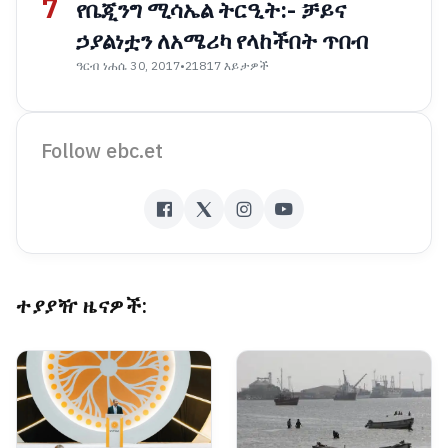
7
የቤጂንግ ሚሳኤል ትርዒት:- ቻይና
ኃያልነቷን ለአሜሪካ የላከችበት ጥበብ
ዓርብ ነሐሴ 30, 2017
•
21817 እይታዎች
Follow ebc.et
ተያያዥ ዜናዎች: