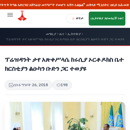
ግል አድርገህ አሸንፈህ መንግሥት የመሆን ፋሽን አልፏል" ጠቅላይ ሚኒስትር ዐቢይ አሕመድ (ዶ/ር)
ቀጥታ
ኢትዮጵያ እየመከረች ነው!
መግቢያ
ዜና
ኢትዮጵያ
ፕሬዝዳንት ታየ አጽቀሥላሴ ከሩሲያ ኦርቶዶክስ ቤተ ክርስቲያን ልዑካን ቡድን ጋር ተወያዩ
ፕሬዝዳንት ታየ አጽቀሥላሴ ከሩሲያ ኦርቶዶክስ ቤተ
ክርስቲያን ልዑካን ቡድን ጋር ተወያዩ
ረቡዕ ግንቦት 26, 2018
198