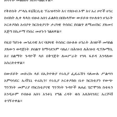
የቅድስት
ሥላሴ
ዩኒቨርሲቲ
ፕሬዝዳንት
እና
የደቡብ
ኦሞ
እና
አሪ
ዞኖች
ሀገረ
ስብከት
ሊቀ
ጳጳስ
ብፁዕ
አቡነ
ፊልጶስ
በበኩላቸው
ውይይቱ
የሁለቱን
ሀገራት
ኦርቶዶክስ
አብያተ
ክርስቲያናት
ታሪካዊ
ትስስር
ይበልጥ
ለማጠናከር
ያለመና
እጅግ
ስኬታማ
የነበረ
መሆኑን
ገልጸዋል።
የዚህ
ዓይነቱ
መንፈሳዊ
እና
ባህላዊ
ትስስር
በሁለቱ
ሀገራት
ሕዝቦች
መካከል
ያለውን
ወዳጅነት
ይበልጥ
ከማሳደጉም
ባለፈ፣
በሕዝብ
ለሕዝብ
ዲፕሎማሲ
እና
በልማት
ጉዳዮች
ላይ
በቅንጅት
ለመሥራት
የጎላ
ፋይዳ
እንዳለው
አስረድተዋል።
በውይይት
መድረኩ
ላይ
በኢትዮጵያ
የሩሲያ
ፌዴሬሽን
ባለሙሉ
ሥልጣን
አምባሳደር
ኤቭጌኒ
ተሬኪን፣
የሩሲያ
ኦርቶዶክስ
ቤተ
ክርስቲያን
የውጭ
ግንኙነት
መምሪያ
የክርስቲያናዊ
ግንኙነት
ጉዳዮች
ጸሐፊ
ሂሮሞንክ
ስቴፋን
እንዲሁም
የብፁዕ
አቡነ
አንቶኒ
የግል
ረዳት
ቄስ
አሌክሳንደር
ኤርሾቭ
ተገኝተዋል።