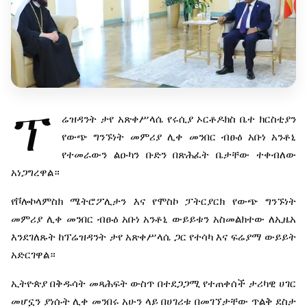
ፕ
ሬዝዳንት
ታየ
አጽቀሥላሴ
የሩሲያ
ኦርቶዶክስ
ቤተ
ክርስቲያን
የውጭ
ግንኙነት
መምሪያ
ሊቀ
መንበር
ብፁዕ
አቡነ
አንቶኒ
የተመራውን
ልዑካን
ቡድን
በጽሕፈት
ቤታቸው
ተቀብለው
አነጋግረዋል።
የቮሎኮላምስክ
ሜትሮፖሊታን
እና
የሞስኮ
ፓትርያርክ
የውጭ
ግንኙነት
መምሪያ
ሊቀ
መንበር
ብፁዕ
አቡነ
አንቶኒ
ውይይቱን
አስመልክተው
ለኢዜአ
እንደገለጹት
ከፕሬዝዳንት
ታየ
አጽቀሥላሴ
ጋር
የተሳካ
እና
ፍሬያማ
ውይይት
አድርገዋል።
ኢትዮጵያ
በቅዱሳት
መጻሕፍት
ውስጥ
በተደጋጋሚ
የተጠቀሰች
ታሪካዊ
ሀገር
መሆኗን
ያነሱት
ሊቀ
መንበሩ
አሁን
ላይ
በሀገሪቱ
በመገኘታቸው
ጥልቅ
ደስታ