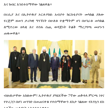
እና
ክብር
እንደተሰማቸው
ገልጸዋል።
በሩሲያ
እና
በኢትዮጵያ
ኦርቶዶክስ
አብያተ
ክርስቲያናት
መካከል
ያለው
የረጅም
ዘመን
ታሪካዊ
ግንኙነት
በሁለቱ
ተቋማትም
ሆነ
በሀገራቱ
መካከል
ለሚኖረው
ዘላቂ
እና
ተስፋ
ሰጪ
ወዳጅነት
ትልቅ
ማረጋገጫ
መሆኑን
ጠቁመዋል።
ብፁዕነታቸው
አክለውም፣
ኢትዮጵያ
ያካሄደችው
7
ኛው
ጠቅላላ
ምርጫ
ነፃና
የተረጋጋ
በሆነ
መንገድ
በመጠናቀቁ
የተሰማቸውን
ደስታ
ገልጸው
የእንኳን
ደስ
አላችሁ
መልዕክት
አስተላልፈዋል።