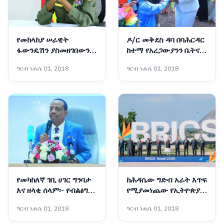
የመከላከያ ሠራዊት
ዶ/ር መቅደስ ዳባ በባሕርዳር
ፋውንዴሽን ያስመዘገበውን
ከተማ የአረጋውያንን ቤትና
ለውጥ ማጠናከር ይገባል -
የትምህርት ቤት ግንባታ
ዓርብ ነሐሴ 01, 2018
ዓርብ ነሐሴ 01, 2018
ፊልድ ማርሻል ብርሃኑ ጁላ
አስጀመሩ
የመካከለኛ ገቢ ሀገር ግንባታ
ከሕዳሴው ግድብ አራት እጥፍ
እና ዘላቂ ሰላም፡- የብልፅግና
የሚያመነጨው የኢትዮጵያ
ፓርቲ የቀጣይ አምስት
አዲሱ ግዙፍ የኃይል አብዮት
ዓርብ ነሐሴ 01, 2018
ዓርብ ነሐሴ 01, 2018
ዓመታት ስትራቴጂካዊ
አቅጣጫዎች