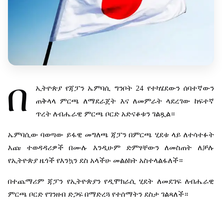
በ
ኢትዮጵያ
የጃፓን
ኤምባሲ
ግንቦት
24
የተካሄደውን
ሰባተኛውን
ጠቅላላ
ምርጫ
ለማደራጀት
እና
ለመምራት
ላደረገው
ከፍተኛ
ጥረት
ለብሔራዊ
ምርጫ
ቦርድ
አድናቆቱን
ገልጿል።
ኤምባሲው
ባወጣው
ይፋዊ
መግለጫ
ጃፓን
በምርጫ
ሂደቱ
ላይ
ለተሳተፉት
እጩ
ተወዳዳሪዎች
በሙሉ
እንዲሁም
ድምፃቸውን
ለመስጠት
ለቻሉ
የኢትዮጵያ
ዜጎች
የእንኳን
ደስ
አላችሁ
መልዕክት
አስተላልፋለች።
በተጨማሪም
ጃፓን
የኢትዮጵያን
የዲሞክራሲ
ሂደት
ለመደገፍ
ለብሔራዊ
ምርጫ
ቦርድ
የገንዘብ
ድጋፍ
በማድረጓ
የተሰማትን
ደስታ
ገልጻለች።