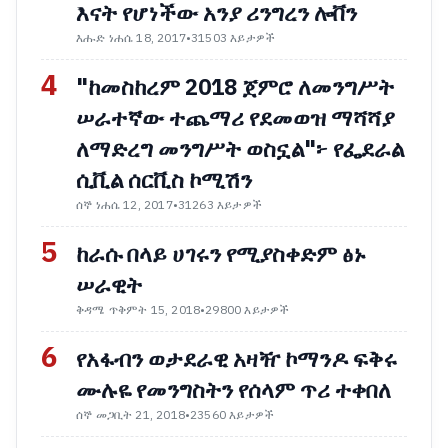
እናት የሆነችው አንያ ሪንግረን ሎቨን
እሑድ ነሐሴ 18, 2017
•
31503 እይታዎች
4
"ከመስከረም 2018 ጀምሮ ለመንግሥት
ሠራተኛው ተጨማሪ የደመወዝ ማሻሻያ
ለማድረግ መንግሥት ወስኗል"፦ የፌደራል
ሲቪል ሰርቪስ ኮሚሽን
ሰኞ ነሐሴ 12, 2017
•
31263 እይታዎች
5
ከራሱ በላይ ሀገሩን የሚያስቀድም ፅኑ
ሠራዊት
ቅዳሜ ጥቅምት 15, 2018
•
29800 እይታዎች
6
የአፋብን ወታደራዊ አዛዥ ኮማንዶ ፍቅሩ
ሙሉዬ የመንግስትን የሰላም ጥሪ ተቀበለ
ሰኞ መጋቢት 21, 2018
•
23560 እይታዎች