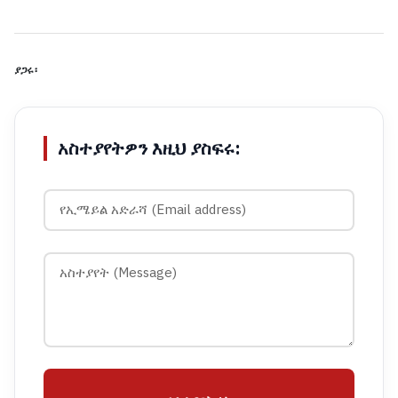
ያጋሩ፡
አስተያየትዎን እዚህ ያስፍሩ: