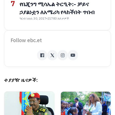
7
የቤጂንግ ሚሳኤል ትርዒት:- ቻይና
ኃያልነቷን ለአሜሪካ የላከችበት ጥበብ
ዓርብ ነሐሴ 30, 2017
•
21783 እይታዎች
Follow ebc.et
ተያያዥ ዜናዎች: