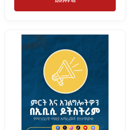
አስተያየት ላክ