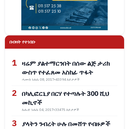
በብዛት የተነበቡ
1
ዛሬም ያልተማርንበት በሰው ልጅ ታሪክ
ውስጥ የተፈጸመ አስከፊ ጥፋት
ሓሙስ ነሐሴ 08, 2017
•
43394 እይታዎች
2
በካሊፎርኒያ በርሃ የተጣሉት 300 ሺህ
መኪኖች
እሑድ ነሐሴ 04, 2017
•
33475 እይታዎች
3
ያላትን ንብረት ሁሉ በመሸጥ የብዙዎች