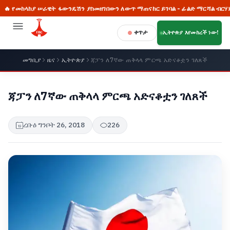
መከላከያ ሠራዊት ፋውንዴሽን ያስመዘገበውን ለውጥ ማጠናከር ይገባል - ፊልድ ማርሻል ብርሃኑ ጁላ
ቀጥታ
ኢትዮጵያ እየመከረች ነው!
መግቢያ
ዜና
ኢትዮጵያ
ጃፓን ለ7ኛው ጠቅላላ ምርጫ አድናቆቷን ገለጸች
ጃፓን ለ7ኛው ጠቅላላ ምርጫ አድናቆቷን ገለጸች
ረቡዕ ግንቦት 26, 2018
226