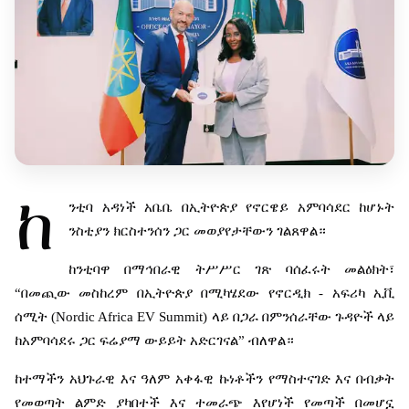
ከ
ንቲባ
አዳነች
አቤቤ
በኢትዮጵያ
የኖርዌይ
አምባሳደር
ከሆኑት
ንስቲያን
ክርስተንሰን
ጋር
መወያየታቸውን
ገልጸዋል።
ከንቲባዋ
በማኅበራዊ
ትሥሥር
ገጽ
ባሰፈሩት
መልዕክት፣
“
በመጪው
መስከረም
በኢትዮጵያ
በሚካሄደው
የኖርዲክ
-
አፍሪካ
ኢቪ
ሰሚት
(Nordic Africa EV Summit)
ላይ
በጋራ
በምንሰራቸው
ጉዳዮች
ላይ
ከአምባሳደሩ
ጋር
ፍሬያማ
ውይይት
አድርገናል
”
ብለዋል።
ከተማችን
አህጉራዊ
እና
ዓለም
አቀፋዊ
ኩነቶችን
የማስተናገድ
እና
በብቃት
የመወጣት
ልምድ
ያካበተች
እና
ተመራጭ
እየሆነች
የመጣች
በመሆኗ