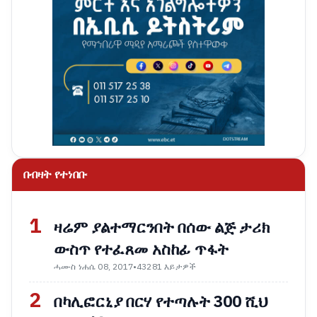
በብዛት የተነበቡ
1
ዛሬም ያልተማርንበት በሰው ልጅ ታሪክ
ውስጥ የተፈጸመ አስከፊ ጥፋት
ሓሙስ ነሐሴ 08, 2017
•
43281 እይታዎች
2
በካሊፎርኒያ በርሃ የተጣሉት 300 ሺህ