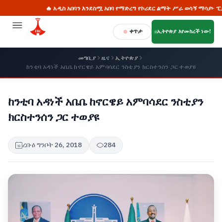
🔥 አዲስ አበባን እንደስሟ አበባ የማድረግ የኮሪደር ልማት ሥራ ወሳኝ ማሳያ፦ ፒያሳ
ቀጥታ
ኢትዮጵያ እየመከረች ነው!
መግቢያ
ዜና
ኢትዮጵያ
ከንቲባ አዳነች አቤቤ ከኖርዌይ አምባሳደር ንስቲያን ክርስተንሰን ጋር ተወያዩ
ከንቲባ አዳነች አቤቤ ከኖርዌይ አምባሳደር ንስቲያን
ክርስተንሰን ጋር ተወያዩ
ረቡዕ ግንቦት 26, 2018
284