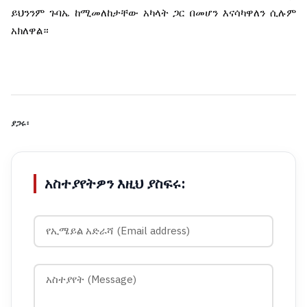
ይህንንም
ጉባኤ
ከሚመለከታቸው
አካላት
ጋር
በመሆን
እናሳካዋለን
ሲሉም
አክለዋል።
ያጋሩ፡
አስተያየትዎን እዚህ ያስፍሩ: