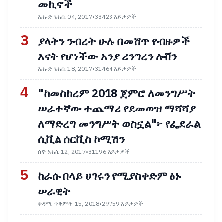
መኪኖች
እሑድ ነሐሴ 04, 2017
•
33423 እይታዎች
3
ያላትን ንብረት ሁሉ በመሸጥ የብዙዎች
እናት የሆነችው አንያ ሪንግረን ሎቨን
እሑድ ነሐሴ 18, 2017
•
31464 እይታዎች
4
"ከመስከረም 2018 ጀምሮ ለመንግሥት
ሠራተኛው ተጨማሪ የደመወዝ ማሻሻያ
ለማድረግ መንግሥት ወስኗል"፦ የፌደራል
ሲቪል ሰርቪስ ኮሚሽን
ሰኞ ነሐሴ 12, 2017
•
31196 እይታዎች
5
ከራሱ በላይ ሀገሩን የሚያስቀድም ፅኑ
ሠራዊት
ቅዳሜ ጥቅምት 15, 2018
•
29759 እይታዎች