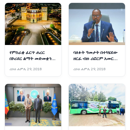
የምስራቋ ፈርጥ ሐረር
ባለፉት ዓመታት በተካሄደው
በኮሪደር ልማት መድመቋን
ዘርፈ ብዙ ሪፎርም አመርቂ
ቀጥላለች
ውጤቶች ተመዝግበዋል፡-
ረቡዕ ሐምሌ 29, 2018
ረቡዕ ሐምሌ 29, 2018
አቶ አደም ፋራህ