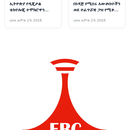
ኢትዮጵያ የዲጂታል
በነዳጅ የሚሰሩ አውቶቡሶችን
ቴክኖሎጂ ተሞክሮዋን
ወደ ተፈጥሯዊ ጋዝ የሚቀይር
ለአፍሪካ ማጋራት አለባት :-
አዲሱ ቴክኖሎጂ
ረቡዕ ሐምሌ 29, 2018
ረቡዕ ሐምሌ 29, 2018
የቤኒን የዲጂታል
ትራንስፎርሜሽንና የፈጠራ
ሚኒስትር