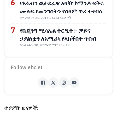
6
የአፋብን ወታደራዊ አዛዥ ኮማንዶ ፍቅሩ
ሙሉዬ የመንግስትን የሰላም ጥሪ ተቀበለ
ሰኞ መጋቢት 21, 2018
•
23424 እይታዎች
7
የቤጂንግ ሚሳኤል ትርዒት:- ቻይና
ኃያልነቷን ለአሜሪካ የላከችበት ጥበብ
ዓርብ ነሐሴ 30, 2017
•
21737 እይታዎች
Follow ebc.et
ተያያዥ ዜናዎች: