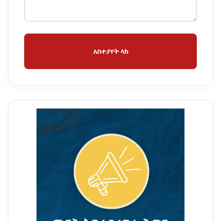
አስተያየት ላክ