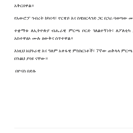
አቅርበዋል።
የአውሮፓ
ኅብረት
ከካናዳ፣
ኖርዌይ
እና
ስዊዘርላንድ
ጋር
በጋራ
ባወጣው
መ
ተቋማቱ
ለኢትዮጵያ
ብሔራዊ
ምርጫ
ቦርድ
ገለልተኝነት፣
ለፖለቲካ
አስተዋፅኦ
ሙሉ
ዕውቅና
ሰጥተዋል።
7
እነዚህ
አህጉራዊ
እና
ዓለም
አቀፋዊ
ምስክርነቶች፣
ኛው
ጠቅላላ
ምርጫ
በጉልህ
ያሳዩ
ናቸው።
በዮናስ
በድሉ