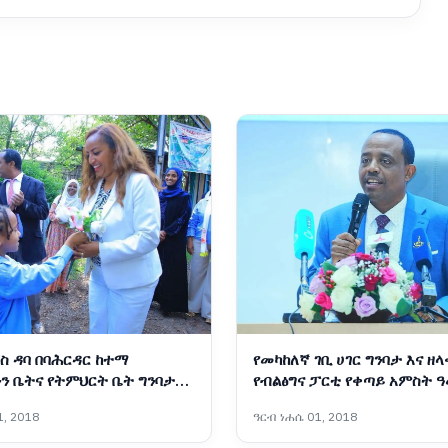
ስ ዳባ በባሕርዳር ከተማ
የመካከለኛ ገቢ ሀገር ግንባታ እና ዘላ
ን ቤትና የትምህርት ቤት ግንባታ
የብልፅግና ፓርቲ የቀጣይ አምስት 
ስትራቴጂካዊ አቅጣጫዎች
, 2018
ዓርብ ነሐሴ 01, 2018