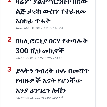
1
ዛሬም ያልተማርንበት በሰው
ልጅ ታሪክ ውስጥ የተፈጸመ
አስከፊ ጥፋት
ሓሙስ ነሐሴ 08, 2017
•
43395 እይታዎች
2
በካሊፎርኒያ በርሃ የተጣሉት
300 ሺህ መኪኖች
እሑድ ነሐሴ 04, 2017
•
33476 እይታዎች
3
ያላትን ንብረት ሁሉ በመሸጥ
የብዙዎች እናት የሆነችው
አንያ ሪንግረን ሎቨን
እሑድ ነሐሴ 18, 2017
•
31504 እይታዎች