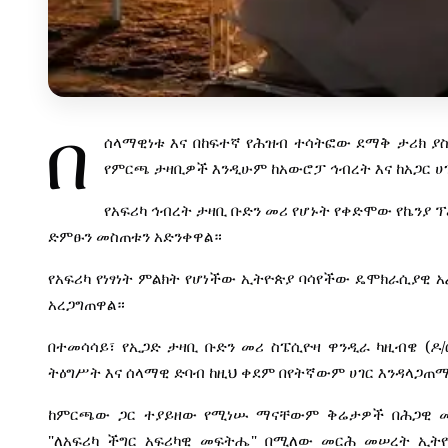
በ
ሰላማዊነቱ
እና
በከፍተኛ
የሕዝብ
ተሳትፎው
ደማቅ
ታሪክ
ያ
የምርጫ
ታዛቢዎች
እንዲሁም
ከአውሮፓ
ኅብረት
እና
ከአጋር
ሀ
የአፍሪካ
ኅብረት
ታዛቢ
ቡድን
መሪ
የሆኑት
የቀድሞው
የኬንያ
ፕ
ድምፁን
መስጠቱን
አድንቀዋል።
የአፍሪካ
የነፃነት
ምልክት
የሆነችው
ኢትዮጵያ
ባሳየችው
ዴሞክራሲያዊ
አ
አረጋግጠዋል።
(
/
በተመሳሳይ፣
የኢጋድ
ታዛቢ
ቡድን
መሪ
ስፔሲዮዛ
ዋንዲራ
ካዚብዌ
ዶ
ትዕግሥት
እና
ሰላማዊ
ድባብ
ከዚህ
ቀደም
በየትኛውም
ሀገር
እንዳላጋጠ
ከምርጫው
ጋር
ተያይዘው
የሚነሡ
ማናቸውም
ቅሬታዎች
በሕጋዊ
"
"
ለአፍሪካ
ችግር
አፍሪካዊ
መፍትሔ
በሚለው
መርሕ
መሠረት
ኢት