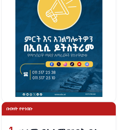
በብዛት የተነበቡ