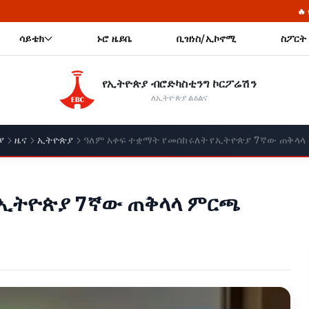
🔥 የመከላከያ ሠራዊት ፋውንዴሽን
ሳይቴክ
ኑሮ ዜይቤ
ቢዝነስ/ኢኮኖሚ
ስፖርት
የኢትዮጵያ ብሮድካስቲንግ ኮርፖሬሽን
ለኢትዮጵያ ልዕልና
ያ
ዜና
ኢትዮጵያ
ዓለም አቀፍ ተቋማት የመሰከሩለት የኢትዮጵያ 7ኛው ጠቅላላ
የኢትዮጵያ 7ኛው ጠቅላላ ምርጫ