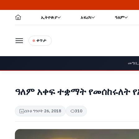
ኢትዮጵያ
አፍሪካ
ዓለም
ቀጥታ
መግቢ
ዓለም አቀፍ ተቋማት የመሰከሩለት 
ረቡዕ ግንቦት 26, 2018
310