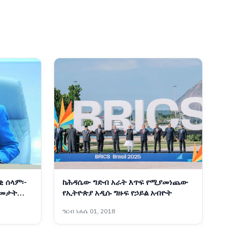
ቂ ሰላም፡-
ከሕዳሴው ግድብ አራት እጥፍ የሚያመነጨው
ዓመታት
የኢትዮጵያ አዲሱ ግዙፍ የኃይል አብዮት
ዓርብ ነሐሴ 01, 2018