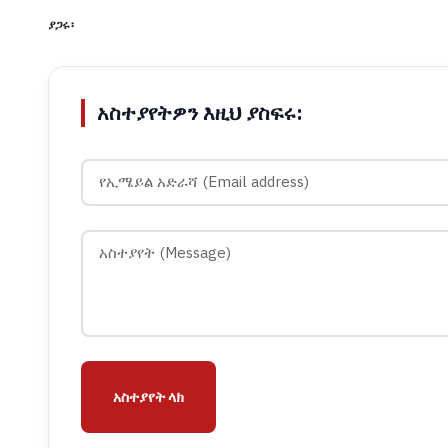
ያጋሩ፡
አስተያየትዎን እዚህ ያስፍሩ:
አስተያየት ላክ