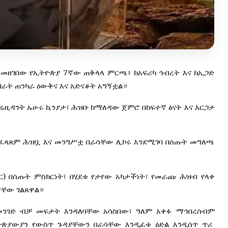
7
ስመዘገበው
የኢትዮጵያ
ኛው
ጠቅላላ
ምርጫ፥
ከአፍሪካ
ኅብረት
እና
ከኢጋድ
ገራት
ጠንካራ
ዕውቅና
እና
አድናቆት
አግኝቷል።
ሬዚዳንት
ኡሁሩ
ኬንያታ፣
ሕዝቡ
ከማለዳው
ጀምሮ
በከፍተኛ
ፅናት
እና
እርጋታ
ፈጻጸም
ሕዝቧ
እና
መንግሥቷ
በራሳቸው
ሊኮሩ
እንደሚገባ
በሰጡት
መግለጫ
)
ር
በሰጡት
ምስክርነት፣
በሂደቱ
የታየው
አካታችነት፣
የመራጩ
ሕዝብ
የላቀ
ማቸው
ገልጸዋል።
መንገድ
ብቻ
መፍታት
እንዳለባቸው
አሳስበው፣
ዓለም
አቀፉ
ማኅበረሰብም
ዮጵያውያን
የውስጥ
ጉዳያቸውን
በራሳቸው
እንዲፈቱ
ዕድል
እንዲሰጥ
ጥሪ