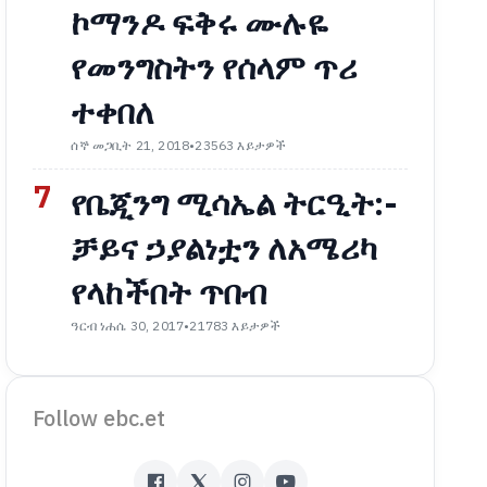
ኮማንዶ ፍቅሩ ሙሉዬ
የመንግስትን የሰላም ጥሪ
ተቀበለ
ሰኞ መጋቢት 21, 2018
•
23563 እይታዎች
7
የቤጂንግ ሚሳኤል ትርዒት:-
ቻይና ኃያልነቷን ለአሜሪካ
የላከችበት ጥበብ
ዓርብ ነሐሴ 30, 2017
•
21783 እይታዎች
Follow ebc.et