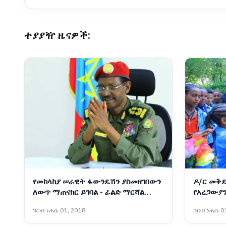
ተያያዥ ዜናዎች:
የመከላከያ ሠራዊት ፋውንዴሽን ያስመዘገበውን
ዶ/ር መቅደ
ለውጥ ማጠናከር ይገባል - ፊልድ ማርሻል
የአረጋውያን
ብርሃኑ ጁላ
አስጀመሩ
ዓርብ ነሐሴ 01, 2018
ዓርብ ነሐሴ 01