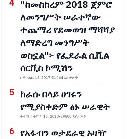
4
"ከመስከረም 2018 ጀምሮ
ለመንግሥት ሠራተኛው
ተጨማሪ የደመወዝ ማሻሻያ
ለማድረግ መንግሥት
ወስኗል"፦ የፌደራል ሲቪል
ሰርቪስ ኮሚሽን
ሰኞ ነሐሴ 12, 2017
•
31264 እይታዎች
5
ከራሱ በላይ ሀገሩን
የሚያስቀድም ፅኑ ሠራዊት
ቅዳሜ ጥቅምት 15, 2018
•
29800 እይታዎች
6
የአፋብን ወታደራዊ አዛዥ