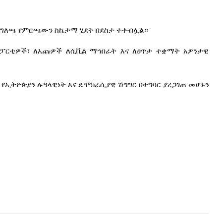
ግለጫ
የምርጫውን
ስኬታማ
ሂደት
በደስታ
ተቀብሏል።
ፓርቲዎች፣
ለእጩዎች
ለሲቪል
ማኅበራት
እና
ለፀጥታ
ተቋማት
አዎንታዊ
የኢትዮጵያን
ሉዓላዊነት
እና
ዴሞክራሲያዊ
ሽግግር
በተግባር
ያረጋገጠ
መሆኑን