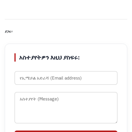
ያጋሩ፡
አስተያየትዎን እዚህ ያስፍሩ: