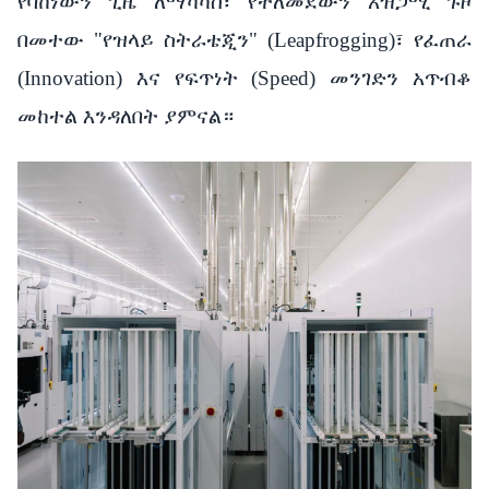
የባከነውን ጊዜ ለማካካስ፣ የተለመደውን አዝጋሚ ጉዞ
በመተው "የዝላይ ስትራቴጂን" (Leapfrogging)፣ የፈጠራ
(Innovation) እና የፍጥነት (Speed) መንገድን አጥብቆ
መከተል እንዳለበት ያምናል።