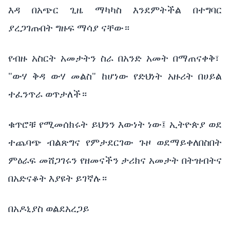
እዳ በአጭር ጊዜ ማካካስ እንደምትችል በተግባር
ያረጋገጡበት ግዙፍ ማሳያ ናቸው።
የብዙ አስርት አመታትን ስራ በአንድ አመት በማጠናቀቅ፣
"ውሃ ቅዳ ውሃ መልስ" ከሆነው የድህነት አዙሪት በሀይል
ተፈንጥራ ወጥታለች።
ቁጥሮቹ የሚመሰክሩት ይህንን እውነት ነው፤ ኢትዮጵያ ወደ
ተጨባጭ ብልጽግና የምታደርገው ጉዞ ወደማይቀለበስበት
ምዕራፍ መሸጋገሩን የዘመናችን ታሪክና አመታት በትዝብትና
በአድናቆት እያዩት ይገኛሉ።
በአዶኒያስ ወልደአረጋይ