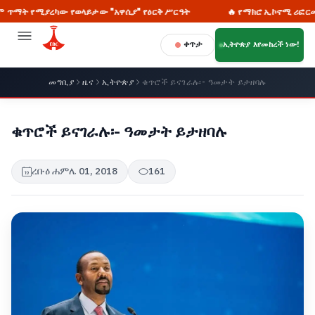
ካው የወላይታው "አዋሲያ" የዕርቅ ሥርዓት
🔥 የማክሮ ኢኮኖሚ ሪፎርሙንና የዜጎችን ተ
ቀጥታ
ኢትዮጵያ እየመከረች ነው!
መግቢያ
ዜና
ኢትዮጵያ
ቁጥሮች ይናገራሉ፡- ዓመታት ይታዘባሉ
ቁጥሮች ይናገራሉ፡- ዓመታት ይታዘባሉ
ረቡዕ ሐምሌ 01, 2018
161