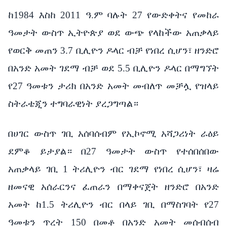
ከ1984 እስከ 2011 ዓ.ም ባሉት 27 የውድቀትና የመከራ
ዓመታት ውስጥ ኢትዮጵያ ወደ ውጭ የላከችው አጠቃላይ
የወርቅ መጠን 3.7 ቢሊዮን ዶላር ብቻ የነበረ ሲሆን፣ ዘንድሮ
በአንድ አመት ገደማ ብቻ ወደ 5.5 ቢሊዮን ዶላር በማግኘት
የ27 ዓመቱን ታሪክ በአንድ አመት መብለጥ መቻሏ የዝላይ
ስትራቴጂን ተግባራዊነት ያረጋግጣል።
በሀገር ውስጥ ገቢ አሰባሰብም የኢኮኖሚ አሻጋሪነት ራዕይ
ደምቆ ይታያል። በ27 ዓመታት ውስጥ የተሰበሰበው
አጠቃላይ ገቢ 1 ትሪሊዮን ብር ገደማ የነበረ ሲሆን፣ ዛሬ
ዘመናዊ አሰራርንና ፈጠራን በማቀናጀት ዘንድሮ በአንድ
አመት ከ1.5 ትሪሊዮን ብር በላይ ገቢ በማስገባት የ27
ዓመቱን ጥረት 150 በመቶ በአንድ አመት መሰብሰብ