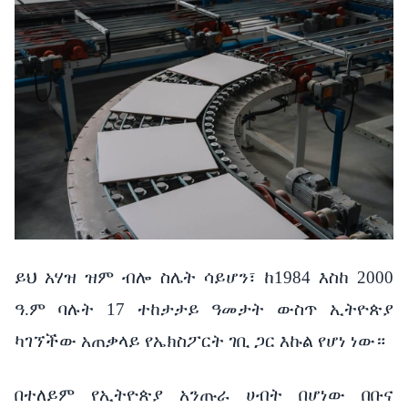
ይህ አሃዝ ዝም ብሎ ስሌት ሳይሆን፣ ከ1984 እስከ 2000
ዓ.ም ባሉት 17 ተከታታይ ዓመታት ውስጥ ኢትዮጵያ
ካገኘችው አጠቃላይ የኤክስፖርት ገቢ ጋር እኩል የሆነ ነው።
በተለይም የኢትዮጵያ አንጡራ ሀብት በሆነው በቡና