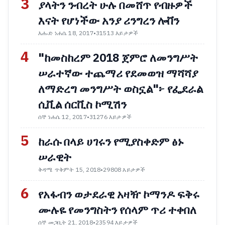
3
ያላትን ንብረት ሁሉ በመሸጥ የብዙዎች
እናት የሆነችው አንያ ሪንግረን ሎቨን
እሑድ ነሐሴ 18, 2017
•
31513 እይታዎች
4
"ከመስከረም 2018 ጀምሮ ለመንግሥት
ሠራተኛው ተጨማሪ የደመወዝ ማሻሻያ
ለማድረግ መንግሥት ወስኗል"፦ የፌደራል
ሲቪል ሰርቪስ ኮሚሽን
ሰኞ ነሐሴ 12, 2017
•
31276 እይታዎች
5
ከራሱ በላይ ሀገሩን የሚያስቀድም ፅኑ
ሠራዊት
ቅዳሜ ጥቅምት 15, 2018
•
29808 እይታዎች
6
የአፋብን ወታደራዊ አዛዥ ኮማንዶ ፍቅሩ
ሙሉዬ የመንግስትን የሰላም ጥሪ ተቀበለ
ሰኞ መጋቢት 21, 2018
•
23594 እይታዎች