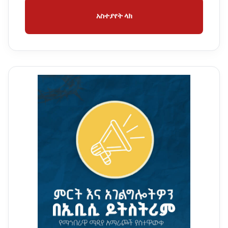
አስተያየት ላክ