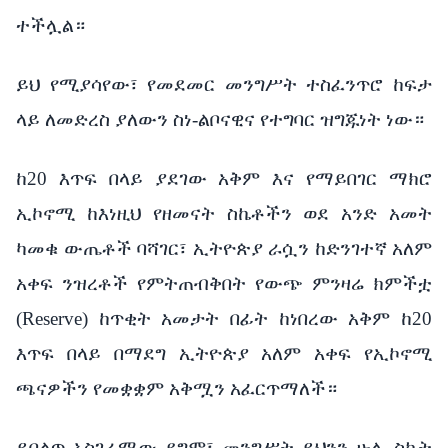
ተችሏል።
ይህ የሚያሳየው፣ የመደመር መንግሥት ተስፈንጥሮ ከፍታ
ላይ ለመድረስ ያለውን ስነ-ልቦናዊና የተግባር ዝግጁነት ነው።
ከ20 እጥፍ በላይ ያደገው አቅም እና የማይበገር ማክሮ
ኢኮኖሚ ከእነዚህ የዘመናት ስኬቶችን ወደ አንድ አመት
ካመቁ ውጤቶች ባሻገር፣ ኢትዮጵያ ራሷን ከድንገተኛ አለም
አቀፍ ንዝረቶች የምትጠብቅበት የውጭ ምንዛሬ ክምችቷ
(Reserve) ከጥቂት አመታት በፊት ከነበረው አቅም ከ20
እጥፍ በላይ በማደግ ኢትዮጵያ አለም አቀፍ የኢኮኖሚ
ጫናዎችን የመቋቋም አቅሟን አፈርጥማለች።
ይበልጥ አስገራሚው ደግሞ፣ መንግሥት ይህንን ሁሉ ስኬት