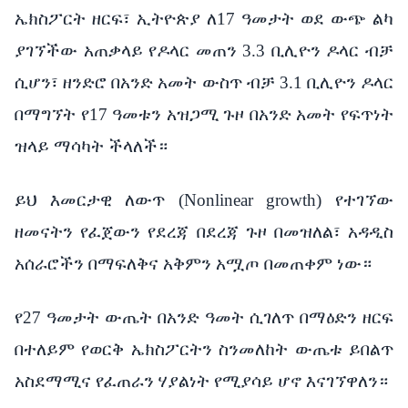
ኤክስፖርት ዘርፍ፣ ኢትዮጵያ ለ17 ዓመታት ወደ ውጭ ልካ
ያገኘችው አጠቃላይ የዶላር መጠን 3.3 ቢሊዮን ዶላር ብቻ
ሲሆን፣ ዘንድሮ በአንድ አመት ውስጥ ብቻ 3.1 ቢሊዮን ዶላር
በማግኘት የ17 ዓመቱን አዝጋሚ ጉዞ በአንድ አመት የፍጥነት
ዝላይ ማሳካት ችላለች።
ይህ እመርታዊ ለውጥ (Nonlinear growth) የተገኘው
ዘመናትን የፈጀውን የደረጃ በደረጃ ጉዞ በመዝለል፣ አዳዲስ
አሰራሮችን በማፍለቅና አቅምን አሟጦ በመጠቀም ነው።
የ27 ዓመታት ውጤት በአንድ ዓመት ሲገለጥ በማዕድን ዘርፍ
በተለይም የወርቅ ኤክስፖርትን ስንመለከት ውጤቱ ይበልጥ
አስደማሚና የፈጠራን ሃያልነት የሚያሳይ ሆኖ እናገኘዋለን።