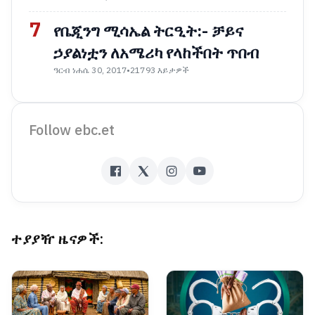
7
የቤጂንግ ሚሳኤል ትርዒት:- ቻይና
ኃያልነቷን ለአሜሪካ የላከችበት ጥበብ
ዓርብ ነሐሴ 30, 2017
•
21793 እይታዎች
Follow ebc.et
ተያያዥ ዜናዎች: