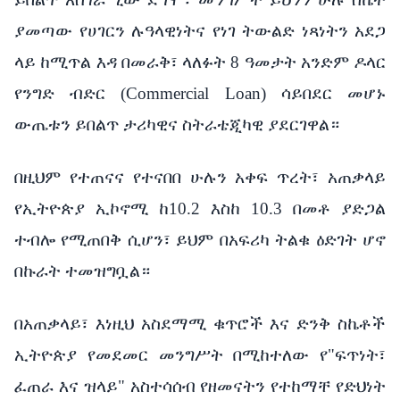
ያመጣው የሀገርን ሉዓላዊነትና የነገ ትውልድ ነጻነትን አደጋ
ላይ ከሚጥል እዳ በመራቅ፣ ላለፉት 8 ዓመታት አንድም ዶላር
የንግድ ብድር (Commercial Loan) ሳይበደር መሆኑ
ውጤቱን ይበልጥ ታሪካዊና ስትራቴጂካዊ ያደርገዋል።
በዚህም የተጠናና የተናበበ ሁሉን አቀፍ ጥረት፣ አጠቃላይ
የኢትዮጵያ ኢኮኖሚ ከ10.2 እስከ 10.3 በመቶ ያድጋል
ተብሎ የሚጠበቅ ሲሆን፣ ይህም በአፍሪካ ትልቁ ዕድገት ሆኖ
በኩራት ተመዝግቧል።
በአጠቃላይ፣ እነዚህ አስደማሚ ቁጥሮች እና ድንቅ ስኬቶች
ኢትዮጵያ የመደመር መንግሥት በሚከተለው የ"ፍጥነት፣
ፈጠራ እና ዝላይ" አስተሳሰብ የዘመናትን የተከማቸ የድህነት