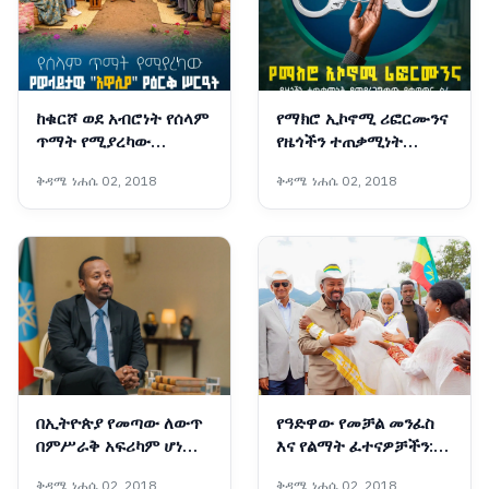
ከቁርሾ ወደ አብሮነት የሰላም
የማክሮ ኢኮኖሚ ሪፎርሙንና
ጥማት የሚያረካው
የዜጎችን ተጠቃሚነት
የወላይታው "አዋሲያ" የዕርቅ
የሚያረጋግጠው የቁጥጥር
ቅዳሜ ነሐሴ 02, 2018
ቅዳሜ ነሐሴ 02, 2018
ሥርዓት
ስራ
በኢትዮጵያ የመጣው ለውጥ
የዓድዋው የመቻል መንፈስ
በምሥራቅ አፍሪካም ሆነ
እና የልማት ፈተናዎቻችን:
በዓለም ደረጃ የሚደነቅ ነው፦
ኢትዮጵያ ሁሌም
ቅዳሜ ነሐሴ 02, 2018
ቅዳሜ ነሐሴ 02, 2018