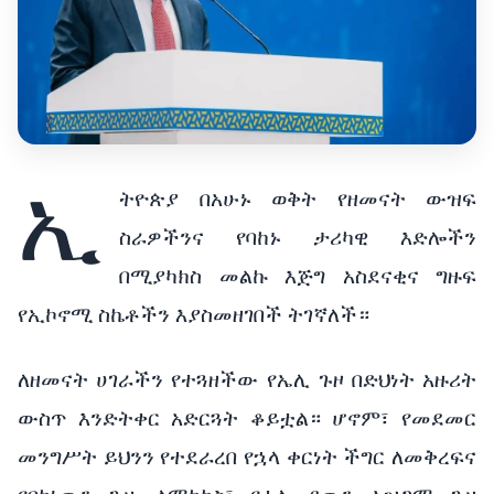
ኢ
ትዮጵያ በአሁኑ ወቅት የዘመናት ውዝፍ
ስራዎችንና የባከኑ ታሪካዊ እድሎችን
በሚያካክስ መልኩ እጅግ አስደናቂና ግዙፍ
የኢኮኖሚ ስኬቶችን እያስመዘገበች ትገኛለች።
ለዘመናት ሀገራችን የተጓዘችው የኤሊ ጉዞ በድህነት አዙሪት
ውስጥ እንድትቀር አድርጓት ቆይቷል። ሆኖም፣ የመደመር
መንግሥት ይህንን የተደራረበ የኋላ ቀርነት ችግር ለመቅረፍና