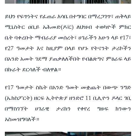
ይህን የፍጥነትና የፈጠራ እሳቤ በተግባር በማረጋገጥ፣ ጠቅላይ
ሚኒስትር ዐቢይ አሕመድ(ዶ/ር) ለህዝብ ተወካዮች ምክር
ቤት ባቀረቡት ማብራሪያ መሰረት፣ ሀገራችን አሁን ላይ የ17፣
የ27 ዓመታት እና ከዚያም በላይ የሆኑ የትናንት ታሪኮችን
በአንድ አመት ገደማ ያጠቃለለችበት የብልጽግና ምዕራፍ ላይ
በኩራት ደርሳለች ብለዋል።
የ17 ዓመታት ስኬት በአንድ ዓመት መቋጨት በውጭ ንግድ
(ኤክስፖርት) ዘርፍ ኢትዮጵያ ዘንድሮ 11 ቢሊዮን ዶላር ገቢ
በማስገኘት ሀገራዊ ታሪክን የቀየረ ግዙፍ ክንውን
አስመዝግባለች።