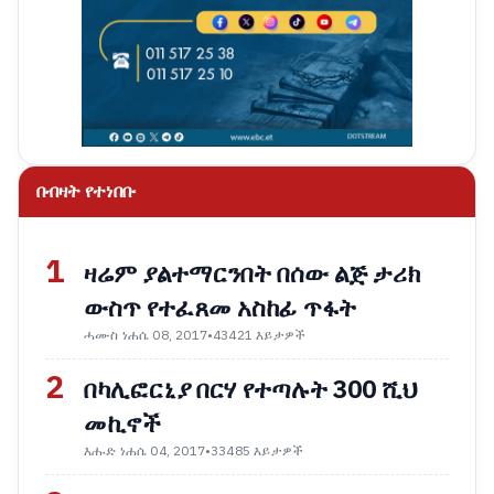
በብዛት የተነበቡ
1
ዛሬም ያልተማርንበት በሰው ልጅ ታሪክ
ውስጥ የተፈጸመ አስከፊ ጥፋት
ሓሙስ ነሐሴ 08, 2017
•
43421 እይታዎች
2
በካሊፎርኒያ በርሃ የተጣሉት 300 ሺህ
መኪኖች
እሑድ ነሐሴ 04, 2017
•
33485 እይታዎች