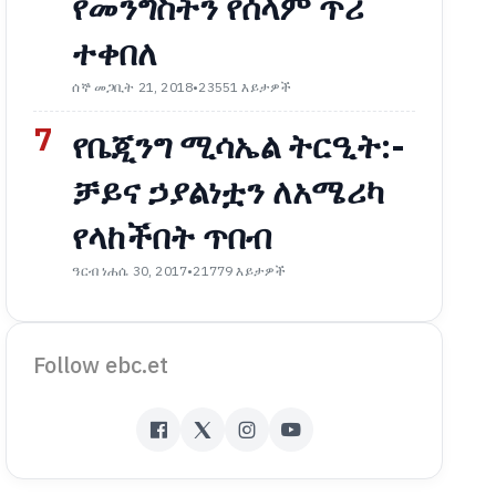
የመንግስትን የሰላም ጥሪ
ተቀበለ
ሰኞ መጋቢት 21, 2018
•
23551 እይታዎች
7
የቤጂንግ ሚሳኤል ትርዒት:-
ቻይና ኃያልነቷን ለአሜሪካ
የላከችበት ጥበብ
ዓርብ ነሐሴ 30, 2017
•
21779 እይታዎች
Follow ebc.et