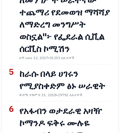
ለመንግሥት ሠራተኛው
ተጨማሪ የደመወዝ ማሻሻያ
ለማድረግ መንግሥት
ወስኗል"፦ የፌደራል ሲቪል
ሰርቪስ ኮሚሽን
ሰኞ ነሐሴ 12, 2017
•
31253 እይታዎች
5
ከራሱ በላይ ሀገሩን
የሚያስቀድም ፅኑ ሠራዊት
ቅዳሜ ጥቅምት 15, 2018
•
29792 እይታዎች
6
የአፋብን ወታደራዊ አዛዥ
ኮማንዶ ፍቅሩ ሙሉዬ