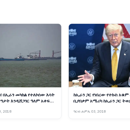
ና በኢራን መካከል የተለኮሰው እሳት
ከኢራን ጋር የነበረው የተኩስ አቁም
ግታት እንዲሸጋገር ዓለም አቀፍ
ቢያበቃም አሜሪካ ከኢራን ጋር ትወ
የቁ
ፕሬዝዳንት ትራምፕ
, 2018
ዓርብ ሐምሌ 03, 2018