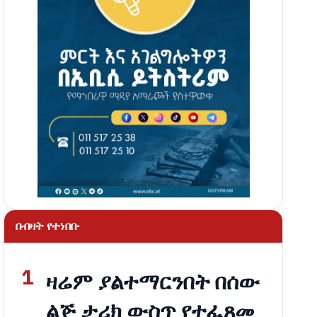
በብዛት የተነበቡ
1
ዛሬም ያልተማርንበት በሰው
ልጅ ታሪክ ውስጥ የተፈጸመ