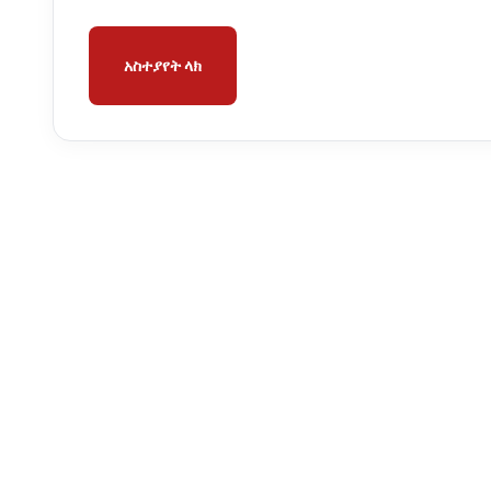
አስተያየት ላክ