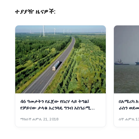
ተያያዥ ዜናዎች:
46 ዓመታትን የፈጀው የበረሃ ላይ ትግል፤
በአሜሪካ እ
የቻይናው ታላቁ አረንጓዴ ግንብ አስገራሚ
ራስን ወደመ
ስኬት
ተቋማት ጠ
ማክሰኞ ሐምሌ 21, 2018
ሰኞ ሐምሌ 13