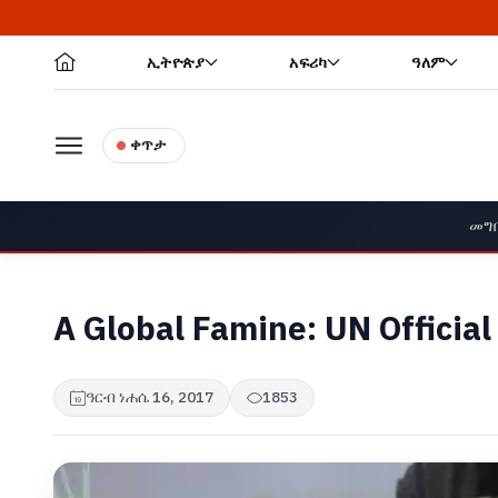
ኢትዮጵያ
አፍሪካ
ዓለም
ቀጥታ
መግ
A Global Famine: UN Officia
ዓርብ ነሐሴ 16, 2017
1853