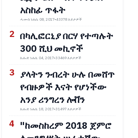
አስከፊ ጥፋት
ሓሙስ ነሐሴ 08, 2017
•
43378 እይታዎች
2
በካሊፎርኒያ በርሃ የተጣሉት
300 ሺህ መኪኖች
እሑድ ነሐሴ 04, 2017
•
33469 እይታዎች
3
ያላትን ንብረት ሁሉ በመሸጥ
የብዙዎች እናት የሆነችው
አንያ ሪንግረን ሎቨን
እሑድ ነሐሴ 18, 2017
•
31497 እይታዎች
4
"ከመስከረም 2018 ጀምሮ