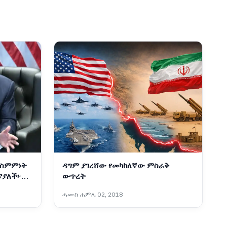
 ስምምነት
ዳግም ያገረሸው የመካከለኛው ምስራቅ
ያያለች፦
ውጥረት
ሓሙስ ሐምሌ 02, 2018