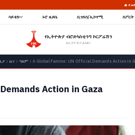
🔥 የመከላከያ ሠራዊት ፋውንዴ
ሳይቴክ
ኑሮ ዜይቤ
ቢዝነስ/ኢኮኖሚ
ስፖርት
የኢትዮጵያ ብሮድካስቲንግ ኮርፖሬሽን
ለኢትዮጵያ ልዕልና
ቢያ
ዜና
ዓለም
A Global Famine: UN Official Demands Action in 
l Demands Action in Gaza