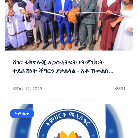
ሸገር ቴክኖሎጂ ኢንስቲትዩት የትምህርት
ተደራሽነት ችግርን ያቃልላል - አቶ ሽመልስ
አብዲሳ
📅
Oct 12, 2025
👁️
891
ትምህርት