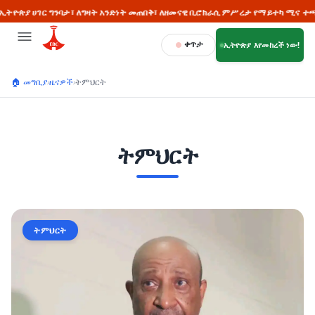
ግንባታ፣ ለግዛት አንድነት መጠበቅ፣ ለዘመናዊ ቢሮክራሲ ምሥረታ የማይተካ ሚና ተጫውቷል - ጠቅላይ
ቀጥታ
ኢትዮጵያ እየመከረች ነው!
🏠 መግቢያ
›
ዜናዎች
›
ትምህርት
ትምህርት
ትምህርት