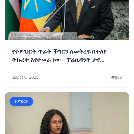
የትምህርት ጥራት ችግርን ለመቅረፍ በተለየ
ትኩረት እየተሠራ ነው - ፕሬዚዳንት ታየ
አጽቀሥላሴ
📅
Oct 6, 2025
👁️
805
ትምህርት