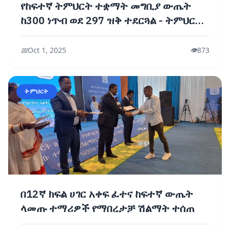
የከፍተኛ ትምህርት ተቋማት መግቢያ ውጤት
ከ300 ነጥብ ወደ 297 ዝቅ ተደርጓል - ትምህርት
ሚኒስቴር
📅
Oct 1, 2025
👁️
873
ትምህርት
በ12ኛ ክፍል ሀገር አቀፍ ፈተና ከፍተኛ ውጤት
ላመጡ ተማሪዎች የማበረታቻ ሽልማት ተሰጠ