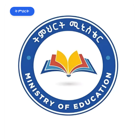
ትምህርት