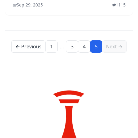
📅
Sep 29, 2025
👁️
1115
← Previous
1
...
3
4
5
Next →