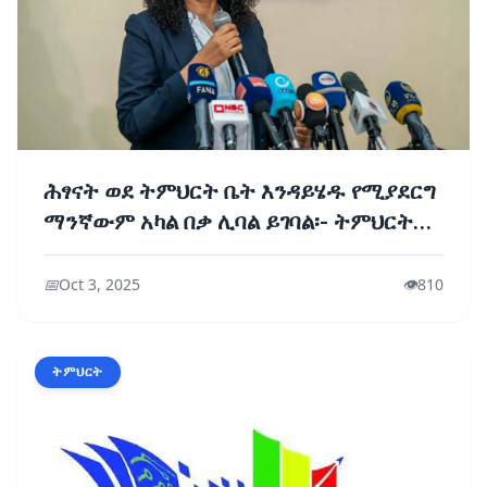
ሕፃናት ወደ ትምህርት ቤት እንዳይሄዱ የሚያደርግ
ማንኛውም አካል በቃ ሊባል ይገባል፡- ትምህርት
ሚኒስቴር
📅
Oct 3, 2025
👁️
810
ትምህርት