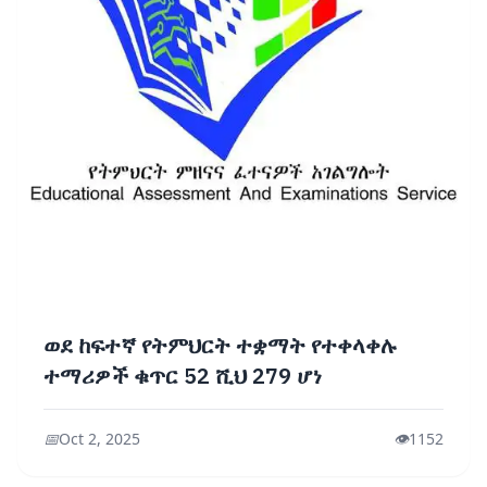
ወደ ከፍተኛ የትምህርት ተቋማት የተቀላቀሉ
ተማሪዎች ቁጥር 52 ሺህ 279 ሆነ
📅
Oct 2, 2025
👁️
1152