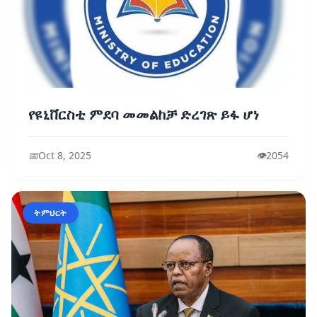
የዩኒቨርስቲ ምደባ መመልከቻ ድረገጽ ይፋ ሆነ
📅
Oct 8, 2025
👁️
2054
ትምህርት