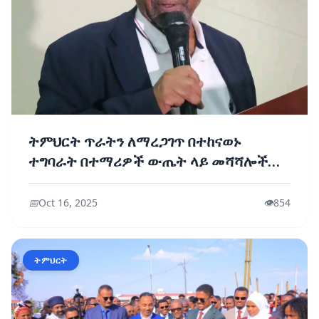
ትምህርት ጥራትን ለማረጋገጥ በተከናወኑ
ተግባራት በተማሪዎች ውጤት ላይ መሻሻሎች
እየታዩ ነው፡ - ፕሮፌሰር ብርሃኑ ነጋ
📅
Oct 16, 2025
👁️
854
ትምህርት