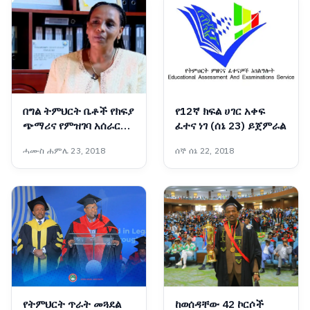
በግል ትምህርት ቤቶች የክፍያ
የ12ኛ ክፍል ሀገር አቀፍ
ጭማሪና የምዝገባ አሰራር
ፈተና ነገ (ሰኔ 23) ይጀምራል
ላይ ጥብቅ ቁጥጥር እየተደረገ
ሓሙስ ሐምሌ 23, 2018
ሰኞ ሰኔ 22, 2018
ነው፡- የአዲስ አበባ
ትምህርትና ሥልጠና ቁጥጥር
ባለስልጣን
የትምህርት ጥራት መጓደል
ከወሰዳቸው 42 ኮርሶች