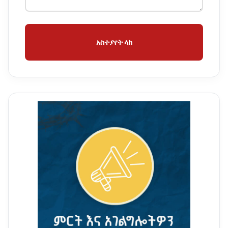
አስተያየት ላክ