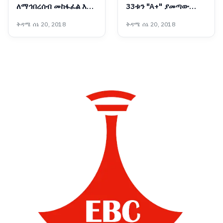
ለማኅበረሰብ መከፋፈል እና
33ቱን "A+" ያመጣው
ለተቋማት መዳከም ዋነኛ
የጂንካ ዩኒቨርሲቲ ተመራቂ
ቅዳሜ ሰኔ 20, 2018
ቅዳሜ ሰኔ 20, 2018
መንስዔ ነው - ፕሮፌሰር
ብርሃኑ ነጋ