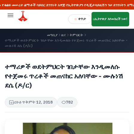
ፍ መሠረተ ልማቶች ሳይበር ደኅንነት አዋጅ የኢትዮጵያን የዲጂታላይዜሽን ጉዞ ደኅንነትን ለማረጋገጥ ወ
ቀጥታ
ኢትዮጵያ እየመከረች ነው!
መግቢያ
ዜና
ትምህርት
ተማሪዎች ወደትምህርት ገበታቸው እንዲመለሱ የተጀመሩ ጥረቶች መጠናከር አለባቸው -
ሙሉነሽ ደሴ (ዶ/ር)
ተማሪዎች ወደትምህርት ገበታቸው እንዲመለሱ
የተጀመሩ ጥረቶች መጠናከር አለባቸው - ሙሉነሽ
ደሴ (ዶ/ር)
ረቡዕ ጥቅምት 12, 2018
782