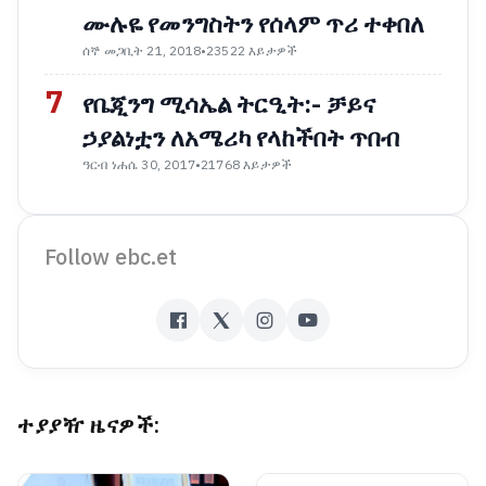
ሙሉዬ የመንግስትን የሰላም ጥሪ ተቀበለ
ሰኞ መጋቢት 21, 2018
•
23522 እይታዎች
7
የቤጂንግ ሚሳኤል ትርዒት:- ቻይና
ኃያልነቷን ለአሜሪካ የላከችበት ጥበብ
ዓርብ ነሐሴ 30, 2017
•
21768 እይታዎች
Follow ebc.et
ተያያዥ ዜናዎች: