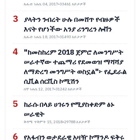
እሑድ ነሐሴ 04, 2017
•
33461 እይታዎች
3
ያላትን ንብረት ሁሉ በመሸጥ የብዙዎች
እናት የሆነችው አንያ ሪንግረን ሎቨን
እሑድ ነሐሴ 18, 2017
•
31493 እይታዎች
4
"ከመስከረም 2018 ጀምሮ ለመንግሥት
ሠራተኛው ተጨማሪ የደመወዝ ማሻሻያ
ለማድረግ መንግሥት ወስኗል"፦ የፌደራል
ሲቪል ሰርቪስ ኮሚሽን
ሰኞ ነሐሴ 12, 2017
•
31242 እይታዎች
5
ከራሱ በላይ ሀገሩን የሚያስቀድም ፅኑ
ሠራዊት
ቅዳሜ ጥቅምት 15, 2018
•
29788 እይታዎች
6
የአፋብን ወታደራዊ አዛዥ ኮማንዶ ፍቅሩ