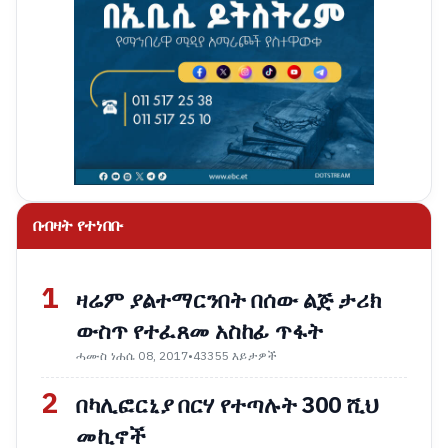
በብዛት የተነበቡ
1
ዛሬም ያልተማርንበት በሰው ልጅ ታሪክ
ውስጥ የተፈጸመ አስከፊ ጥፋት
ሓሙስ ነሐሴ 08, 2017
•
43355 እይታዎች
2
በካሊፎርኒያ በርሃ የተጣሉት 300 ሺህ
መኪኖች