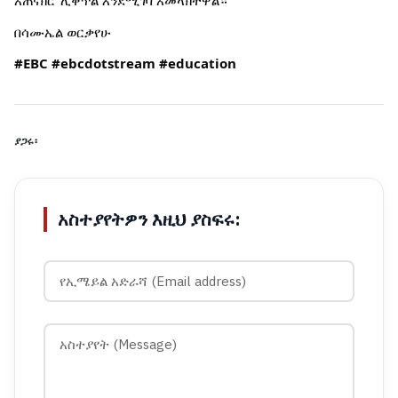
አጠናክሮ ሊቀጥል እንደሚገባ አመላክተዋል።
በሳሙኤል ወርቃየሁ
#EBC
#ebcdotstream
#education
ያጋሩ፡
አስተያየትዎን እዚህ ያስፍሩ: