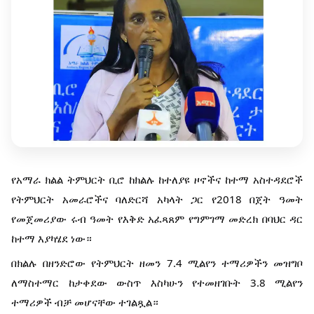
የአማራ ክልል ትምህርት ቢሮ ከክልሉ ከተለያዩ ዞኖችና ከተማ አስተዳደሮች
የትምህርት አመራሮችና ባለድርሻ አካላት ጋር የ2018 በጀት ዓመት
የመጀመሪያው ሩብ ዓመት የእቅድ አፈጻጸም የግምገማ መድረክ በባህር ዳር
ከተማ እያካሄደ ነው።
በክልሉ በዘንድሮው የትምህርት ዘመን 7.4 ሚልየን ተማሪዎችን መዝግቦ
ለማስተማር ከታቀደው ውስጥ እስካሁን የተመዘገቡት 3.8 ሚልየን
ተማሪዎች ብቻ መሆናቸው ተገልጿል።