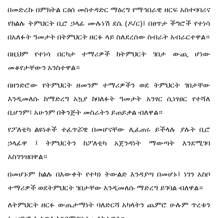
በመድረኩ በምክትል ርዕሰ መስተዳድር ማዕረግ የማኅበራዊ ዘርፍ አስተባባሪና
የክልሉ ትምህርት ቢሮ ኃላፊ ሙሉነሽ ደሴ (ዶ/ር)፤ በፀጥታ ችግሮች የተነሳ
በአለፉት ዓመታት በትምህርት ዘርፉ ላይ ስለደረሰው ስብራት አብራርተዋል።
በዚህም የተነሳ በርካታ ተማሪዎች ከትምህርት ገበታ ውጪ ሆነው
መቆየታቸውን አንስተዋል።
በዘንድሮው የትምህርት ዘመንም ተማሪዎችን ወደ ትምህርት ገበታቸው
እንዲመለሱ ከማድረግ አኳያ ከባለፉት ዓመታት አንፃር ሲነፃፀር የተሻለ
ቢሆንም፣ አሁንም በቅንጅት መስራትን ይጠይቃል ብለዋል።
የፖለቲካ ልዩነቶች ተፈጥሯዊ በመሆናቸው ሊፈጠሩ ይችላሉ ያሉት ቢሮ
ኃላፊዋ ፤ ትምህርትን ከፖለቲካ አጀንዳነት ማውጣት እንደሚገባ
አስገንዝበዋል።
በመሆኑም ክልሉ በእውቀት የተካነ ትውልድ እንዳያጣ በመሆኑ፤ ነገን አስቦ
ተማሪዎች ወደትምህርት ገበታቸው እንዲመለሱ ማድረግ ይገባል ብለዋል።
ለትምህርት ዘርፉ ውጤታማነት ባለድርሻ አካላትን ጨምሮ ሁሉም ጥረቱን