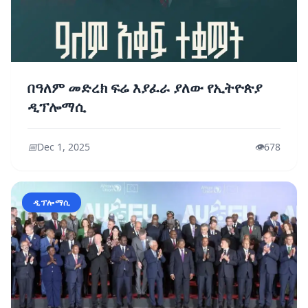
በዓለም መድረክ ፍሬ እያፈራ ያለው የኢትዮጵያ
ዲፕሎማሲ
📅
Dec 1, 2025
👁️
678
ዲፕሎማሲ