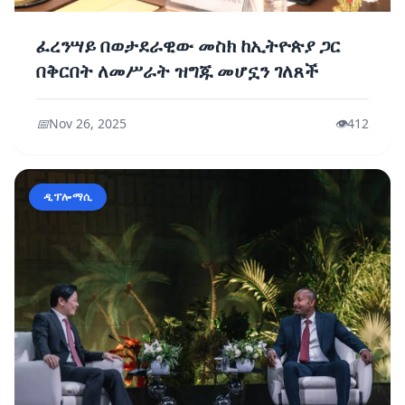
ፈረንሣይ በወታደራዊው መስክ ከኢትዮጵያ ጋር
በቅርበት ለመሥራት ዝግጁ መሆኗን ገለጸች
📅
Nov 26, 2025
👁️
412
ዲፕሎማሲ