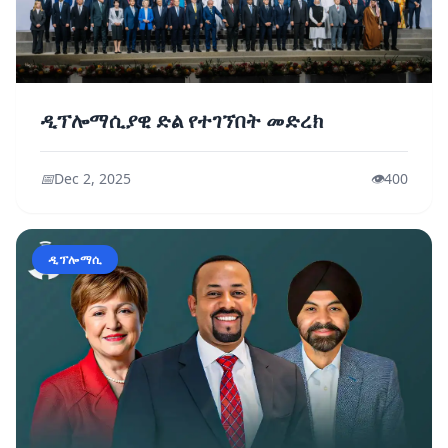
ዲፕሎማሲያዊ ድል የተገኘበት መድረክ
📅
Dec 2, 2025
👁️
400
ዲፕሎማሲ