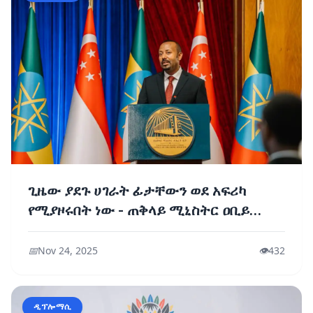
ጊዜው ያደጉ ሀገራት ፊታቸውን ወደ አፍሪካ
የሚያዞሩበት ነው - ጠቅላይ ሚኒስትር ዐቢይ
አሕመድ (ዶ/ር)
📅
Nov 24, 2025
👁️
432
ዲፕሎማሲ