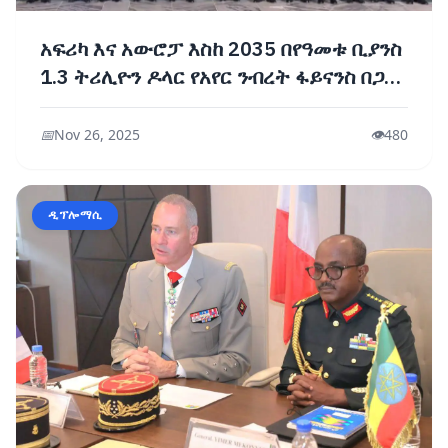
አፍሪካ እና አውሮፓ እስከ 2035 በየዓመቱ ቢያንስ
1.3 ትሪሊዮን ዶላር የአየር ንብረት ፋይናንስ በጋራ
ለማሰባሰብ ተስማሙ
📅
Nov 26, 2025
👁️
480
ዲፕሎማሲ