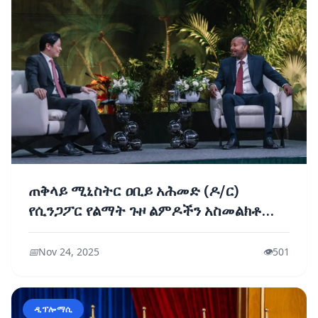
ጠቅላይ ሚኒስትር ዐቢይ አሕመድ (ዶ/ር)
የሲንጋፖር የልማት ጉዞ ልምዶችን አስመልክቶ
በተሰናዳ ወግ ላይ ተካፈሉ
📅
Nov 24, 2025
👁️
501
ዲፕሎማሲ