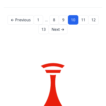
← Previous
1
...
8
9
10
11
12
13
Next →