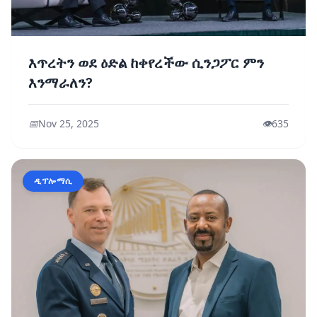
እጥረትን ወደ ዕድል ከቀየረችው ሲንጋፖር ምን
እንማራለን?
📅
Nov 25, 2025
👁️
635
ዲፕሎማሲ