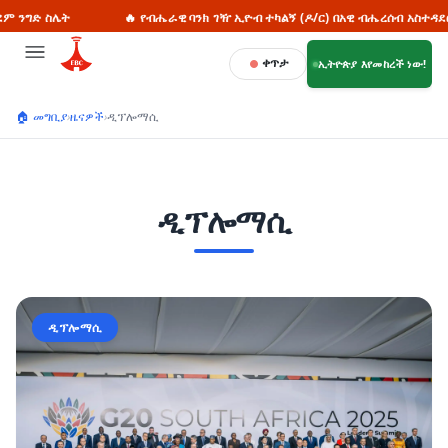
🔥 የብሔራዊ ባንክ ገዥ ኢዮብ ተካልኝ (ዶ/ር) በአዊ ብሔረሰብ አስተዳደር ዞን የገጠር ኮሪደር
ቀጥታ
ኢትዮጵያ እየመከረች ነው!
🏠 መግቢያ
›
ዜናዎች
›
ዲፕሎማሲ
ዲፕሎማሲ
ዲፕሎማሲ