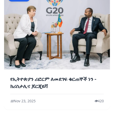
የኢትዮጵያን ሪፎርም ለመደገፍ ቁርጠኞች ነን -
ክሪስታሊና ጆርጂዬቫ
📅
Nov 23, 2025
👁️
420