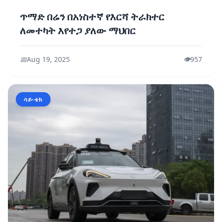
ጥማድ በሬን በአነስተኛ የእርሻ ትራክተር
ለመተካት እየተጋ ያለው ማህበር
📅
Aug 19, 2025
👁️
957
ሳይ-ቴክ