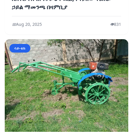
ኃይል ማመንጫ በዛምቢያ
📅
Aug 20, 2025
👁️
831
ሳይ-ቴክ