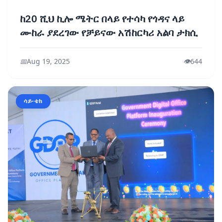
ከ20 ሺህ ኪሎ ሜትር በላይ የተሳካ የጎዳና ላይ
ሙከራ ያደረገው የቻይናው አሽከርካሪ አልባ ታክሲ
📅
Aug 19, 2025
👁️
644
ሳይ-ቴክ