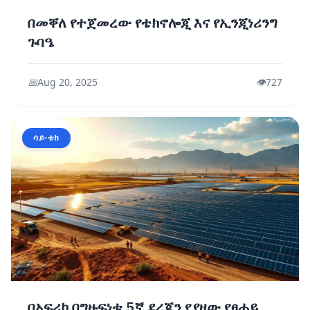
በመቐለ የተጀመረው የቴክኖሎጂ እና የኢንጂነሪንግ
ጉባዔ
📅
Aug 20, 2025
👁️
727
ሳይ-ቴክ
በአፍሪካ በግዙፍነቱ 5ኛ ደረጃን የያዘው የፀሐይ