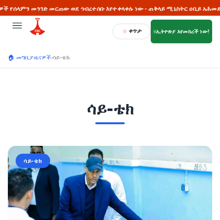
ገድ መርጠው ወደ ኅብረተሰቡ እየተቀላቀሉ ነው - ጠቅላይ ሚኒስትር ዐቢይ አሕመድ (ዶ/ር)
ቀጥታ
ኢትዮጵያ እየመከረች ነው!
🏠 መግቢያ
›
ዜናዎች
›
ሳይ-ቴክ
ሳይ-ቴክ
ሳይ-ቴክ