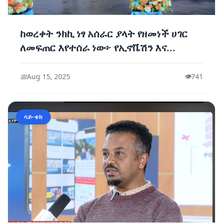
ከወረቀት ንክኪ ነፃ አሰራር ያላት የዘመነች ሀገር
ለመፍጠር እየተሰራ ነው፦ የኢኖቬሽን እና
ቴክኖሎጂ ሚኒስቴር
📅
Aug 15, 2025
👁️
741
ሳይ-ቴክ