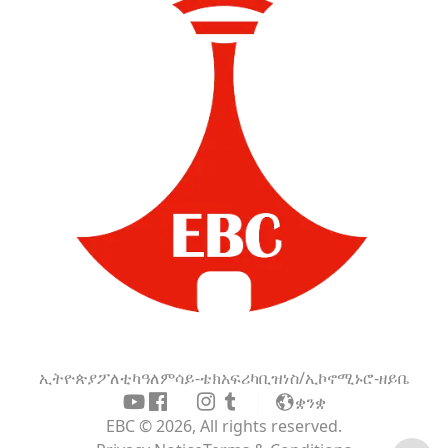
ኢትዮጵያ
ፖለቲካ
ዓለም
ሳይ-ቴክ
አፍሪካ
ቢዝነስ/ኢኮኖሚ
ኑሮ-ዘይቤ
ቋንቋ
EBC © 2026, All rights reserved.