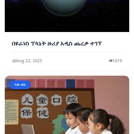
በዩራነስ ፕላኔት ዙሪያ አዲስ ጨረቃ ተገኘ
📅
Aug 22, 2025
👁️
1019
ሳይ-ቴክ