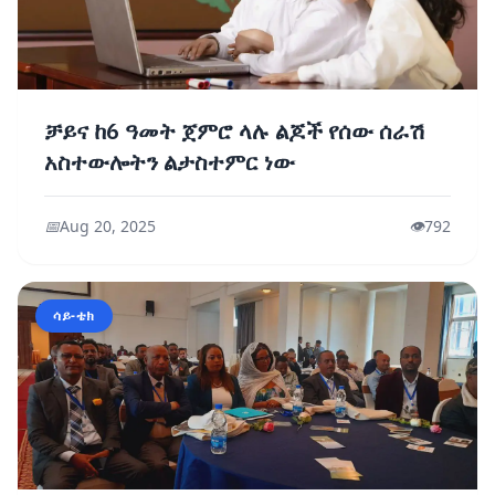
ቻይና ከ6 ዓመት ጀምሮ ላሉ ልጆች የሰው ሰራሽ
አስተውሎትን ልታስተምር ነው
📅
Aug 20, 2025
👁️
792
ሳይ-ቴክ