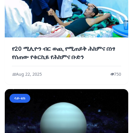
የ20 ሚሊዮን ብር ወጪ የሚጠይቅ ሕክምና በነፃ
የሰጠው የቱርኪዬ የሕክምና ቡድን
📅
Aug 22, 2025
👁️
750
ሳይ-ቴክ