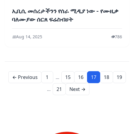
ኢቢሲ መሰረታችንን የሰራ ሚዲያ ነው - የሙዚቃ
ባለሙያው ሰርጸ ፍሬስብሀት
📅
Aug 14, 2025
👁️
786
← Previous
1
...
15
16
17
18
19
...
21
Next →