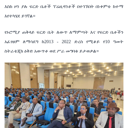
እስከ
ዞን
ያሉ
ፍርድ
ቤቶች
ፕሬዚዳንቶች
በተገኙበት
በነቀምቴ
ከተማ
እየተካሄደ
ይገኛል።
የኦሮሚያ
ጠቅላይ
ፍርድ
ቤት
ለውጥ
ለማምጣት
እና
የፍርድ
ቤቶችን
አፈፃፀም
ለማሳደግ
ከ
2013 - 2022
ድረስ
የሚቆይ
የ
10
ዓመት
ስትራቴጂክ
ዕቅድ
አውጥቶ
ወደ
ሥራ
መግባቱ
ይታወቃል።