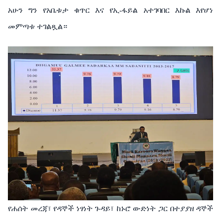
አሁን
ግን
የአቤቱታ
ቁጥር
እና
የኢ
-
ፋይል
አተገባበር
እኩል
እየሆነ
መምጣቱ
ተገልጿል።
የሐሰት
መረጃ፣
የዳኞች
ነፃነት
ጉዳይ፣
ከኑሮ
ውድነት
ጋር
በተያያዘ
ዳኞች