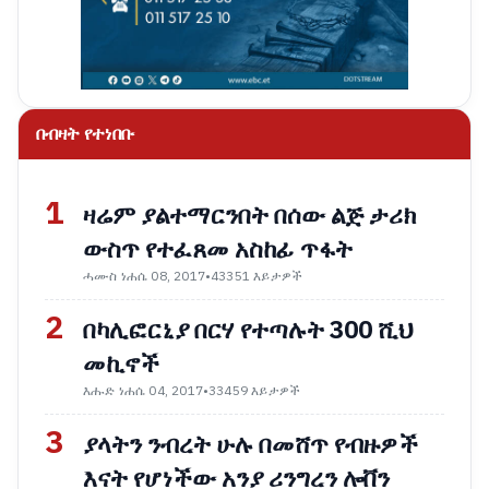
በብዛት የተነበቡ
1
ዛሬም ያልተማርንበት በሰው ልጅ ታሪክ
ውስጥ የተፈጸመ አስከፊ ጥፋት
ሓሙስ ነሐሴ 08, 2017
•
43351 እይታዎች
2
በካሊፎርኒያ በርሃ የተጣሉት 300 ሺህ
መኪኖች
እሑድ ነሐሴ 04, 2017
•
33459 እይታዎች
3
ያላትን ንብረት ሁሉ በመሸጥ የብዙዎች
እናት የሆነችው አንያ ሪንግረን ሎቨን