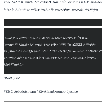
ሥራ
እየለቀቁ
መሆኑ
እና
እነርሱን
ለመተካት
አስቸጋሪ
ሁኔታ
መፈጠሩ
ትኩረት
ሊሰጣቸው
የሚቡ
ጎድለቶች
መሆናቸው
በመድረኩ
ተነሥቷል።
በመጪዎቹ አምስት ዓመታት ውስጥ መልካም አጋጣሚዎችን ሁሉ 
በመጠቀም እነዚህን እና መሰል ጉድለቶችን በማሻሻል በ2022 ለማሳካት 
የተያዘውን ስትራቴጂክ ዕቅድ ከግብ ለማድረስ በትጋት መሠራት እንዳለበትም 
የኦሮሚያ ጠቅላይ ፍርድ ቤት ፕሬዚዳንት አቶ ጋዛሊ አባሲመል አቅጣጫ 
አስቀምጠዋል።
በኦላና
ያዴሳ
#EBC #ebcdotstream #EtvAfaanOromoo #justice