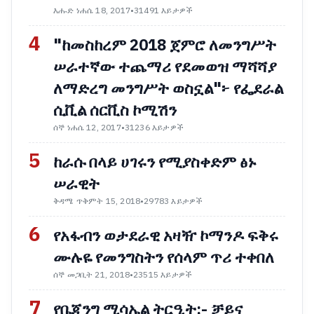
እሑድ ነሐሴ 18, 2017
•
31491 እይታዎች
4
"ከመስከረም 2018 ጀምሮ ለመንግሥት
ሠራተኛው ተጨማሪ የደመወዝ ማሻሻያ
ለማድረግ መንግሥት ወስኗል"፦ የፌደራል
ሲቪል ሰርቪስ ኮሚሽን
ሰኞ ነሐሴ 12, 2017
•
31236 እይታዎች
5
ከራሱ በላይ ሀገሩን የሚያስቀድም ፅኑ
ሠራዊት
ቅዳሜ ጥቅምት 15, 2018
•
29783 እይታዎች
6
የአፋብን ወታደራዊ አዛዥ ኮማንዶ ፍቅሩ
ሙሉዬ የመንግስትን የሰላም ጥሪ ተቀበለ
ሰኞ መጋቢት 21, 2018
•
23515 እይታዎች
7
የቤጂንግ ሚሳኤል ትርዒት:- ቻይና