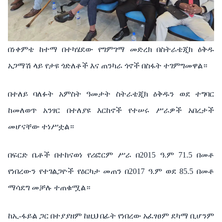
በነቀምቴ
ከተማ
በተካሄደው
የግምገማ
መድረክ
በስትራቴጂክ
ዕቅዱ
አጋማሽ
ላይ
የታዩ
ጎድለቶች
እና
ጠንካራ
ጎኖች
በስፋት
ተገምግመዋል።
በተለይ
ባለፉት
አምስት
ዓመታት
ስትራቴጂክ
ዕቅዱን
ወደ
ተግባር
ከመለወጥ
አንፃር
በተለያዩ
እርከኖች
የተሠሩ
ሥራዎች
አበረታች
መሆናቸው
ተነሥቷል።
በፍርድ
ቤቶች
በተከናወነ
የሪፎርም
ሥራ
በ
2015
ዓ
.
ም
71.5
በመቶ
የነበረውን
የተገልጋዮች
የዕርካታ
መጠን
በ
2017
ዓ
.
ም
ወደ
85.5
በመቶ
ማሳደግ
መቻሉ
ተጠቁሟል።
ከኢ
-
ፋይል
ጋር
በተያያዘም
ከዚህ
በፊት
የነበረው
አፈፃፀም
ደካማ
ቢሆንም