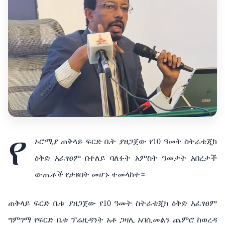
የ
ኦሮሚያ
ጠቅላይ
ፍርድ
ቤት
ያዘጋጀው
የ
10
ዓመት
ስትራቴጂክ
ዕቅድ
አፈፃፀም
በተለይ
ባለፉት
አምስት
ዓመታት
አበረታች
ውጤቶች
የታዩበት
መሆኑ
ተመላከተ።
ጠቅላይ
ፍርድ
ቤቱ
ያዘጋጀው
የ
10
ዓመት
ስትራቴጂክ
ዕቅድ
አፈፃፀም
ግምገማ
የፍርድ
ቤቱ
ፕሬዚዳንት
አቶ
ጋዛሊ
አባሲመልን
ጨምሮ
ከወረዳ