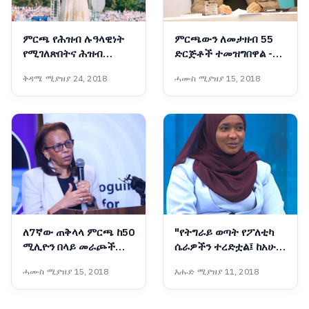
ምርጫ የሕዝብ ሉዓላዊነት
ምርጫውን ለመታዘብ 55
የሚገለጽበትና ሕዝብ
ድርጅቶች ተመዝግበዋል -
በድምፁ መንግሥት
ብሔራዊ ምርጫ ቦርድ
ቅዳሜ ሚያዝያ 24, 2018
ሓሙስ ሚያዝያ 15, 2018
የሚመሠርትበትም ሂደት
ነው፡- ከንቲባ አዳነች አቤቤ
ለ7ኛው ጠቅላላ ምርጫ ከ50
"የትግራይ ወጣት የፖለቲካ
ሚሊዮን በላይ መራጮች
ሴራዎችን ተረድቷል፤ ከአሁን
ተመዝግበዋል - ብሔራዊ
በኋላ የጦርነት መሣሪያ
ሓሙስ ሚያዝያ 15, 2018
እሑድ ሚያዝያ 11, 2018
ምርጫ ቦርድ
አይሆንም"፦ የቀድሞዋ አፈ-
ጉባኤ ኬሪያ ኢብራሂም