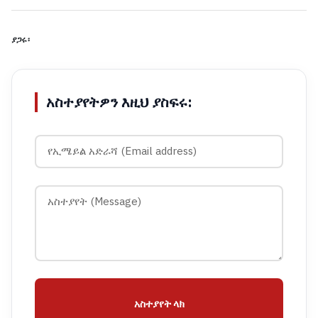
ያጋሩ፡
አስተያየትዎን እዚህ ያስፍሩ:
አስተያየት ላክ