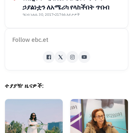
ኃያልነቷን ለአሜሪካ የላከችበት ጥበብ
ዓርብ ነሐሴ 30, 2017
•
21766 እይታዎች
Follow ebc.et
ተያያዥ ዜናዎች: