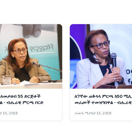
ለመታዘብ 55 ድርጅቶች
ለ7ኛው ጠቅላላ ምርጫ ከ50 ሚሊ
ል - ብሔራዊ ምርጫ ቦርድ
መራጮች ተመዝግበዋል - ብሔራ
ቦርድ
 15, 2018
ሓሙስ ሚያዝያ 15, 2018