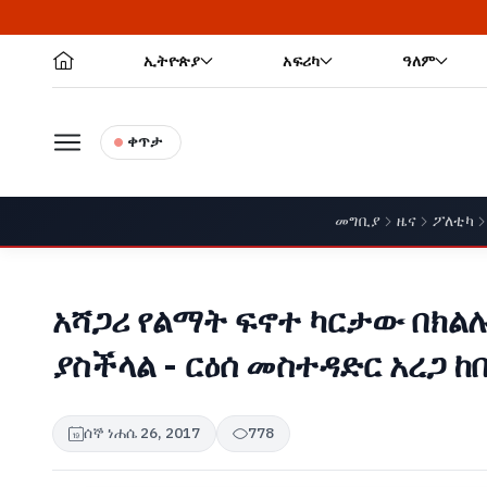
ኢትዮጵያ
አፍሪካ
ዓለም
ቀጥታ
መግቢያ
ዜና
ፖለቲካ
አሻጋሪ የልማት ፍኖተ ካርታው በክል
ያስችላል - ርዕሰ መስተዳድር አረጋ ከ
ሰኞ ነሐሴ 26, 2017
778