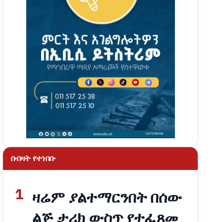
በብዛት የተነበቡ
1
ዛሬም ያልተማርንበት በሰው
ልጅ ታሪክ ውስጥ የተፈጸመ