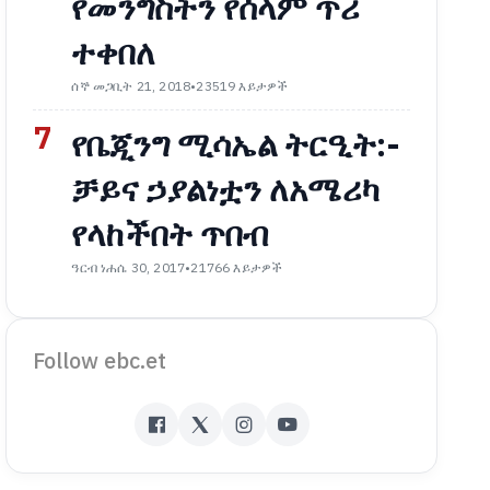
የመንግስትን የሰላም ጥሪ
ተቀበለ
ሰኞ መጋቢት 21, 2018
•
23519 እይታዎች
7
የቤጂንግ ሚሳኤል ትርዒት:-
ቻይና ኃያልነቷን ለአሜሪካ
የላከችበት ጥበብ
ዓርብ ነሐሴ 30, 2017
•
21766 እይታዎች
Follow ebc.et