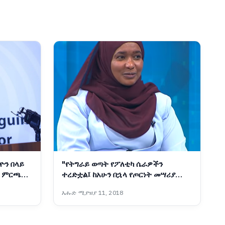
ዮን በላይ
"የትግራይ ወጣት የፖለቲካ ሴራዎችን
ዊ ምርጫ
ተረድቷል፤ ከአሁን በኋላ የጦርነት መሣሪያ
አይሆንም"፦ የቀድሞዋ አፈ-ጉባኤ ኬሪያ
እሑድ ሚያዝያ 11, 2018
ኢብራሂም