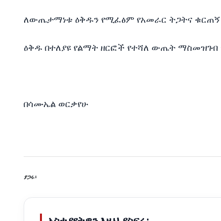
ለውጤታማነቱ ዕቅዱን የሚፈፅም የአመራር ትጋትና ቁርጠኝነ
ዕቅዱ በተለያዩ የልማት ዘርፎች የተሻለ ውጤት ማስመዝገብ
በሳሙኤል ወርቃየሁ
ያጋሩ፡
አስተያየትዎን እዚህ ያስፍሩ: