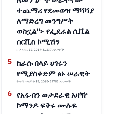
ለመንግሥት ሠራተኛው
ተጨማሪ የደመወዝ ማሻሻያ
ለማድረግ መንግሥት
ወስኗል"፦ የፌደራል ሲቪል
ሰርቪስ ኮሚሽን
ሰኞ ነሐሴ 12, 2017
•
31237 እይታዎች
5
ከራሱ በላይ ሀገሩን
የሚያስቀድም ፅኑ ሠራዊት
ቅዳሜ ጥቅምት 15, 2018
•
29785 እይታዎች
6
የአፋብን ወታደራዊ አዛዥ
ኮማንዶ ፍቅሩ ሙሉዬ