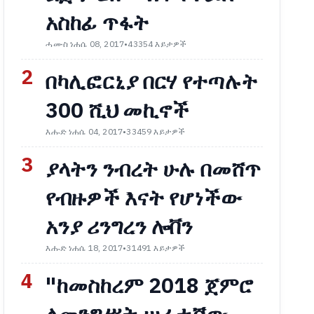
አስከፊ ጥፋት
ሓሙስ ነሐሴ 08, 2017
•
43354 እይታዎች
2
በካሊፎርኒያ በርሃ የተጣሉት
300 ሺህ መኪኖች
እሑድ ነሐሴ 04, 2017
•
33459 እይታዎች
3
ያላትን ንብረት ሁሉ በመሸጥ
የብዙዎች እናት የሆነችው
አንያ ሪንግረን ሎቨን
እሑድ ነሐሴ 18, 2017
•
31491 እይታዎች
4
"ከመስከረም 2018 ጀምሮ