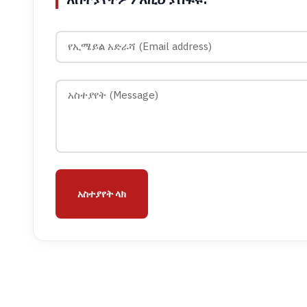
አስተያየት ላክ