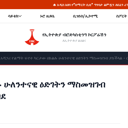
🔥 አዲስ አበባ የ"ስማርት ሲቲ" ግንባታ ልምዷን ለቤኒን ሪፐብሊክ አካፈለች
ሳይቴክ
ኑሮ ዜይቤ
ቢዝነስ/ኢኮኖሚ
ስፖርት
የኢትዮጵያ ብሮድካስቲንግ ኮርፖሬሽን
ለኢትዮጵያ ልዕልና
አሻጋሪ የልማት ፍኖተ ካርታው በክልሉ ሁለንተናዊ ዕድገትን ማስመዝገብ ያስችላል - ር
ሉ ሁለንተናዊ ዕድገትን ማስመዝገብ
በደ