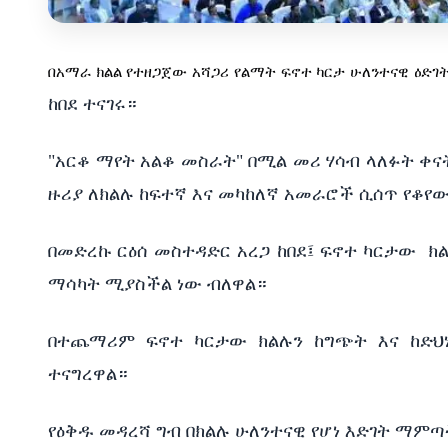
በአማራ
ክልል
የተዘጋጀው
አሻጋሪ
የልማት
ፍኖተ
ካርታ
ሁለንተናዊ
ዕድገ
ከበደ ተናገሩ።
"አርቆ ማየት አልቆ መስራት" በሚል መሪ ሃሳብ ላለፉት ቀናት
ዙሪያ ለክልሉ ከፍተኛ እና መካከለኛ አመራሮች ሲሰጥ የቆየ
በመድረኩ ርዕሰ መስተዳድር አረጋ ከበደ፤ ፍኖተ ካርታው
ክ
ማሳካት ሚያስችል ነው ብለዋል።
በተጨማሪም ፍኖተ ካርታው ክልሉን ከግጭት እና ከድህ
ተናግረዋል።
የዕቅዱ መዳረሻ ግብ በክልሉ ሁለንተናዊ የሆነ እድገት ማም