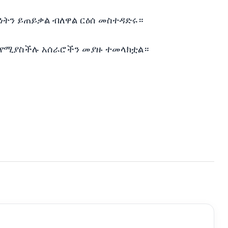
ትን ይጠይቃል ብለዋል ርዕሰ መስተዳድሩ።
 የሚያስችሉ አሰራሮችን መያዙ ተመላክቷል።