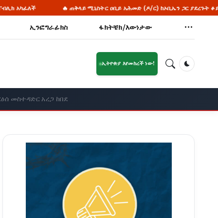
🔥 ጠቅላይ ሚኒስትር ዐቢይ አሕመድ (ዶ/ር) ከኦቢኤን ጋር ያደረጉት ቆይታ - ክፍል 1
ኢንፎግራፊክስ
ፋክትቼክ/እውነታው
ኢትዮጵያ እየመከረች ነው!
Dark Mod
ዕሰ መስተዳድር አረጋ ከበደ