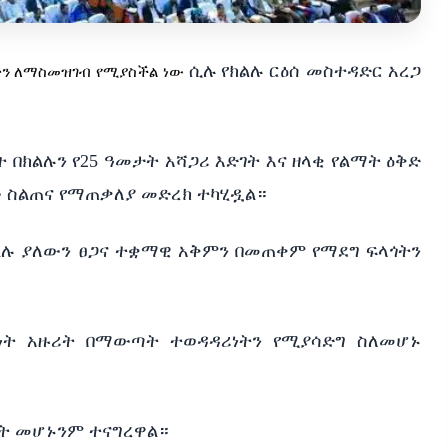
ሲሉ የክልሉ
ርዕሰ መስተዳድር አረጋ
ትን
ለማስመዝገብ የሚያስችል
ነው
 በክልሉን የ25 ዓመታት አሻጋሪ እድገት እና ዘላቂ የልማት ዕቅድ
ው ስልጠና የማጠቃለያ መድረክ ተካሂዷል።
ልሉ ያለውን ፀጋና ተቋማዊ አቅምን በመጠቀም የማደግ ፍላጎትን
ነት አዙሪት በማውጣት ተወዳዳሪነትን የሚያሳድግ ስለመሆኑ
ጣት መሆኑንም ተናግረዋል።