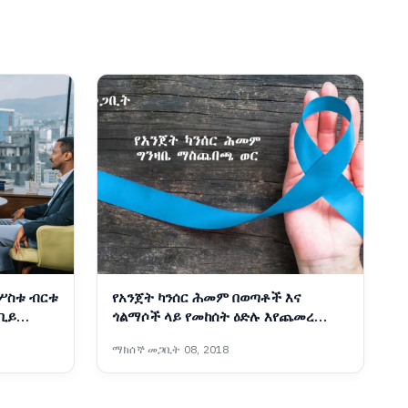
የሦስቱ ብርቱ
የአንጀት ካንሰር ሕመም በወጣቶች እና
ቢይ
ጎልማሶች ላይ የመከሰት ዕድሉ እየጨመረ
መምጣቱ ተገለጸ
ማክሰኞ መጋቢት 08, 2018