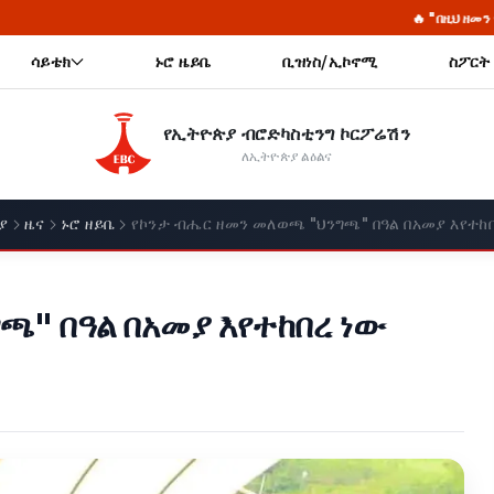
🔥 "በዚህ ዘመን የትጥቅ ትግል አድርገህ 
ሳይቴክ
ኑሮ ዜይቤ
ቢዝነስ/ኢኮኖሚ
ስፖርት
የኢትዮጵያ ብሮድካስቲንግ ኮርፖሬሽን
ለኢትዮጵያ ልዕልና
ያ
ዜና
ኑሮ ዘይቤ
የኮንታ ብሔር ዘመን መለወጫ "ህንግጫ" በዓል በአመያ እየተከ
ጫ" በዓል በአመያ እየተከበረ ነው