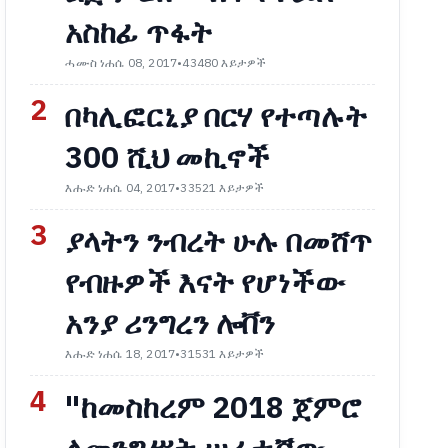
አስከፊ ጥፋት
ሓሙስ ነሐሴ 08, 2017
•
43480 እይታዎች
2
በካሊፎርኒያ በርሃ የተጣሉት
300 ሺህ መኪኖች
እሑድ ነሐሴ 04, 2017
•
33521 እይታዎች
3
ያላትን ንብረት ሁሉ በመሸጥ
የብዙዎች እናት የሆነችው
አንያ ሪንግረን ሎቨን
እሑድ ነሐሴ 18, 2017
•
31531 እይታዎች
4
"ከመስከረም 2018 ጀምሮ