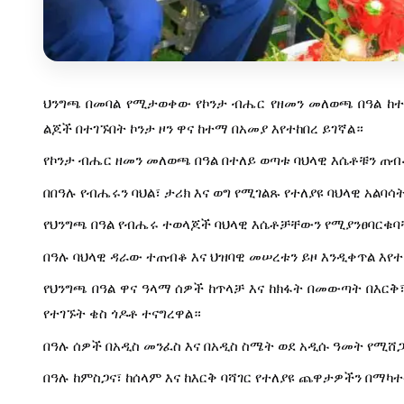
ህንግጫ በመባል የሚታወቀው የኮንታ ብሔር የዘመን መለወጫ በዓል ከተ
ልጆች በተገኙበት ኮንታ ዞን ዋና ከተማ በአመያ እየተከበረ ይገኛል።
የኮንታ ብሔር ዘመን መለወጫ በዓል በተለይ ወጣቱ ባህላዊ እሴቶቹን ጠብቆ
በበዓሉ የብሔሩን ባህል፣ ታሪክ እና ወግ የሚገልጹ የተለያዩ ባህላዊ አል
የህንግጫ በዓል የብሔሩ ተወላጆች ባህላዊ እሴቶቻቸውን የሚያንፀባርቁባ
በዓሉ ባህላዊ ዳራው ተጠብቆ እና ህዝባዊ መሠረቱን ይዞ እንዲቀጥል እየ
የህንግጫ በዓል ዋና ዓላማ ሰዎች ከጥላቻ እና ከክፋት በመውጣት በእርቅ
የተገኙት ቄስ ጎዶቶ ተናግረዋል።
በዓሉ ሰዎች በአዲስ መንፈስ እና በአዲስ ስሜት ወደ አዲሱ ዓመት የሚሸጋ
በዓሉ ከምስጋና፣ ከሰላም እና ከእርቅ ባሻገር የተለያዩ ጨዋታዎችን በማካተ