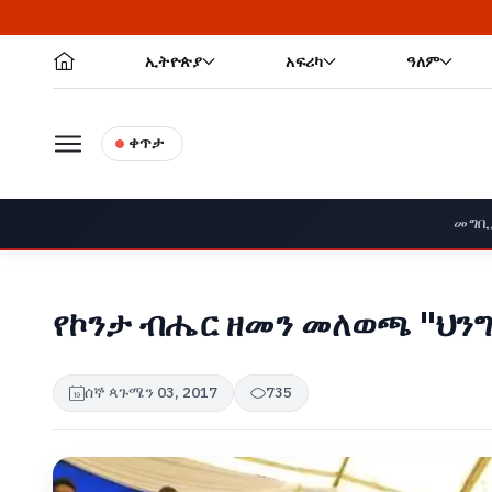
ኢትዮጵያ
አፍሪካ
ዓለም
ቀጥታ
መግቢ
የኮንታ ብሔር ዘመን መለወጫ "ህንግ
ሰኞ ጳጉሜን 03, 2017
735