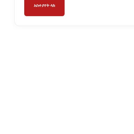
አስተያየት ላክ