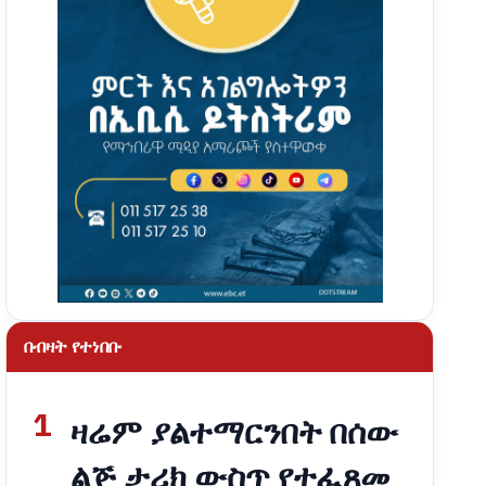
በብዛት የተነበቡ
1
ዛሬም ያልተማርንበት በሰው
ልጅ ታሪክ ውስጥ የተፈጸመ