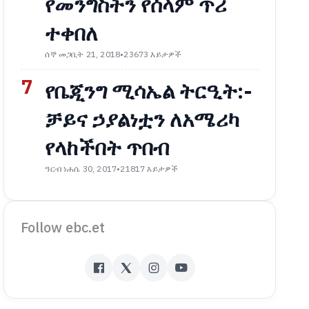
የመንግስትን የሰላም ጥሪ
ተቀበለ
ሰኞ መጋቢት 21, 2018
•
23673 እይታዎች
7
የቤጂንግ ሚሳኤል ትርዒት:-
ቻይና ኃያልነቷን ለአሜሪካ
የላከችበት ጥበብ
ዓርብ ነሐሴ 30, 2017
•
21817 እይታዎች
Follow ebc.et