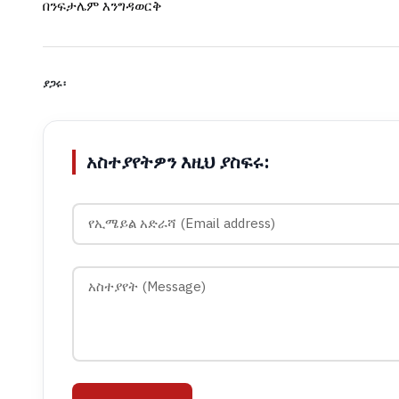
በንፍታሌም እንግዳወርቅ
ያጋሩ፡
አስተያየትዎን እዚህ ያስፍሩ: