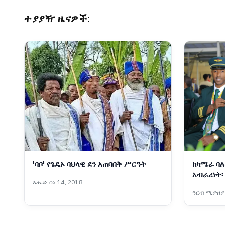
ተያያዥ ዜናዎች:
'ባቦ' የጌዴኦ ባህላዊ ደን አጠባበቅ ሥርዓት
ከካሜራ ባለ
አብራሪነት፡
እሑድ ሰኔ 14, 2018
ዓርብ ሚያዝያ 