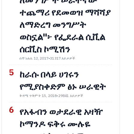
ለመንግሥት ሠራተኛው
ተጨማሪ የደመወዝ ማሻሻያ
ለማድረግ መንግሥት
ወስኗል"፦ የፌደራል ሲቪል
ሰርቪስ ኮሚሽን
ሰኞ ነሐሴ 12, 2017
•
31317 እይታዎች
5
ከራሱ በላይ ሀገሩን
የሚያስቀድም ፅኑ ሠራዊት
ቅዳሜ ጥቅምት 15, 2018
•
29841 እይታዎች
6
የአፋብን ወታደራዊ አዛዥ
ኮማንዶ ፍቅሩ ሙሉዬ