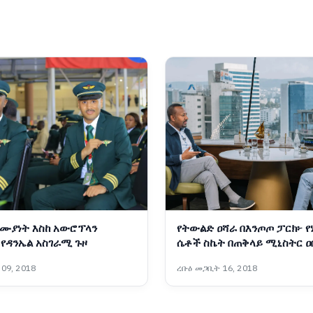
ሙያነት እስከ አውሮፕላን
የትውልድ ዐሻራ በእንጦጦ ፓርክ፦ 
 የዳንኤል አስገራሚ ጉዞ
ሴቶች ስኬት በጠቅላይ ሚኒስትር ዐ
አሕመድ (ዶ/ር) ዕይታ
09, 2018
ረቡዕ መጋቢት 16, 2018