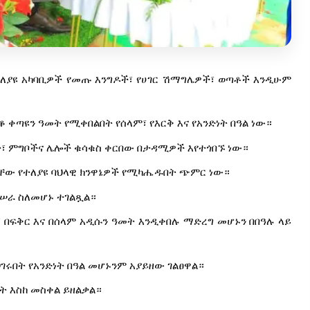
ለያዩ አካባቢዎች የመጡ እንግዶች፣ የሀገር ሽማግሌዎች፣ ወጣቶች እንዲሁም
 ቀጣዩን ዓመት የሚቀበልበት የሰላም፣ የእርቅ እና የአንድነት በዓል ነው።
ባሳት፣ ምግቦችና ሌሎች ቁሳቁስ ቀርበው በታዳሚዎች እየተጎበኙ ነው።
ቸው የተለያዩ ባህላዊ ክንዋኔዎች የሚካሔዱበት ጭምር ነው።
ተሠራ ስለመሆኑ ተገልጿል።
፣ በፍቅር እና በሰላም አዲሱን ዓመት እንዲቀበሉ ማድረግ መሆኑን በበዓሉ ላይ
ገሩበት የአንድነት በዓል መሆኑንም አያይዘው ገልፀዋል።
ት እስከ መስቀል ይዘልቃል።