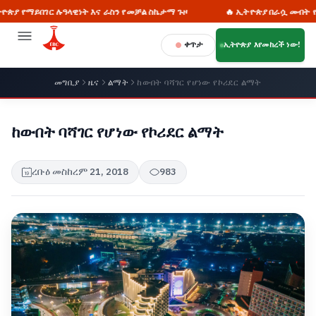
የማይበገር ሉዓላዊነት እና ራስን የመቻል ስኬታማ ጉዞ
🔥 ኢትዮጵያ በራሷ መብት የፈቃድ 
ቀጥታ
ኢትዮጵያ እየመከረች ነው!
መግቢያ
ዜና
ልማት
ከውበት ባሻገር የሆነው የኮሪደር ልማት
ከውበት ባሻገር የሆነው የኮሪደር ልማት
ረቡዕ መስከረም 21, 2018
983