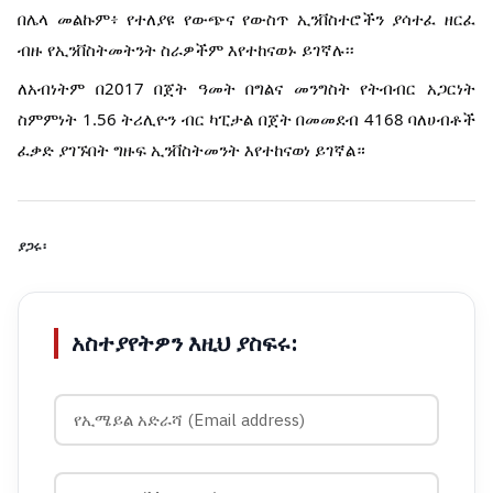
በሌላ መልኩም፥ የተለያዩ የውጭና የውስጥ ኢንቨስተሮችን ያሳተፈ ዘርፈ
ብዙ የኢንቨስትመትንት ስራዎችም እየተከናወኑ ይገኛሉ፡፡
ለአብነትም በ2017 በጀት ዓመት በግልና መንግስት የትብብር አጋርነት
ስምምነት 1.56 ትሪሊዮን ብር ካፒታል በጀት በመመደብ 4168 ባለሀብቶች
ፈቃድ ያገኙበት ግዙፍ ኢንቨስትመንት እየተከናወነ ይገኛል።
ያጋሩ፡
አስተያየትዎን እዚህ ያስፍሩ: