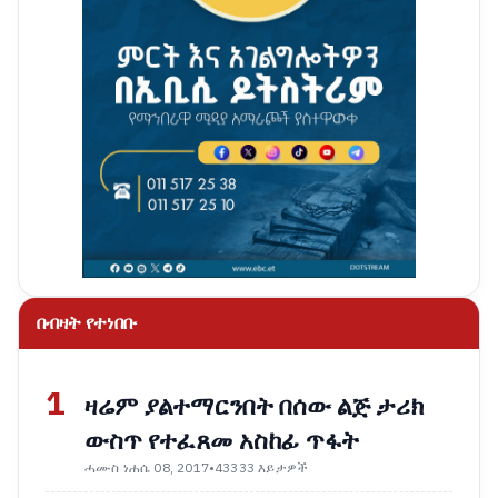
በብዛት የተነበቡ
1
ዛሬም ያልተማርንበት በሰው ልጅ ታሪክ
ውስጥ የተፈጸመ አስከፊ ጥፋት
ሓሙስ ነሐሴ 08, 2017
•
43333 እይታዎች