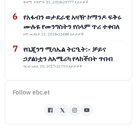
ቅዳሜ ጥቅምት 15, 2018
•
29777 እይታዎች
6
የአፋብን ወታደራዊ አዛዥ ኮማንዶ ፍቅሩ
ሙሉዬ የመንግስትን የሰላም ጥሪ ተቀበለ
ሰኞ መጋቢት 21, 2018
•
23488 እይታዎች
7
የቤጂንግ ሚሳኤል ትርዒት:- ቻይና
ኃያልነቷን ለአሜሪካ የላከችበት ጥበብ
ዓርብ ነሐሴ 30, 2017
•
21759 እይታዎች
Follow ebc.et