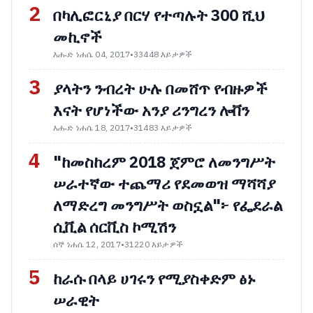
2
በካሊፎርኒያ በርሃ የተጣሉት 300 ሺህ
መኪኖች
እሑድ ነሐሴ 04, 2017
•
33448 እይታዎች
3
ያላትን ንብረት ሁሉ በመሸጥ የብዙዎች
እናት የሆነችው አንያ ሪንግረን ሎቨን
እሑድ ነሐሴ 18, 2017
•
31483 እይታዎች
4
"ከመስከረም 2018 ጀምሮ ለመንግሥት
ሠራተኛው ተጨማሪ የደመወዝ ማሻሻያ
ለማድረግ መንግሥት ወስኗል"፦ የፌደራል
ሲቪል ሰርቪስ ኮሚሽን
ሰኞ ነሐሴ 12, 2017
•
31220 እይታዎች
5
ከራሱ በላይ ሀገሩን የሚያስቀድም ፅኑ
ሠራዊት