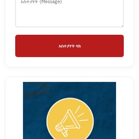
አስተያየት ላክ