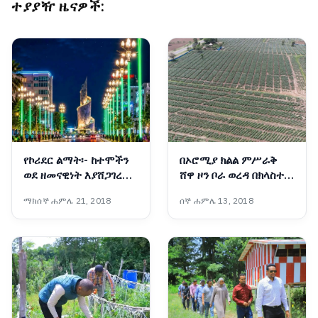
ተያያዥ ዜናዎች:
የኮሪደር ልማት፡- ከተሞችን
በኦሮሚያ ክልል ምሥራቅ
ወደ ዘመናዊነት እያሸጋገረ
ሸዋ ዞን ቦራ ወረዳ በክላስተር
የሚገኘው አዲስ ምዕራፍ
የለማ ፓፓያ እና ቲማትም
ማክሰኞ ሐምሌ 21, 2018
ሰኞ ሐምሌ 13, 2018
(በምሥል) 📷የኦሮሚያ ክልል
ኮሙኒኬሽን ቢሮ