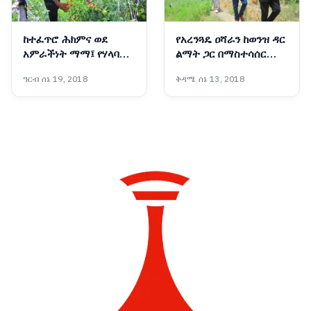
ከተፈጥሮ ሕክምና ወደ
የአረንጓዴ ዐሻራን ከወንዝ ዳር
አምራችነት ማማ፤ የሃላባዋ
ልማት ጋር በማስተሳሰር
ሲንቢጣ የአምራችነት
ለትውልድ የሚተርፍ ሥራ
ዓርብ ሰኔ 19, 2018
ቅዳሜ ሰኔ 13, 2018
ተምሳሌት
እየተከናወነ ነው፡- ርዕሰ
መስተዳድር ኦርዲን በድሪ