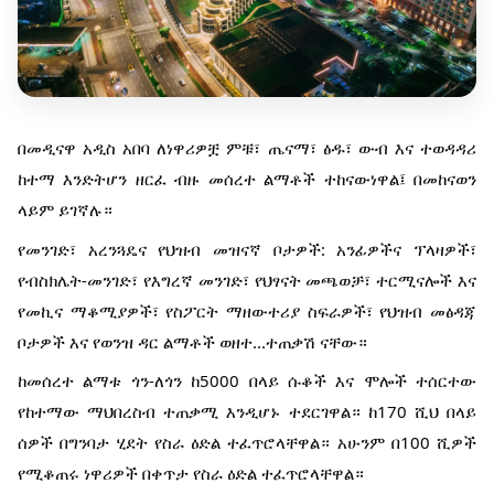
በመዲናዋ አዲስ አበባ ለነዋሪዎቿ ምቹ፣ ጤናማ፣ ፅዱ፣ ውብ እና ተወዳዳሪ
ከተማ እንድትሆን ዘርፈ ብዙ መሰረተ ልማቶች ተከናውነዋል፤ በመከናወን
ላይም ይገኛሉ።
የመንገድ፣ አረንጓዴና የህዝብ መዝናኛ ቦታዎች: አንፊዎችና ፕላዛዎች፣
የብስክሌት-መንገድ፣ የእግረኛ መንገድ፣ የህፃናት መጫወቻ፣ ተርሚናሎች እና
የመኪና ማቆሚያዎች፣ የስፖርት ማዘውተሪያ ስፍራዎች፣ የህዝብ መፅዳጃ
ቦታዎች እና የወንዝ ዳር ልማቶች ወዘተ...ተጠቃሽ ናቸው።
ከመሰረተ ልማቱ ጎን-ለጎን ከ5000 በላይ ሱቆች እና ሞሎች ተሰርተው
የከተማው ማህበረስብ ተጠቃሚ እንዲሆኑ ተደርገዋል። ከ170 ሺህ በላይ
ሰዎች በግንባታ ሂደት የስራ ዕድል ተፈጥሮላቸዋል። አሁንም በ100 ሺዎች
የሚቆጠሩ ነዋሪዎች በቀጥታ የስራ ዕድል ተፈጥሮላቸዋል።