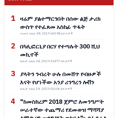
1
ዛሬም ያልተማርንበት በሰው ልጅ ታሪክ
ውስጥ የተፈጸመ አስከፊ ጥፋት
ሓሙስ ነሐሴ 08, 2017
•
43398 እይታዎች
2
በካሊፎርኒያ በርሃ የተጣሉት 300 ሺህ
መኪኖች
እሑድ ነሐሴ 04, 2017
•
33477 እይታዎች
3
ያላትን ንብረት ሁሉ በመሸጥ የብዙዎች
እናት የሆነችው አንያ ሪንግረን ሎቨን
እሑድ ነሐሴ 18, 2017
•
31506 እይታዎች
4
"ከመስከረም 2018 ጀምሮ ለመንግሥት
ሠራተኛው ተጨማሪ የደመወዝ ማሻሻያ