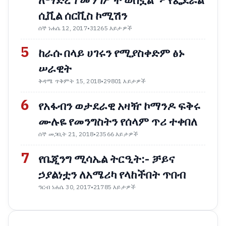
ለማድረግ መንግሥት ወስኗል"፦ የፌደራል
ሲቪል ሰርቪስ ኮሚሽን
ሰኞ ነሐሴ 12, 2017
•
31265 እይታዎች
5
ከራሱ በላይ ሀገሩን የሚያስቀድም ፅኑ
ሠራዊት
ቅዳሜ ጥቅምት 15, 2018
•
29801 እይታዎች
6
የአፋብን ወታደራዊ አዛዥ ኮማንዶ ፍቅሩ
ሙሉዬ የመንግስትን የሰላም ጥሪ ተቀበለ
ሰኞ መጋቢት 21, 2018
•
23566 እይታዎች
7
የቤጂንግ ሚሳኤል ትርዒት:- ቻይና
ኃያልነቷን ለአሜሪካ የላከችበት ጥበብ
ዓርብ ነሐሴ 30, 2017
•
21785 እይታዎች