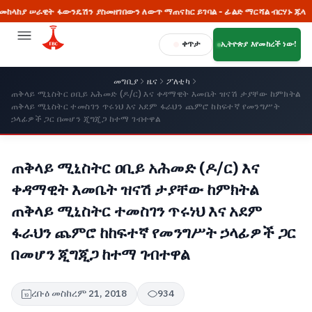
ሠራዊት ፋውንዴሽን ያስመዘገበውን ለውጥ ማጠናከር ይገባል - ፊልድ ማርሻል ብርሃኑ ጁላ

ቀጥታ
ኢትዮጵያ እየመከረች ነው!
መግቢያ
ዜና
ፖለቲካ
ጠቅላይ ሚኒስትር ዐቢይ አሕመድ (ዶ/ር) እና ቀዳማዊት እመቤት ዝናሽ ታያቸው ከምክትል
ጠቅላይ ሚኒስትር ተመስገን ጥሩነህ እና አደም ፋራህን ጨምሮ ከከፍተኛ የመንግሥት
ኃላፊዎች ጋር በመሆን ጂግጂጋ ከተማ ገብተዋል
ጠቅላይ ሚኒስትር ዐቢይ አሕመድ (ዶ/ር) እና
ቀዳማዊት እመቤት ዝናሽ ታያቸው ከምክትል
ጠቅላይ ሚኒስትር ተመስገን ጥሩነህ እና አደም
ፋራህን ጨምሮ ከከፍተኛ የመንግሥት ኃላፊዎች ጋር
በመሆን ጂግጂጋ ከተማ ገብተዋል
ረቡዕ መስከረም 21, 2018
934