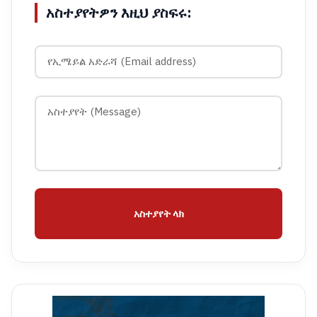
አስተያየትዎን እዚህ ያስፍሩ:
አስተያየት ላክ