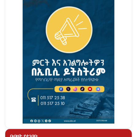
በብዛት የተነበቡ