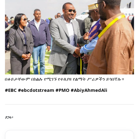
በቆይታቸውም በክልሉ የሚገኙ የተለያዩ የልማት ሥራዎችን ይጎበኛሉ።
#EBC
#ebcdotstream
#PMO
#AbiyAhmedAli
ያጋሩ፡