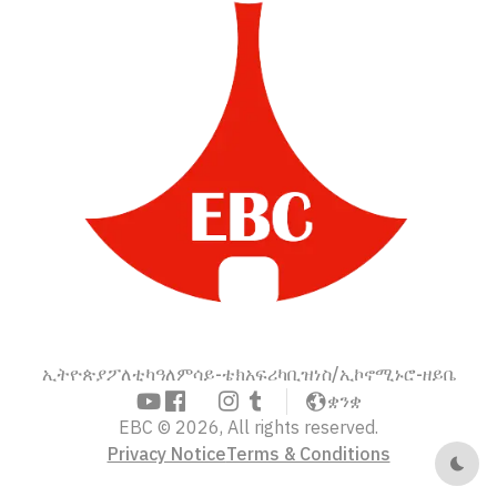
ኢትዮጵያ
ፖለቲካ
ዓለም
ሳይ-ቴክ
አፍሪካ
ቢዝነስ/ኢኮኖሚ
ኑሮ-ዘይቤ
ቋንቋ
EBC © 2026, All rights reserved.
Privacy Notice
Terms & Conditions
Dark