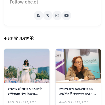
Follow ebc.et
ተያያዥ ዜናዎች:
ምርጫ የሕዝብ ሉዓላዊነት
ምርጫውን ለመታዘብ 55
የሚገለጽበትና ሕዝብ
ድርጅቶች ተመዝግበዋል -
በድምፁ መንግሥት
ብሔራዊ ምርጫ ቦርድ
ቅዳሜ ሚያዝያ 24, 2018
ሓሙስ ሚያዝያ 15, 2018
የሚመሠርትበትም ሂደት