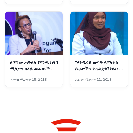
ነው፡- ከንቲባ አዳነች አቤቤ
ለ7ኛው ጠቅላላ ምርጫ ከ50
"የትግራይ ወጣት የፖለቲካ
ሚሊዮን በላይ መራጮች
ሴራዎችን ተረድቷል፤ ከአሁን
ተመዝግበዋል - ብሔራዊ
በኋላ የጦርነት መሣሪያ
ሓሙስ ሚያዝያ 15, 2018
እሑድ ሚያዝያ 11, 2018
ምርጫ ቦርድ
አይሆንም"፦ የቀድሞዋ አፈ-
ጉባኤ ኬሪያ ኢብራሂም