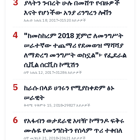
3
ያላትን ንብረት ሁሉ በመሸጥ የብዙዎች
እናት የሆነችው አንያ ሪንግረን ሎቨን
እሑድ ነሐሴ 18, 2017
•
31520 እይታዎች
4
"ከመስከረም 2018 ጀምሮ ለመንግሥት
ሠራተኛው ተጨማሪ የደመወዝ ማሻሻያ
ለማድረግ መንግሥት ወስኗል"፦ የፌደራል
ሲቪል ሰርቪስ ኮሚሽን
ሰኞ ነሐሴ 12, 2017
•
31286 እይታዎች
5
ከራሱ በላይ ሀገሩን የሚያስቀድም ፅኑ
ሠራዊት
ቅዳሜ ጥቅምት 15, 2018
•
29827 እይታዎች
6
የአፋብን ወታደራዊ አዛዥ ኮማንዶ ፍቅሩ
ሙሉዬ የመንግስትን የሰላም ጥሪ ተቀበለ
ሰኞ መጋቢት 21, 2018
•
23621 እይታዎች