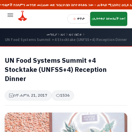
ላምን መንገድ መርጠው ወደ ኅብረተሰቡ እየተቀላቀሉ ነው - ጠቅላይ ሚኒስትር ዐቢይ አሕመድ (ዶ/
ቀጥታ
ኢትዮጵያ እየመከረች ነው!
መግቢያ
ዜና
ዜና በፎቶ
UN Food Systems Summit +4 Stocktake (UNFSS+4) Reception Dinner
UN Food Systems Summit +4
Stocktake (UNFSS+4) Reception
Dinner
ሰኞ ሐምሌ 21, 2017
1536