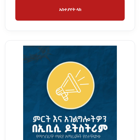
አስተያየት ላክ