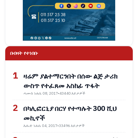
በብዛት የተነበቡ
1
ዛሬም ያልተማርንበት በሰው ልጅ ታሪክ
ውስጥ የተፈጸመ አስከፊ ጥፋት
ሓሙስ ነሐሴ 08, 2017
•
43440 እይታዎች
2
በካሊፎርኒያ በርሃ የተጣሉት 300 ሺህ
መኪኖች
እሑድ ነሐሴ 04, 2017
•
33496 እይታዎች