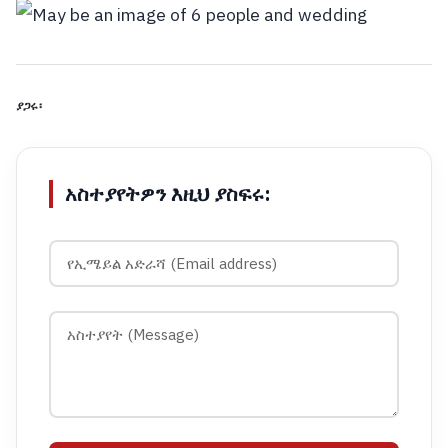
ያጋሩ፡
አስተያየትዎን እዚህ ያስፍሩ: