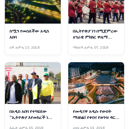
ስሟን የመሰለችው አዲስ
በኢትዮጵያ ነገ በሚጀምረው
አበባ
ሀገራዊ ምክክር ዋዜማ
በአዲስ አበባ ከተማ በተለያዩ
ሰኞ ሐምሌ 13, 2018
ማክሰኞ ሐምሌ 07, 2018
አካባቢዎች እየተከናወነ
የሚገኘው የመከላከያ ማርሽ
ባንድ ትርዒት (በምስል)
በቶማስ ኃይሉ
በአዲስ አበባ የተካሄደው
የመዲናዋ አዲሱ የውበት
“ኢትዮጵያ እየመከረች ነው”
ማዕከል፤ የቀበና የወንዝ ዳርቻ
የጎዳና ላይ ሩጫ (በምስል)
ልማት
እሑድ ሐምሌ 05, 2018
ረቡዕ ሐምሌ 01, 2018