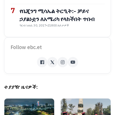
7
የቤጂንግ ሚሳኤል ትርዒት:- ቻይና
ኃያልነቷን ለአሜሪካ የላከችበት ጥበብ
ዓርብ ነሐሴ 30, 2017
•
21800 እይታዎች
Follow ebc.et
ተያያዥ ዜናዎች: