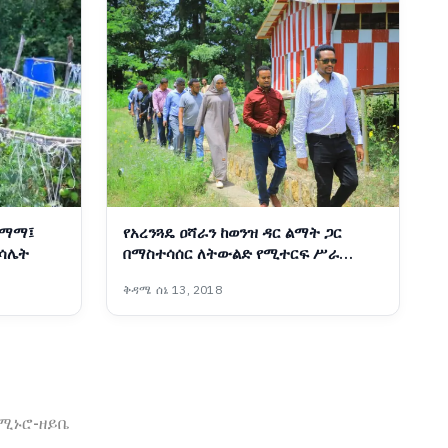
 ማማ፤
የአረንጓዴ ዐሻራን ከወንዝ ዳር ልማት ጋር
ምሳሌት
በማስተሳሰር ለትውልድ የሚተርፍ ሥራ
እየተከናወነ ነው፡- ርዕሰ መስተዳድር ኦርዲን
ቅዳሜ ሰኔ 13, 2018
በድሪ
ኖሚ
ኑሮ-ዘይቤ