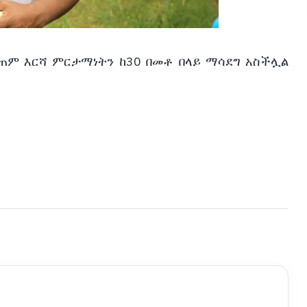
ገጠም እርሻ ምርታማነትን ከ30 በመቶ በላይ ማሳደግ አስችሏል