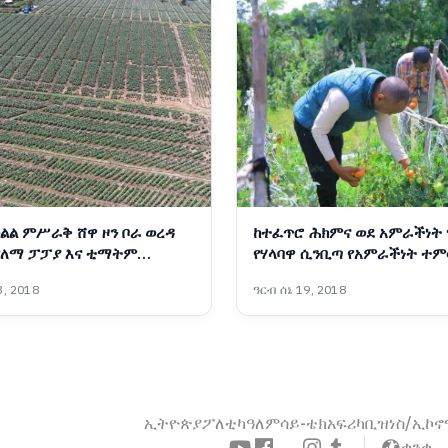
ልል ምሥራቅ ሸዋ ዞን ቦራ ወረዳ
ከተፈጥሮ ሕክምና ወደ አምራችነት
የለማ ፓፓያ እና ቲማትም
የሃላባዋ ሲንቢጣ የአምራችነት ተ
(በምሥል) 📷የኦሮሚያ ክልል ኮሙኒኬሽን ቢሮ
, 2018
ዓርብ ሰኔ 19, 2018
ኢትዮጵያ
ፖለቲካ
ዓለም
ሳይ-ቴክ
አፍሪካ
ቢዝነስ/ኢኮ
ቋንቋ