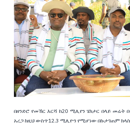
በዘንድሮ የመኸር እርሻ ከ20 ሚሊየን ሄክታር በላይ መሬት 
አረጋ ከዚህ ውስጥ12.3 ሚሊዮን የሚሆነው በኩታገጠም ክላስ