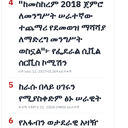
4
"ከመስከረም 2018 ጀምሮ
ለመንግሥት ሠራተኛው
ተጨማሪ የደመወዝ ማሻሻያ
ለማድረግ መንግሥት
ወስኗል"፦ የፌደራል ሲቪል
ሰርቪስ ኮሚሽን
ሰኞ ነሐሴ 12, 2017
•
31269 እይታዎች
5
ከራሱ በላይ ሀገሩን
የሚያስቀድም ፅኑ ሠራዊት
ቅዳሜ ጥቅምት 15, 2018
•
29804 እይታዎች
6
የአፋብን ወታደራዊ አዛዥ