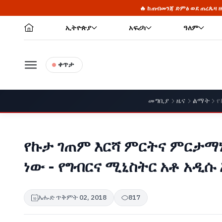
🔥 ከጠብመንጃ ድምፅ ወደ ጠረጴዛ ዙሪያ ሙግት፦ የሚጎረብጡ ሀሳቦች አደባባ
ኢትዮጵያ
አፍሪካ
ዓለም
ቀጥታ
መግቢያ
ዜና
ልማት
የ
የኩታ ገጠም እርሻ ምርትና ምርታማ
ነው - የግብርና ሚኒስትር አቶ አዲሱ 
እሑድ ጥቅምት 02, 2018
817