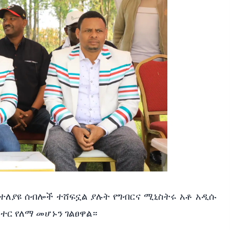
በተለያዩ ሰብሎች ተሸፍኗል ያሉት የግብርና ሚኒስትሩ አቶ አዲሱ
ተር የለማ መሆኑን ገልፀዋል።