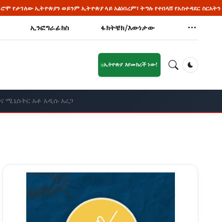
ያ ላይ አልነበረም፣ ትግሉ የተበላሸ የአስተዳደር ስርአትን መታገል ነበር።" ጠቅላይ ሚኒስትር ዐቢይ አ
ኢንፎግራፊክስ
ፋክትቼክ/እውነታው
ኢትዮጵያ እየመከረች ነው!
Dark Mod
ና ሚኒስትር አቶ አዲሱ አረጋ