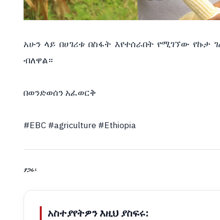
አሁን ላይ በሀገሪቱ በስፋት እየተሰራበት የሚገኘው የኩታ 
ብለዋል።
በወንድወሰን አፈወርቅ
#EBC
#agriculture
#Ethiopia
ያጋሩ፡
አስተያየትዎን እዚህ ያስፍሩ: