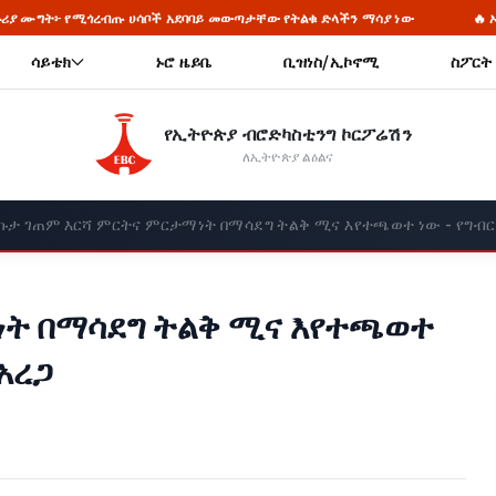
ይ መውጣታቸው የትልቁ ድላችን ማሳያ ነው
🔥 ኦሮሞ የታገለው ኢትዮጵያን ወይንም ኢትዮጵ
ሳይቴክ
ኑሮ ዜይቤ
ቢዝነስ/ኢኮኖሚ
ስፖርት
የኢትዮጵያ ብሮድካስቲንግ ኮርፖሬሽን
ለኢትዮጵያ ልዕልና
ኩታ ገጠም እርሻ ምርትና ምርታማነት በማሳደግ ትልቅ ሚና እየተጫወተ ነው - የግብር
ነት በማሳደግ ትልቅ ሚና እየተጫወተ
አረጋ