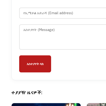
አስተያየት ላክ
ተያያዥ ዜናዎች: