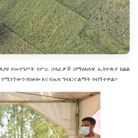
ለያዩ የመንግሥት የሥራ ኃላፊዎች በማዕከላዊ ኢትዮጵያ ክልል
ለማ የሚገኘውን የበቆሎ እና የጤፍ ግብርና ልማት ጎብኝተዋል።