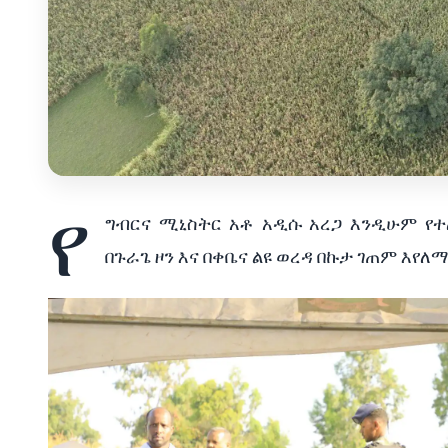
የ
ግብርና ሚኒስትር አቶ አዲሱ አረጋ እንዲሁም የተ
በጉራጌ ዞን እና በቀቤና ልዩ ወረዳ በኩታ ገጠም እየ