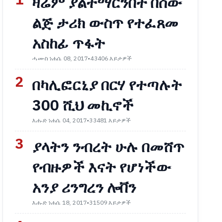
1
ዛሬም ያልተማርንበት በሰው
ልጅ ታሪክ ውስጥ የተፈጸመ
አስከፊ ጥፋት
ሓሙስ ነሐሴ 08, 2017
•
43406 እይታዎች
2
በካሊፎርኒያ በርሃ የተጣሉት
300 ሺህ መኪኖች
እሑድ ነሐሴ 04, 2017
•
33481 እይታዎች
3
ያላትን ንብረት ሁሉ በመሸጥ
የብዙዎች እናት የሆነችው
አንያ ሪንግረን ሎቨን
እሑድ ነሐሴ 18, 2017
•
31509 እይታዎች