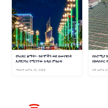
የኮሪደር ልማት፡- ከተሞችን ወደ ዘመናዊነት
በኦሮሚያ ክ
እያሸጋገረ የሚገኘው አዲስ ምዕራፍ
በክላስተር 
ማክሰኞ ሐምሌ 21, 2018
ሰኞ ሐምሌ 13