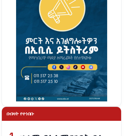
በብዛት የተነበቡ