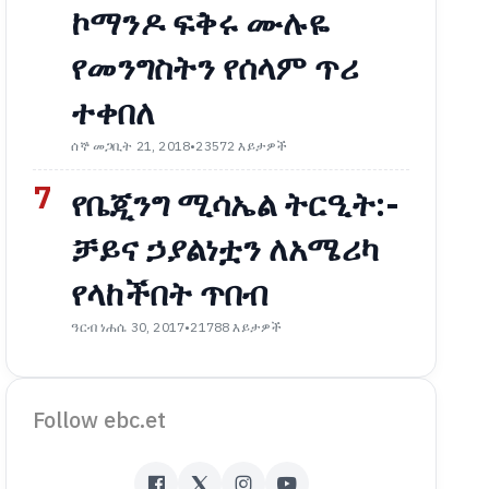
ኮማንዶ ፍቅሩ ሙሉዬ
የመንግስትን የሰላም ጥሪ
ተቀበለ
ሰኞ መጋቢት 21, 2018
•
23572 እይታዎች
7
የቤጂንግ ሚሳኤል ትርዒት:-
ቻይና ኃያልነቷን ለአሜሪካ
የላከችበት ጥበብ
ዓርብ ነሐሴ 30, 2017
•
21788 እይታዎች
Follow ebc.et