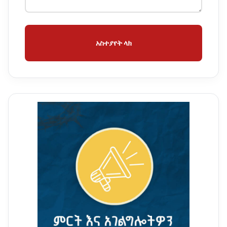
አስተያየት ላክ