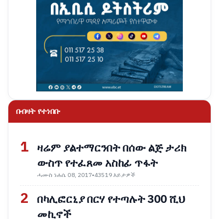
በብዛት የተነበቡ
1
ዛሬም ያልተማርንበት በሰው ልጅ ታሪክ
ውስጥ የተፈጸመ አስከፊ ጥፋት
ሓሙስ ነሐሴ 08, 2017
•
43519 እይታዎች
2
በካሊፎርኒያ በርሃ የተጣሉት 300 ሺህ
መኪኖች