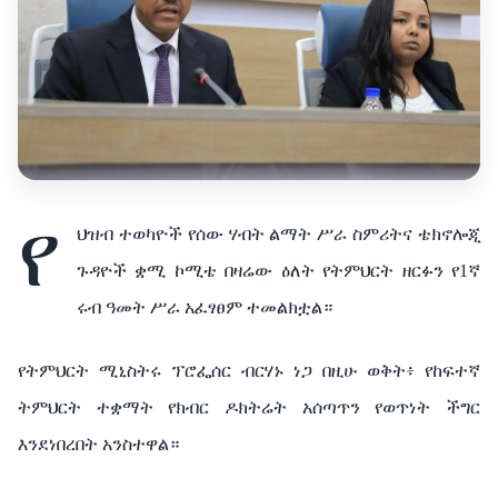
የ
ህዝብ
ተወካዮች
የሰው
ሃብት
ልማት
ሥራ
ስምሪትና
ቴክኖሎጂ
ጉዳዮች
ቋሚ
ኮሚቴ
በዛሬው
ዕለት
የትምህርት
ዘርፉን
የ
1
ኛ
ሩብ
ዓመት
ሥራ
አፈፃፀም
ተመልክቷል።
የትምህርት
ሚኒስትሩ
ፕሮፌሰር
ብርሃኑ
ነጋ
በዚሁ
ወቅት፥
የ
ከፍተኛ
ትምህርት
ተቋማት
የክብር
ዶክትሬት
አሰጣጥን
የወጥነት
ችግር
እንደነበረበት
አንስተዋል።