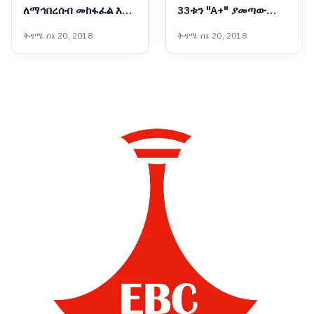
ለማኅበረሰብ መከፋፈል እና
33ቱን "A+" ያመጣው
ለተቋማት መዳከም ዋነኛ
የጂንካ ዩኒቨርሲቲ ተመራቂ
ቅዳሜ ሰኔ 20, 2018
ቅዳሜ ሰኔ 20, 2018
መንስዔ ነው - ፕሮፌሰር
ብርሃኑ ነጋ