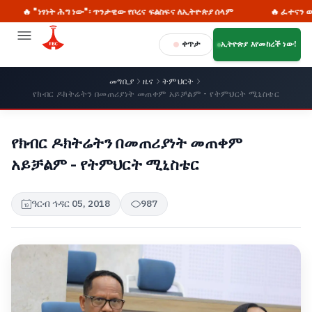
"ነፃነት ሕግ ነው"፡ ጥንታዊው የቦረና ፍልስፍና ለኢትዮጵያ ሰላም
🔥 ፈተናን ወደ ዕድል፡
ቀጥታ
ኢትዮጵያ እየመከረች ነው!
መግቢያ
ዜና
ትምህርት
የክብር ዶክትሬትን በመጠሪያነት መጠቀም አይቻልም - የትምህርት ሚኒስቴር
የክብር ዶክትሬትን በመጠሪያነት መጠቀም
አይቻልም - የትምህርት ሚኒስቴር
ዓርብ ኅዳር 05, 2018
987