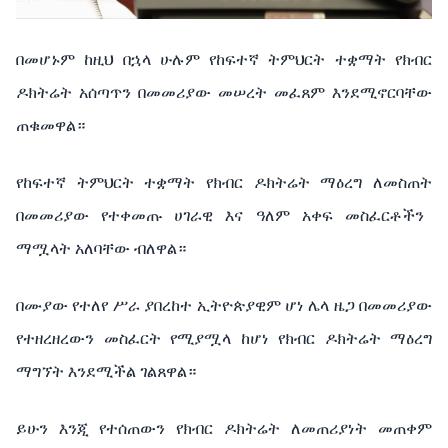
በመሆኑም ከዚህ በኋላ ሁሉም
የከፍተኛ
ትምህርት
ተቋማት
የክብር
ዶክትሬት
አሰጣጥን
በመመሪያው
መሠረት
መፈጸም እንደሚኖርባቸው
ጠቁመዋል።
የከፍተኛ
ትምህርት
ተቋማት
የክብር
ዶክትሬት
ማዕረግ
ለመስጠት
በ
መመሪያው የተቀመጡ ሀገራዊ
እና
ዓለም
አቀፍ
መስፈርቶችን
ማሟላት
አለባቸው ብለዋል።
በሙያው
የተለየ
ሥራ
ያበረከተ
ኢትዮጵያዊም
ሆነ
ሌላ
ዜጋ
በመመሪያው
የተዘረዘረውን
መስፈርት
የሚያሟላ
ከሆነ
የክብር
ዶክትሬት
ማዕረግ
ማግኘት
እንደሚችል
ገልጸዋል።
ይሁን
እንጂ
የተሰጠውን
የክብር
ዶክትሬት
ለመጠሪያነት
መጠቀም