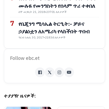
ሙሉዬ የመንግስትን የሰላም ጥሪ ተቀበለ
ሰኞ መጋቢት 21, 2018
•
23701 እይታዎች
7
የቤጂንግ ሚሳኤል ትርዒት:- ቻይና
ኃያልነቷን ለአሜሪካ የላከችበት ጥበብ
ዓርብ ነሐሴ 30, 2017
•
21834 እይታዎች
Follow ebc.et
ተያያዥ ዜናዎች: