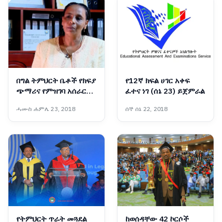
በግል ትምህርት ቤቶች የክፍያ
የ12ኛ ክፍል ሀገር አቀፍ
ጭማሪና የምዝገባ አሰራር
ፈተና ነገ (ሰኔ 23) ይጀምራል
ላይ ጥብቅ ቁጥጥር እየተደረገ
ሓሙስ ሐምሌ 23, 2018
ሰኞ ሰኔ 22, 2018
ነው፡- የአዲስ አበባ
ትምህርትና ሥልጠና ቁጥጥር
ባለስልጣን
የትምህርት ጥራት መጓደል
ከወሰዳቸው 42 ኮርሶች