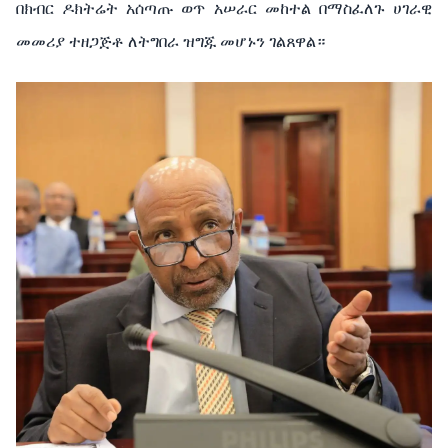
በክብር
ዶክትሬት
አሰጣጡ ወጥ
አሠራር
መከተል
በማስፈለጉ
ሀገራዊ
መመሪያ
ተዘጋጅቶ
ለትግበራ
ዝግጁ
መሆኑን
ገልጸዋል።