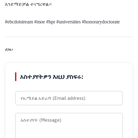
እንደማይቻል
ተናግረዋል።
#ebcdotstream #moe #hpr #universities #honorarydoctorate
ያጋሩ፡
አስተያየትዎን እዚህ ያስፍሩ: