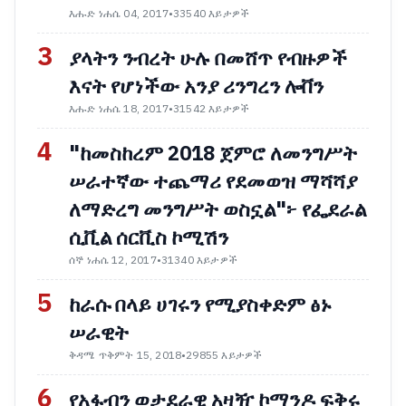
እሑድ ነሐሴ 04, 2017
•
33540 እይታዎች
3
ያላትን ንብረት ሁሉ በመሸጥ የብዙዎች
እናት የሆነችው አንያ ሪንግረን ሎቨን
እሑድ ነሐሴ 18, 2017
•
31542 እይታዎች
4
"ከመስከረም 2018 ጀምሮ ለመንግሥት
ሠራተኛው ተጨማሪ የደመወዝ ማሻሻያ
ለማድረግ መንግሥት ወስኗል"፦ የፌደራል
ሲቪል ሰርቪስ ኮሚሽን
ሰኞ ነሐሴ 12, 2017
•
31340 እይታዎች
5
ከራሱ በላይ ሀገሩን የሚያስቀድም ፅኑ
ሠራዊት
ቅዳሜ ጥቅምት 15, 2018
•
29855 እይታዎች
6
የአፋብን ወታደራዊ አዛዥ ኮማንዶ ፍቅሩ