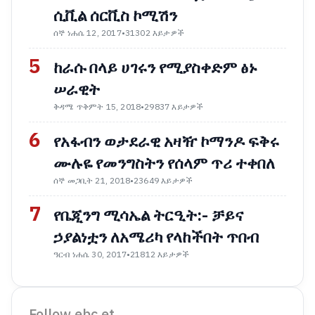
ሲቪል ሰርቪስ ኮሚሽን
ሰኞ ነሐሴ 12, 2017
•
31302 እይታዎች
5
ከራሱ በላይ ሀገሩን የሚያስቀድም ፅኑ
ሠራዊት
ቅዳሜ ጥቅምት 15, 2018
•
29837 እይታዎች
6
የአፋብን ወታደራዊ አዛዥ ኮማንዶ ፍቅሩ
ሙሉዬ የመንግስትን የሰላም ጥሪ ተቀበለ
ሰኞ መጋቢት 21, 2018
•
23649 እይታዎች
7
የቤጂንግ ሚሳኤል ትርዒት:- ቻይና
ኃያልነቷን ለአሜሪካ የላከችበት ጥበብ
ዓርብ ነሐሴ 30, 2017
•
21812 እይታዎች
Follow ebc.et