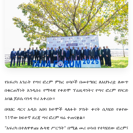
የአፍሪካ አገራት የጣና ፎረም ምክረ ሀሳቦች በመተግበር ለአህጉሪቷ ለውጥ
በቁርጠኝነት እንዲሰሩ የማላዊ የቀድሞ ፕሬዚዳንትና የጣና ፎረም የቦርድ
አባል ጆይሴ ባንዳ ጥሪ አቀረቡ።
በባህር ዳርና አዲስ አበባ ከተሞች ላለፉት ሦስት ቀናት ሲካሄድ የቆየው
11ኛው ከፍተኛ ደረጃ ጣና ፎረም ዛሬ ተጠናቋል።
"አፍሪካ በተለዋዋጩ ሉላዊ ሥርዓት" በሚል መሪ ሀሳብ የተካሄደው ፎረም፤