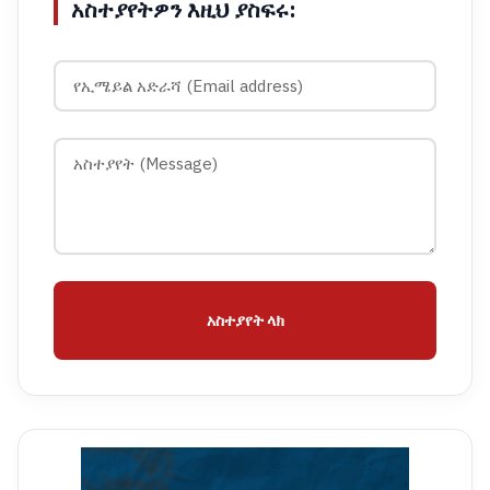
አስተያየትዎን እዚህ ያስፍሩ:
አስተያየት ላክ