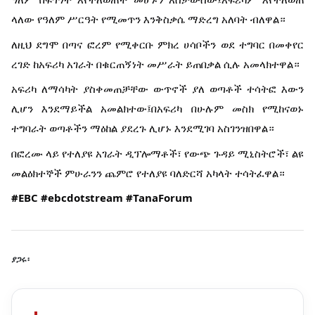
ላለው የዓለም ሥርዓት የሚመጥን እንቅስቃሴ ማድረግ አለባት ብለዋል።
ለዚህ ደግሞ በጣና ፎረም የሚቀርቡ ምክረ ሀሳቦችን ወደ ተግባር በመቀየር
ረገድ ከአፍሪካ አገራት በቁርጠኝነት መሥራት ይጠበቃል ሲሉ አመላክተዋል።
አፍሪካ ለማሳካት ያስቀመጠቻቸው ውጥኖች ያለ ወጣቶች ተሳትፎ እውን
ሊሆን እንደማይችል አመልክተው፤በአፍሪካ በሁሉም መስክ የሚከናወኑ
ተግባራት ወጣቶችን ማዕከል ያደረጉ ሊሆኑ እንደሚገባ አስገንዝበዋል።
በፎረሙ ላይ የተለያዩ አገራት ዲፕሎማቶች፣ የውጭ ጉዳይ ሚኒስትሮች፣ ልዩ
መልዕክተኞች ምሁራንን ጨምሮ የተለያዩ ባለድርሻ አካላት ተሳትፈዋል።
#EBC
#ebcdotstream
#TanaForum
ያጋሩ፡