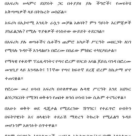
በአፍሪካ ሠላምና ደህንነት ጋር በተያያዘ ያሉ ችግሮች፣ የመፍትሄ
አቅጣጫዎች ላይ በትኩረት መክሯል።
አፍሪካ በኢኮኖሚ እንዴት ራሷን መቻል አለባት? ምን ዓይነት እርምጃዎች
ያስፈልጋሉ? የሚሉ ጥያቄዎች ተነስተው ውይይት ተደርጓል።
በአፍሪካ ያሉ ወጣቶችና ሴቶችን ጨምሮ አካታች ሥርዓት መዘርጋት ለነገ
የሚባሉ ጉዳዮች እንዳልሆኑ በፎረሙ በሰፊው ምክክር ተካሂዶበታል።
የማላዊ የቀድሞ ፕሬዚዳንትና የጣና ፎረም የቦርድ አባል ጆይሴ ባንዳ በፎረሙ
መዝጊያ ላይ እንዳሉት፤ 11ኛው የጣና ከፍተኛ ደረጃ ፎረም ስኬታማ ሆኖ
ተጠናቋል።
የፎረሙ መሪ ሀሳብ አፍሪካ በተለዋዋጩ ሉላዊ ሥርዓት እንደ አህጉር
ልንነጋገርበት የሚገባ ወቅቱን የጠበቀ ጽንሰ ሀሳብ ነው ሲሉም ተናግረዋል።
በአሁኑ ወቅት ወደ ዲጂታል የሚደረገው ሽግግር፣ የተፈጥሮ ሀብትን
በፍትሃዊነት እና ዘላቂነት ተደራሽ ማድረግ ትኩረት የሚፈልግ ጉዳይ
መሆኑንም አጽንኦት ሰጥተዋል።
ዓለም በፍጥነት እየተለወጠች መሆኑን አስታውሰው፤አፍሪካም እየተለወጠ