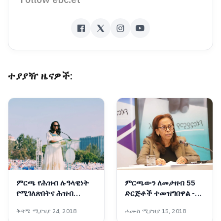
ተያያዥ ዜናዎች:
ምርጫ የሕዝብ ሉዓላዊነት
ምርጫውን ለመታዘብ 55
የሚገለጽበትና ሕዝብ
ድርጅቶች ተመዝግበዋል -
በድምፁ መንግሥት
ብሔራዊ ምርጫ ቦርድ
ቅዳሜ ሚያዝያ 24, 2018
ሓሙስ ሚያዝያ 15, 2018
የሚመሠርትበትም ሂደት