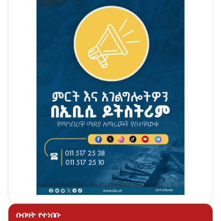
በብዛት የተነበቡ