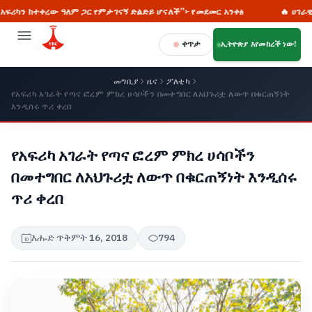
ከተቀረው ዓለም ጋር የምታገናኝ ድልድይ ሆናለች”፦ የመደመር አንቀፅ
🔥 ሀገራዊ ምክክር፡
ቀጥታ
ኢትዮጵያ እየመከረች ነው!
መግቢያ
ዜና
ፖለቲካ
የአፍሪካ አገራት የጣና ፎረም ምክረ ሀሳቦችን በመተግበር ለአህጉሪቷ ለውጥ በቁርጠኝነት
እንዲሰሩ ጥሪ ቀረበ
የአፍሪካ አገራት የጣና ፎረም ምክረ ሀሳቦችን
በመተግበር ለአህጉሪቷ ለውጥ በቁርጠኝነት እንዲሰሩ
ጥሪ ቀረበ
እሑድ ጥቅምት 16, 2018
794