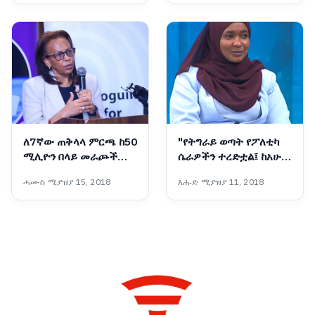
ነው፡- ከንቲባ አዳነች አቤቤ
ለ7ኛው ጠቅላላ ምርጫ ከ50
"የትግራይ ወጣት የፖለቲካ
ሚሊዮን በላይ መራጮች
ሴራዎችን ተረድቷል፤ ከአሁን
ተመዝግበዋል - ብሔራዊ
በኋላ የጦርነት መሣሪያ
ሓሙስ ሚያዝያ 15, 2018
እሑድ ሚያዝያ 11, 2018
ምርጫ ቦርድ
አይሆንም"፦ የቀድሞዋ አፈ-
ጉባኤ ኬሪያ ኢብራሂም