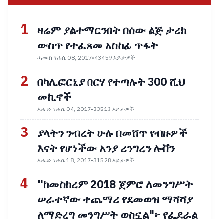
1
ዛሬም ያልተማርንበት በሰው ልጅ ታሪክ
ውስጥ የተፈጸመ አስከፊ ጥፋት
ሓሙስ ነሐሴ 08, 2017
•
43459 እይታዎች
2
በካሊፎርኒያ በርሃ የተጣሉት 300 ሺህ
መኪኖች
እሑድ ነሐሴ 04, 2017
•
33513 እይታዎች
3
ያላትን ንብረት ሁሉ በመሸጥ የብዙዎች
እናት የሆነችው አንያ ሪንግረን ሎቨን
እሑድ ነሐሴ 18, 2017
•
31528 እይታዎች
4
"ከመስከረም 2018 ጀምሮ ለመንግሥት
ሠራተኛው ተጨማሪ የደመወዝ ማሻሻያ
ለማድረግ መንግሥት ወስኗል"፦ የፌደራል