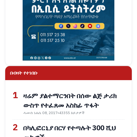
በብዛት የተነበቡ
1
ዛሬም ያልተማርንበት በሰው ልጅ ታሪክ
ውስጥ የተፈጸመ አስከፊ ጥፋት
ሓሙስ ነሐሴ 08, 2017
•
43355 እይታዎች
2
በካሊፎርኒያ በርሃ የተጣሉት 300 ሺህ