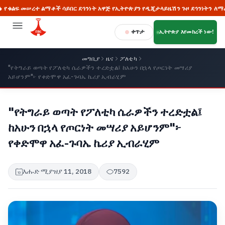
መሠረተ ልማቶች ሳይበር ደኅንነት አዋጅ የኢትዮጵያን የዲጂታላይዜሽን ጉዞ ደኅንነትን ለማረጋገጥ ወሳኝ
ቀጥታ
ኢትዮጵያ እየመከረች ነው!
መግቢያ
ዜና
ፖለቲካ
"የትግራይ ወጣት የፖለቲካ ሴራዎችን ተረድቷል፤ ከአሁን በኋላ የጦርነት መሣሪያ
አይሆንም"፦ የቀድሞዋ አፈ-ጉባኤ ኬሪያ ኢብራሂም
"የትግራይ ወጣት የፖለቲካ ሴራዎችን ተረድቷል፤
ከአሁን በኋላ የጦርነት መሣሪያ አይሆንም"፦
የቀድሞዋ አፈ-ጉባኤ ኬሪያ ኢብራሂም
እሑድ ሚያዝያ 11, 2018
7592