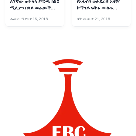
ለ7ኛው ጠቅላላ ምርጫ ከ50
የአፋብን ወታደራዊ አዛዥ
ሚሊዮን በላይ መራጮች
ኮማንዶ ፍቅሩ ሙሉዬ
ተመዝግበዋል - ብሔራዊ
የመንግስትን የሰላም ጥሪ
ሓሙስ ሚያዝያ 15, 2018
ሰኞ መጋቢት 21, 2018
ምርጫ ቦርድ
ተቀበለ