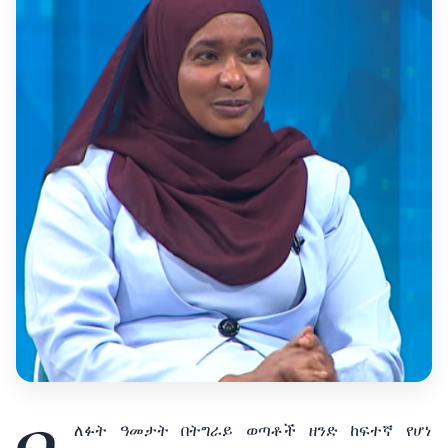
ለፉት
ዓመታት
በትግራይ
ወጣቶች
ዘንድ
ከፍተኛ
የሆነ