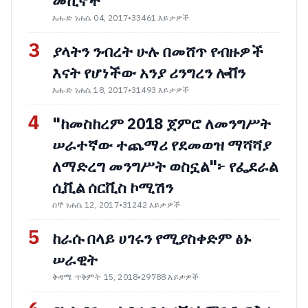
መኪኖች
እሑድ ነሐሴ 04, 2017
•
33461 እይታዎች
3
ያላትን ንብረት ሁሉ በመሸጥ የብዙዎች
እናት የሆነችው አንያ ሪንግረን ሎቨን
እሑድ ነሐሴ 18, 2017
•
31493 እይታዎች
4
"ከመስከረም 2018 ጀምሮ ለመንግሥት
ሠራተኛው ተጨማሪ የደመወዝ ማሻሻያ
ለማድረግ መንግሥት ወስኗል"፦ የፌደራል
ሲቪል ሰርቪስ ኮሚሽን
ሰኞ ነሐሴ 12, 2017
•
31242 እይታዎች
5
ከራሱ በላይ ሀገሩን የሚያስቀድም ፅኑ
ሠራዊት
ቅዳሜ ጥቅምት 15, 2018
•
29788 እይታዎች