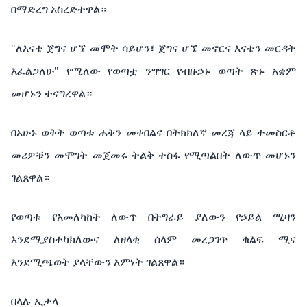
በማድረግ
አስረድተዋል።
"
ለእናቴ
ጀግና
ሆኜ
መሞት
ሳይሆን፣
ጀግና
ሆኜ
መኖርና
እናቴን
መርዳት
እፈልጋለሁ
"
የሚለው
የወጣቷ ንግግር
የብዙኃኑ
ወጣት
ጽኑ
አቋም
መሆኑን
ተናግረዋል።
በአሁኑ ወቅት
ወጣቱ
ሐቅን
መቀበልና
በትክክለኛ
መረጃ
ላይ
ተመስርቶ
መሪዎቹን
መሞገት
መጀመሩ
ትልቅ
ተስፋ
የሚጣልበት
ለውጥ
መሆኑን
ገልጸዋል።
የወጣቱ
የአመለካከት
ለውጥ
በትግራይ
ያለውን
የኃይል
ሚዛን
እንደሚያስተካክለውና
ለዘላቂ
ሰላም
መረጋገጥ
ቁልፍ
ሚና
እንደሚጫወት
ያላቸውን
እምነት
ገልጸዋል።
በላሉ
ኢታላ