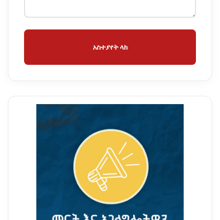
አስተያየት ላክ