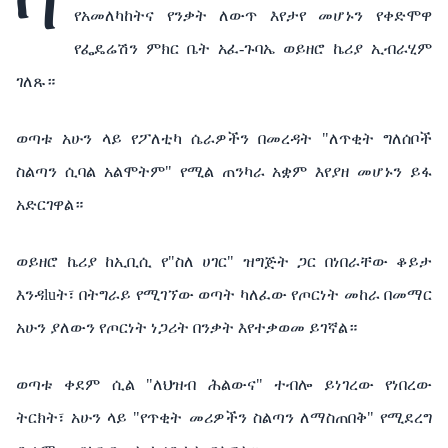
ባ
የአመለካከትና
የንቃት
ለውጥ
እየታየ
መሆኑን
የቀድሞዋ
የፌዴሬሽን
ምክር
ቤት
አፈ
-
ጉባኤ
ወይዘሮ
ኬሪያ
ኢብራሂም
ገለጹ።
ወጣቱ
አሁን
ላይ
የፖለቲካ
ሴራዎችን
በመረዳት
"
ለጥቂት
ግለሰቦች
ስልጣን
ሲባል
አልሞትም
"
የሚል
ጠንካራ
አቋም
እየያዘ
መሆኑን
ይፋ
አድርገዋል።
ወይዘሮ
ኬሪያ
ከኢቢሲ
የ
"
ስለ
ሀገር
"
ዝግጅት
ጋር
በነበራቸው
ቆይታ
እንዳluት፣
በትግራይ
የሚገኘው
ወጣት
ካለፈው
የጦርነት
መከራ
በመማር
አሁን
ያለውን
የጦርነት
ነጋሪት
በንቃት
እየተቃወመ
ይገኛል።
ወጣቱ
ቀደም
ሲል
"
ለህዝብ
ሕልውና
"
ተብሎ
ይነገረው
የነበረው
ትርክት፣
አሁን
ላይ
"
የጥቂት
መሪዎችን
ስልጣን
ለማስጠበቅ
"
የሚደረግ