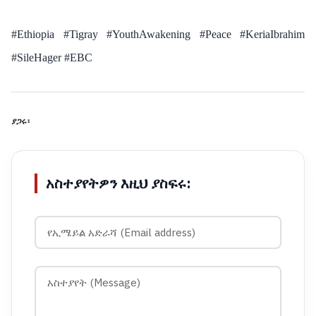
#Ethiopia #Tigray #YouthAwakening #Peace #KeriaIbrahim
#SileHager #EBC
ያጋሩ፡
አስተያየትዎን እዚህ ያስፍሩ: