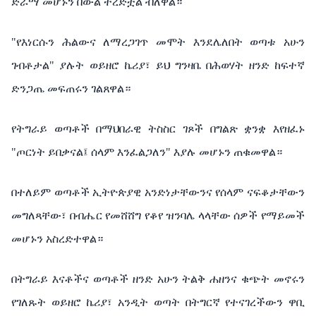
ድራማ
መሆኑን
በውል
ተረድቷል
ብለዋል።
"
የእነርሱን
ሕልውና
ለማረጋገጥ
መሞት
እንደሌለበት
ወጣቱ
አሁን
ገብቶታል
"
ያሉት
ወይዘሮ
ኬሪያ፣
ይህ
ግንዛቤ
በሕወሃት
ዘንድ
ከፍተኛ
ድንጋጤ
መፍጠሩን
ገልጸዋል።
የትግራይ
ወጣቶች
በ
ማህበራዊ
ትስስር
ገጾች
በግልጽ
ቋንቋ
እየዘፈኑ
"
ጦርነት
ይበቃናል፤
ሰላም
እንፈልጋለን
"
እያሉ
መሆኑን
ጠቁመዋል።
በተለይም
ወጣቶች
ኢትዮጵያዊ
አንድነታቸውንና
የሰላም
ናፍቆታቸውን
መግለጻቸው፣
በብሔር
የመሸሸግ
የቆየ
ዝንባሌ
ላላቸው
ሰዎች
የማይመች
መሆኑን
አስረድተዋል።
በትግራይ
እናቶችና
ወጣቶች
ዘንድ
አሁን
ትልቅ
ሐዘንና
ቁጭት
መኖሩን
የገለጹት
ወይዘሮ
ኬሪያ፣
አንዲት
ወጣት
በትግርኛ
የተናገረችውን
ዋቢ