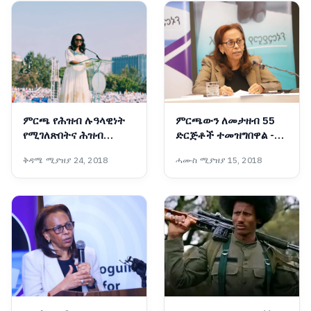
ምርጫ የሕዝብ ሉዓላዊነት
ምርጫውን ለመታዘብ 55
የሚገለጽበትና ሕዝብ
ድርጅቶች ተመዝግበዋል -
በድምፁ መንግሥት
ብሔራዊ ምርጫ ቦርድ
ቅዳሜ ሚያዝያ 24, 2018
ሓሙስ ሚያዝያ 15, 2018
የሚመሠርትበትም ሂደት
ነው፡- ከንቲባ አዳነች አቤቤ