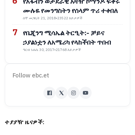
6
የአፋብን ወታደራዊ አዛዥ ኮማንዶ ፍቅሩ
ሙሉዬ የመንግስትን የሰላም ጥሪ ተቀበለ
ሰኞ መጋቢት 21, 2018
•
23522 እይታዎች
7
የቤጂንግ ሚሳኤል ትርዒት:- ቻይና
ኃያልነቷን ለአሜሪካ የላከችበት ጥበብ
ዓርብ ነሐሴ 30, 2017
•
21768 እይታዎች
Follow ebc.et
ተያያዥ ዜናዎች: