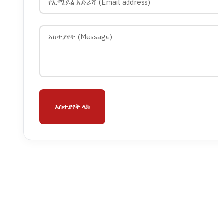
አስተያየት ላክ