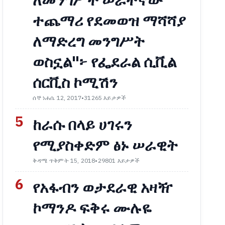
ለመንግሥት ሠራተኛው
ተጨማሪ የደመወዝ ማሻሻያ
ለማድረግ መንግሥት
ወስኗል"፦ የፌደራል ሲቪል
ሰርቪስ ኮሚሽን
ሰኞ ነሐሴ 12, 2017
•
31265 እይታዎች
5
ከራሱ በላይ ሀገሩን
የሚያስቀድም ፅኑ ሠራዊት
ቅዳሜ ጥቅምት 15, 2018
•
29801 እይታዎች
6
የአፋብን ወታደራዊ አዛዥ
ኮማንዶ ፍቅሩ ሙሉዬ