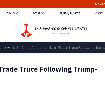
🔥 የመከላከያ ሠራዊት ፋውንዴሽ
ሳይቴክ
ኑሮ ዜይቤ
ቢዝነስ/ኢኮኖሚ
ስፖርት
የኢትዮጵያ ብሮድካስቲንግ ኮርፖሬሽን
ለኢትዮጵያ ልዕልና
ዓለም
U.S., China Announce Major Trade Truce Following Trum
 Trade Truce Following Trump-