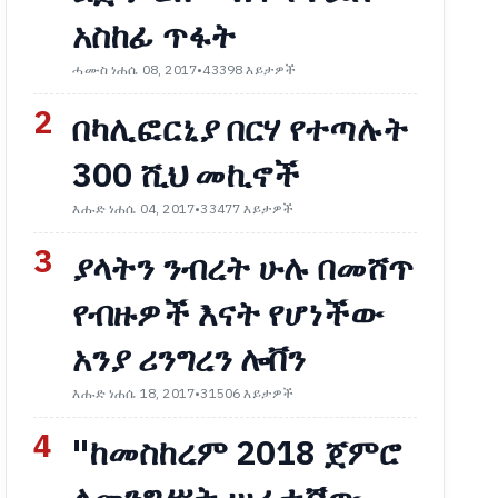
አስከፊ ጥፋት
ሓሙስ ነሐሴ 08, 2017
•
43398 እይታዎች
2
በካሊፎርኒያ በርሃ የተጣሉት
300 ሺህ መኪኖች
እሑድ ነሐሴ 04, 2017
•
33477 እይታዎች
3
ያላትን ንብረት ሁሉ በመሸጥ
የብዙዎች እናት የሆነችው
አንያ ሪንግረን ሎቨን
እሑድ ነሐሴ 18, 2017
•
31506 እይታዎች
4
"ከመስከረም 2018 ጀምሮ