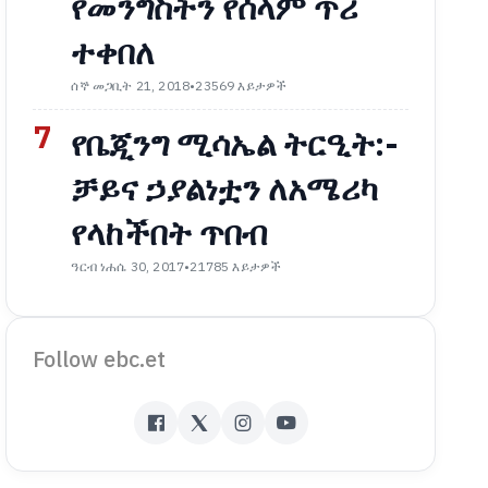
የመንግስትን የሰላም ጥሪ
ተቀበለ
ሰኞ መጋቢት 21, 2018
•
23569 እይታዎች
7
የቤጂንግ ሚሳኤል ትርዒት:-
ቻይና ኃያልነቷን ለአሜሪካ
የላከችበት ጥበብ
ዓርብ ነሐሴ 30, 2017
•
21785 እይታዎች
Follow ebc.et