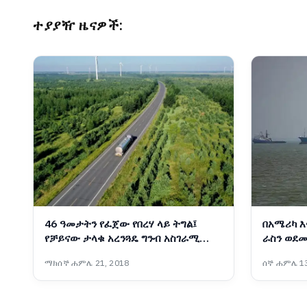
ተያያዥ ዜናዎች:
46 ዓመታትን የፈጀው የበረሃ ላይ ትግል፤
በአሜሪካ እ
የቻይናው ታላቁ አረንጓዴ ግንብ አስገራሚ
ራስን ወደመ
ስኬት
ተቋማት ጠ
ማክሰኞ ሐምሌ 21, 2018
ሰኞ ሐምሌ 13