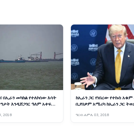
ና በኢራን መካከል የተለኮሰው እሳት
ከኢራን ጋር የነበረው የተኩስ አቁም
ግታት እንዲሸጋገር ዓለም አቀፍ
ቢያበቃም አሜሪካ ከኢራን ጋር ትወ
የቁ
ፕሬዝዳንት ትራምፕ
, 2018
ዓርብ ሐምሌ 03, 2018