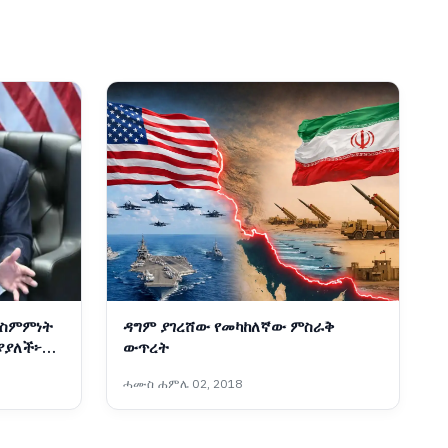
 ስምምነት
ዳግም ያገረሸው የመካከለኛው ምስራቅ
ያያለች፦
ውጥረት
ሓሙስ ሐምሌ 02, 2018