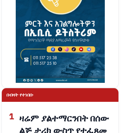
በብዛት የተነበቡ
1
ዛሬም ያልተማርንበት በሰው
ልጅ ታሪክ ውስጥ የተፈጸመ