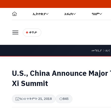
ኢትዮጵያ
አፍሪካ
ዓለም
ቀጥታ
መግቢያ
ዜና
U.S., China Announce Major
Xi Summit
ዓርብ ጥቅምት 21, 2018
845