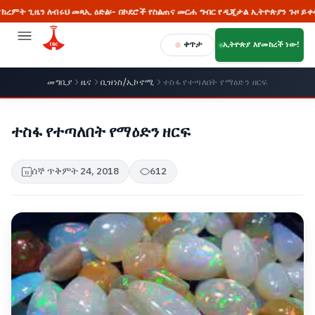
ዜን ለብሩህ መጻኢ ዕድል፡- በኮደሮች የስልጠና መርሐ ግብር የዲጂታል ኢትዮጵያን ጉዞ ይቀላቀሉ
ቀጥታ
ኢትዮጵያ እየመከረች ነው!
መግቢያ
ዜና
ቢዝነስ/ኢኮኖሚ
ተስፋ የተጣለበት የማዕድን ዘርፍ
ተስፋ የተጣለበት የማዕድን ዘርፍ
ሰኞ ጥቅምት 24, 2018
612