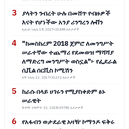
3
ያላትን ንብረት ሁሉ በመሸጥ የብዙዎች
እናት የሆነችው አንያ ሪንግረን ሎቨን
እሑድ ነሐሴ 18, 2017
•
31488 እይታዎች
4
"ከመስከረም 2018 ጀምሮ ለመንግሥት
ሠራተኛው ተጨማሪ የደመወዝ ማሻሻያ
ለማድረግ መንግሥት ወስኗል"፦ የፌደራል
ሲቪል ሰርቪስ ኮሚሽን
ሰኞ ነሐሴ 12, 2017
•
31232 እይታዎች
5
ከራሱ በላይ ሀገሩን የሚያስቀድም ፅኑ
ሠራዊት
ቅዳሜ ጥቅምት 15, 2018
•
29781 እይታዎች
6
የአፋብን ወታደራዊ አዛዥ ኮማንዶ ፍቅሩ