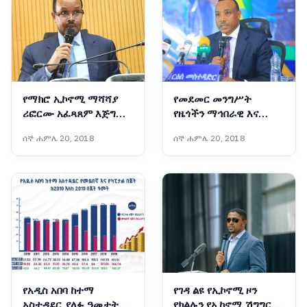
የማክሮ ኢኮኖሚ ማሻሻያ
የመደመር መንግሥት
ሪፎርሙ አፈጻጸም እጅግ
የዜጎችን ማኅበራዊ እና
ውጤታማ ነው፦ የገንዘብ
ኢኮኖሚያዊ ተጠቃሚነት
ሰኞ ሐምሌ 20, 2018
ሰኞ ሐምሌ 20, 2018
ሚኒስትር አህመድ ሺዴ
ያረጋገጡ ዘርፈ ብዙ የልማት
ተግባራትን አከናውኗል - ርዕሰ
መስተዳድር ኢንጂነር ነጋሽ
ዋጌሾ (ዶ/ር)
የአዲስ አበባ ከተማ
የገዳ ልዩ የኢኮኖሚ ዞን
አስተዳደር ያለፉ ዓመታት
የክልሉን የኢኮኖሚ ሽግግር