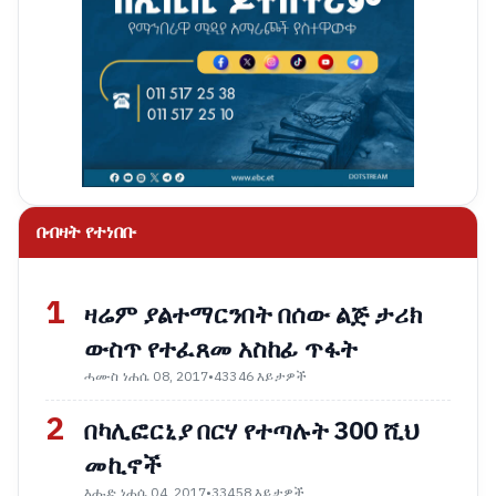
በብዛት የተነበቡ
1
ዛሬም ያልተማርንበት በሰው ልጅ ታሪክ
ውስጥ የተፈጸመ አስከፊ ጥፋት
ሓሙስ ነሐሴ 08, 2017
•
43346 እይታዎች
2
በካሊፎርኒያ በርሃ የተጣሉት 300 ሺህ
መኪኖች
እሑድ ነሐሴ 04, 2017
•
33458 እይታዎች