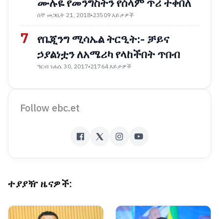
ሙሉዬ የመንግስትን የሰላም ጥሪ ተቀበለ
ሰኞ መጋቢት 21, 2018
•
23509 እይታዎች
7
የቤጂንግ ሚሳኤል ትርዒት:- ቻይና
ኃያልነቷን ለአሜሪካ የላከችበት ጥበብ
ዓርብ ነሐሴ 30, 2017
•
21764 እይታዎች
Follow ebc.et
ተያያዥ ዜናዎች: