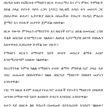
በአዲስ አበባ ዩኒቨርስቲ የማዕድን ዘርፍ ተመራማሪ እና ሥነ ምድር ትምህርት
ክፍል ኃላፊ የሆኑት ባይሳ ረጋሳ (ዶ/ር) ከኢቲቪ አዲስ ቀን መሰናዶ ጋር
በነበራቸው ቆይታ፤ ኢትዮጵያ ለዘርፉ በሰጠችው ትኩረት የአዲስ ምዕራፍ
ጅማሮ እና ተስፋዋ መታየት ጀምሯል ብለዋል፡፡
ዘርፉ የውጭ ምንዛሬን በማስገኘት እና ለዜጎች የሥራ ዕድል በመፍጠር ረገድ
ትልቅ አበርክቶ እንደሚኖረው ገልጸው፣ ለዘላቂ ኢኮኖሚያዊ ዕድገት የበኩሉን
አስተዋጽኦ እያበረከተ ይገኛል ነው ያሉት።
የማዕድን ዘርፉን በማሳደግ ሂደት ውስጥ መሰረተ ልማቱ አብሮ
እንደሚያድግም አክለው ገልጸዋል፡፡
የቤኒሻንጉል ጉምዝ ክልል የማዕድን ሀብት ልማት ምክትል ቢሮ ኃላፊ አቶ
ናስር መሐመድ በበኩላቸው፤ ክልሉ በበርካታ ማዕድናት የበለጸገ መሆኑን
አንስተዋል፡፡
ነገር ግን ከዚህ ቀደም እነዚህ የተፈጥሮ ሀብቶች የሆኑትን ማዕድናት በባህላዊ
መንገድ በማውጣት ሂደት ለብክነት ይዳረጉ እንደነበር አንስተዋል፡፡
አሁን ላይ ለዘርፉ ልዩ ትኩረት በመስጠት እየተሰራበት እንደሆነ ገልጸው፤