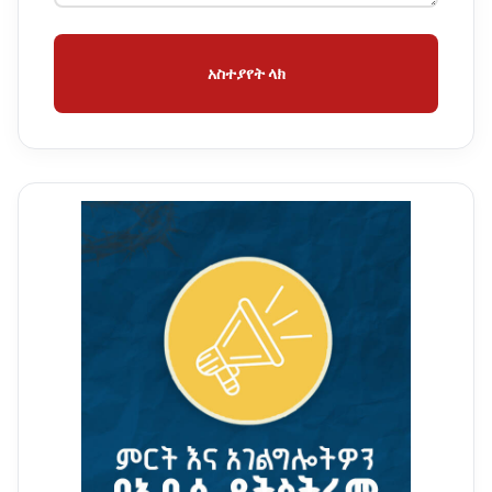
አስተያየት ላክ