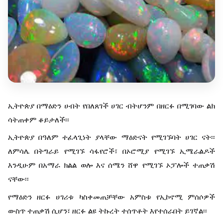
ኢትዮጵያ በማዕድን ሀብት የበለጸገች ሀገር ብትሆንም በዘርፉ በሚገባው ልክ
ሳትጠቀም ቆይታለች፡፡
ኢትዮጵያ በዓለም ተፈላጊነት ያላቸው ማዕድናት የሚገኙባት ሀገር ናት፡፡
ለምሳሌ በትግራይ የሚገኙ ሳፋየሮች፣ በኦሮሚያ የሚገኙ ኢሜራልዶች
እንዲሁም በአማራ ክልል ወሎ እና ሰሜን ሸዋ የሚገኙ ኦፓሎች ተጠቃሽ
ናቸው፡፡
የማዕድን ዘርፉ ሀገሪቱ ካስቀመጠቻቸው አምስቱ የኢኮኖሚ ምሰሶዎች
ውስጥ ተጠቃሽ ሲሆን፣ ዘርፉ ልዩ ትኩረት ተሰጥቶት እየተሰራበት ይገኛል፡፡