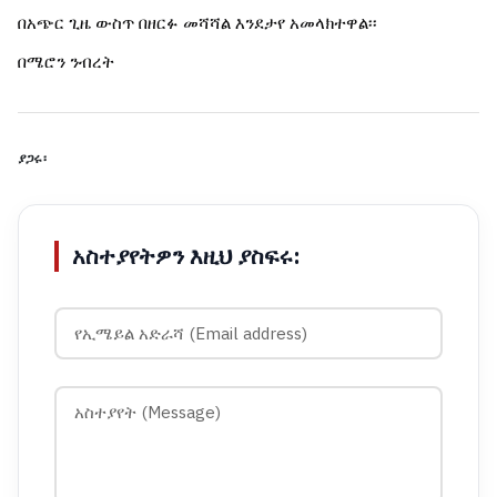
በአጭር ጊዜ ውስጥ በዘርፉ መሻሻል እንደታየ አመላክተዋል፡፡
በሜሮን ንብረት
ያጋሩ፡
አስተያየትዎን እዚህ ያስፍሩ: