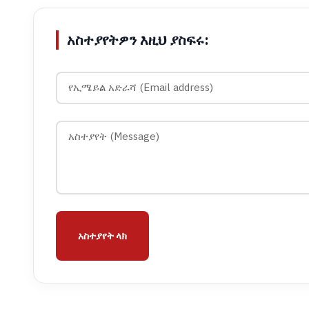
አስተያየትዎን እዚህ ያስፍሩ:
አስተያየት ላክ