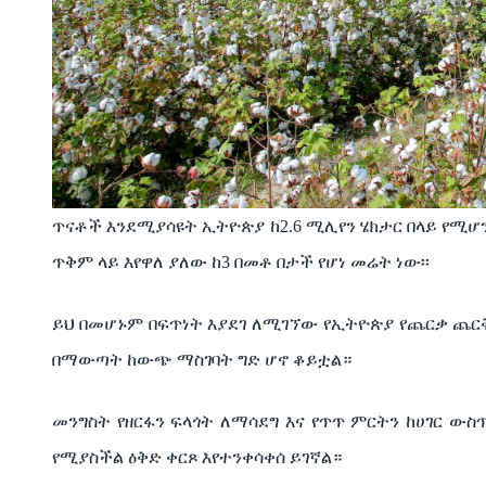
ጥናቶች
እንደሚያሳዩት
ኢትዮጵያ
ከ
2.6
ሚሊየን
ሄክታር
በላይ
የሚሆ
ጥቅም
ላይ
እየዋለ
ያለው
ከ
3
በመቶ
በታች
የሆነ
መሬት
ነው፡፡
ይህ
በመሆኑም
በፍጥነት
እያደገ
ለሚገኘው
የኢትዮጵያ
የጨርቃ
ጨር
በማውጣት
ከውጭ
ማስገባት
ግድ
ሆኖ
ቆይቷል።
መንግስት
የዘርፋን
ፍላጎት
ለማሳደግ
እና
የጥጥ
ምርትን
ከሀገር
ውስ
የሚያስችል
ዕቅድ
ቀርጾ
እየተንቀሳቀሰ
ይገኛል።