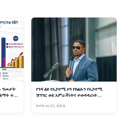
ፉ ዓመታት
የገዳ ልዩ የኢኮኖሚ ዞን የክልሉን የኢኮኖሚ
 ልማት ተኮር
ሽግግር ወደ አምራችነትና ተወዳዳሪነት
የመለወጥ ሚናውን እየተወጣ ነው፡- ርዕሰ
ቅዳሜ ሰኔ 13, 2018
መስተዳድር ሽመልስ አብዲሳ