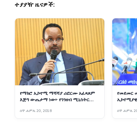
ተያያዥ ዜናዎች:
የማክሮ ኢኮኖሚ ማሻሻያ ሪፎርሙ አፈጻጸም
የመደመር 
እጅግ ውጤታማ ነው፦ የገንዘብ ሚኒስትር
ኢኮኖሚያዊ
አህመድ ሺዴ
የልማት ተግ
ሰኞ ሐምሌ 20, 2018
ሰኞ ሐምሌ 20
መስተዳድር 