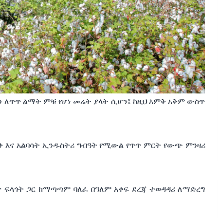
ን
ለጥጥ
ልማት
ምቹ
የሆነ
መሬት
ያላት
ሲሆን፤
ከዚህ
እምቅ
አቅም
ውስጥ
ቅ
እና
አልባሳት
ኢንዱስትሪ
ግብዓት
የሚውል
የጥጥ
ምርት
የውጭ
ምንዛሪ
ጥ
ፍላጎት
ጋር
ከማጣጣም
ባለፈ
በዓለም
አቀፍ
ደረጃ
ተወዳዳሪ
ለማድረግ