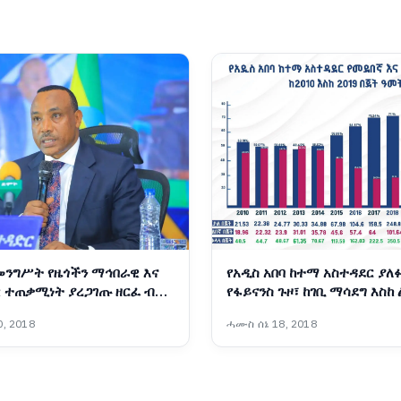
መንግሥት የዜጎችን ማኅበራዊ እና
የአዲስ አበባ ከተማ አስተዳደር ያለ
 ተጠቃሚነት ያረጋገጡ ዘርፈ ብዙ
የፋይናንስ ጉዞ፣ ከገቢ ማሳደግ እስከ
ባራትን አከናውኗል - ርዕሰ
የበጀት ሽግግር
, 2018
ሓሙስ ሰኔ 18, 2018
ኢንጂነር ነጋሽ ዋጌሾ (ዶ/ር)