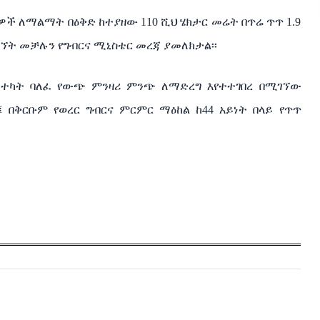
ቢዎች
ለማልማት
በዕቅድ
ከተያዘው
110
ሺህ
ሄክታር
መሬት
በጥሬ
ጥጥ
1.9
ኘት
መቻሉን
የግብርና
ሚኒስቴር
መረጃ
ያመለክታል፡፡
ተካት
ባለፈ
የውጭ
ምንዛሪ
ምንጭ
ለማድረግ
እየተተገበረ
በሚገኘው
፤
በቅርቡም
የወረር
ግብርና
ምርምር
ማዕከል
ከ
44
አይነት
በላይ
የጥጥ