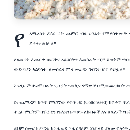
የ
አሜሪካን
ዶላር
ኖት
ጨምሮ
ብዙ
ሀገራት
የሚያሳትሙት
ይቀላቀልበታል።
ለዘመናት
ለጨርቃ
ጨርቅና
አልባሳትን
ለመስራት
ብቻ
ይጠቅም
የነ
ውድ
የሆኑ
አልባሳት
ለመስራትም
ተመራጭ
ግብዓት
ሆኖ
ቆይቷል።
እንዲሁም
ቀደም
ባሉት
ጊዜያት
የመኪና
ጎማዎች
በሚመመረቱበት
ወ
በተጨማሪም
ከጥጥ
የሚገኘው
የጥጥ
ዘር
(Cottonseed)
ከፍተኛ
ጥራ
ተረፈ
ምርትም
በፕሮቲን
የበለጸገ
በመሆኑ
ለከብቶች
እና
ለሌሎች
የቤ
ይህም
በመሆኑ
ምርቱ
ከጊዜ
ወደ
ጊዜ
በዓለም
ገበያ
ላይ
ያለው
ፍላጎት