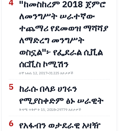
4
"ከመስከረም 2018 ጀምሮ
ለመንግሥት ሠራተኛው
ተጨማሪ የደመወዝ ማሻሻያ
ለማድረግ መንግሥት
ወስኗል"፦ የፌደራል ሲቪል
ሰርቪስ ኮሚሽን
ሰኞ ነሐሴ 12, 2017
•
31225 እይታዎች
5
ከራሱ በላይ ሀገሩን
የሚያስቀድም ፅኑ ሠራዊት
ቅዳሜ ጥቅምት 15, 2018
•
29779 እይታዎች
6
የአፋብን ወታደራዊ አዛዥ