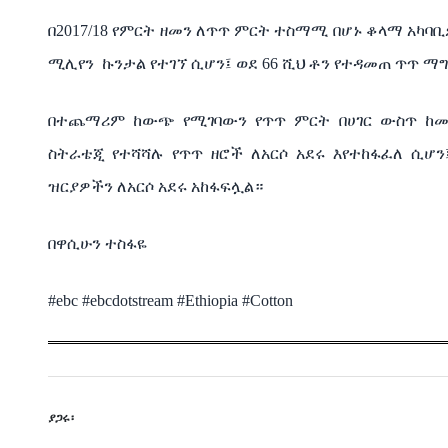
በ
2017/18
የምርት
ዘመን
ለጥጥ
ምርት
ተስማሚ
በሆኑ
ቆላማ
አካባ
ሚሊየን
ኩንታል
የተገኘ
ሲሆን፤
ወደ
66
ሺህ
ቶን
የተዳመጠ
ጥጥ
ማግ
በተጨማሪም
ከውጭ
የሚገባውን
የጥጥ
ምርት
በሀገር
ውስጥ
ከመ
ስትራቴጂ
የተሻሻሉ
የጥጥ
ዘሮች
ለአርሶ
አደሩ
እየተከፋፈለ
ሲሆን
ዝርያዎችን
ለአርሶ
አደሩ
አከፋፍሏል።
በዋሲሁን
ተስፋዬ
#ebc #ebcdotstream #Ethiopia #Cotton
ያጋሩ፡