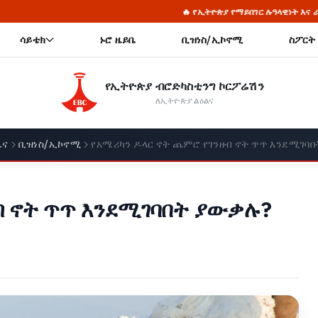
🔥 የኢትዮጵያ የማይበገር ሉዓላዊነት እና ራስን የመቻል ስኬታማ ጉዞ
ሳይቴክ
ኑሮ ዜይቤ
ቢዝነስ/ኢኮኖሚ
ስፖርት
የኢትዮጵያ ብሮድካስቲንግ ኮርፖሬሽን
ለኢትዮጵያ ልዕልና
ዜና
ቢዝነስ/ኢኮኖሚ
የአሜሪካን ዶላር ኖት ጨምሮ የገንዘብ ኖት ጥጥ እንደሚገባ
ብ ኖት ጥጥ እንደሚገባበት ያውቃሉ?