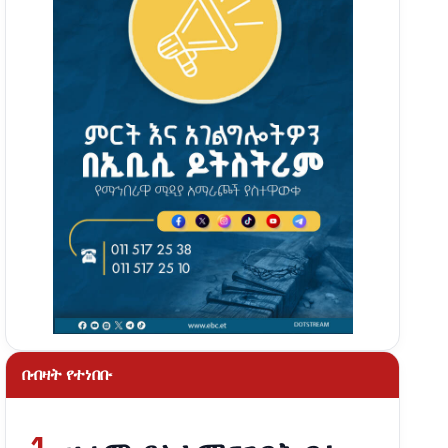
በብዛት የተነበቡ