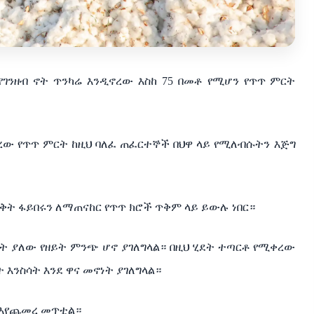
የገንዘብ
ኖት
ጥንካሬ
እንዲኖረው
እስከ
75
በመቶ
የሚሆን
የጥጥ
ምርት
በረው
የጥጥ
ምርት
ከዚህ
ባለፈ
ጠፈርተኞች
በህዋ
ላይ
የሚለብሱትን
እጅግ
ቅት
ፋይበሩን
ለማጠናከር
የጥጥ
ክሮች
ጥቅም
ላይ
ይውሉ
ነበር።
ት
ያለው
የዘይት
ምንጭ
ሆኖ
ያገለግላል።
በዚህ
ሂደት
ተጣርቶ
የሚቀረው
ት
እንስሳት
እንደ
ዋና
መኖነት
ያገለግላል።
እየጨመረ
መጥቷል።