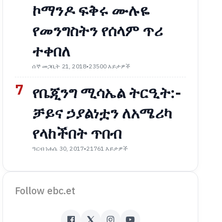
ኮማንዶ ፍቅሩ ሙሉዬ
የመንግስትን የሰላም ጥሪ
ተቀበለ
ሰኞ መጋቢት 21, 2018
•
23500 እይታዎች
7
የቤጂንግ ሚሳኤል ትርዒት:-
ቻይና ኃያልነቷን ለአሜሪካ
የላከችበት ጥበብ
ዓርብ ነሐሴ 30, 2017
•
21761 እይታዎች
Follow ebc.et