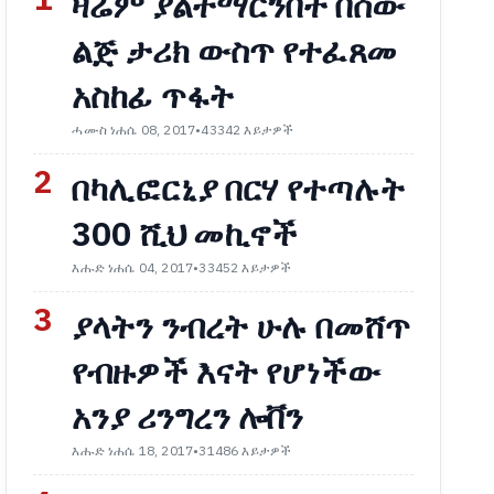
1
ዛሬም ያልተማርንበት በሰው
ልጅ ታሪክ ውስጥ የተፈጸመ
አስከፊ ጥፋት
ሓሙስ ነሐሴ 08, 2017
•
43342 እይታዎች
2
በካሊፎርኒያ በርሃ የተጣሉት
300 ሺህ መኪኖች
እሑድ ነሐሴ 04, 2017
•
33452 እይታዎች
3
ያላትን ንብረት ሁሉ በመሸጥ
የብዙዎች እናት የሆነችው
አንያ ሪንግረን ሎቨን
እሑድ ነሐሴ 18, 2017
•
31486 እይታዎች