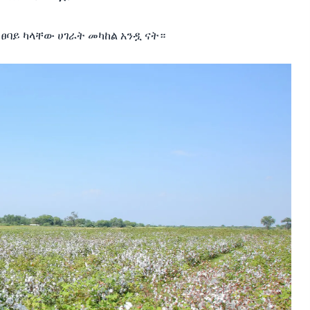
ፀባይ
ካላቸው
ሀገራት
መካከል
አንዷ
ናት።