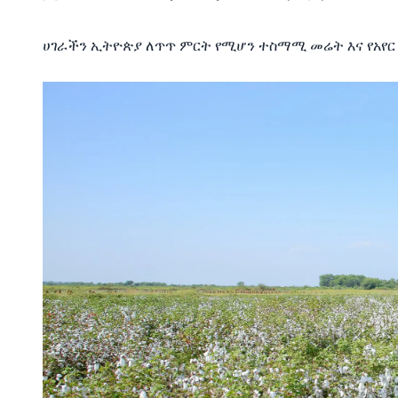
ሀገራችን
ኢትዮጵያ
ለጥጥ
ምርት
የሚሆን
ተስማሚ
መሬት
እና
የአየር