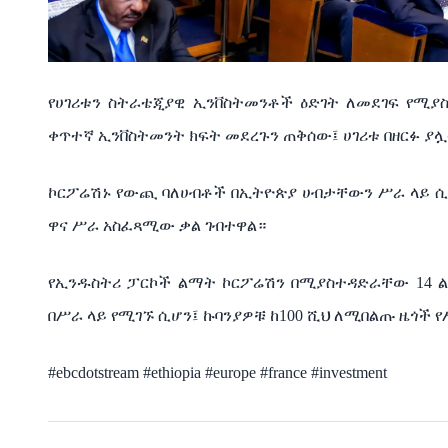
የሀገሪቱን ስትራቴጂያዊ ኢንቨስትመንቶች ዕድገት ለመደገፍ የሚ
ቀጥተኛ ኢንቨስትመንት ክፍት መደረጉን ጠቅሰው፤ ሀገሪቱ በዘርፉ 
ኮርፖሬሽኑ የውጪ ባለሀብቶች በኢትዮጵያ ሀብታቸውን ሥራ ላይ
ዋና ሥራ አስፈጻሚው ቃል ገብተዋል።
የኢንዱስትሪ ፓርኮች ልማት ኮርፖሬሽን በሚያስተዳድራቸው 14 ልዩ
በሥራ ላይ የሚገኙ ሲሆን፤ ኩባንያዎቹ ከ100 ሺህ ለሚበልጡ ዜጎች 
#ebcdotstream #ethiopia #europe #france #investment