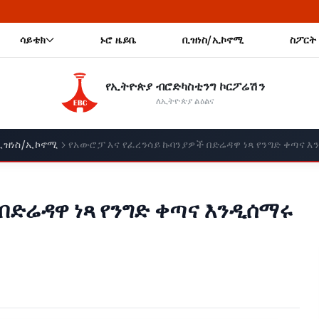
🔥 አስተማማኝና ዘላቂ ጤና
ሳይቴክ
ኑሮ ዜይቤ
ቢዝነስ/ኢኮኖሚ
ስፖርት
የኢትዮጵያ ብሮድካስቲንግ ኮርፖሬሽን
ለኢትዮጵያ ልዕልና
ቢዝነስ/ኢኮኖሚ
የአውሮፓ እና የፈረንሳይ ኩባንያዎች በድሬዳዋ ነጻ የንግድ ቀጣና እ
በድሬዳዋ ነጻ የንግድ ቀጣና እንዲሰማሩ