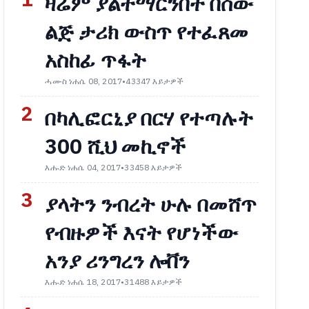
1
ዛሬም ያልተማርንበት በሰው
ልጅ ታሪክ ውስጥ የተፈጸመ
አስከፊ ጥፋት
ሓሙስ ነሐሴ 08, 2017
•
43347 እይታዎች
2
በካሊፎርኒያ በርሃ የተጣሉት
300 ሺህ መኪኖች
እሑድ ነሐሴ 04, 2017
•
33458 እይታዎች
3
ያላትን ንብረት ሁሉ በመሸጥ
የብዙዎች እናት የሆነችው
አንያ ሪንግረን ሎቨን
እሑድ ነሐሴ 18, 2017
•
31488 እይታዎች