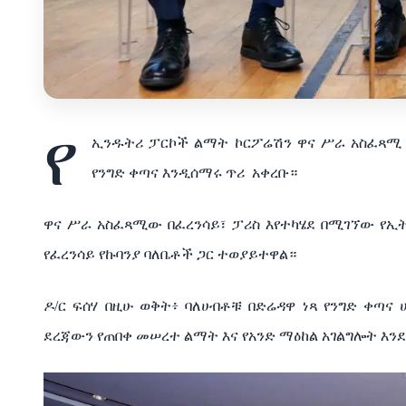
የ
ኢንዱትሪ ፓርኮች ልማት ኮርፖሬሽን ዋና ሥራ አስፈጻሚ ፍሰ
የንግድ ቀጣና እንዲሰማሩ ጥሪ
አቀረቡ።
ዋና ሥራ አስፈጻሚው በፈረንሳይ፣ ፓሪስ እየተካሄደ በሚገኘው የኢ
የፈረንሳይ የኩባንያ ባለቤቶች ጋር ተወያይተዋል።
ዶ/ር ፍሰሃ በዚሁ ወቅት፥ ባለሀብቶቹ በድሬዳዋ ነጻ የንግድ ቀጣ
ደረጃውን የጠበቀ መሠረተ ልማት እና የአንድ ማዕከል አገልግሎት እ