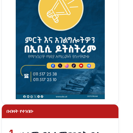
በብዛት የተነበቡ