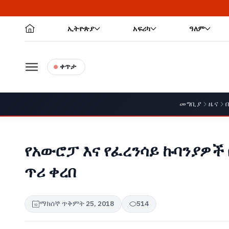
ኢትዮጵያ
አፍሪካ
ዓለም
ቀጥታ
መግቢያ
ዜና
የአውሮፓ እና የፈረንሳይ ኩባንያዎች 
ጥሪ ቀረበ
ማክሰኞ ጥቅምት 25, 2018
514