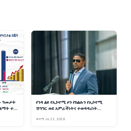
ፉ ዓመታት
የገዳ ልዩ የኢኮኖሚ ዞን የክልሉን የኢኮኖሚ
 ልማት ተኮር
ሽግግር ወደ አምራችነትና ተወዳዳሪነት
የመለወጥ ሚናውን እየተወጣ ነው፡- ርዕሰ
ቅዳሜ ሰኔ 13, 2018
መስተዳድር ሽመልስ አብዲሳ