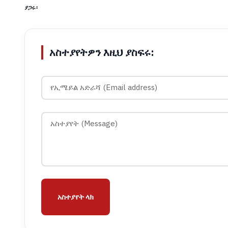
ያጋሩ፡
አስተያየትዎን እዚህ ያስፍሩ:
አስተያየት ላክ