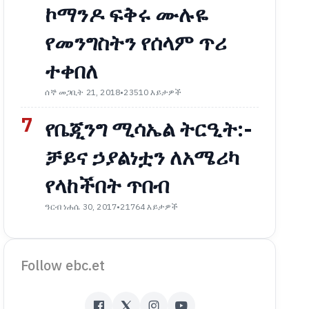
ኮማንዶ ፍቅሩ ሙሉዬ
የመንግስትን የሰላም ጥሪ
ተቀበለ
ሰኞ መጋቢት 21, 2018
•
23510 እይታዎች
7
የቤጂንግ ሚሳኤል ትርዒት:-
ቻይና ኃያልነቷን ለአሜሪካ
የላከችበት ጥበብ
ዓርብ ነሐሴ 30, 2017
•
21764 እይታዎች
Follow ebc.et