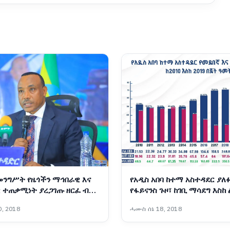
መንግሥት የዜጎችን ማኅበራዊ እና
የአዲስ አበባ ከተማ አስተዳደር ያለ
 ተጠቃሚነት ያረጋገጡ ዘርፈ ብዙ
የፋይናንስ ጉዞ፣ ከገቢ ማሳደግ እስከ
ባራትን አከናውኗል - ርዕሰ
የበጀት ሽግግር
, 2018
ሓሙስ ሰኔ 18, 2018
ኢንጂነር ነጋሽ ዋጌሾ (ዶ/ር)