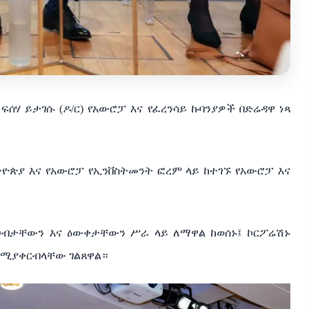
ሃ ይታገሱ (ዶ/ር) የአውሮፓ እና የፈረንሳይ ኩባንያዎች በድሬዳዋ ነጻ
ትዮጵያ እና የአውሮፓ የኢንቨስትመንት ፎረም ላይ ከተገኙ የአውሮፓ እና
ና ሀብታቸውን እና ዕውቀታቸውን ሥራ ላይ ለማዋል ከወሰኑ፤ ኮርፖሬሽኑ
ንደሚያቀርብላቸው ገልጸዋል።