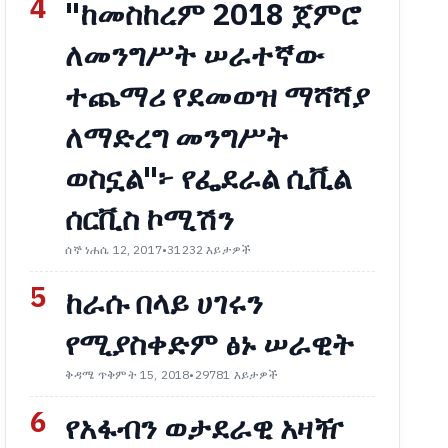
4
"ከመስከረም 2018 ጀምሮ
ለመንግሥት ሠራተኛው
ተጨማሪ የደመወዝ ማሻሻያ
ለማድረግ መንግሥት
ወስኗል"፦ የፌደራል ሲቪል
ሰርቪስ ኮሚሽን
ሰኞ ነሐሴ 12, 2017
•
31232 እይታዎች
5
ከራሱ በላይ ሀገሩን
የሚያስቀድም ፅኑ ሠራዊት
ቅዳሜ ጥቅምት 15, 2018
•
29781 እይታዎች
6
የአፋብን ወታደራዊ አዛዥ