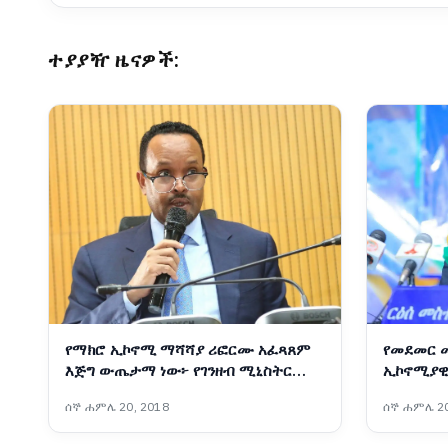
ተያያዥ ዜናዎች:
የማክሮ ኢኮኖሚ ማሻሻያ ሪፎርሙ አፈጻጸም
የመደመር 
እጅግ ውጤታማ ነው፦ የገንዘብ ሚኒስትር
ኢኮኖሚያዊ
አህመድ ሺዴ
የልማት ተግ
ሰኞ ሐምሌ 20, 2018
ሰኞ ሐምሌ 20
መስተዳድር 