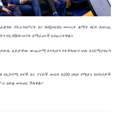
ያስፈልገው የትራንስፖርት እና ሎጂስቲክስ መሠረተ ልማት ዘርፍ ለውጪ
ያሏትን የኢንቨስትመንት አማራጮች አብራርተዋል።
 ሲያውሉ ቆይታቸው ውጤታማ እንዲሆን የተቻለውን ሁሉ እንደሚያደርግ
 የኢኮኖሚ ዞኖች እና ፓርኮች ውስጥ ከ200 በላይ የሚሆኑ ኩባንያዎች
የሥራ ዕድል መፍጠር ችለዋል።