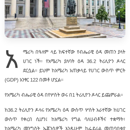
አ
ሜሪካ በዓለም ላይ ከፍተኛው የብሔራዊ ዕዳ መጠን ያላት
ሀገር ነች። የአሜሪካ ያለባት ዕዳ 36.2 ትሪሊዮን ዶላር
ደርሷል። ይህም ከአሜሪካ አጠቃላይ የሀገር ውስጥ ምርት
(GDP) አንፃር 122 በመቶ ሆኗል።
የአሜሪካ ብሔራዊ ዕዳ በየሦስት ወሩ በ1 ትሪሊዮን ዶላር ይጨምራል።
ከ36.2 ትሪሊዮን ዶላሩ የአሜሪካ ዕዳ ውስጥ ሦስት አራተኛው ከሀገር
ውስጥ የቀረበ ሲሆን፤ ከአሜሪካ የግል ባለሀብቶችና ተቋማት፣
ከአሜሪካ መንግስት ኤጀንሲዎች እንዲሁም ከፌደራል መጠባበቂያ