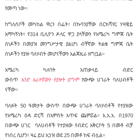
የመጣ ነው።
ከግለሰቦች መካከል ዋረን በፌት፣ በኩባንያቸው በርክሻየር ሃዛዌይ
አማካኝነት፣ የ314 ቢሊዮን ዶላር ዋጋ ያላቸውን የአሜሪካ ግምጃ ቤት
ሰነዶችን በመያዝ መንግሥታዊ ያልሆነ ብቸኛው ትልቁ ግምጃ ቤት
ሰነዶችን የያዙ ባለሃብት መሆናቸውን አልጃዚራ ዘግቧል።
አሜሪካ ካለባት አጠቃላይ ብድር
ውስጥ
አንድ
አራተኛውን
የያዙት
ደግሞ
የውጭ ሀገራት ባለሀብቶች
ናቸው።
ባለፉት 50 ዓመታት ውስጥ በውጭ ሀገራት ባለሃብቶች የተያዘው
የአሜሪካ ዕዳ ድርሻ በአምስት እጥፍ ጨምሯል። እ.አ.አ. በ1970
በውጭ ሀገር ባለሀብቶች የተያዘው የብድር አቅርቦት 5 በመቶ ብቻ
የነበረ ሲሆን፣ ዛሬ ይህ አኃዝ ወደ 25 በመቶ ከፍ ብሏል።