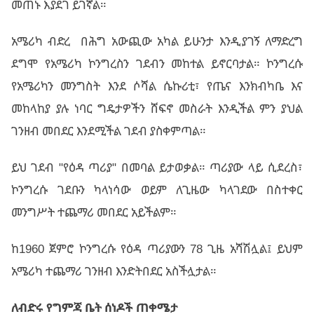
መጠኑ እያደገ ይገኛል።
አሜሪካ ብድረ በሕግ አውጪው አካል ይሁንታ እንዲያገኝ ለማድረግ
ደግሞ የአሜሪካ ኮንግረስን ገደብን መከተል ይኖርባታል። ኮንግረሱ
የአሜሪካን መንግስት እንደ ሶሻል ሴኩሪቲ፣ የጤና እንክብካቤ እና
መከላከያ ያሉ ነባር ግዴታዎችን ሸፍኖ መስራት እንዲችል ምን ያህል
ገንዘብ መበደር እንደሚችል ገደብ ያስቀምጣል።
ይህ ገደብ "የዕዳ ጣሪያ" በመባል ይታወቃል። ጣሪያው ላይ ሲደረስ፣
ኮንግረሱ ገደቡን ካላነሳው ወይም ለጊዜው ካላገደው በስተቀር
መንግሥት ተጨማሪ መበደር አይችልም።
ከ1960 ጀምሮ ኮንግረሱ የዕዳ ጣሪያውን 78 ጊዜ አሻሽሏል፤ ይህም
አሜሪካ ተጨማሪ ገንዘብ እንድትበደር አስችሏታል።
ለብድሩ
የግምጃ
ቤት
ሰነዶች
ጠቀሜታ