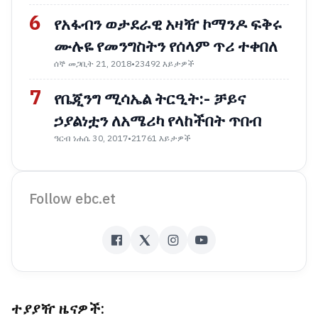
6
የአፋብን ወታደራዊ አዛዥ ኮማንዶ ፍቅሩ
ሙሉዬ የመንግስትን የሰላም ጥሪ ተቀበለ
ሰኞ መጋቢት 21, 2018
•
23492 እይታዎች
7
የቤጂንግ ሚሳኤል ትርዒት:- ቻይና
ኃያልነቷን ለአሜሪካ የላከችበት ጥበብ
ዓርብ ነሐሴ 30, 2017
•
21761 እይታዎች
Follow ebc.et
ተያያዥ ዜናዎች: