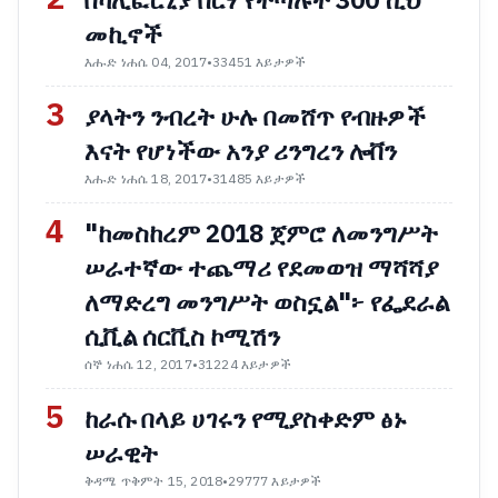
በካሊፎርኒያ በርሃ የተጣሉት 300 ሺህ
መኪኖች
እሑድ ነሐሴ 04, 2017
•
33451 እይታዎች
3
ያላትን ንብረት ሁሉ በመሸጥ የብዙዎች
እናት የሆነችው አንያ ሪንግረን ሎቨን
እሑድ ነሐሴ 18, 2017
•
31485 እይታዎች
4
"ከመስከረም 2018 ጀምሮ ለመንግሥት
ሠራተኛው ተጨማሪ የደመወዝ ማሻሻያ
ለማድረግ መንግሥት ወስኗል"፦ የፌደራል
ሲቪል ሰርቪስ ኮሚሽን
ሰኞ ነሐሴ 12, 2017
•
31224 እይታዎች
5
ከራሱ በላይ ሀገሩን የሚያስቀድም ፅኑ
ሠራዊት
ቅዳሜ ጥቅምት 15, 2018
•
29777 እይታዎች