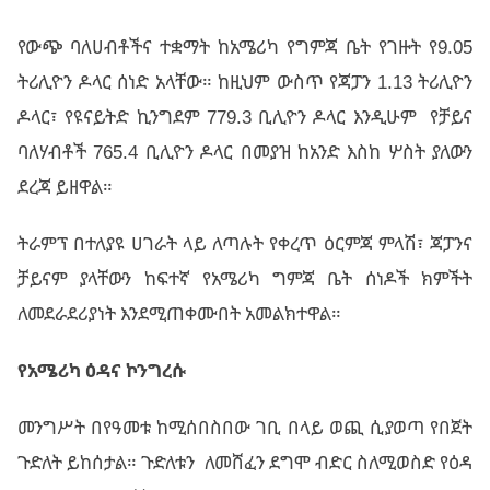
የውጭ ባለሀብቶችና ተቋማት ከአሜሪካ የግምጃ ቤት የገዙት የ9.05
ትሪሊዮን ዶላር ሰነድ አላቸው። ከዚህም ውስጥ የጃፓን 1.13 ትሪሊዮን
ዶላር፣ የዩናይትድ ኪንግደም 779.3 ቢሊዮን ዶላር እንዲሁም የቻይና
ባለሃብቶች 765.4 ቢሊዮን ዶላር በመያዝ ከአንድ እስከ ሦስት ያለውን
ደረጃ ይዘዋል።
ትራምፕ በተለያዩ ሀገራት ላይ ለጣሉት የቀረጥ ዕርምጃ ምላሽ፣ ጃፓንና
ቻይናም ያላቸውን ከፍተኛ የአሜሪካ ግምጃ ቤት ሰነዶች ክምችት
ለመደራደሪያነት እንደሚጠቀሙበት አመልክተዋል።
የአሜሪካ
ዕዳና
ኮንግረሱ
መንግሥት በየዓመቱ ከሚሰበስበው ገቢ በላይ ወጪ ሲያወጣ የበጀት
ጉድለት ይከሰታል። ጉድለቱን ለመሸፈን ደግሞ ብድር ስለሚወስድ የዕዳ