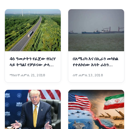
46 ዓመታትን የፈጀው የበረሃ
በአሜሪካ እና በኢራን መካከል
ላይ ትግል፤ የቻይናው ታላቁ
የተለኮሰው እሳት ራስን
አረንጓዴ ግንብ አስገራሚ
ወደመግታት እንዲሸጋገር
ማክሰኞ ሐምሌ 21, 2018
ሰኞ ሐምሌ 13, 2018
ስኬት
ዓለም አቀፍ ተቋማት ጠየቁ