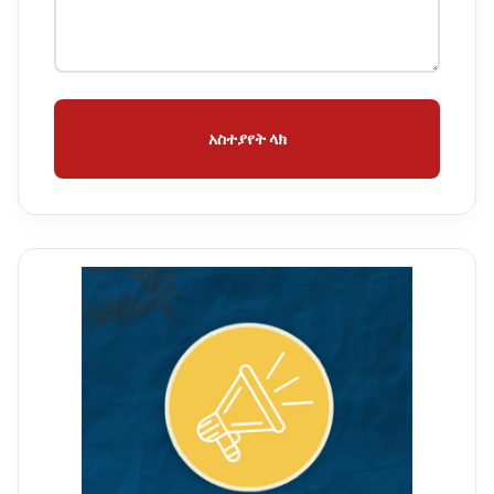
አስተያየት ላክ