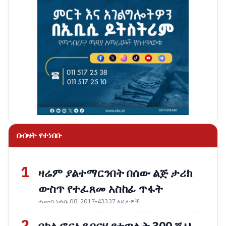
በብዛት የተነበቡ
1
ዛሬም ያልተማርንበት በሰው ልጅ ታሪክ
ውስጥ የተፈጸመ አስከፊ ጥፋት
ሓሙስ ነሐሴ 08, 2017
•
43337 እይታዎች
2