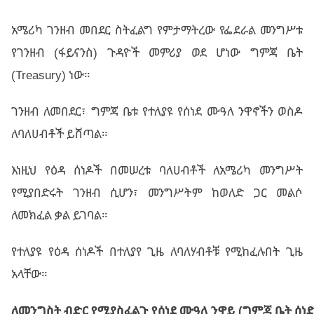
አሜሪካ ገንዘብ መበደር ስትፈልግ የምታማትረው የፌደራል መንግሥቱ
የገንዘብ (ፋይናንስ) ጉዳዮች መምሪያ ወደ ሆነው ግምጃ ቤት
(Treasury) ነው።
ገንዘብ ለመበደር፣ ግምጃ ቤቱ የተለያዩ የሰነደ ሙዓለ ንዋኖችን ወስዶ
ለባለሀብቶች ይሸጣል።
እነዚህ የዕዳ ሰነዶች በመሠረቱ ባለሀብቶች ለአሜሪካ መንግሥት
የሚያበድሩት ገንዘብ ሲሆን፣ መንግሥትም ከወለድ ጋር መልሶ
ለመክፈል ቃል ይገባል።
የተለያዩ የዕዳ ሰነዶች በተለያየ ጊዜ ለባለሃብቶቹ የሚከፈሉበት ጊዜ
አላቸው።
ለመንግስት
ብድር
የሚያስፈልጉ
የሰነደ
ሙዓለ
ንዋይ
(
ግምጃ
ቤት
ሰነ