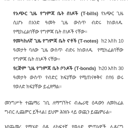
የአጭር
ጊዜ
የግምጃ
ቤት
ሰነዶች
(T-bills)
የአጭር ጊዜ
ሲሆኑ በአንድ ዓመት ጊዜ ውስጥ ብድሩ ከነወለዱ
የሚከፈልባቸው የግምጃ ቤት ሰነዶች ናቸው።
የመካከለኛ
ጊዜ
የግምጃ
ቤት
ኖቶች
(T-notes)
ከ2 እስከ 10
ዓመታት ባለው ጊዜ ውስጥ ብድሩ ከነወለዱ የሚከፈልባቸው
የግምጃ ቤት ሰነዶች ናቸው።
የረጅም
ጊዜ
የግምጃ
ቤት
ቦንዶች
(T-bonds)
ከ20 እስከ 30
ዓመታት ውስጥ የብድር ክፍያቸው የሚጠናቀቅና በየ6 ወሩ
የወለድ ክፍያቸው ይፈጸማል።
መንግሥት ተጨማሪ ገቢ ለማግኘትና ብሔራዊ ዕዳውን ለመክፈል
ግብር ሊጨምር ይችላል፤ ይህም ሕዝቡ ላይ ወጪን ይጨምራል።
እየጨመረ የሚሄድ ዕዳ ለከፍተኛ የወለድ ምጣኔዎች ሊዳርግ