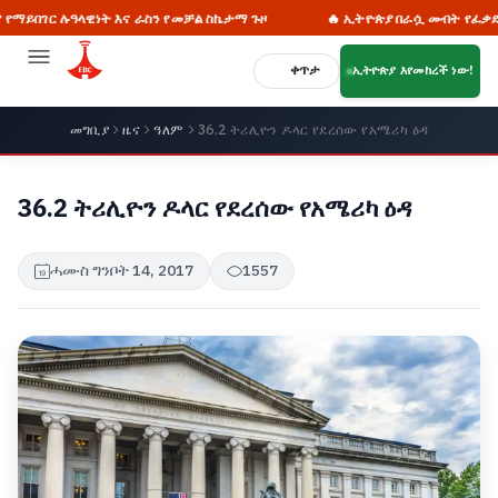
ዓላዊነት እና ራስን የመቻል ስኬታማ ጉዞ
🔥 ኢትዮጵያ በራሷ መብት የፈቃድ ጠያቂነት ታ
ቀጥታ
ኢትዮጵያ እየመከረች ነው!
መግቢያ
ዜና
ዓለም
36.2 ትሪሊዮን ዶላር የደረሰው የአሜሪካ ዕዳ
36.2 ትሪሊዮን ዶላር የደረሰው የአሜሪካ ዕዳ
ሓሙስ ግንቦት 14, 2017
1557