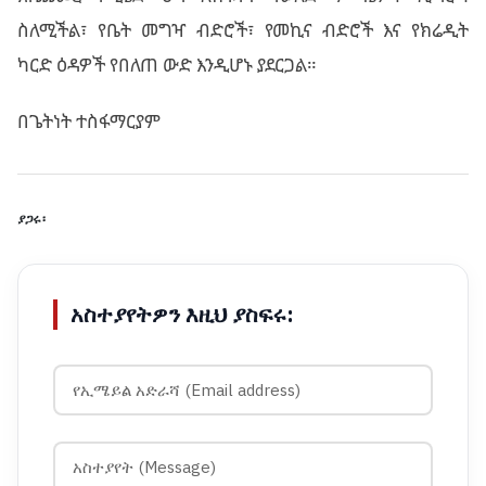
ስለሚችል፣ የቤት መግዣ ብድሮች፣ የመኪና ብድሮች እና የክሬዲት
ካርድ ዕዳዎች የበለጠ ውድ እንዲሆኑ ያደርጋል።
በጌትነት ተስፋማርያም
ያጋሩ፡
አስተያየትዎን እዚህ ያስፍሩ: