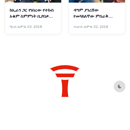
ከኢራን ጋር የነበረው የተኩስ
ዳግም ያገረሸው
አቁም ስምምነት ቢያበቃም
የመካከለኛው ምስራቅ
አሜሪካ ከኢራን ጋር
ውጥረት
ዓርብ ሐምሌ 03, 2018
ሓሙስ ሐምሌ 02, 2018
ትወያያለች፦ ፕሬዝዳንት
ትራምፕ
Dark