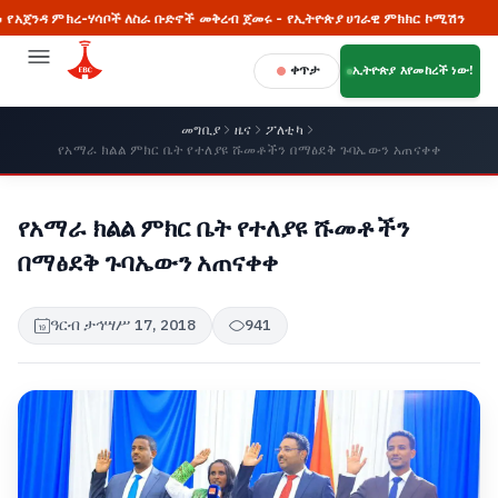
ምክረ-ሃሳቦች ለስራ ቡድኖች መቅረብ ጀመሩ - የኢትዮጵያ ሀገራዊ ምክክር ኮሚሽን
🔥 በጅ
ቀጥታ
ኢትዮጵያ እየመከረች ነው!
መግቢያ
ዜና
ፖለቲካ
የአማራ ክልል ምክር ቤት የተለያዩ ሹመቶችን በማፅደቅ ጉባኤውን አጠናቀቀ
የአማራ ክልል ምክር ቤት የተለያዩ ሹመቶችን
በማፅደቅ ጉባኤውን አጠናቀቀ
ዓርብ ታኅሣሥ 17, 2018
941