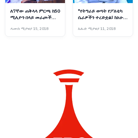
ለ7ኛው ጠቅላላ ምርጫ ከ50
"የትግራይ ወጣት የፖለቲካ
ሚሊዮን በላይ መራጮች
ሴራዎችን ተረድቷል፤ ከአሁን
ተመዝግበዋል - ብሔራዊ
በኋላ የጦርነት መሣሪያ
ሓሙስ ሚያዝያ 15, 2018
እሑድ ሚያዝያ 11, 2018
ምርጫ ቦርድ
አይሆንም"፦ የቀድሞዋ አፈ-
ጉባኤ ኬሪያ ኢብራሂም