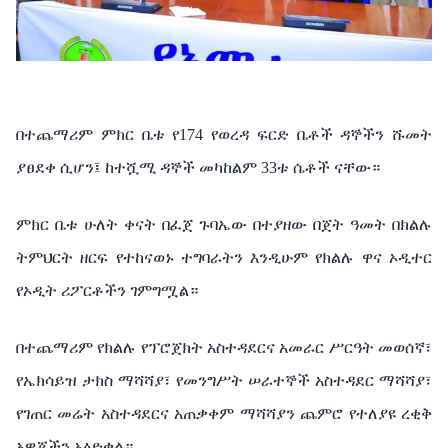
በተጨማሪም ምክር ቤቱ የ174 የወረዳ ፍርድ ቤቶች ዳኞችን ሹመት
ያፀደቀ ሲሆን፤ ከተሿሚ ዳኞች መካከልም 33ቱ ሴቶች ናቸው።
ምክር ቤቱ ሁለት ቀናት በፈጀ ጉባኤው በተያዘው በጀት ዓመት በክልሉ
ትምህርት ዘርፍ የተከናወኑ ተግባራትን እንዲሁም የክልሉ ዋና ኦዲተር
የኦዲት ሪፖርቶችን ገምግሟል።
በተጨማሪም የክልሉ የፕሮጀክት አስተዳደርና አመራር ሥርዓት መወሰኛ፣
የኤክሳይዝ ታክስ ማሻሻያ፣ የመንግሥት ሠራተኞች አስተዳደር ማሻሻያ፣
የገጠር መሬት አስተዳደርና አጠቃቀም ማሻሻያን ጨምሮ የተለያዩ ረቂቅ
አዋጆችን አፅድቋል።