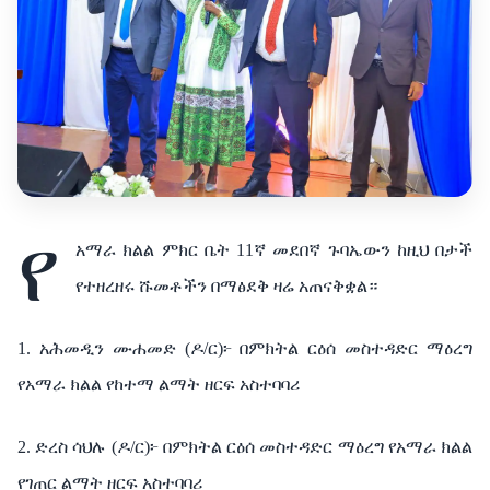
የ
አማራ ክልል ምክር ቤት 11ኛ መደበኛ ጉባኤውን ከዚህ በታች
የተዘረዘሩ ሹመቶችን በማፅደቅ ዛሬ አጠናቅቋል።
1. አሕመዲን ሙሐመድ (ዶ/ር)፦ በምክትል ርዕሰ መስተዳድር ማዕረግ
የአማራ ክልል የከተማ ልማት ዘርፍ አስተባባሪ
2. ድረስ ሳህሉ (ዶ/ር)፦ በምክትል ርዕሰ መስተዳድር ማዕረግ የአማራ ክልል
የገጠር ልማት ዘርፍ አስተባባሪ