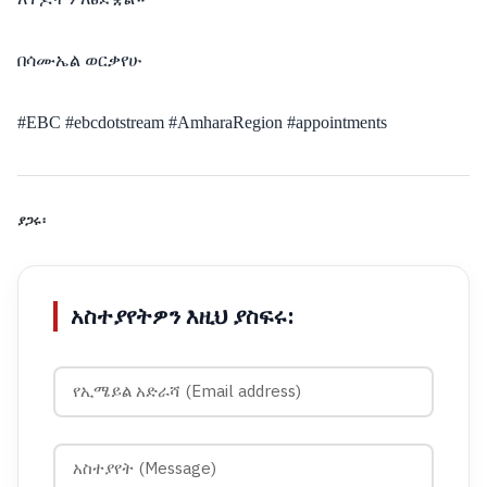
በሳሙኤል ወርቃየሁ
#EBC #ebcdotstream #AmharaRegion #appointments
ያጋሩ፡
አስተያየትዎን እዚህ ያስፍሩ: