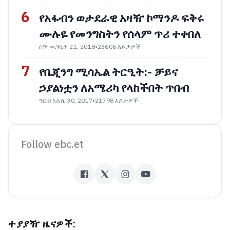
6
የአፋብን ወታደራዊ አዛዥ ኮማንዶ ፍቅሩ
ሙሉዬ የመንግስትን የሰላም ጥሪ ተቀበለ
ሰኞ መጋቢት 21, 2018
•
23606 እይታዎች
7
የቤጂንግ ሚሳኤል ትርዒት:- ቻይና
ኃያልነቷን ለአሜሪካ የላከችበት ጥበብ
ዓርብ ነሐሴ 30, 2017
•
21798 እይታዎች
Follow ebc.et
ተያያዥ ዜናዎች: