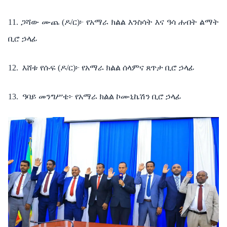
11. ጋሻው ሙጨ (ዶ/ር)፦ የአማራ ክልል እንስሳት እና ዓሳ ሐብት ልማት
ቢሮ ኃላፊ
12.
እሸቱ የሱፍ (ዶ/ር)፦ የአማራ ክልል ሰላምና ጸጥታ ቢሮ ኃላፊ
13.
ዓባይ መንግሥቴ፦ የአማራ ክልል ኮሙኒኬሽን ቢሮ ኃላፊ