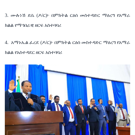
3. ሙሉነሽ ደሴ (ዶ/ር)፦ በምክትል ርዕሰ መስተዳድር ማዕረግ የአማራ
ክልል የማኅበራዊ ዘርፍ አስተባባሪ
4.
አማኑኤል ፈረደ (ዶ/ር)፦ በምክትል ርዕሰ መስተዳድር ማዕረግ የአማራ
ክልል የአስተዳደር ዘርፍ አስተባባሪ