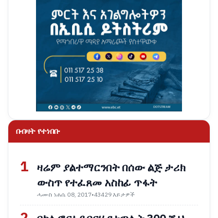
በብዛት የተነበቡ
1
ዛሬም ያልተማርንበት በሰው ልጅ ታሪክ
ውስጥ የተፈጸመ አስከፊ ጥፋት
ሓሙስ ነሐሴ 08, 2017
•
43429 እይታዎች
2