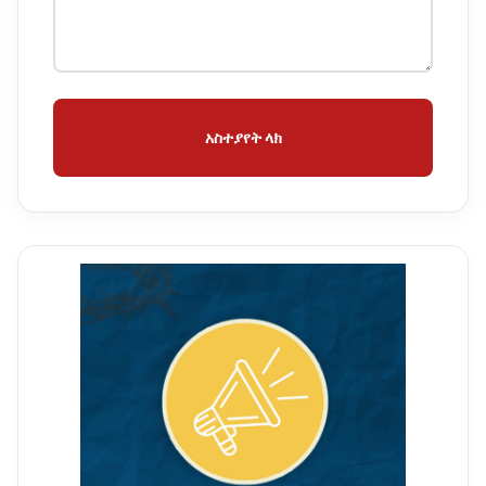
አስተያየት ላክ