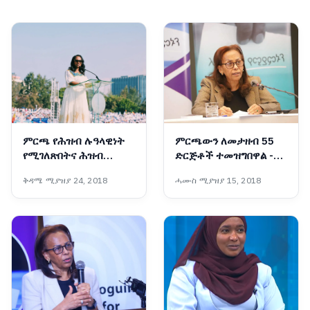
ምርጫ የሕዝብ ሉዓላዊነት
ምርጫውን ለመታዘብ 55
የሚገለጽበትና ሕዝብ
ድርጅቶች ተመዝግበዋል -
በድምፁ መንግሥት
ብሔራዊ ምርጫ ቦርድ
ቅዳሜ ሚያዝያ 24, 2018
ሓሙስ ሚያዝያ 15, 2018
የሚመሠርትበትም ሂደት
ነው፡- ከንቲባ አዳነች አቤቤ