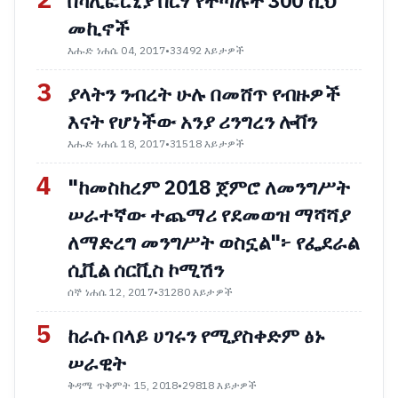
በካሊፎርኒያ በርሃ የተጣሉት 300 ሺህ
መኪኖች
እሑድ ነሐሴ 04, 2017
•
33492 እይታዎች
3
ያላትን ንብረት ሁሉ በመሸጥ የብዙዎች
እናት የሆነችው አንያ ሪንግረን ሎቨን
እሑድ ነሐሴ 18, 2017
•
31518 እይታዎች
4
"ከመስከረም 2018 ጀምሮ ለመንግሥት
ሠራተኛው ተጨማሪ የደመወዝ ማሻሻያ
ለማድረግ መንግሥት ወስኗል"፦ የፌደራል
ሲቪል ሰርቪስ ኮሚሽን
ሰኞ ነሐሴ 12, 2017
•
31280 እይታዎች
5
ከራሱ በላይ ሀገሩን የሚያስቀድም ፅኑ
ሠራዊት
ቅዳሜ ጥቅምት 15, 2018
•
29818 እይታዎች