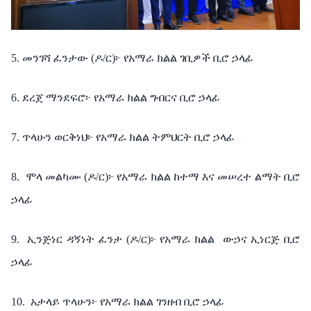
5. መንገሻ ፈንታው (ዶ/ር)፦ የአማራ ክልል ገቢዎች ቢሮ ኃላፊ
6. ደረጀ ማንደፍሮ፦ የአማራ ክልል ግብርና ቢሮ ኃላፊ
7. ጥላሁን ወርቅነህ፦ የአማራ ክልል ትምህርት ቢሮ ኃላፊ
8.
ሞላ መልካሙ (ዶ/ር)፦ የአማራ ክልል ከተማ እና መሠረተ ልማት ቢሮ
ኃላፊ
9.
ኢንጅነር ዳኝነት ፈንታ (ዶ/ር)፦ የአማራ ክልል
ውኃና ኢነርጅ ቢሮ
ኃላፊ
10.
አታላይ ጥላሁን፦ የአማራ ክልል ገንዘብ ቢሮ ኃላፊ