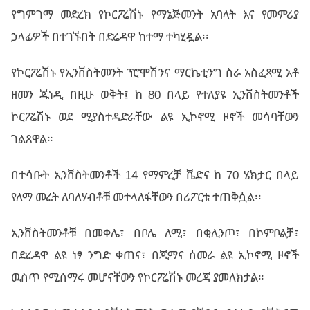
የግምገማ መድረክ የኮርፖሬሽኑ የማኔጅመንት አባላት እና የመምሪያ
ኃላፊዎች በተገኙበት በድሬዳዋ ከተማ ተካሂዷል፡፡
የኮርፖሬሽኑ የኢንቨስትመንት ፕሮሞሽንና ማርኬቲንግ ስራ አስፈጻሚ አቶ
ዘመን ጁነዲ በዚሁ ወቅት፤ ከ 80 በላይ የተለያዩ ኢንቨስትመንቶች
ኮርፖሬሽኑ ወደ ሚያስተዳድራቸው ልዩ ኢኮኖሚ ዞኖች መሳባቸውን
ገልጸዋል።
በተሳቡት ኢንቨስትመንቶች 14 የማምረቻ ሼድና ከ 70 ሄክታር በላይ
የለማ መሬት ለባለሃብቶቹ መተላለፋቸውን በሪፖርቱ ተጠቅሷል፡፡
ኢንቨስትመንቶቹ በመቀሌ፣ በቦሌ ለሚ፣ በቂሊንጦ፣ በኮምቦልቻ፣
በድሬዳዋ ልዩ ነፃ ንግድ ቀጠና፣ በጂማና ሰመራ ልዩ ኢኮኖሚ ዞኖች
ዉስጥ የሚሰማሩ መሆናቸውን የኮርፖሬሽኑ መረጃ ያመለክታል።