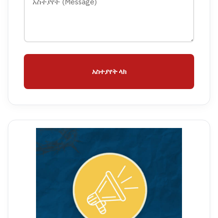
አስተያየት ላክ