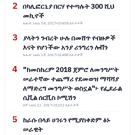
2
በካሊፎርኒያ በርሃ የተጣሉት 300 ሺህ
መኪኖች
እሑድ ነሐሴ 04, 2017
•
33458 እይታዎች
3
ያላትን ንብረት ሁሉ በመሸጥ የብዙዎች
እናት የሆነችው አንያ ሪንግረን ሎቨን
እሑድ ነሐሴ 18, 2017
•
31488 እይታዎች
4
"ከመስከረም 2018 ጀምሮ ለመንግሥት
ሠራተኛው ተጨማሪ የደመወዝ ማሻሻያ
ለማድረግ መንግሥት ወስኗል"፦ የፌደራል
ሲቪል ሰርቪስ ኮሚሽን
ሰኞ ነሐሴ 12, 2017
•
31232 እይታዎች
5
ከራሱ በላይ ሀገሩን የሚያስቀድም ፅኑ
ሠራዊት