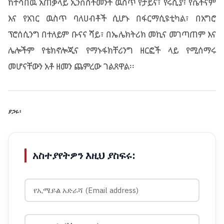
ከተሳበዉ አጠቃላይ ኢንቨስትመንት ዉስጥ የቻይና፣ የሩሲያ፣ የቬትናም
እና የአገር ዉስጥ ባለሀብቶች ሲሆኑ በፋርማሲዩቲካል፣ በአግሮ
ፕሮሰሲንግ በተለይም ቡናና ሻይ፣ በኤሌክትሪክ መኪና መገጣጠም እና
ሌሎችም የቴክኖሎጂና የማኑፋክቸሪንግ ዘርፎች ላይ የሚሰማሩ
መሆናቸውን አቶ ዘመን ጨምረው ገልጸዋል፡፡
ያጋሩ፡
አስተያየትዎን እዚህ ያስፍሩ: