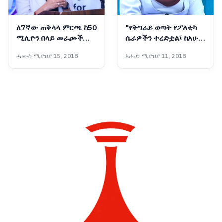
ለ7ኛው ጠቅላላ ምርጫ ከ50
"የትግራይ ወጣት የፖለቲካ
ሚሊዮን በላይ መራጮች
ሴራዎችን ተረድቷል፤ ከአሁን
ተመዝግበዋል - ብሔራዊ
በኋላ የጦርነት መሣሪያ
ሓሙስ ሚያዝያ 15, 2018
እሑድ ሚያዝያ 11, 2018
ምርጫ ቦርድ
አይሆንም"፦ የቀድሞዋ አፈ-
ጉባኤ ኬሪያ ኢብራሂም