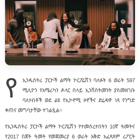
የ
ኢንዱስትሪ ፓርኮች ልማት ኮርፖሬሽን ባለፉት 6 ወራት 597
ሚሊዮን የአሜሪካን ዶላር በላይ ኢንቨስትመንት ያስመዘገቡ
ባለሃብቶች ወደ ልዩ የኢኮኖሚ ዞኖችና ድሬዳዋ ነጻ የንግድ
ቀጠና መግባታቸው ተገልጿል፡፡
የኢንዱስትሪ ፓርኮች ልማት ኮርፖሬሽን የተመሰረተበትን 10ኛ ዓመትና
የ2017 በጀት ዓመት የመጀመሪያ 6 ወራት እቅድ አፈጻጸም ሪፖርት