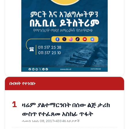
በብዛት የተነበቡ
1
ዛሬም ያልተማርንበት በሰው ልጅ ታሪክ
ውስጥ የተፈጸመ አስከፊ ጥፋት
ሓሙስ ነሐሴ 08, 2017
•
43346 እይታዎች