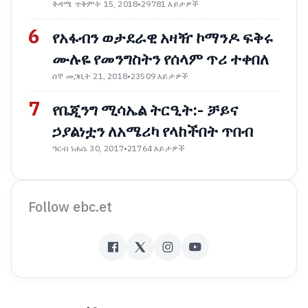
ቅዳሜ ጥቅምት 15, 2018
•
29781 እይታዎች
6
የአፋብን ወታደራዊ አዛዥ ኮማንዶ ፍቅሩ
ሙሉዬ የመንግስትን የሰላም ጥሪ ተቀበለ
ሰኞ መጋቢት 21, 2018
•
23509 እይታዎች
7
የቤጂንግ ሚሳኤል ትርዒት:- ቻይና
ኃያልነቷን ለአሜሪካ የላከችበት ጥበብ
ዓርብ ነሐሴ 30, 2017
•
21764 እይታዎች
Follow ebc.et