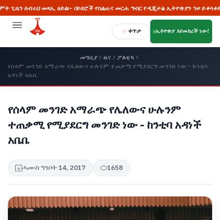
 ለብሩህ መጻኢ ዕድል፡- በኮደሮች የስልጠና መርሐ ግብር የዲጂታል ኢትዮጵያን ጉዞ ይቀላቀሉ
ቀጥታ
ኢትዮጵያ እየመከረች ነው!
መግቢያ
ዜና
ፖለቲካ
የሰላም መንገድ አማራጭ የሌለውና ሁሉንም ተጠቃሚ የሚያደርግ መንገድ ነው - ከንቲባ
አዳነች አቤቤ
የሰላም መንገድ አማራጭ የሌለውና ሁሉንም
ተጠቃሚ የሚያደርግ መንገድ ነው - ከንቲባ አዳነች
አቤቤ
ሓሙስ ግንቦት 14, 2017
1658