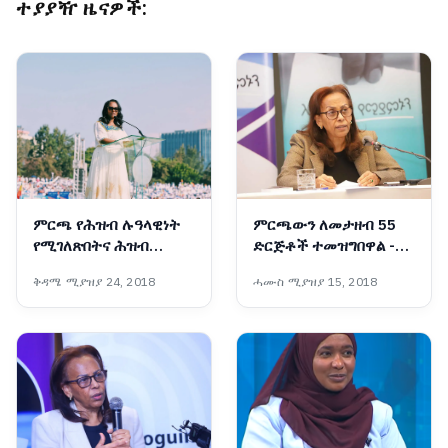
ተያያዥ ዜናዎች:
ምርጫ የሕዝብ ሉዓላዊነት
ምርጫውን ለመታዘብ 55
የሚገለጽበትና ሕዝብ
ድርጅቶች ተመዝግበዋል -
በድምፁ መንግሥት
ብሔራዊ ምርጫ ቦርድ
ቅዳሜ ሚያዝያ 24, 2018
ሓሙስ ሚያዝያ 15, 2018
የሚመሠርትበትም ሂደት
ነው፡- ከንቲባ አዳነች አቤቤ