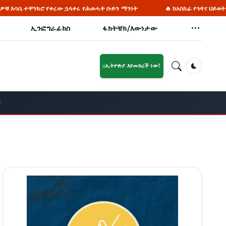
ት ቡድን ማንነት
🔥 ከአስከፊ የጎዳና ህይወት ወደ ብሩህ ተስፋ 858 የ'ለነገዋ' ማዕከል 
ኢንፎግራፊክስ
ፋክትቼክ/እውነታው
ኢትዮጵያ እየመከረች ነው!
Dark Mod
ት