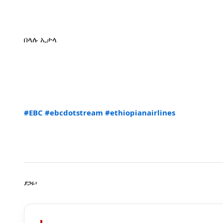
በላሉ ኢታላ
#EBC
#ebcdotstream
#ethiopianairlines
ያጋሩ፡