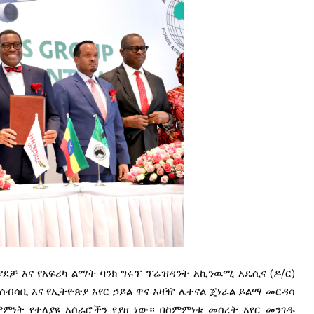
ቻ እና የአፍሪካ ልማት ባንክ ግሩፕ ፕሬዝዳንት አኪንዉሚ አዴሲና (ዶ/ር)
ሰብሳቢ እና የኢትዮጵያ አየር ኃይል ዋና አዛዥ ሌተናል ጄነራል ይልማ መርዳሳ
ምነት የተለያዩ አሰራሮችን የያዘ ነው።
በስምምነቱ መሰረት አየር መንገዱ