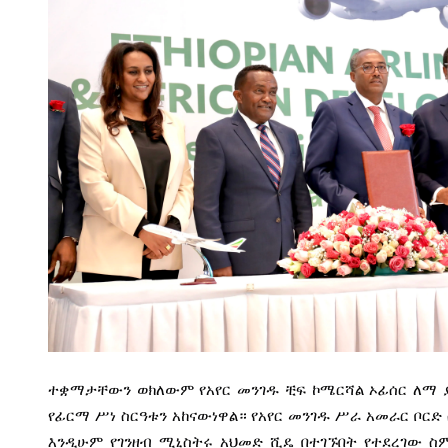
ተቋማታቸውን ወክለውም የአየር መንገዱ ቺፍ ኮሜርሻል ኦፊሰር ለማ ያደ
የፊርማ ሥነ ስርዓቱን አከናውነዋል።
የአየር መንገዱ ሥራ አመራር ቦርድ 
እንዲሁም የገንዘብ ሚኒስትሩ አህመድ ሺዴ በተገኙበት የተደረገው ስም