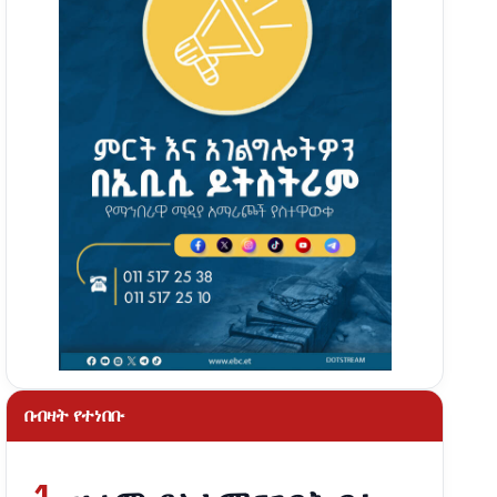
በብዛት የተነበቡ