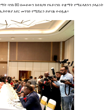
ልማት ባንክ 80 በመቶውን ከተለያዩ የፋይናንስ ተቋማት የማፈላለጉን ኃላፊነት
ኢትዮጵያ አየር መንገድ የሚሸፈን ይሆናል ተብሏል።