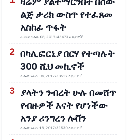
1
ዛሬም ያልተማርንበት በሰው
ልጅ ታሪክ ውስጥ የተፈጸመ
አስከፊ ጥፋት
ሓሙስ ነሐሴ 08, 2017
•
43473 እይታዎች
2
በካሊፎርኒያ በርሃ የተጣሉት
300 ሺህ መኪኖች
እሑድ ነሐሴ 04, 2017
•
33517 እይታዎች
3
ያላትን ንብረት ሁሉ በመሸጥ
የብዙዎች እናት የሆነችው
አንያ ሪንግረን ሎቨን
እሑድ ነሐሴ 18, 2017
•
31530 እይታዎች