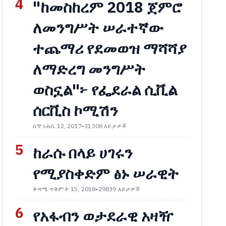
4
"ከመስከረም 2018 ጀምሮ
ለመንግሥት ሠራተኛው
ተጨማሪ የደመወዝ ማሻሻያ
ለማድረግ መንግሥት
ወስኗል"፦ የፌደራል ሲቪል
ሰርቪስ ኮሚሽን
ሰኞ ነሐሴ 12, 2017
•
31308 እይታዎች
5
ከራሱ በላይ ሀገሩን
የሚያስቀድም ፅኑ ሠራዊት
ቅዳሜ ጥቅምት 15, 2018
•
29839 እይታዎች
6
የአፋብን ወታደራዊ አዛዥ