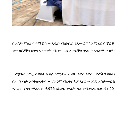
በሁለት ምዕራፍ የሚገነባው አዲሱ የአቡሴራ የአውሮፕላን ማረፊያ ፕሮጀክት
መንገደኞችን በተሻለ ፍጥነት ማስተናገድ እንዲችል ተደርጎ እንደሚገነባም
ፕሮጀክቱ በሚያርፍበት ስፍራ ለሚኖሩ 2500 አርሶ አርሶ አደሮችን በዘላ
ቦታ ግንባታ እየተጠናቀቀ መሆኑንም የኢትዮጵያ አየር መንገድ አስታውቋል
የአውሮፕላን ማረፊያ በ3975 ሄክታር መሬት ላይ የሚያርፍ ሲሆን፤ በ2