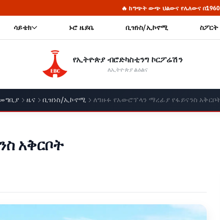
🔥 ከግጭት ውጭ ህልውና የሌለውና በ1960ዎቹ እሳቤ ተቸንክሮ የቀረው ኋላቀሩ የሕወሓ
ሳይቴክ
ኑሮ ዜይቤ
ቢዝነስ/ኢኮኖሚ
ስፖርት
የኢትዮጵያ ብሮድካስቲንግ ኮርፖሬሽን
ለኢትዮጵያ ልዕልና
መግቢያ
ዜና
ቢዝነስ/ኢኮኖሚ
ለግዙፉ የአውሮፕላን ማረፊያ የፋይናንስ አቅርቦ
ንስ አቅርቦት