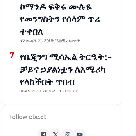
ኮማንዶ ፍቅሩ ሙሉዬ
የመንግስትን የሰላም ጥሪ
ተቀበለ
ሰኞ መጋቢት 21, 2018
•
23665 እይታዎች
7
የቤጂንግ ሚሳኤል ትርዒት:-
ቻይና ኃያልነቷን ለአሜሪካ
የላከችበት ጥበብ
ዓርብ ነሐሴ 30, 2017
•
21815 እይታዎች
Follow ebc.et