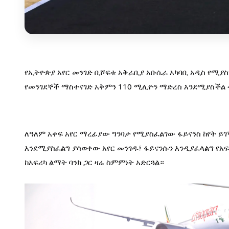
የኢትዮጵያ አየር መንገድ ቢሾፍቱ አቅራቢያ አቡሴራ አካባቢ አዲስ የሚያስ
የመንገደኞች ማስተናገድ አቅምን 110 ሚሊዮን ማድረስ እንደሚያስችል
ለዓለም አቀፍ አየር ማረፊያው ግንባታ የሚያስፈልገው ፋይናንስ ከየት ይገ
እንደሚያስፈልግ ያሳወቀው አየር መንገዱ፤ ፋይናንሱን እንዲያፈላልግ የአፍ
ከአፍሪካ ልማት ባንክ ጋር ዛሬ ስምምነት አድርጓል።