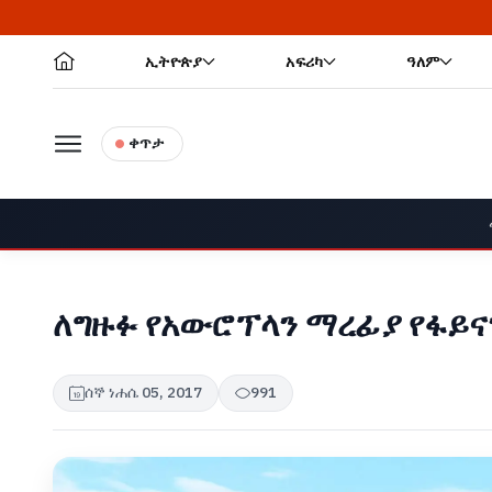
ኢትዮጵያ
አፍሪካ
ዓለም
ቀጥታ
ለግዙፉ የአውሮፕላን ማረፊያ የፋይና
ሰኞ ነሐሴ 05, 2017
991