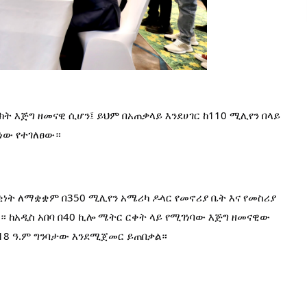
 እጅግ ዘመናዊ ሲሆን፤ ይህም በአጠቃላይ እንደሀገር ከ110 ሚሊየን በላይ 
 ነው የተገለፀው።
ቂነት ለማቋቋም በ350 ሚሊየን አሜሪካ ዶላር የመኖሪያ ቤት እና የመስሪያ 
። 
ከአዲስ አበባ በ40 ኪሎ ሜትር ርቀት ላይ የሚገነባው እጅግ ዘመናዊው 
018 ዓ.ም ግንባታው እንደሚጀመር ይጠበቃል።