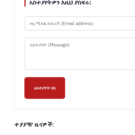
አስተያየትዎን እዚህ ያስፍሩ:
አስተያየት ላክ
ተያያዥ ዜናዎች: