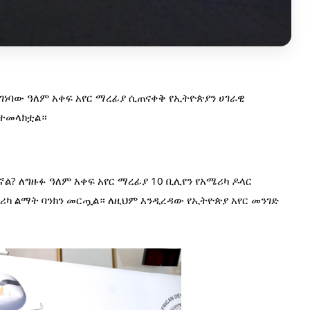
ገነባው ዓለም አቀፍ አየር ማረፊያ ሲጠናቀቅ የኢትዮጵያን ሀገራዊ 
 ተመላክቷል።
ኛል? 
ለግዙፉ ዓለም አቀፍ አየር ማረፊያ 10 ቢሊየን የአሜሪካ ዶላር 
ሪካ ልማት ባንክን መርጧል። 
ለዚህም እንዲረዳው የኢትዮጵያ አየር መንገድ 