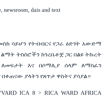
መስክ ሳይሆን የትብብርና የጋራ ዕድገት አውድማ
ተ ልማት ትስስሮችን ከጎረቤቶቿ ጋር በልዩ ትኩረት
ስ ለመፍታት እና በሶማሊያ ሰላም ለማስፈን
በቀጠናው ያላትን የጸጥታ ዋስትና ያሳያል።