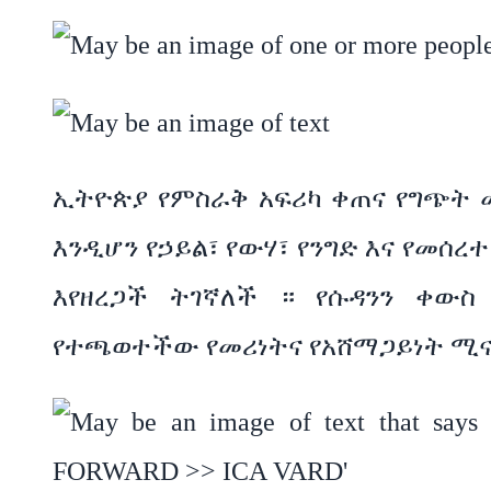
ኢትዮጵያ የምስራቅ አፍሪካ ቀጠና የግጭት 
እንዲሆን የኃይል፣ የውሃ፣ የንግድ እና የመሰረ
እየዘረጋች ትገኛለች ። የሱዳንን ቀው
የተጫወተችው የመሪነትና የአሸማጋይነት ሚና 