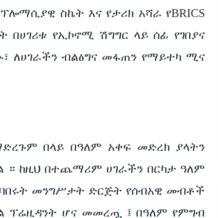
ፕሎማሲያዊ ስኬት እና የታሪክ አሻራ የBRICS
 በሀገሪቱ የኢኮኖሚ ሽግግር ላይ ሰፊ የገበያና
ኑ፣ ለሀገራችን ብልፅግና መፋጠን የማይተካ ሚና
ማድረጉም በላይ በዓለም አቀፍ መድረክ ያላትን
ል ። ከዚህ በተጨማሪም ሀገራችን በርካታ ዓለም
ተባበሩት መንግሥታት ድርጅት የሰብአዊ መብቶች
ትል ፕሬዚዳንት ሆና መመረጧ ፤ በዓለም የምግብ