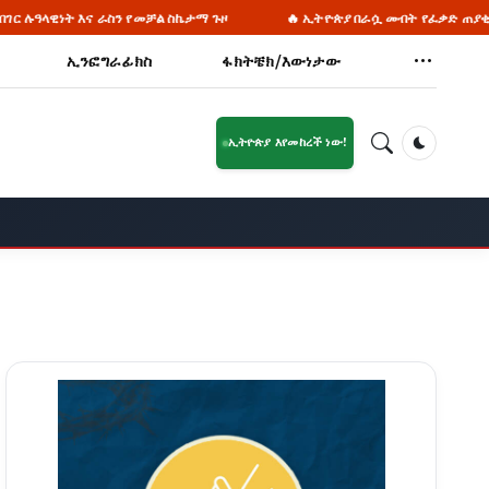
መቻል ስኬታማ ጉዞ
🔥 ኢትዮጵያ በራሷ መብት የፈቃድ ጠያቂነት ታሪክ የላትም
ኢንፎግራፊክስ
ፋክትቼክ/እውነታው
ኢትዮጵያ እየመከረች ነው!
Dark Mod