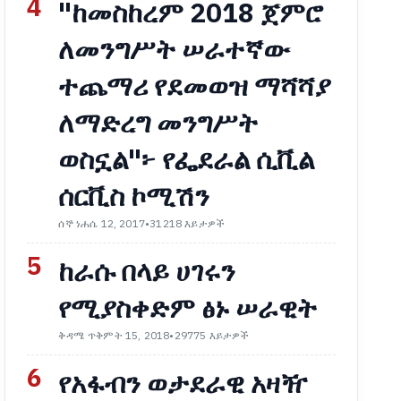
4
"ከመስከረም 2018 ጀምሮ
ለመንግሥት ሠራተኛው
ተጨማሪ የደመወዝ ማሻሻያ
ለማድረግ መንግሥት
ወስኗል"፦ የፌደራል ሲቪል
ሰርቪስ ኮሚሽን
ሰኞ ነሐሴ 12, 2017
•
31218 እይታዎች
5
ከራሱ በላይ ሀገሩን
የሚያስቀድም ፅኑ ሠራዊት
ቅዳሜ ጥቅምት 15, 2018
•
29775 እይታዎች
6
የአፋብን ወታደራዊ አዛዥ