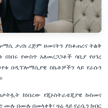
ሎማሲ ታሪክ ረጅም ዘመናትን ያስቆጠረና ትልቅ
 በነበሩ የውስጥ አለመረጋጋቶች ሳቢያ የሀገረ
ቆየቱ በዲፕሎማሲያዊ ስኬቶቻችን ላይ የራሱን
።
ከታትሏት ከነበረው የጂኦስትራቴጂያዊ ኩስመና
ሄድ ሙሉ በሙሉ በመላቀቅ፣ ዛሬ ላይ የራሷን ክብር