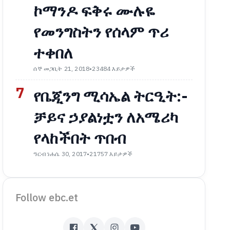
ኮማንዶ ፍቅሩ ሙሉዬ
የመንግስትን የሰላም ጥሪ
ተቀበለ
ሰኞ መጋቢት 21, 2018
•
23484 እይታዎች
7
የቤጂንግ ሚሳኤል ትርዒት:-
ቻይና ኃያልነቷን ለአሜሪካ
የላከችበት ጥበብ
ዓርብ ነሐሴ 30, 2017
•
21757 እይታዎች
Follow ebc.et