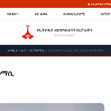
🔥 የኢትዮጵያ የማይበገር ሉዓላዊነት እና ራስን የ
ሳይቴክ
ኑሮ ዜይቤ
ቢዝነስ/ኢኮኖሚ
ስፖርት
የኢትዮጵያ ብሮድካስቲንግ ኮርፖሬሽን
ለኢትዮጵያ ልዕልና
መግቢያ
ዜና
ዲፕሎማሲ
የኢትዮጵያን ክብር ከፍ ያደረገ ዲፕሎማሲ
ፕሎማሲ