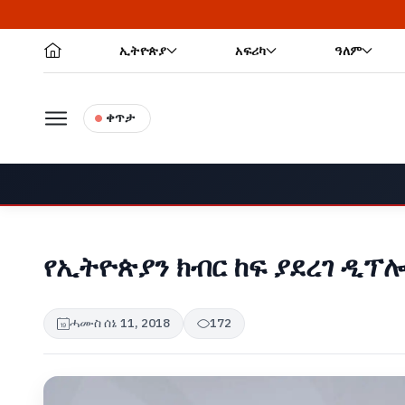
ኢትዮጵያ
አፍሪካ
ዓለም
ቀጥታ
የኢትዮጵያን ክብር ከፍ ያደረገ ዲ
ሓሙስ ሰኔ 11, 2018
172