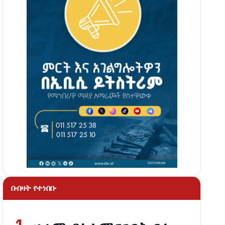
በብዛት የተነበቡ