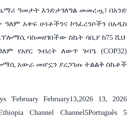
ጨማሪ ዓመታት እንድታገለግል መመረጧ፤ በአንድ
ቅ ዓለም አቀፍ ሁነቶችንና ኮንፈረንሶችን በአዲስ
 ዲፕሎማሲ ባስመዘገበችው ስኬት ሳቢያ ከ75 ሺህ
ለም የአየር ንብረት ለውጥ ጉባዔ (COP32)
ሎማሲ አውራ መሆኗን ያረጋገጡ ትልልቅ ስኬቶች