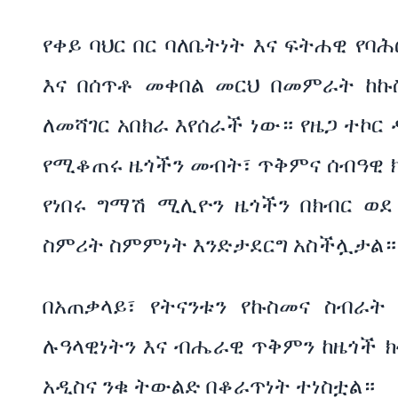
የቀይ ባህር በር ባለቤትነት እና ፍትሐዊ የባ
እና በሰጥቶ መቀበል መርህ በመምራት ከኩ
ለመሻገር አበክራ እየሰራች ነው። የዜጋ ተ
የሚቆጠሩ ዜጎችን መብት፣ ጥቅምና ሰብዓዊ ክ
የነበሩ ግማሽ ሚሊዮን ዜጎችን በክብር ወደ
ስምሪት ስምምነት እንድታደርግ አስችሏታል።
በአጠቃላይ፣ የትናንቱን የኩስመና ስብራት
ሉዓላዊነትን እና ብሔራዊ ጥቅምን ከዜጎች ክብ
አዲስና ንቁ ትውልድ በቆራጥነት ተነስቷል።