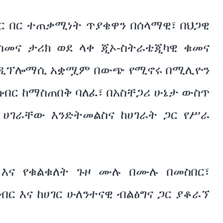
ሕር በር ተጠቃሚነት ጥያቄዋን በሰላማዊ፣ በህጋዊ
ስመና ታሪክ ወደ ላቀ ጂኦ-ስትራቴጂካዊ ቁመና
ኮር ዲፕሎማሲ አቋሟም በውጭ የሚኖሩ በሚሊዮን
ብር ከማስጠበቅ ባለፈ፣ በአስቸጋሪ ሁኔታ ውስጥ
 ሀገራቸው እንድትመልስና ከሀገራት ጋር የሥራ
 እና የቁልቁለት ጉዞ ሙሉ በሙሉ በመስበር፣
ር እና ከሀገር ሁለንተናዊ ብልፅግና ጋር ያቆራኘ