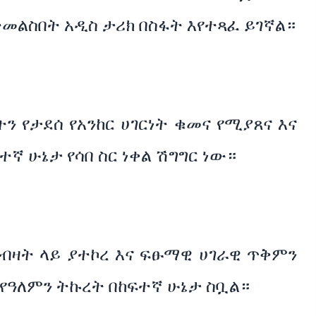
መልስበት አዲስ ታሪክ በስፋት እየተጻፈ ይገኛል።
 የታደሰ የአንከር ሀገርነት ቁመና የሚያጸና እና
ተኛ ሁኔታ የሳበ ስር ነቀል ሽግግር ነው።
ብዛት ላይ ያተኮረ እና ፍፁማዊ ሀገራዊ ጥቅምን
የዓለምን ትኩረት በከፍተኛ ሁኔታ ስቧል።