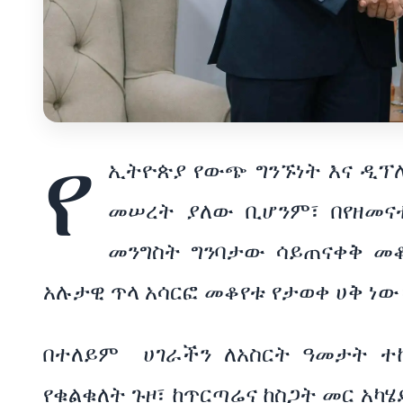
የ
ኢትዮጵያ የውጭ ግንኙነት እና ዲፕ
መሠረት ያለው ቢሆንም፣ በየዘመናቱ
መንግስት ግንባታው ሳይጠናቀቅ መ
አሉታዊ ጥላ አሳርፎ መቆየቱ የታወቀ ሀቅ ነው
በተለይም ሀገራችን ለአስርት ዓመታት ተ
የቁልቁለት ጉዞ፣ ከጥርጣሬና ከስጋት መር አካ