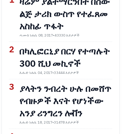
1
ዛሬም ያልተማርንበት በሰው
ልጅ ታሪክ ውስጥ የተፈጸመ
አስከፊ ጥፋት
ሓሙስ ነሐሴ 08, 2017
•
43330 እይታዎች
2
በካሊፎርኒያ በርሃ የተጣሉት
300 ሺህ መኪኖች
እሑድ ነሐሴ 04, 2017
•
33444 እይታዎች
3
ያላትን ንብረት ሁሉ በመሸጥ
የብዙዎች እናት የሆነችው
አንያ ሪንግረን ሎቨን
እሑድ ነሐሴ 18, 2017
•
31478 እይታዎች