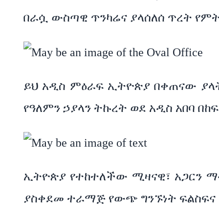
በራሷ ውስጣዊ ጥንካሬና ያላሰለሰ ጥረት የምት
ይህ አዲስ ምዕራፍ ኢትዮጵያ በቀጠናው ያላትን
የዓለምን ኃያላን ትኩረት ወደ አዲስ አበባ በከፍ
ኢትዮጵያ የተከተለችው ሚዛናዊ፣ አጋርን ማ
ያስቀደመ ተራማጅ የውጭ ግንኙነት ፍልስፍና 