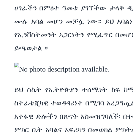
ሀገራችን በምዕተ ዓመቱ ያገኘችው ታላቅ ዲ
ሙሉ አባል መሆን መቻሏ ነው። ይህ አባልነት
የኢንቨስትመንት አጋርነትን የሚፈጥር በመሆ
ይጫወታል ።
ይህ ስኬት የኢትዮጵያን ተሰሚነት ከፍ ከ
ስትራቴጂካዊ ተወዳዳሪነት በሚገባ አረጋግጧ
አቀፋዊ ድሎችን በጽናት አስመዝግባለች፡ በ
ምክር ቤት አባልና አፍሪካን በመወከል ምክ