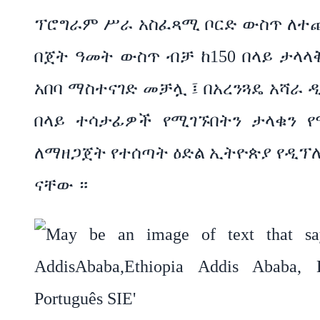
ፕሮግራም ሥራ አስፈጻሚ ቦርድ ውስጥ ለተ
በጀት ዓመት ውስጥ ብቻ ከ150 በላይ ታላላ
አበባ ማስተናገድ መቻሏ ፤ በአረንጓዴ አሻራ
በላይ ተሳታፊዎች የሚገኙበትን ታላቁን የዓ
ለማዘጋጀት የተሰጣት ዕድል ኢትዮጵያ የዲፕ
ናቸው ።