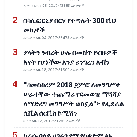
ሓሙስ ነሐሴ 08, 2017
•
43385 እይታዎች
2
በካሊፎርኒያ በርሃ የተጣሉት 300 ሺህ
መኪኖች
እሑድ ነሐሴ 04, 2017
•
33473 እይታዎች
3
ያላትን ንብረት ሁሉ በመሸጥ የብዙዎች
እናት የሆነችው አንያ ሪንግረን ሎቨን
እሑድ ነሐሴ 18, 2017
•
31500 እይታዎች
4
"ከመስከረም 2018 ጀምሮ ለመንግሥት
ሠራተኛው ተጨማሪ የደመወዝ ማሻሻያ
ለማድረግ መንግሥት ወስኗል"፦ የፌደራል
ሲቪል ሰርቪስ ኮሚሽን
ሰኞ ነሐሴ 12, 2017
•
31260 እይታዎች
5
ከራሱ በላይ ሀገሩን የሚያስቀድም ፅኑ