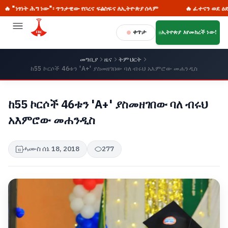
ፃነት ሕግ ነው"፡ ጥንታዊው የቦረና ፍልስፍና ለኢትዮጵያ ሰላም
🔥 ፈተናን ወደ ዕድል፡ የኢ
ቀጥታ
ኢትዮጵያ እየመከረች ነው!
መግቢያ
ዜና
ትምህርት
ከ55 ኮርሶች 46ቱን 'A+' ያስመዘገበው ባለ ብሩህ አእምሮው መሐንዲስ
ከ55 ኮርሶች 46ቱን 'A+' ያስመዘገበው ባለ ብሩህ
አእምሮው መሐንዲስ
ሓሙስ ሰኔ 18, 2018
277