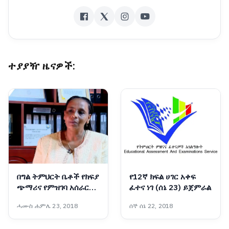
ተያያዥ ዜናዎች:
በግል ትምህርት ቤቶች የክፍያ
የ12ኛ ክፍል ሀገር አቀፍ
ጭማሪና የምዝገባ አሰራር
ፈተና ነገ (ሰኔ 23) ይጀምራል
ላይ ጥብቅ ቁጥጥር እየተደረገ
ሓሙስ ሐምሌ 23, 2018
ሰኞ ሰኔ 22, 2018
ነው፡- የአዲስ አበባ
ትምህርትና ሥልጠና ቁጥጥር