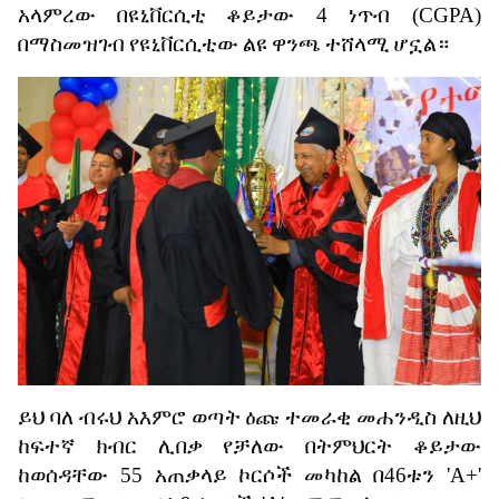
አላምረው
በዩኒቨርሲቲ
ቆይታው
4
ነጥብ
(CGPA)
በማስመዝገብ
የዩኒቨርሲቲው
ልዩ
ዋንጫ
ተሸላሚ
ሆኗል።
ይህ
ባለ
ብሩህ
አእምሮ
ወጣት
ዕጩ
ተመራቂ
መሐንዲስ
ለዚህ
ከፍተኛ
ክብር
ሊበቃ
የቻለው
በትምህርት
ቆይታው
ከወሰዳቸው
55
አጠቃላይ
ኮርሶች
መካከል
በ
46
ቱን
'A+'