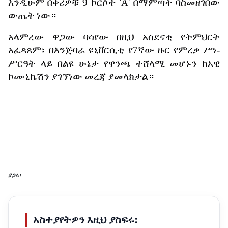
እንዲሁም
በቀሪዎቹ
9
ኮርሶች
'A'
በማምጣት
ባስመዘገበው
ውጤት
ነው።
አላምረው
ዋጋው
ባሳየው
በዚህ
አስደናቂ
የትምህርት
አፈጻጸም፣
በእንጅባራ
ዩኒቨርሲቲ
የ
7
ኛው
ዙር
የምረቃ
ሥነ
-
ሥርዓት
ላይ
በልዩ
ሁኔታ
የዋንጫ
ተሸላሚ
መሆኑን
ከአዊ
ኮሙኒኬሽን
ያገኘነው
መረጃ
ያመላክታል።
ያጋሩ፡
አስተያየትዎን እዚህ ያስፍሩ: