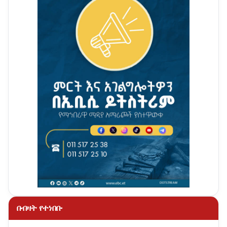
በብዛት የተነበቡ