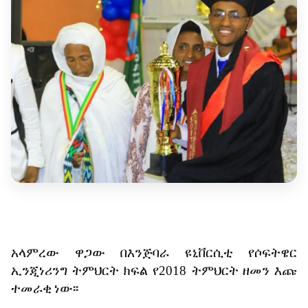
አላምረው
ዋጋው
በእንጅባራ
ዩኒቨርሲቲ
የሶፍትዌር
ኢንጂነሪንግ
ትምህርት
ክፍል
የ
2018
ትምህርት
ዘመን
እጩ
ተመራቂ
ነው፡፡