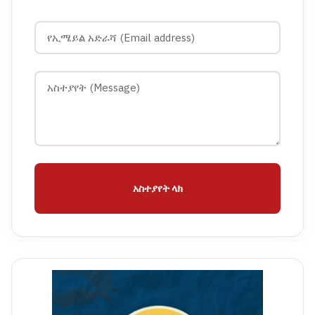
አስተያየት ላክ