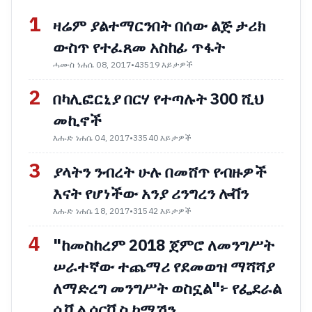
1
ዛሬም ያልተማርንበት በሰው ልጅ ታሪክ
ውስጥ የተፈጸመ አስከፊ ጥፋት
ሓሙስ ነሐሴ 08, 2017
•
43519 እይታዎች
2
በካሊፎርኒያ በርሃ የተጣሉት 300 ሺህ
መኪኖች
እሑድ ነሐሴ 04, 2017
•
33540 እይታዎች
3
ያላትን ንብረት ሁሉ በመሸጥ የብዙዎች
እናት የሆነችው አንያ ሪንግረን ሎቨን
እሑድ ነሐሴ 18, 2017
•
31542 እይታዎች
4
"ከመስከረም 2018 ጀምሮ ለመንግሥት
ሠራተኛው ተጨማሪ የደመወዝ ማሻሻያ
ለማድረግ መንግሥት ወስኗል"፦ የፌደራል
ሲቪል ሰርቪስ ኮሚሽን