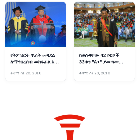
ባለስልጣን
የትምህርት ጥራት መጓደል
ከወሰዳቸው 42 ኮርሶች
ለማኅበረሰብ መከፋፈል እና
33ቱን "A+" ያመጣው
ለተቋማት መዳከም ዋነኛ
የጂንካ ዩኒቨርሲቲ ተመራቂ
ቅዳሜ ሰኔ 20, 2018
ቅዳሜ ሰኔ 20, 2018
መንስዔ ነው - ፕሮፌሰር
ብርሃኑ ነጋ