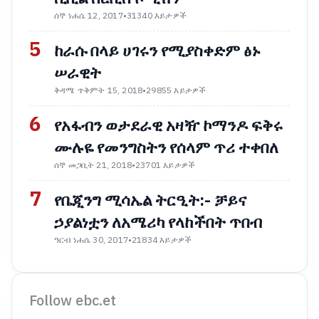
ሰኞ ነሐሴ 12, 2017
•
31340 እይታዎች
5
ከራሱ በላይ ሀገሩን የሚያስቀድም ፅኑ
ሠራዊት
ቅዳሜ ጥቅምት 15, 2018
•
29855 እይታዎች
6
የአፋብን ወታደራዊ አዛዥ ኮማንዶ ፍቅሩ
ሙሉዬ የመንግስትን የሰላም ጥሪ ተቀበለ
ሰኞ መጋቢት 21, 2018
•
23701 እይታዎች
7
የቤጂንግ ሚሳኤል ትርዒት:- ቻይና
ኃያልነቷን ለአሜሪካ የላከችበት ጥበብ
ዓርብ ነሐሴ 30, 2017
•
21834 እይታዎች
Follow ebc.et