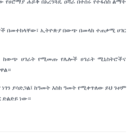
ረው
የሀሮማያ
ሐይቅ
በአረንጓዴ
ዐሻራ
በተሰሩ
የተፋሰስ
ልማት
ኞች
በመተከላቸው፣
ኢትዮጵያ
በውጭ
በመላክ
ተጠቃሚ
ሀገር
ና
ከውጭ
ሀገራት
የሚመጡ
የሌሎች
ሀገራት
ሚኒስትሮችና
ነዋል።
ሞ
ነገን
ያሳድጋል፤
ከዓመት
እስከ
ዓመት
የሚቀጥለው
ይህ
ጉዞም
ር
ድልድይ
ነው።