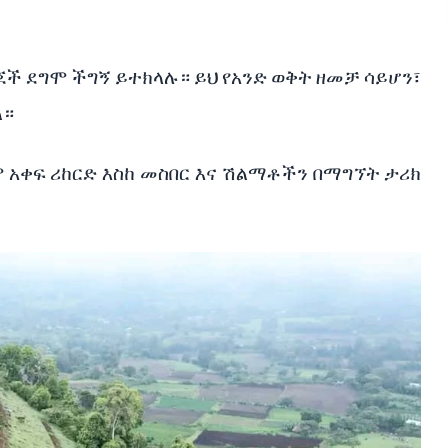
ጆች
ደግሞ
ችግኝ
ይተክላሉ።
ይህ
የአንድ
ወቅት
ዘመቻ
ሳይሆን፣
ል።
ም
አቀፍ
ሪከርድ
እስከ
መስበር
እና
ሽልማቶችን
በማግኘት
ታሪክ