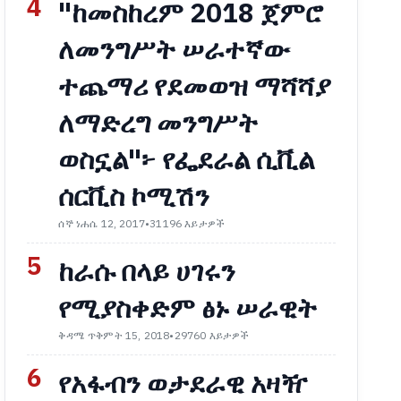
4
"ከመስከረም 2018 ጀምሮ
ለመንግሥት ሠራተኛው
ተጨማሪ የደመወዝ ማሻሻያ
ለማድረግ መንግሥት
ወስኗል"፦ የፌደራል ሲቪል
ሰርቪስ ኮሚሽን
ሰኞ ነሐሴ 12, 2017
•
31196 እይታዎች
5
ከራሱ በላይ ሀገሩን
የሚያስቀድም ፅኑ ሠራዊት
ቅዳሜ ጥቅምት 15, 2018
•
29760 እይታዎች
6
የአፋብን ወታደራዊ አዛዥ