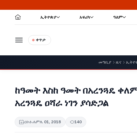
ኢትዮጵያ
አፍሪካ
ዓለም
ቀጥታ
መግቢያ
ዜና
ኢትዮ
ከዓመት እስከ ዓመት በአረንጓዴ ቀለ
አረንጓዴ ዐሻራ ነገን ያሳድጋል
ረቡዕ ሐምሌ 01, 2018
140