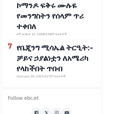
ኮማንዶ ፍቅሩ ሙሉዬ
የመንግስትን የሰላም ጥሪ
ተቀበለ
ሰኞ መጋቢት 21, 2018
•
23427 እይታዎች
7
የቤጂንግ ሚሳኤል ትርዒት:-
ቻይና ኃያልነቷን ለአሜሪካ
የላከችበት ጥበብ
ዓርብ ነሐሴ 30, 2017
•
21737 እይታዎች
Follow ebc.et