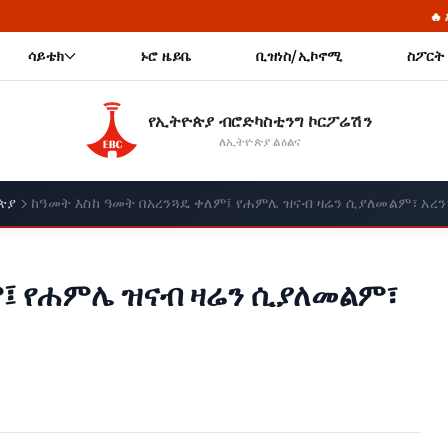
🔥 አዲስ አበባን እንደስሟ አበ
ሳይቴክ
ኑሮ ዜይቤ
ቢዝነስ/ኢኮኖሚ
ስፖርት
የኢትዮጵያ ብሮድካስቲንግ ኮርፖሬሽን
ለኢትዮጵያ ልዕልና
ጵያ
ከዓመት እስከ ዓመት በአረንጓዴ ቀለም፤ የሐምሌ ዝናብ ዛሬን ሲያለመልም፣ አረን
ም፤ የሐምሌ ዝናብ ዛሬን ሲያለመልም፣