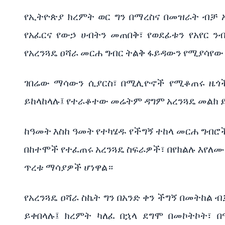
የኢትዮጵያ
ክረምት
ወር
ግን
በማረስና
በመዝራት
ብቻ
የአፈርና
የውኃ
ሀብትን
መጠበቅ፣
የወደፊቱን
የአየር
ን
የአረንጓዴ
ዐሻራ
መርሐ
ግብር
ትልቅ
ፋይዳውን
የሚያሳየው
ገበሬው
ማሳውን
ሲያርስ፣
በሚሊዮኖች
የሚቆጠሩ
ዜጎ
ይከላከላሉ፤
የተራቆተው
መሬትም
ዳግም
አረንጓዴ
መልክ
ከዓመት
እስከ
ዓመት
የተካሄዱ
የችግኝ
ተከላ
መርሐ
ግብሮ
በከተሞች
የተፈጠሩ
አረንጓዴ
ስፍራዎች፣
በየክልሉ
እየለሙ
ጥረቱ
ማሳያዎች
ሆነዋል።
የአረንጓዴ
ዐሻራ
ስኬት
ግን
በአንድ
ቀን
ችግኝ
በመትከል
ብ
ይቀበላሉ፤
ክረምት
ካለፈ
በኋላ
ደግሞ
በመኮትኮት፣
በ