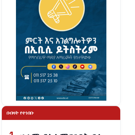
በብዛት የተነበቡ