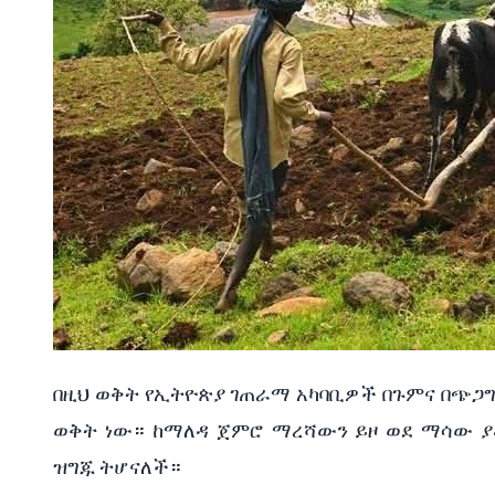
በዚህ
ወቅት
የኢትዮጵያ
ገጠራማ
አካባቢዎች
በጉምና
በጭጋ
ወቅት
ነው።
ከማለዳ
ጀምሮ
ማረሻውን
ይዞ
ወደ
ማሳው
ያ
ዝግጁ
ትሆናለች።