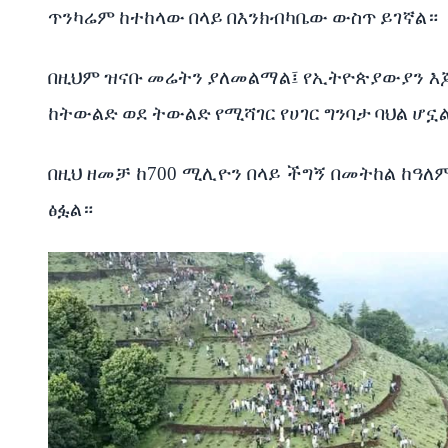
ጥንካሬም
ከተከላው
በላይ
በእንክብካቤው
ውስጥ
ይገኛል።
በዚህም
ዝናቡ
መሬትን
ያለመልማል፤
የኢትዮጵያውያን
እ
ከትውልድ
ወደ
ትውልድ
የሚሻገር
የሀገር
ግንባታ
ባህል
ሆኗ
በዚህ
ዘመቻ
ከ
700
ሚሊዮን
በላይ
ችግኝ
በመትከል
ከዓለ
ፅፏል።