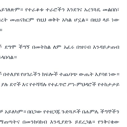
አይገለጽም።
የተራቆቱ
ተራሮችን
እንደገና
አረንጓዴ
መልበስ፣
ብረት
መጠናከርም
የዚህ
ወቅት
አካል
ሆኗል።
በዚህ
ላይ
ነው
።
ች
ደግሞ
ችግኝ
በመትከል
ለም
አፈሩ
በዝናብ
እንዳይታጠብ
ይላበሳል።
ች
በተለያዩ
የሀገራችን
ክፍሎች
ተጨባጭ
ውጤት
እያሳዩ
ነው።
ያሉ
ደኖች
እና
የተሻሻሉ
የተፈጥሮ
ሥነ
-
ምህዳሮች
የተከታታይ
ቻ
አይለካም።
በበጋው
የተዘጋጁ
ጉድጓዶች
በሐምሌ
ችግኞችን
ማጠጣትና
በመንከባከብ
እንዲያድጉ
ይደረጋል።
የንቅናቄው