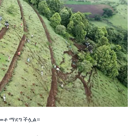
መቶ
ማደግ
ችሏል።