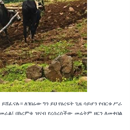
ግ
ይሸፈናሉ።
ለገበሬው
ግን
ይህ
የዕረፍት
ጊዜ
ሳይሆን
የብርቱ
ሥራ
መራል፤
በክረምቱ
ዝናብ
የረሰረሰችው
መሬትም
ዘርን
ለመቀበል