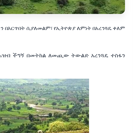
ን
በእርጥበት
ሲያለመልም፣
የኢትዮጵያ
ለምነት
በአረንጓዴ
ቀለም
ሕዝብ
ችግኝ
በመትከል
ለመጪው
ትውልድ
አረንጓዴ
ተስፋን