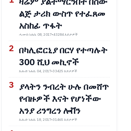
1
ዛሬም ያልተማርንበት በሰው
ልጅ ታሪክ ውስጥ የተፈጸመ
አስከፊ ጥፋት
ሓሙስ ነሐሴ 08, 2017
•
43284 እይታዎች
2
በካሊፎርኒያ በርሃ የተጣሉት
300 ሺህ መኪኖች
እሑድ ነሐሴ 04, 2017
•
33425 እይታዎች
3
ያላትን ንብረት ሁሉ በመሸጥ
የብዙዎች እናት የሆነችው
አንያ ሪንግረን ሎቨን
እሑድ ነሐሴ 18, 2017
•
31465 እይታዎች