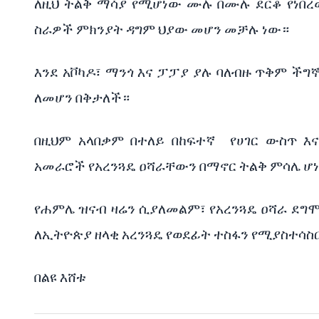
ለዚህ
ትልቅ
ማሳያ
የሚሆነው
ሙሉ
በሙሉ
ደርቆ
የነበ
ስራዎች
ምክንያት
ዳግም
ህያው
መሆን
መቻሉ
ነው።
እንደ
አቮካዶ፣
ማንጎ
እና
ፓፓያ
ያሉ
ባለብዙ
ጥቅም
ችግ
ለመሆን
በቅታለች።
በዚህም
አላበቃም
በተለይ
በከፍተኛ
የሀገር
ውስጥ
እ
አመራሮች
የአረንጓዴ
ዐሻራቸውን
በማኖር
ትልቅ
ምሳሌ
ሆ
የሐምሌ
ዝናብ
ዛሬን
ሲያለመልም፣
የአረንጓዴ
ዐሻራ
ደግ
ለኢትዮጵያ
ዘላቂ
አረንጓዴ
የወደፊት
ተስፋን
የሚያስተሳስ
በልዩ
እሸቱ