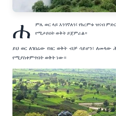
ሐ
ምሌ
ወር
ላይ
እንገኛለን፤
የክረምቱ
ዝናብ
ምድር
የሚታይበት
ወቅት
ይጀምራል።
ይህ
ወር
ለገበሬው
የዘር
ወቅት
ብቻ
ሳይሆን፣
ለመላው
የሚያስቀምጥበት
ወቅት
ነው።