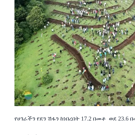
የሀገራችን
የደን
ሽፋን
ከነበረበት
17.2
በመቶ
ወደ
23.6
በ