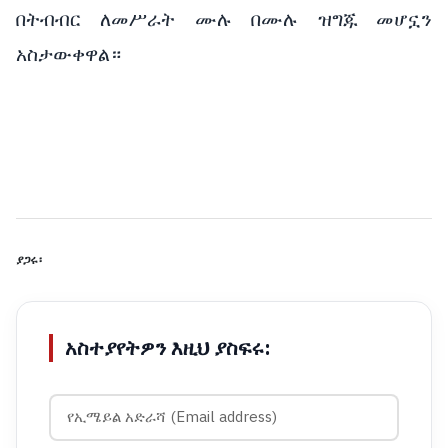
በትብብር ለመሥራት ሙሉ በሙሉ ዝግጁ መሆኗን
አስታውቀዋል።
ያጋሩ፡
አስተያየትዎን እዚህ ያስፍሩ: