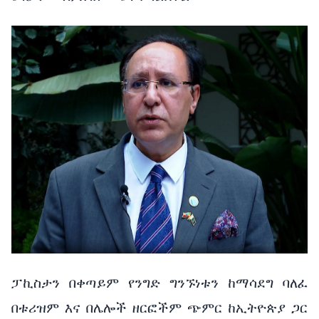
ፓኪስታን በቀጣይም የንግድ ግንኙነቱን ከማሳደግ ባለፈ
በቱሪዝም እና በሌሎች ዘርፎችም ጭምር ከኢትዮጵያ ጋር