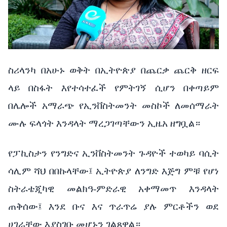
ስሪላንካ በአሁኑ ወቅት በኢትዮጵያ በጨርቃ ጨርቅ ዘርፍ
ላይ በስፋት እየተሳተፈች የምትገኝ ሲሆን በቀጣይም
በሌሎች አማራጭ የኢንቨስትመንት መስኮች ለመሰማራት
ሙሉ ፍላጎት እንዳላት ማረጋገጣቸውን ኢዜአ ዘግቧል።
የፓኪስታን የንግድና ኢንቨስትመንት ጉዳዮች ተወካይ ባሲት
ሳሊም ሻህ በበኩላቸው፤ ኢትዮጵያ ለንግድ እጅግ ምቹ የሆነ
ስትራቴጂካዊ መልክዓ-ምድራዊ አቀማመጥ እንዳላት
ጠቅሰው፤ እንደ ቡና እና ጥራጥሬ ያሉ ምርቶችን ወደ
ሀገራቸው እያስገቡ መሆኑን ገልጸዋል።