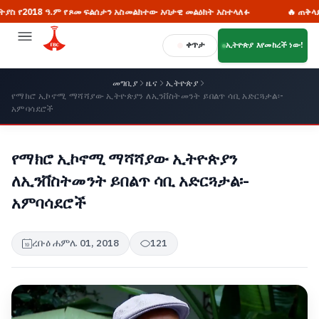
.ም የጾመ ፍልሰታን አስመልክተው አባታዊ መልዕክት አስተላለፉ
🔥 ጠቅላይ ሚኒስትር ዐቢይ 
ቀጥታ
ኢትዮጵያ እየመከረች ነው!
መግቢያ
ዜና
ኢትዮጵያ
የማክሮ ኢኮኖሚ ማሻሻያው ኢትዮጵያን ለኢንቨስትመንት ይበልጥ ሳቢ አድርጓታል፡-
አምባሳደሮች
የማክሮ ኢኮኖሚ ማሻሻያው ኢትዮጵያን
ለኢንቨስትመንት ይበልጥ ሳቢ አድርጓታል፡-
አምባሳደሮች
ረቡዕ ሐምሌ 01, 2018
121