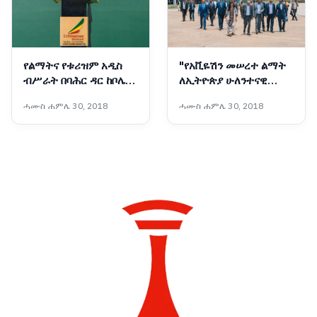
የልማትና የቱሪዝም አዲስ
"የአቪዬሽን መሠረተ ልማት
ብሥራት በባሕር ዳር ከቦሌ
ለኢትዮጵያ ሁለንተናዊ
ቀጥሎ ሁለተኛው ግዙፍ
ብልፅግና ምሰሶ ነው"፦
ሓሙስ ሐምሌ 30, 2018
ሓሙስ ሐምሌ 30, 2018
የአውሮፕላን ማረፊያ
ምክትል ጠቅላይ ሚኒስትር
ተርሚናል ተመረቀ
ተመስገን ጥሩነህ