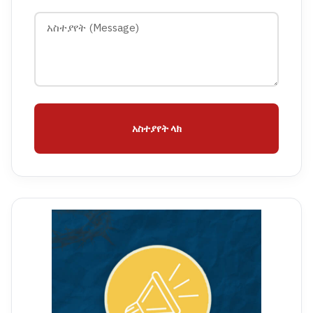
አስተያየት ላክ