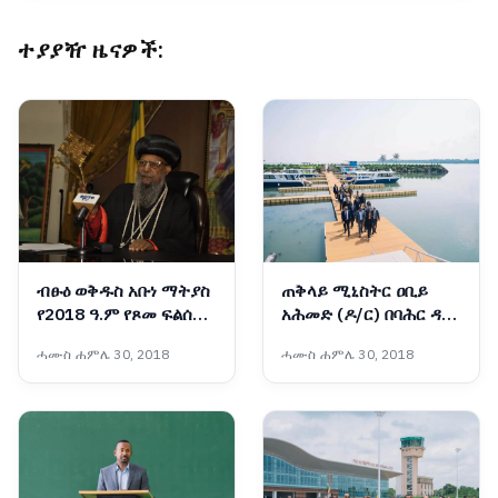
ተያያዥ ዜናዎች:
ብፁዕ ወቅዱስ አቡነ ማትያስ
ጠቅላይ ሚኒስትር ዐቢይ
የ2018 ዓ.ም የጾመ ፍልሰታን
አሕመድ (ዶ/ር) በባሕር ዳር
አስመልክተው አባታዊ
ከተማ ቁልፍ የልማት
ሓሙስ ሐምሌ 30, 2018
ሓሙስ ሐምሌ 30, 2018
መልዕክት አስተላለፉ
ቦታዎችን ጎበኙ