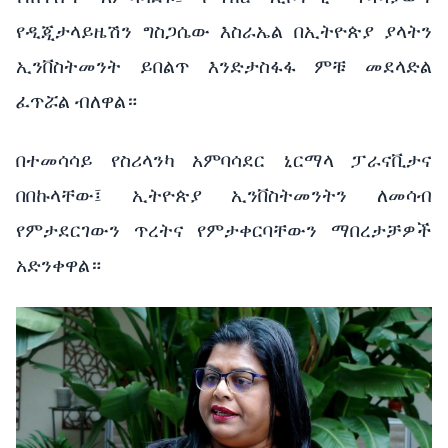
የዲጂታላይዜሽን ግስጋሴው እስራኤል በኢትዮጵያ ያላትን
ኢንቨስትመንት ይበልጥ እንድታስፋፋ ምቹ መደላድል
ፈጥሯል ብለዋል።
በተመሳሳይ የስሪላንካ አምባሳደር ኒርማላ ፓራናቪታና
በበኩላቸው፤ ኢትዮጵያ ኢንቨስትመንትን ለመሳብ
የምታደርገውን ጥረትና የምታቀርባቸውን ማበረታቻዎች
አድንቀዋል።