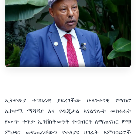
ኢትዮጵያ ተግባራዊ ያደረገችው ሁለንተናዊ የማክሮ
ኢኮኖሚ ማሻሻያ እና የዲጂታል አገልግሎት መስፋፋት
የውጭ ቀጥታ ኢንቨስትመንት ትብብርን ለማጠናከር ምቹ
ምህዳር መፍጠራቸውን የተለያዩ ሀገራት አምባሳደሮች