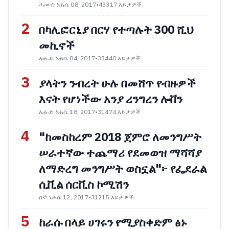
ሓሙስ ነሐሴ 08, 2017
•
43317 እይታዎች
2
በካሊፎርኒያ በርሃ የተጣሉት 300 ሺህ
መኪኖች
እሑድ ነሐሴ 04, 2017
•
33440 እይታዎች
3
ያላትን ንብረት ሁሉ በመሸጥ የብዙዎች
እናት የሆነችው አንያ ሪንግረን ሎቨን
እሑድ ነሐሴ 18, 2017
•
31474 እይታዎች
4
"ከመስከረም 2018 ጀምሮ ለመንግሥት
ሠራተኛው ተጨማሪ የደመወዝ ማሻሻያ
ለማድረግ መንግሥት ወስኗል"፦ የፌደራል
ሲቪል ሰርቪስ ኮሚሽን
ሰኞ ነሐሴ 12, 2017
•
31215 እይታዎች
5
ከራሱ በላይ ሀገሩን የሚያስቀድም ፅኑ