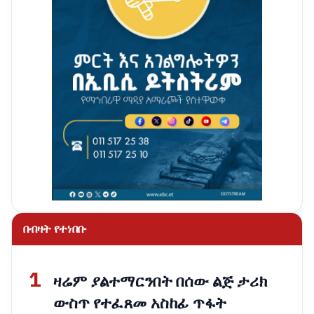
በብዛት የተነበቡ
1
ዛሬም ያልተማርንበት በሰው ልጅ ታሪክ
ውስጥ የተፈጸመ አስከፊ ጥፋት