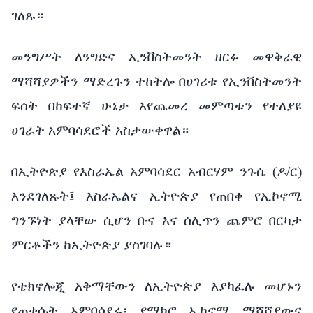
ገለጹ።
መንግሥት ለንግድና ኢንቨስትመንት ዘርፉ መዋቅራዊ
ማሻሻያዎችን ማድረጉን ተከትሎ በሀገሪቱ የኢንቨስትመንት
ፍሰት በከፍተኛ ሁኔታ እየጨመረ መምጣቱን የተለያዩ
ሀገራት አምባሳደሮች አስታውቀዋል።
በኢትዮጵያ የእስራኤል አምባሳደር አብርሃም ንጉሴ (ዶ/ር)
እንደገለጹት፤ እስራኤልና ኢትዮጵያ የጠበቀ የኢኮኖሚ
ግንኙነት ያላቸው ሲሆን ቡና እና ሰሊጥን ጨምሮ በርካታ
ምርቶችን ከኢትዮጵያ ያስገባሉ።
የቴክኖሎጂ አቅማቸውን ለኢትዮጵያ እያካፈሉ መሆኑን
የጠቀሱት አምባሳደሩ፤ የማክሮ ኢኮኖሚ ማሻሻያውና