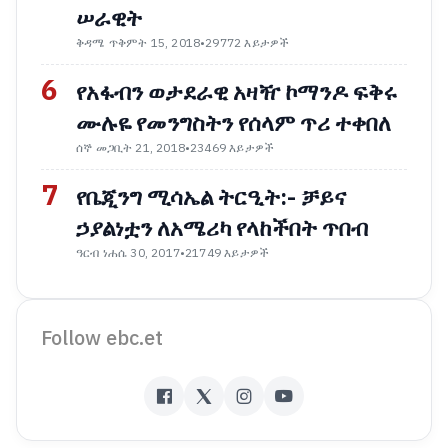
ሠራዊት
ቅዳሜ ጥቅምት 15, 2018
•
29772 እይታዎች
6
የአፋብን ወታደራዊ አዛዥ ኮማንዶ ፍቅሩ
ሙሉዬ የመንግስትን የሰላም ጥሪ ተቀበለ
ሰኞ መጋቢት 21, 2018
•
23469 እይታዎች
7
የቤጂንግ ሚሳኤል ትርዒት:- ቻይና
ኃያልነቷን ለአሜሪካ የላከችበት ጥበብ
ዓርብ ነሐሴ 30, 2017
•
21749 እይታዎች
Follow ebc.et