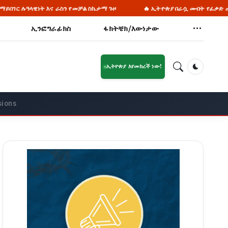
 ራስን የመቻል ስኬታማ ጉዞ
🔥 ኢትዮጵያ በራሷ መብት የፈቃድ ጠያቂነት ታሪክ የላትም
ኢንፎግራፊክስ
ፋክትቼክ/እውነታው
ኢትዮጵያ እየመከረች ነው!
Dark Mod
sions