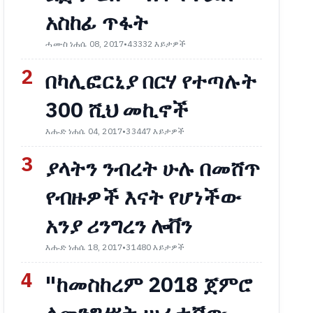
አስከፊ ጥፋት
ሓሙስ ነሐሴ 08, 2017
•
43332 እይታዎች
2
በካሊፎርኒያ በርሃ የተጣሉት
300 ሺህ መኪኖች
እሑድ ነሐሴ 04, 2017
•
33447 እይታዎች
3
ያላትን ንብረት ሁሉ በመሸጥ
የብዙዎች እናት የሆነችው
አንያ ሪንግረን ሎቨን
እሑድ ነሐሴ 18, 2017
•
31480 እይታዎች
4
"ከመስከረም 2018 ጀምሮ