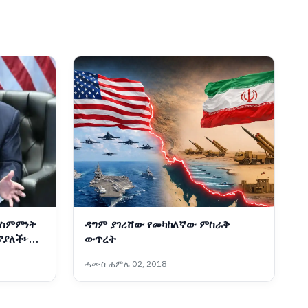
 ስምምነት
ዳግም ያገረሸው የመካከለኛው ምስራቅ
ያያለች፦
ውጥረት
ሓሙስ ሐምሌ 02, 2018