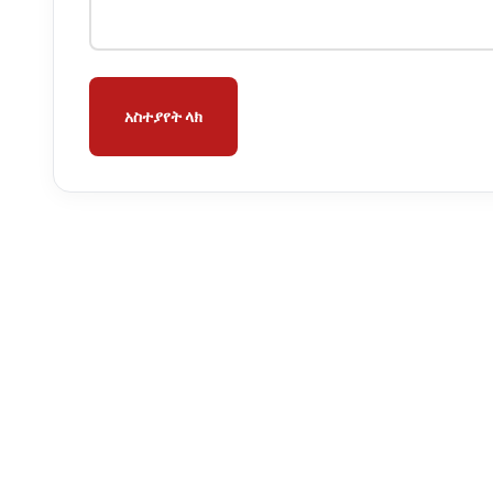
አስተያየት ላክ