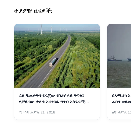
ተያያዥ ዜናዎች:
46 ዓመታትን የፈጀው የበረሃ ላይ ትግል፤
በአሜሪካ እ
የቻይናው ታላቁ አረንጓዴ ግንብ አስገራሚ
ራስን ወደመ
ስኬት
ተቋማት ጠ
ማክሰኞ ሐምሌ 21, 2018
ሰኞ ሐምሌ 13