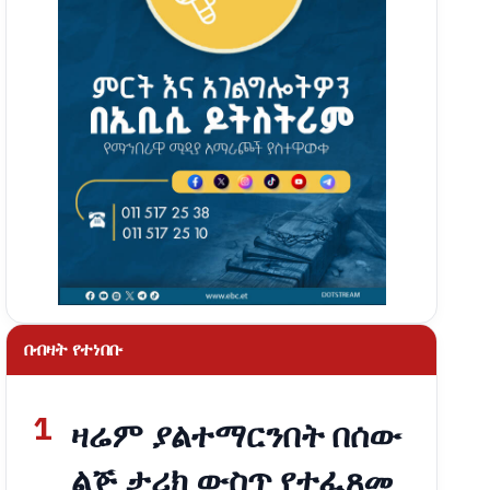
በብዛት የተነበቡ
1
ዛሬም ያልተማርንበት በሰው
ልጅ ታሪክ ውስጥ የተፈጸመ