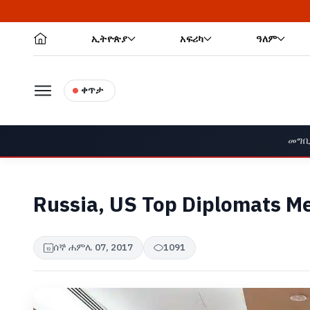
ኢትዮጵያ
አፍሪካ
ዓለም
ቀጥታ
መግቢ
Russia, US Top Diplomats M
ሰኞ ሐምሌ 07, 2017
1091