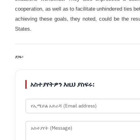
cooperation, as well as to facilitate unhindered ties b
achieving these goals, they noted, could be the res
States.
ያጋሩ፡
አስተያየትዎን እዚህ ያስፍሩ: