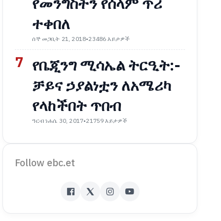
የመንግስትን የሰላም ጥሪ
ተቀበለ
ሰኞ መጋቢት 21, 2018
•
23486 እይታዎች
7
የቤጂንግ ሚሳኤል ትርዒት:-
ቻይና ኃያልነቷን ለአሜሪካ
የላከችበት ጥበብ
ዓርብ ነሐሴ 30, 2017
•
21759 እይታዎች
Follow ebc.et