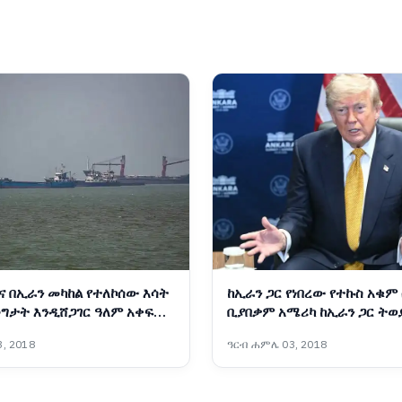
ና በኢራን መካከል የተለኮሰው እሳት
ከኢራን ጋር የነበረው የተኩስ አቁም
ግታት እንዲሸጋገር ዓለም አቀፍ
ቢያበቃም አሜሪካ ከኢራን ጋር ትወ
የቁ
ፕሬዝዳንት ትራምፕ
, 2018
ዓርብ ሐምሌ 03, 2018