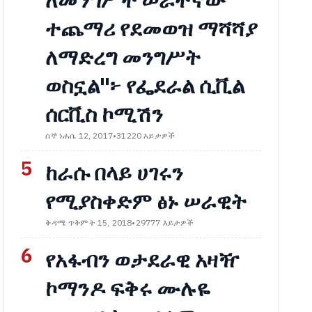
ለመንግሥት ሠራተኛው
ተጨማሪ የደመወዝ ማሻሻያ
ለማድረግ መንግሥት
ወስኗል"፦ የፌደራል ሲቪል
ሰርቪስ ኮሚሽን
ሰኞ ነሐሴ 12, 2017
•
31220 እይታዎች
5
ከራሱ በላይ ሀገሩን
የሚያስቀድም ፅኑ ሠራዊት
ቅዳሜ ጥቅምት 15, 2018
•
29777 እይታዎች
6
የአፋብን ወታደራዊ አዛዥ
ኮማንዶ ፍቅሩ ሙሉዬ