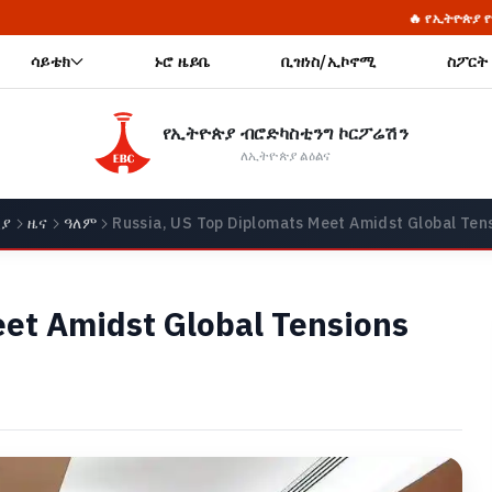
🔥 የኢትዮጵያ የማይበገር ሉዓላዊነት እና
ሳይቴክ
ኑሮ ዜይቤ
ቢዝነስ/ኢኮኖሚ
ስፖርት
የኢትዮጵያ ብሮድካስቲንግ ኮርፖሬሽን
ለኢትዮጵያ ልዕልና
ያ
ዜና
ዓለም
Russia, US Top Diplomats Meet Amidst Global Ten
eet Amidst Global Tensions