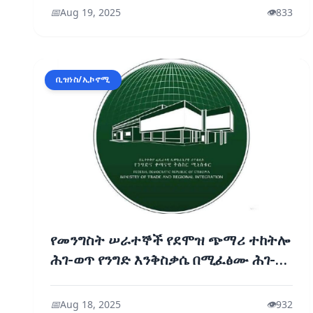
📅
Aug 19, 2025
👁️
833
ቢዝነስ/ኢኮኖሚ
የመንግስት ሠራተኞች የደሞዝ ጭማሪ ተከትሎ
ሕገ-ወጥ የንግድ እንቅስቃሴ በሚፈፅሙ ሕገ-
ወጥ ነጋዴዎች ላይ እርምጃ እንወስዳለን -
የኢፌድሪ ንግድና ቀጠናዊ ትስስር ሚኒስቴር
📅
Aug 18, 2025
👁️
932