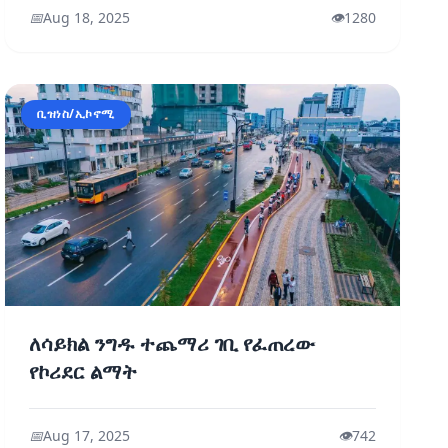
📅
Aug 18, 2025
👁️
1280
ቢዝነስ/ኢኮኖሚ
ለሳይክል ንግዱ ተጨማሪ ገቢ የፈጠረው
የኮሪደር ልማት
📅
Aug 17, 2025
👁️
742