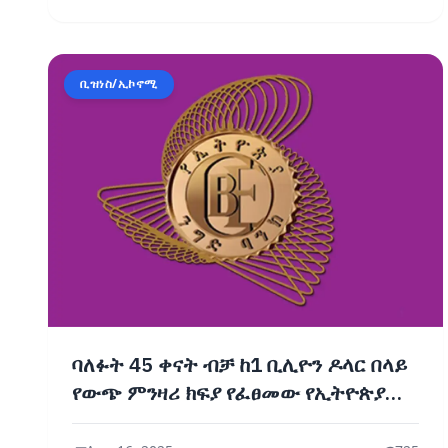
ቢዝነስ/ኢኮኖሚ
ባለፉት 45 ቀናት ብቻ ከ1 ቢሊዮን ዶላር በላይ
የውጭ ምንዛሪ ክፍያ የፈፀመው የኢትዮጵያ
ንግድ ባንክ