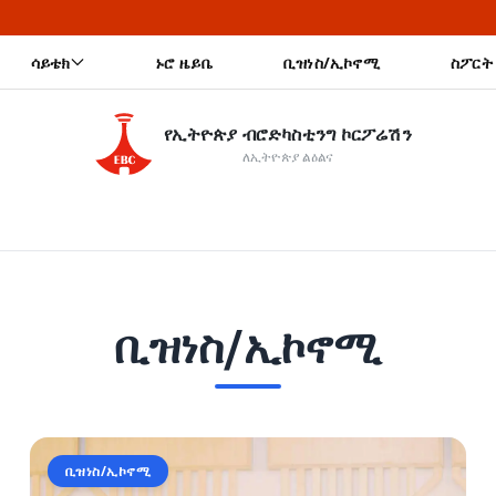
🔥
ሳይቴክ
ኑሮ ዜይቤ
ቢዝነስ/ኢኮኖሚ
ስፖርት
የኢትዮጵያ ብሮድካስቲንግ ኮርፖሬሽን
ለኢትዮጵያ ልዕልና
ቢዝነስ/ኢኮኖሚ
ቢዝነስ/ኢኮኖሚ