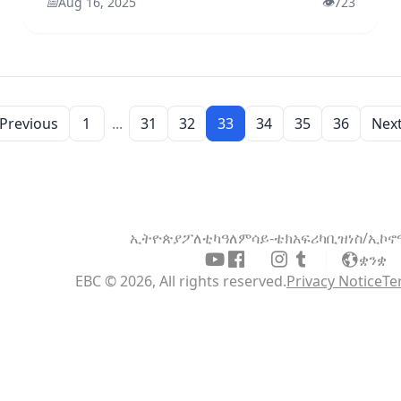
📅
Aug 16, 2025
👁️
723
Previous
1
...
31
32
33
34
35
36
Nex
ኢትዮጵያ
ፖለቲካ
ዓለም
ሳይ-ቴክ
አፍሪካ
ቢዝነስ/ኢኮ
ቋንቋ
EBC © 2026, All rights reserved.
Privacy Notice
Te