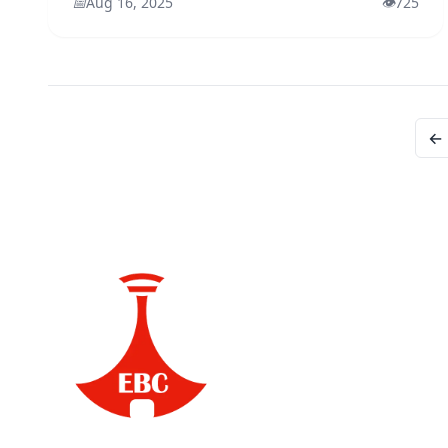
📅
Aug 16, 2025
👁️
725
← 