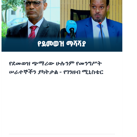
የደመወዝ ጭማሪው ሁሉንም የመንግሥት
ሠራተኞችን ያካትታል - የገንዘብ ሚኒስቴር