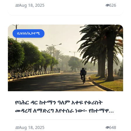
📅
Aug 18, 2025
👁️
626
ቢዝነስ/ኢኮኖሚ
የባሕር ዳር ከተማን ዓለም አቀፍ የቱሪስት
መዳረሻ ለማድረግ እየተሰራ ነው፡- የከተማዋ
ባሕልና ቱሪዝም መምሪያ
📅
Aug 18, 2025
👁️
648