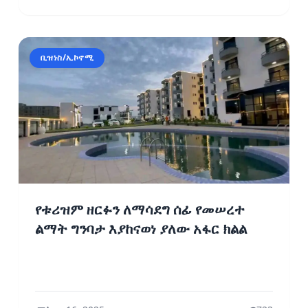
ቢዝነስ/ኢኮኖሚ
የቱሪዝም ዘርፉን ለማሳደግ ሰፊ የመሠረተ
ልማት ግንባታ እያከናወነ ያለው አፋር ክልል