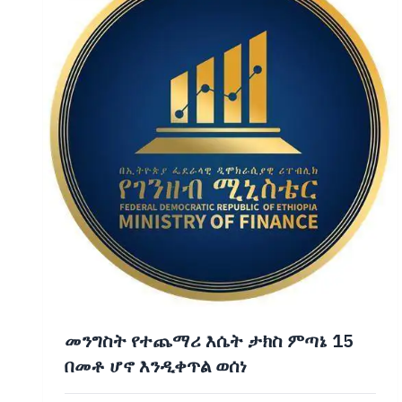
መንግስት የተጨማሪ እሴት ታክስ ምጣኔ 15
በመቶ ሆኖ እንዲቀጥል ወሰነ