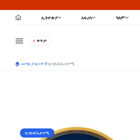
ኢትዮጵያ
አፍሪካ
ዓለም
ቀጥታ
🏠 መግቢያ
ዜናዎች
ቢዝነስ/ኢኮኖሚ
›
›
ቢዝነስ/ኢኮኖሚ