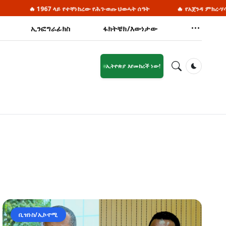
 1967 ላይ የተቸነከረው የሕገ-ወጡ ህወሓት ሰዓት
🔥 የአጀንዳ ምክረ-ሃሳቦች ለስራ ቡድ
ኢንፎግራፊክስ
ፋክትቼክ/እውነታው
ኢትዮጵያ እየመከረች ነው!
Dark Mod
ቢዝነስ/ኢኮኖሚ