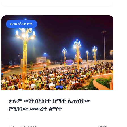
ቢዝነስ/ኢኮኖሚ
ሁሉም ወገን በእኔነት ስሜት ሊጠብቀው
የሚገባው መሠረተ ልማት