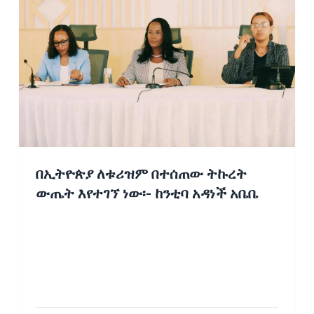
በኢትዮጵያ ለቱሪዝም በተሰጠው ትኩረት
ውጤት እየተገኘ ነው፡- ከንቲባ አዳነች አቤቤ