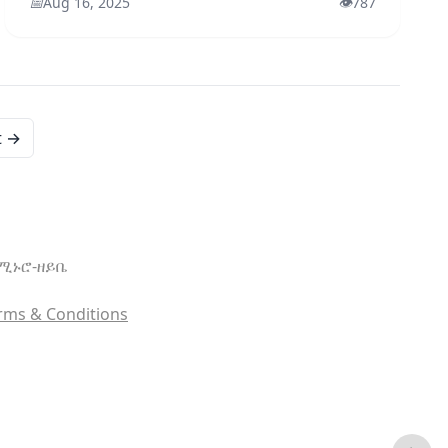
📅
Aug 16, 2025
👁️
787
t →
ኖሚ
ኑሮ-ዘይቤ
rms & Conditions