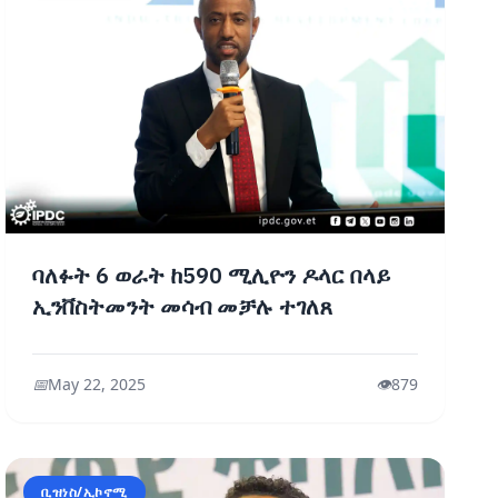
ባለፉት 6 ወራት ከ590 ሚሊዮን ዶላር በላይ
ኢንቨስትመንት መሳብ መቻሉ ተገለጸ
📅
May 22, 2025
👁️
879
ቢዝነስ/ኢኮኖሚ