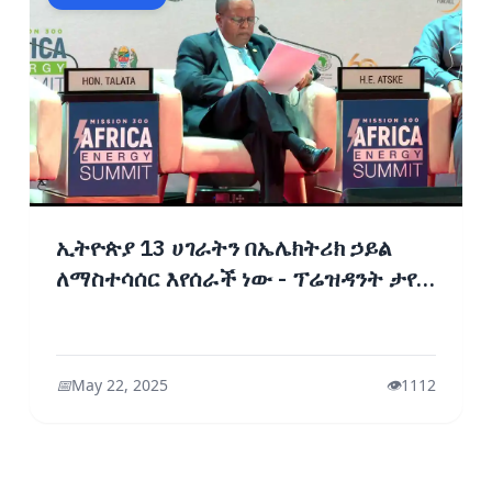
ኢትዮጵያ 13 ሀገራትን በኤሌክትሪክ ኃይል
ለማስተሳሰር እየሰራች ነው - ፕሬዝዳንት ታየ
አፅቀስላሴ
📅
May 22, 2025
👁️
1112