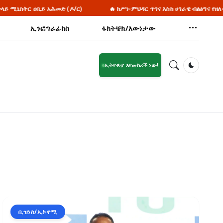
ዶ/ር)
🔥 ከሥነ-ምህዳር ጥገና እስከ ሀገራዊ ብልፅግና የዘለቀው የኢትዮጵያ አረንጓዴ ዐሻራ
ኢንፎግራፊክስ
ፋክትቼክ/እውነታው
ኢትዮጵያ እየመከረች ነው!
Dark Mod
ቢዝነስ/ኢኮኖሚ