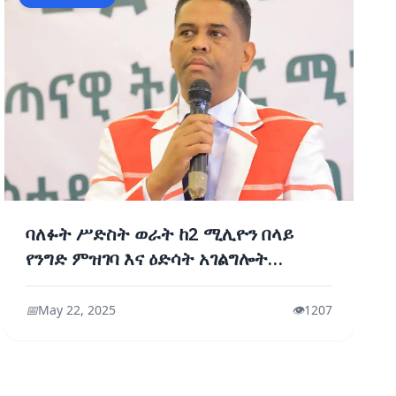
ባለፉት ሥድስት ወራት ከ2 ሚሊዮን በላይ
የንግድ ምዝገባ እና ዕድሳት አገልግሎት
በኦንላይን ተሰጥቷል፡- የንግድና ቀጠናዊ ትስስር
ሚኒስቴር
📅
May 22, 2025
👁️
1207