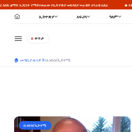
ይናወጠው የኢትዮጵያ መከላከያ ሠራዊት ሀገራዊ አደራ
🔥 የዴሞክራሲ ምህዳሩ መስፋት የት
ኢትዮጵያ
አፍሪካ
ዓለም
ቀጥታ
🏠 መግቢያ
ዜናዎች
ቢዝነስ/ኢኮኖሚ
›
›
ቢዝነስ/ኢኮኖሚ