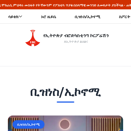
ኛውንም የፖለቲካ ጥያቄ በሰላማዊ መንገድ ለመፍታት ያስችላል - ጠቅላይ ሚኒስትር ዐቢይ አሕመድ (
ሳይቴክ
ኑሮ ዜይቤ
ቢዝነስ/ኢኮኖሚ
ስፖርት
የኢትዮጵያ ብሮድካስቲንግ ኮርፖሬሽን
ለኢትዮጵያ ልዕልና
ቢዝነስ/ኢኮኖሚ
ቢዝነስ/ኢኮኖሚ