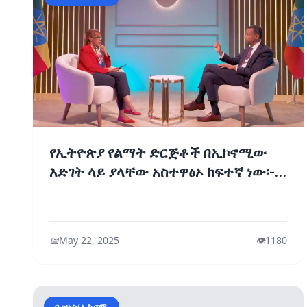
የኢትዮጵያ የልማት ድርጅቶች በኢኮኖሚው
እድገት ላይ ያላቸው አስተዋፅኦ ከፍተኛ ነው፡-
ብሩክ ታዬ (ዶ/ር)
📅
May 22, 2025
👁️
1180
ቢዝነስ/ኢኮኖሚ