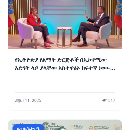
የኢትዮጵያ የልማት ድርጅቶች በኢኮኖሚው
እድገት ላይ ያላቸው አስተዋፅኦ ከፍተኛ ነው፡-
ብሩክ ታዬ (ዶ/ር)
📅
Jul 11, 2025
👁️
1517
ቢዝነስ/ኢኮኖሚ