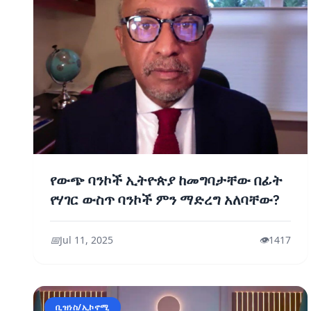
የውጭ ባንኮች ኢትዮጵያ ከመግባታቸው በፊት
የሃገር ውስጥ ባንኮች ምን ማድረግ አለባቸው?
📅
Jul 11, 2025
👁️
1417
ቢዝነስ/ኢኮኖሚ