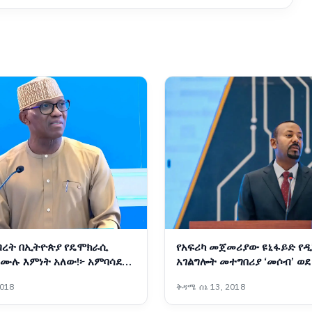
ብረት በኢትዮጵያ የዴሞክራሲ
የአፍሪካ መጀመሪያው ዩኒፋይድ የ
 ሙሉ እምነት አለው!፦ አምባሳደር
አገልግሎት መተግበሪያ ‘መሶብ’ ወደ
ዬ
ስልኮች ተሸጋግሯል፡- ጠቅላይ ሚኒስ
2018
ቅዳሜ ሰኔ 13, 2018
አሕመድ (ዶ/ር)