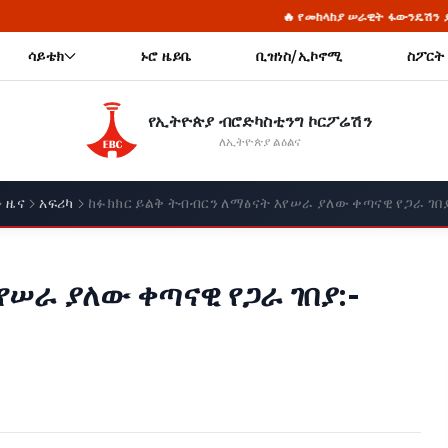
🔥 የመከላከያ ሠራዊት ፋውንዴሽን ያስመዘገበውን ለውጥ ማጠናከር 
ሳይቴክ
ኑሮ ዜይቤ
ቢዝነስ/ኢኮኖሚ
ስፖርት
የኢትዮጵያ ብሮድካስቲንግ ኮርፖሬሽን
ለኢትዮጵያ ልዕልና
ዜና
አፍሪካ
ከፉክክር ይልቅ ትብብርን ለማፅናት እየሠራ ያለው ቀጣናዊ የጋራ ገበ
የሠራ ያለው ቀጣናዊ የጋራ ገበያ:-