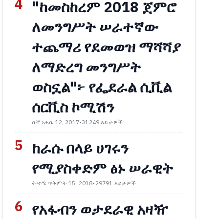
4
"ከመስከረም 2018 ጀምሮ
ለመንግሥት ሠራተኛው
ተጨማሪ የደመወዝ ማሻሻያ
ለማድረግ መንግሥት
ወስኗል"፦ የፌደራል ሲቪል
ሰርቪስ ኮሚሽን
ሰኞ ነሐሴ 12, 2017
•
31249 እይታዎች
5
ከራሱ በላይ ሀገሩን
የሚያስቀድም ፅኑ ሠራዊት
ቅዳሜ ጥቅምት 15, 2018
•
29791 እይታዎች
6
የአፋብን ወታደራዊ አዛዥ