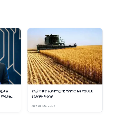
ዲጂታል
የኢትዮጵያ ኢኮኖሚያዊ ሽግግር እና የ2018
 ሞባይል
የዕድገት ትንበያ
ትር ዐቢይ
ረቡዕ ሰኔ 10, 2018