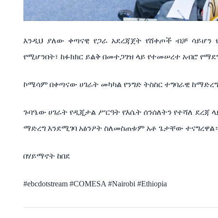
እንዲህ ያለው ቀጣናዊ የጋራ አደረጃጀት የሸቀጦች ብቻ ሳይሆን የ
የሚሆንበት፣ ከፉክክር ይልቅ በመተጋገዝ ላይ የተመሠረተ አብሮ የማደ
ኮሜሳም በቀጣናው ሀገራት መካካል የንግድ ትስስር ተግባራዊ ከማድረግ
ጉባዔው ሀገራት የዲጂታል ሥርዓት የእሴት ሰንሰለትን የተሻለ ደረ
ማድረግ እንደሚገባ አፅንዖት ስለመስጠቱም አቶ ጌታቸው ተናግረዋል
በሃይማኖት ከበደ
#ebcdotstream #COMESA #Nairobi #Ethiopia