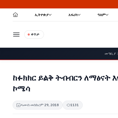
ኢትዮጵያ
አፍሪካ
ዓለም
ቀጥታ
መግቢያ
ከፉክክር ይልቅ ትብብርን ለማፅናት እ
ኮሜሳ
ሓሙስ መስከረም 29, 2018
1131