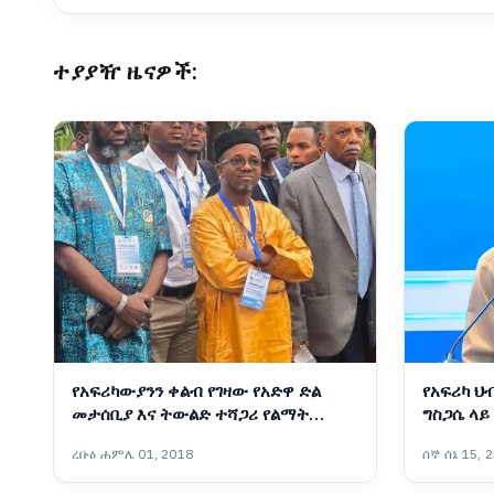
ተያያዥ ዜናዎች:
የአፍሪካውያንን ቀልብ የገዛው የአድዋ ድል
የአፍሪካ ህ
መታሰቢያ እና ትውልድ ተሻጋሪ የልማት
ግስጋሴ ላይ
ሥራዎች
ባንኮሌ አዶ
ረቡዕ ሐምሌ 01, 2018
ሰኞ ሰኔ 15, 