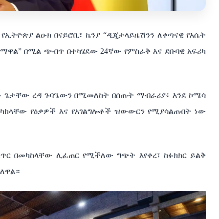
 የኢትዮጵያ ልዑክ በናይሮቢ፣ ኬንያ “ዲጂታላይዜሽንን ለቀጣናዊ የእሴት
 ማዋል” በሚል ጭብጥ በተካሄደው 24ኛው የምስራቅ እና ደቡባዊ አፍሪካ
አቶ ጌታቸው ረዳ ጉባዔውን በሚመለከት በሰጡት ማብራሪያ፥ እንደ ኮሜሳ
በመካከላቸው የዕቃዎች እና የአገልግሎቶች ዝውውርን የሚያሳልጡበት ነው
 ቁጥር በመካከላቸው ሊፈጠር የሚችለው ግጭት እየቀረ፣ ከፉክክር ይልቅ
ብለዋል።