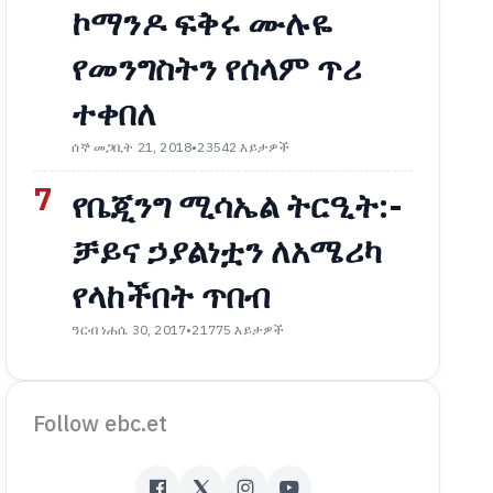
ኮማንዶ ፍቅሩ ሙሉዬ
የመንግስትን የሰላም ጥሪ
ተቀበለ
ሰኞ መጋቢት 21, 2018
•
23542 እይታዎች
7
የቤጂንግ ሚሳኤል ትርዒት:-
ቻይና ኃያልነቷን ለአሜሪካ
የላከችበት ጥበብ
ዓርብ ነሐሴ 30, 2017
•
21775 እይታዎች
Follow ebc.et