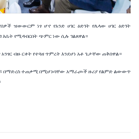
ሰዎች ዝውውርም ነፃ ሆኖ የአንድ ሀገር ዕድገት የሌላው ሀገር ዕድገት
ግ እሴት የሚዳብርበት ጭምር ነው ሲሉ ገልጸዋል።
 አንፃር ብዙ ርቀት የተጓዘ ጥምረት እንደሆነ አቶ ጌታቸው ጠቅሰዋል።
ጃ ላይ በማድረስ ተጠቃሚ በሚሆኑባቸው አማራጮች ዙሪያ የልምድ ልውውጥ
።