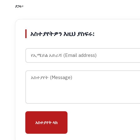
ያጋሩ፡
አስተያየትዎን እዚህ ያስፍሩ:
አስተያየት ላክ