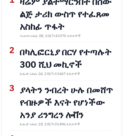
1
ዛሬም ያልተማርንበት በሰው
ልጅ ታሪክ ውስጥ የተፈጸመ
አስከፊ ጥፋት
ሓሙስ ነሐሴ 08, 2017
•
43375 እይታዎች
2
በካሊፎርኒያ በርሃ የተጣሉት
300 ሺህ መኪኖች
እሑድ ነሐሴ 04, 2017
•
33467 እይታዎች
3
ያላትን ንብረት ሁሉ በመሸጥ
የብዙዎች እናት የሆነችው
አንያ ሪንግረን ሎቨን
እሑድ ነሐሴ 18, 2017
•
31496 እይታዎች