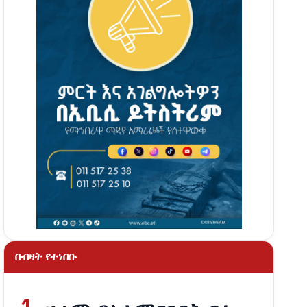
በብዛት የተነበቡ