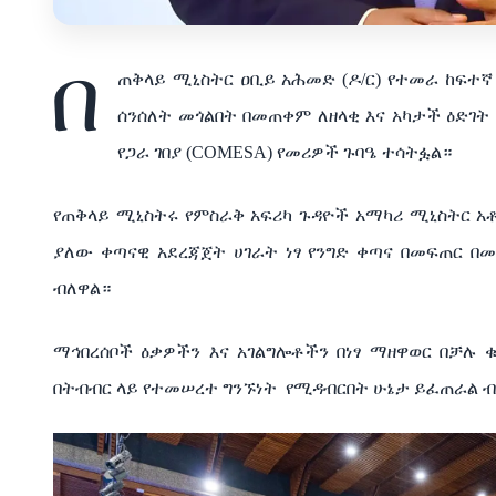
በ
ጠቅላይ ሚኒስትር ዐቢይ አሕመድ (ዶ/ር) የተመራ ከፍተኛ
ሰንሰለት መጎልበት በመጠቀም ለዘላቂ እና አካታች ዕድገት
የጋራ ገበያ (COMESA) የመሪዎች ጉባዔ ተሳትፏል።
የጠቅላይ ሚኒስትሩ የምስራቅ አፍሪካ ጉዳዮች አማካሪ ሚኒስትር 
ያለው ቀጣናዊ አደረጃጀት ሀገራት ነፃ የንግድ ቀጣና በመፍጠር 
ብለዋል።
ማኅበረሰቦች ዕቃዎችን እና አገልግሎቶችን በነፃ ማዘዋወር በቻሉ
በትብብር ላይ የተመሠረተ ግንኙነት የሚዳብርበት ሁኔታ ይፈጠራል 