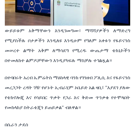
ውይይቱም አቅማቸውን እንዲገመግሙ፣ ማሻሻያዎችን ለማድረግ
የሚያስችሉ ቦታዎችን እንዲለዩ እንዲሁም የዓለም አቀፉን የፋይናንስ
መሠረተ ልማት አቅም ለማሳደግ የሚረዱ ውጤታማ ቴክኒኮችን
በተመለከተ ልምዶቻቸውን እንዲያካፍሉ ማስቻሉ ተገልጿል።
በተባበሩት አረብ ኤምሬትስ ማዕከላዊ ባንክ የገንዘብ ፖሊሲ እና የፋይናንስ
መረጋጋት ረዳት ገዥ የሆኑት ኢብራሂም ኦቤይድ አል ዛቢ፤ "እያደገ ያለው
የቴክኖሎጂ እና የሳይበር ጥቃት የጋራ እና ቅድመ ጥንቃቄ የተሞላበት
የመከላከያ ስትራቴጂን ይጠይቃል" ብለዋል።
በሴራን ታደሰ