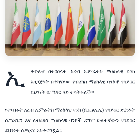
ኢ
ትዮጵያ በተባበሩት አረብ ኤምሬትስ ማዕከላዊ ባንክ
አዘጋጅነት በተካሄደው የብሪክስ ማዕከላዊ ባንኮች የሳይበር
ደህንነት ሴሚናር ላይ ተሳትፋለች።
የተባበሩት አረብ ኤምሬትስ ማዕከላዊ ባንክ (ሲቢዩኤኢ) የሳይበር ደህንነት
ሴሚናርን እና ለብሪክስ ማዕከላዊ ባንኮች ደግሞ ሁለተኛውን የሳይበር
ደህንነት ሴሚናር አስተናግዷል።