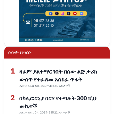
በብዛት የተነበቡ
1
ዛሬም ያልተማርንበት በሰው ልጅ ታሪክ
ውስጥ የተፈጸመ አስከፊ ጥፋት
ሓሙስ ነሐሴ 08, 2017
•
43480 እይታዎች
2
በካሊፎርኒያ በርሃ የተጣሉት 300 ሺህ
መኪኖች
እሑድ ነሐሴ 04, 2017
•
33521 እይታዎች