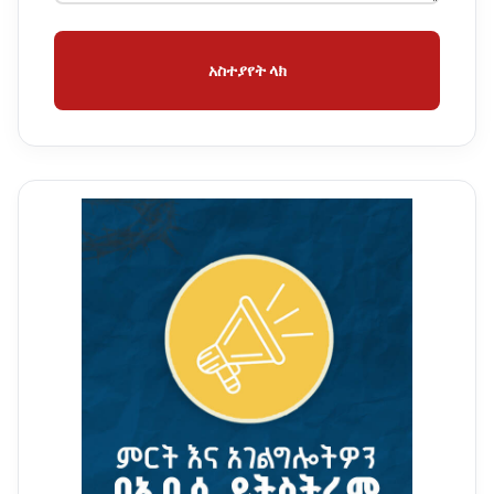
አስተያየት ላክ