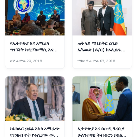
የኢትዮጵያ እና አሜሪካ
ጠቅላይ ሚኒስትር ዐቢይ
ግንኙነት ከዲፕሎማሲ እና
አሕመድ (ዶ/ር) ከኦሊሴጉን
በወታደራዊ ትብብር ወደ
ኦባሳንጆ ጋር ተወያዩ
ሰኞ ሐምሌ 20, 2018
ማክሰኞ ሐምሌ 07, 2018
ስትራቴጂያዊ አጋርነት
እየተሸጋገረ ነው - አምባሳደር
ኤርቪን ማሲንጋ
ከኑክሌር ኃይል እስከ አማራጭ
ኢትዮጵያ እና ሳዑዲ ዓረቢያ
የገንዘብ ኖት የሩሲያው ውጭ
ሁለንተናዊ ትብብርን ይበልጥ