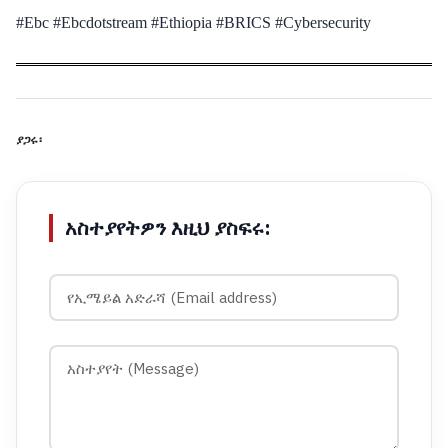
#Ebc #Ebcdotstream #Ethiopia #BRICS #Cybersecurity
ያጋሩ፡
አስተያየትዎን እዚህ ያስፍሩ: