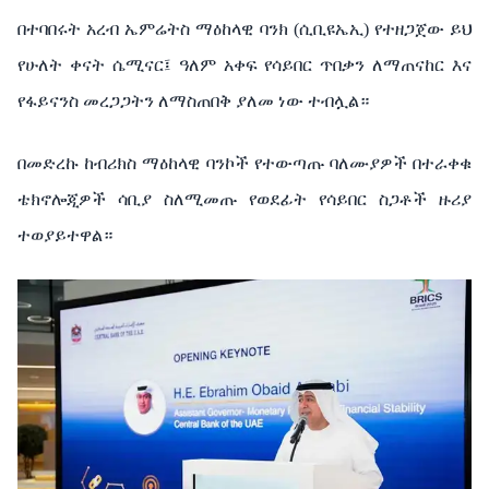
በተባበሩት አረብ ኤምሬትስ ማዕከላዊ ባንክ (ሲቢዩኤኢ) የተዘጋጀው ይህ
የሁለት ቀናት ሴሚናር፤ ዓለም አቀፍ የሳይበር ጥበቃን ለማጠናከር እና
የፋይናንስ መረጋጋትን ለማስጠበቅ ያለመ ነው ተብሏል።
በመድረኩ ከብሪክስ ማዕከላዊ ባንኮች የተውጣጡ ባለሙያዎች በተራቀቁ
ቴክኖሎጂዎች ሳቢያ ስለሚመጡ የወደፊት የሳይበር ስጋቶች ዙሪያ
ተወያይተዋል።