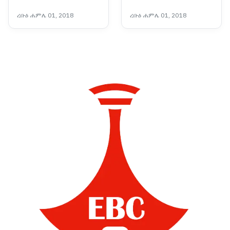
ጉዳይ ሚኒስትር በአዲስ አበባ
ማጠናከር በሚቻልበት ሁኔታ
ረቡዕ ሐምሌ 01, 2018
ረቡዕ ሐምሌ 01, 2018
ለምን ተገኙ?
ላይ መከሩ