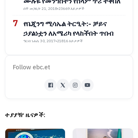
ሙሉዬ የመንግስትን የሰላም ጥሪ ተቀበለ
ሰኞ መጋቢት 21, 2018
•
23669 እይታዎች
7
የቤጂንግ ሚሳኤል ትርዒት:- ቻይና
ኃያልነቷን ለአሜሪካ የላከችበት ጥበብ
ዓርብ ነሐሴ 30, 2017
•
21816 እይታዎች
Follow ebc.et
ተያያዥ ዜናዎች: