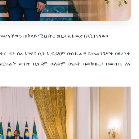
መሆናቸውን
ጠቅላይ
ሚኒስትር
ዐቢይ
አሕመድ
(
ዶ
/
ር
)
ገለጹ፡፡
ትር
ዳቶ
ሰሪ
አንዋር
ቢን
ኢብራሂም
በብሔራዊ
ቤተመንግሥት
ባደረጉት
አህጉራት
ውስጥ
ቢገኙም
ሁለቱም
ሀገራት
በመከባበር፣
በመናበብ
እና