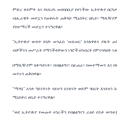
ምድረ
ቀደምት
እና
የአፍሪካ
መሰባሰቢያ
የሆነችው
ኢትዮጵያ
በርካ
ብሔራዊት
መሆኗን
የጠቀሱት
ጠቅላይ
ሚኒስትር
ዐቢይ፣
ማሌዥያ
ያስተማረች
መሆኗን
ተናግረዋል፡፡
"
ኢትዮጵያ
ውስጥ
ይህን
መንፈስ
‘
መደመር
’
እንለዋለን
ያሉት
ጠ
ብቻችንን
መሥራት
የማንችላቸውን
ነገሮች
በኅብረት
የምናሳካበት
ነ
በማሌዥያም
በቀጣይነት፣
በብልፅግና፣
በፈጠራ፣
በመተማመን
እና
በ
መኖሩን
ጠቅሰዋል፡፡
"
ማዳኒ
"
አንድ
ዓይነትነት
ሳይሆን
አንድነት
ወይም
ኅበረት
እንደሆነ
እ
ሚኒስትር
ዐቢይ
ተናግረዋል፡፡
"
ወደ
ኢትዮጵያ
የመጡት
ሀገራችን
የብልፅግናን
ራዕይ
ሰንቃ
ወጣቶ