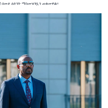
2
በመቶ
ዕድገት
ማስመዝገቧን
ጠቁመዋል፡፡