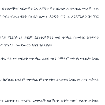
ታ
ቋንቋዎችን፣
ባህሎችን
እና
እምነቶችን
በአንድ
አስተባብራ
የኖረች
ኅበረ
ም
ኅብረ
ብሔራዊነት
በራዕይ
ሲመራ
እንዴት
ጥንካሬ
እንደሚሆን
በተግባር
ቅላይ
ሚኒስትሩ፣
ይህም
ልዩነቶቻችንን
ወደ
ጥንካሬ
በመቀየር
አንዳችን
ው
"
በማለት
የመደመርን
አሳቤ
ገልጸዋል፡፡
ፍቅር
ላይ
የተመሰረተ
የጥንካሬ
ራዕይ
የሆነ
"
ማዳኒ
"
የተባለ
የኅበረት
እሳቤ
ና
ከፖሊሲ
በላይም
የጥንካሬ
ምንጭነቱን
ያረጋገጠ
እሳቤ
መሆኑን
ጠቅላይ
ቿን
አስተባብራ
ተአምር
እየሠራች
ባለችበት
ወቅት
ነው
"
ያሉት
ጠቅላይ