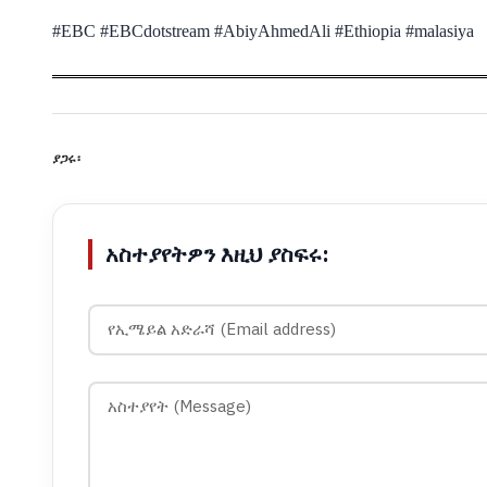
#EBC #EBCdotstream #AbiyAhmedAli #Ethiopia #malasiya
ያጋሩ፡
አስተያየትዎን እዚህ ያስፍሩ: