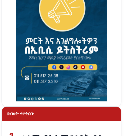
በብዛት የተነበቡ