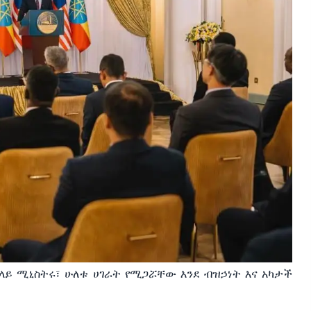
ላይ
ሚኒስትሩ፣
ሁለቱ
ሀገራት
የሚጋሯቸው
እንደ
ብዝኃነት
እና
አካታች