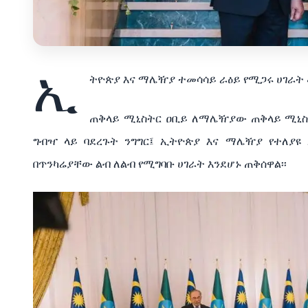
ኢ
ትዮጵያ
እና
ማሌዥያ
ተመሳሳይ
ራዕይ
የሚጋሩ
ሀገራት
ጠቅላይ
ሚኒስትር
ዐቢይ
ለማሌዥያው
ጠቅላይ
ሚኒስ
ግብዣ
ላይ
ባደረጉት
ንግግር፤
ኢትዮጵያ
እና
ማሌዥያ
የተለያዩ
በጥንካሬያቸው
ልብ
ለልብ
የሚግባቡ
ሀገራት
እንደሆኑ
ጠቅሰዋል፡፡