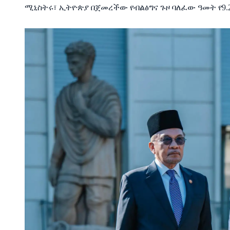
ሚኒስትሩ፣
ኢትዮጵያ
በጀመረችው
የብልፅግና
ጉዞ
ባለፈው
ዓመት
የ
9.