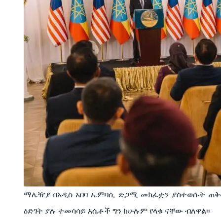
ማሌዥያ
በአዲስ
አበባ
ኤምባሲ
ድጋሚ
መክፈቷን
ያስተወሱት
ጠቅ
ዕድገት
ያሉ
ተመሳሳይ
እሴቶች
ግን
ከሁሉም
የላቁ
ናቸው
ብለዋል፡፡