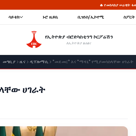
🔥 የመከላከያ ሠራዊት ፋውንዴሽን ያስመዘገበውን ለውጥ ማጠናከር ይ
ሳይቴክ
ኑሮ ዜይቤ
ቢዝነስ/ኢኮኖሚ
ስፖርት
የኢትዮጵያ ብሮድካስቲንግ ኮርፖሬሽን
ለኢትዮጵያ ልዕልና
መግቢያ
ዜና
ዲፕሎማሲ
"መደመር" እና "ማዳኒ" የሚያመሳስላቸው ሀገራት
ስላቸው ሀገራት