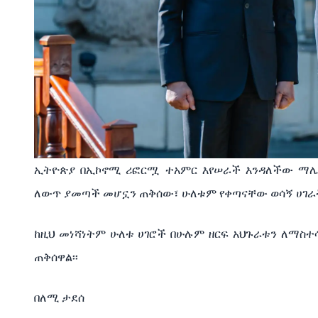
ኢትዮጵያ
በኢኮኖሚ
ሪፎርሟ
ተአምር
እየሠራች
እንዳለችው
ማሌ
ለውጥ
ያመጣች
መሆኗን
ጠቅሰው፣
ሁለቱም
የቀጣናቸው
ወሳኝ
ሀገራ
ከዚህ
መነሻነትም
ሁለቱ
ሀገሮች
በሁሉም
ዘርፍ
አህጉራቱን
ለማስተ
ጠቅሰዋል፡፡
በለሚ
ታደሰ