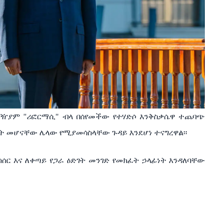
ዥያም
"
ሪፎርማሲ
"
ብላ
በሰየመችው
የተሃድሶ
እንቅስቃሴዋ
ተጨባጭ
ት
መሆናቸው
ሌላው
የሚያመሳስላቸው
ጉዳይ
እንደሆነ
ተናግረዋል፡፡
ሳሰር
እና
ለቀጣይ
የጋራ
ዕድገት
መንገድ
የመክፈት
ኃላፊነት
እንዳለባቸው