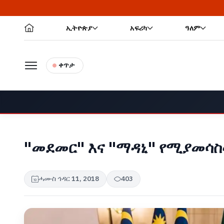
ኢትዮጵያ
አፍሪካ
ዓለም
ቀጥታ
"መደመር" እና "ማዳኒ" የሚያመሳ
ሓሙስ ኅዳር 11, 2018
403