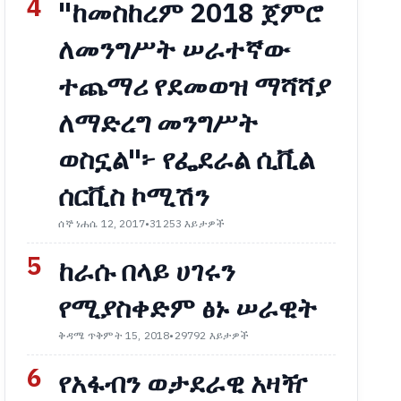
4
"ከመስከረም 2018 ጀምሮ
ለመንግሥት ሠራተኛው
ተጨማሪ የደመወዝ ማሻሻያ
ለማድረግ መንግሥት
ወስኗል"፦ የፌደራል ሲቪል
ሰርቪስ ኮሚሽን
ሰኞ ነሐሴ 12, 2017
•
31253 እይታዎች
5
ከራሱ በላይ ሀገሩን
የሚያስቀድም ፅኑ ሠራዊት
ቅዳሜ ጥቅምት 15, 2018
•
29792 እይታዎች
6
የአፋብን ወታደራዊ አዛዥ