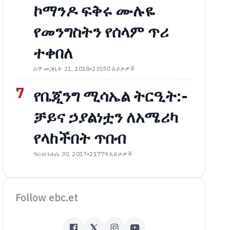
ኮማንዶ ፍቅሩ ሙሉዬ
የመንግስትን የሰላም ጥሪ
ተቀበለ
ሰኞ መጋቢት 21, 2018
•
23550 እይታዎች
7
የቤጂንግ ሚሳኤል ትርዒት:-
ቻይና ኃያልነቷን ለአሜሪካ
የላከችበት ጥበብ
ዓርብ ነሐሴ 30, 2017
•
21779 እይታዎች
Follow ebc.et