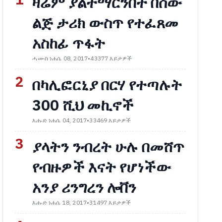
1
ዛሬም ያልተማርንበት በሰው
ልጅ ታሪክ ውስጥ የተፈጸመ
አስከፊ ጥፋት
ሓሙስ ነሐሴ 08, 2017
•
43377 እይታዎች
2
በካሊፎርኒያ በርሃ የተጣሉት
300 ሺህ መኪኖች
እሑድ ነሐሴ 04, 2017
•
33469 እይታዎች
3
ያላትን ንብረት ሁሉ በመሸጥ
የብዙዎች እናት የሆነችው
አንያ ሪንግረን ሎቨን
እሑድ ነሐሴ 18, 2017
•
31497 እይታዎች