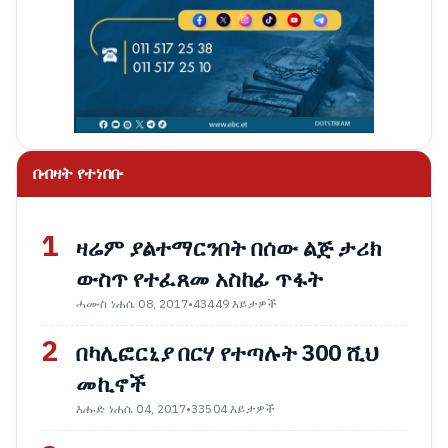
በብዛት የተነበቡ
1
ዛሬም ያልተማርንበት በሰው ልጅ ታሪክ
ውስጥ የተፈጸመ አስከፊ ጥፋት
ሓሙስ ነሐሴ 08, 2017
•
43449 እይታዎች
2
በካሊፎርኒያ በርሃ የተጣሉት 300 ሺህ
መኪኖች
እሑድ ነሐሴ 04, 2017
•
33504 እይታዎች