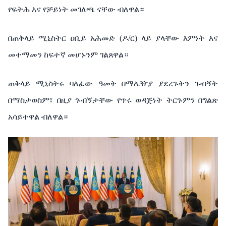
የፍትሕ
እና
የቻይነት
መገለጫ
ናቸው
ብለዋል።
በጠቅላይ
ሚኒስትር
ዐቢይ
አሕመድ
(
ዶ
/
ር
)
ላይ
ያላቸው
እምነት
እና
መተማመን
ከፍተኛ
መሆኑንም
ገልጸዋል።
ጠቅላይ
ሚኒስትሩ
ባለፈው
ዓመት
በማሌዥያ
ያደረጉትን
ጉብኝት
በማስታወስም፣
በዚያ
ጉብኝታቸው
የጥሩ
ወዳጅነት
ትርጉምን
በግልጽ
አሳይተዋል
ብለዋል።