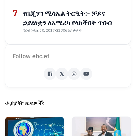
7
የቤጂንግ ሚሳኤል ትርዒት:- ቻይና
ኃያልነቷን ለአሜሪካ የላከችበት ጥበብ
ዓርብ ነሐሴ 30, 2017
•
21806 እይታዎች
Follow ebc.et
ተያያዥ ዜናዎች: