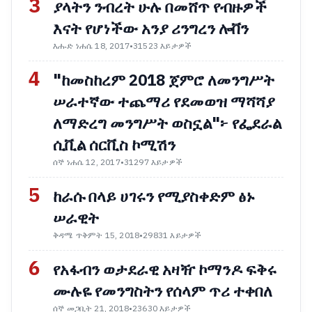
3
ያላትን ንብረት ሁሉ በመሸጥ የብዙዎች
እናት የሆነችው አንያ ሪንግረን ሎቨን
እሑድ ነሐሴ 18, 2017
•
31523 እይታዎች
4
"ከመስከረም 2018 ጀምሮ ለመንግሥት
ሠራተኛው ተጨማሪ የደመወዝ ማሻሻያ
ለማድረግ መንግሥት ወስኗል"፦ የፌደራል
ሲቪል ሰርቪስ ኮሚሽን
ሰኞ ነሐሴ 12, 2017
•
31297 እይታዎች
5
ከራሱ በላይ ሀገሩን የሚያስቀድም ፅኑ
ሠራዊት
ቅዳሜ ጥቅምት 15, 2018
•
29831 እይታዎች
6
የአፋብን ወታደራዊ አዛዥ ኮማንዶ ፍቅሩ
ሙሉዬ የመንግስትን የሰላም ጥሪ ተቀበለ
ሰኞ መጋቢት 21, 2018
•
23630 እይታዎች