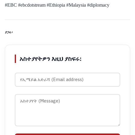
#EBC #ebcdotstream #Ethiopia #Malaysia #diplomacy
ያጋሩ፡
አስተያየትዎን እዚህ ያስፍሩ: