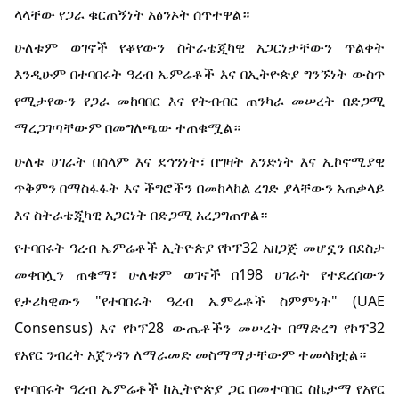
ላላቸው የጋራ ቁርጠኝነት አፅንኦት ሰጥተዋል።
ሁለቱም ወገኖች የቆየውን ስትራቴጂካዊ አጋርነታቸውን ጥልቀት
እንዲሁም በተባበሩት ዓረብ ኤምሬቶች እና በኢትዮጵያ ግንኙነት ውስጥ
የሚታየውን የጋራ መከባበር እና የትብብር ጠንካራ መሠረት በድጋሚ
ማረጋገጣቸውም በመግለጫው ተጠቁሟል።
ሁለቱ ሀገራት በሰላም እና ደኅንነት፣ በግዛት አንድነት እና ኢኮኖሚያዊ
ጥቅምን በማስፋፋት እና ችግሮችን በመከላከል ረገድ ያላቸውን አጠቃላይ
እና ስትራቴጂካዊ አጋርነት በድጋሚ አረጋግጠዋል።
የተባበሩት ዓረብ ኤምሬቶች ኢትዮጵያ የኮፕ32 አዘጋጅ መሆኗን በደስታ
መቀበሏን ጠቁማ፣ ሁለቱም ወገኖች በ198 ሀገራት የተደረሰውን
የታሪካዊውን "የተባበሩት ዓረብ ኤምሬቶች ስምምነት" (UAE
Consensus) እና የኮፕ28 ውጤቶችን መሠረት በማድረግ የኮፕ32
የአየር ንብረት አጀንዳን ለማራመድ መስማማታቸውም ተመላክቷል።
የተባበሩት ዓረብ ኤምሬቶች ከኢትዮጵያ ጋር በመተባበር ስኬታማ የአየር