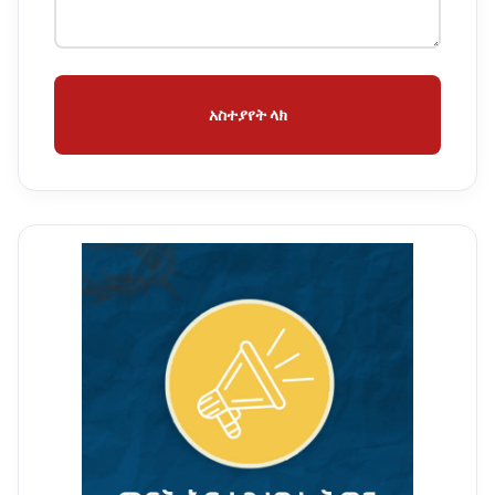
አስተያየት ላክ