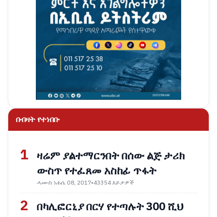
በብዛት የተነበቡ
1
ዛሬም ያልተማርንበት በሰው ልጅ ታሪክ
ውስጥ የተፈጸመ አስከፊ ጥፋት
ሓሙስ ነሐሴ 08, 2017
•
43354 እይታዎች
2
በካሊፎርኒያ በርሃ የተጣሉት 300 ሺህ