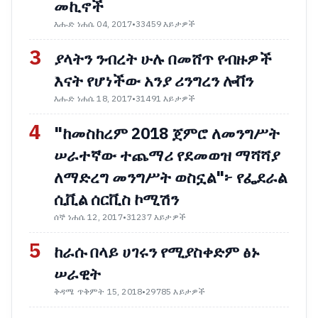
መኪኖች
እሑድ ነሐሴ 04, 2017
•
33459 እይታዎች
3
ያላትን ንብረት ሁሉ በመሸጥ የብዙዎች
እናት የሆነችው አንያ ሪንግረን ሎቨን
እሑድ ነሐሴ 18, 2017
•
31491 እይታዎች
4
"ከመስከረም 2018 ጀምሮ ለመንግሥት
ሠራተኛው ተጨማሪ የደመወዝ ማሻሻያ
ለማድረግ መንግሥት ወስኗል"፦ የፌደራል
ሲቪል ሰርቪስ ኮሚሽን
ሰኞ ነሐሴ 12, 2017
•
31237 እይታዎች
5
ከራሱ በላይ ሀገሩን የሚያስቀድም ፅኑ
ሠራዊት
ቅዳሜ ጥቅምት 15, 2018
•
29785 እይታዎች