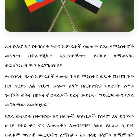
ኢትዮጵያ እና የተባበሩት ዓረብ ኤምሬቶች ባወጡት የጋራ የሚኒስትሮች
መግለጫ ስትራቴጂካዊ አጋርነታቸውን ይበልጥ ለማጠናከር
ቁርጠኝነታቸውን አረጋግጠዋል።
የተባበሩት ዓረብ ኤምሬቶች የውጭ ጉዳይ ሚኒስትር ዴኤታ ሼህ ሻክቡት
ቢን ናህያን አል ናህያን በዛሬው ዕለት በኢትዮጵያ ባደረጉት የሥራ
ጉብኝት ወቅት በከፍተኛ ኃላፊዎች ደረጃ ውይይት ማድረጋቸውን የጋራ
መግለጫው አመላክቷል።
የጋራ ውይይቱ በቀጣናው እና በሌሎች አካባቢዎች የሰላም እና ደኅንነት
ዙሪያ የታዩ ዋና ዋና ለውጦችን ለመገምገም ዕድል የፈጠረ ሲሆን፣
ሁለቱም ወገኖች መረጋጋትን ለማስፈን እና ዘላቂ ሰላምን ለማምጣት