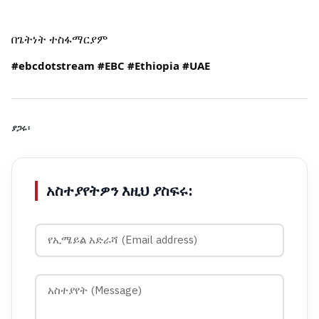
በጌትነት ተስፋማርያም
#ebcdotstream
#EBC
#Ethiopia
#UAE
ያጋሩ፡
አስተያየትዎን እዚህ ያስፍሩ: