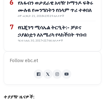
6
የአፋብን ወታደራዊ አዛዥ ኮማንዶ ፍቅሩ
ሙሉዬ የመንግስትን የሰላም ጥሪ ተቀበለ
ሰኞ መጋቢት 21, 2018
•
23519 እይታዎች
7
የቤጂንግ ሚሳኤል ትርዒት:- ቻይና
ኃያልነቷን ለአሜሪካ የላከችበት ጥበብ
ዓርብ ነሐሴ 30, 2017
•
21766 እይታዎች
Follow ebc.et
ተያያዥ ዜናዎች: