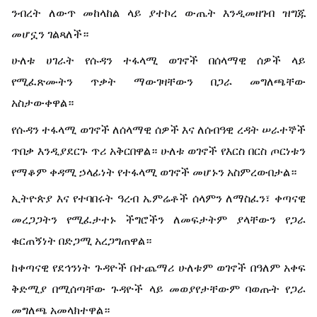
ንብረት ለውጥ መከላከል ላይ ያተኮረ ውጤት እንዲመዘገብ ዝግጁ
መሆኗን ገልጻለች።
ሁለቱ ሀገራት የሱዳን ተፋላሚ ወገኖች በሰላማዊ ሰዎች ላይ
የሚፈጽሙትን ጥቃት ማውገዛቸውን በጋራ መግለጫቸው
አስታውቀዋል።
የሱዳን ተፋላሚ ወገኖች ለሰላማዊ ሰዎች እና ለሰብዓዊ ረዳት ሠራተኞች
ጥበቃ እንዲያደርጉ ጥሪ አቅርበዋል። ሁለቱ ወገኖች የእርስ በርስ ጦርነቱን
የማቆም ቀዳሚ ኃላፊነት የተፋላሚ ወገኖች መሆኑን አስምረውበታል።
ኢትዮጵያ እና የተባበሩት ዓረብ ኤምሬቶች ሰላምን ለማስፈን፣ ቀጣናዊ
መረጋጋትን የሚፈታተኑ ችግሮችን ለመፍታትም ያላቸውን የጋራ
ቁርጠኝነት በድጋሚ አረጋግጠዋል።
ከቀጣናዊ የደኅንነት ጉዳዮች በተጨማሪ ሁለቱም ወገኖች በዓለም አቀፍ
ቅድሚያ በሚሰጣቸው ጉዳዮች ላይ መወያየታቸውም ባወጡት የጋራ
መግለጫ አመላክተዋል።