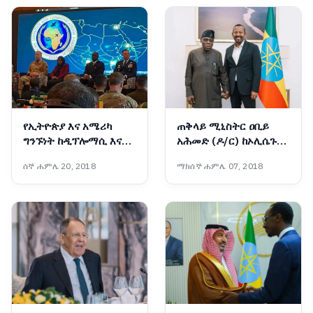
የኢትዮጵያ እና አሜሪካ
ጠቅላይ ሚኒስትር ዐቢይ
ግንኙነት ከዲፕሎማሲ እና
አሕመድ (ዶ/ር) ከኦሊሴጉን
በወታደራዊ ትብብር ወደ
ኦባሳንጆ ጋር ተወያዩ
ሰኞ ሐምሌ 20, 2018
ማክሰኞ ሐምሌ 07, 2018
ስትራቴጂያዊ አጋርነት
እየተሸጋገረ ነው - አምባሳደር
ኤርቪን ማሲንጋ