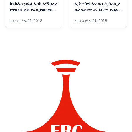
ከኑክሌር ኃይል እስከ አማራጭ
ኢትዮጵያ እና ሳዑዲ ዓረቢያ
የገንዘብ ኖት የሩሲያው ውጭ
ሁለንተናዊ ትብብርን ይበልጥ
ጉዳይ ሚኒስትር በአዲስ አበባ
ማጠናከር በሚቻልበት ሁኔታ
ረቡዕ ሐምሌ 01, 2018
ረቡዕ ሐምሌ 01, 2018
ለምን ተገኙ?
ላይ መከሩ