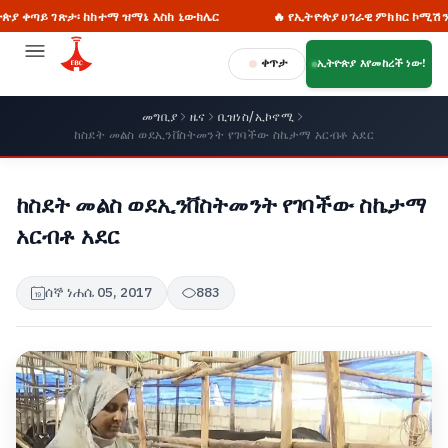
 ገጽታ፡ ከከተማ ዝማኔ እስከ ኒውክሌር
🔥 የኢትዮጵያ ሀገራዊ ምክክር ኮሚሽን ዋና ኮሚሽነ
ቀጥታ
ኢትዮጵያ እየመከረች ነው!
መግቢያ
ዜና
ቢዝነስ/ኢኮኖሚ
ከስደት መልስ ወደኢንቨስትመንት የገባችው ስኬታማ አርብቶ አደር
ከስደት መልስ ወደኢንቨስትመንት የገባችው ስኬታማ
አርብቶ አደር
ሰኞ ነሐሴ 05, 2017
883