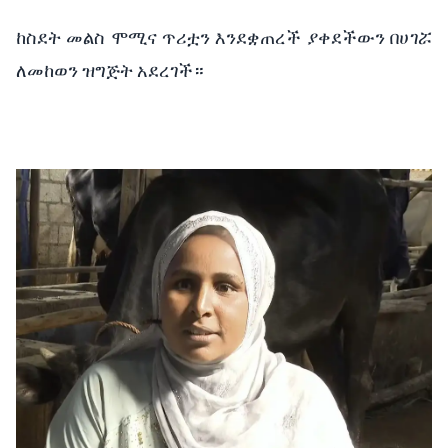
ከስደት መልስ ሞሚና ጥሪቷን እንደቋጠረች ያቀደችውን በሀገሯ 
ለመከወን ዝግጅት አደረገች።