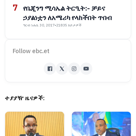
7
የቤጂንግ ሚሳኤል ትርዒት:- ቻይና
ኃያልነቷን ለአሜሪካ የላከችበት ጥበብ
ዓርብ ነሐሴ 30, 2017
•
21835 እይታዎች
Follow ebc.et
ተያያዥ ዜናዎች: