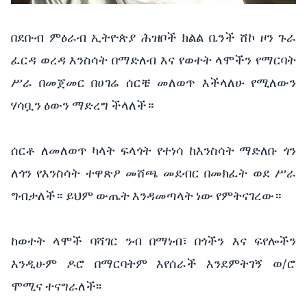
በደቡብ ምዕራብ ኢትዮጵያ ሕዝቦች ክልል ቤንች ሸኮ ዞን ጉራ 
ፈርዳ ወረዳ እንስሳት በማድለብ እና የወተት ላሞችን የማርባት 
ሥራ በመጀመር በሀገሬ ሰርቼ መለወጥ እችላለሁ የሚለውን 
ሃሳቧን ዕውን ማድረግ ችላለች።
ሰርቶ ለመለወጥ ካላት ፍላጎት የተነሳ ከእንስሳት ማድለቡ ጎን 
ለጎን የእንስሳት ተዋጽዖ መሸጫ መደብር በመክፈት ወደ ሥራ 
ግብታለች። ይህም ውጤት እንዳመጣላት ነው የምትናገረው። 
ከወተት ላሞች ባሻገር ንብ በማነብ፣ በጎችን እና ፍየሎችን 
እንዲሁም ዶሮ በማርባትም እየሰራች እንደምትገኝ ወ/ሮ 
ሞሚና ተናግራለች፡፡ 