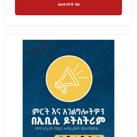
አስተያየት ላክ