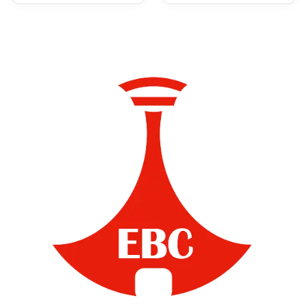
ሽግግር
ሚናውን እየተወጣ ነው፡-
ርዕሰ መስተዳድር ሽመልስ
አብዲሳ