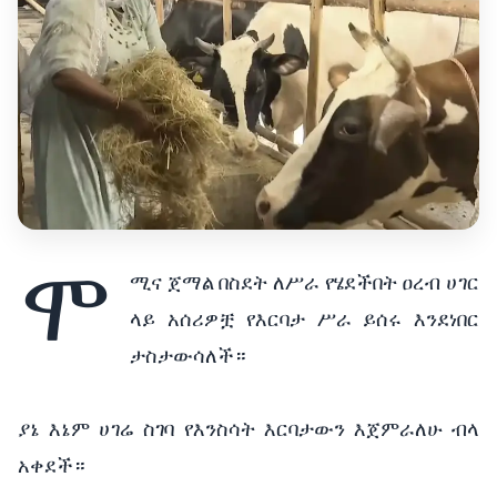
ሞ
ሚና ጀማል በስደት ለሥራ የሄደችበት 
ዐረብ ሀገር 
ላይ አሰሪዎቿ የእርባታ ሥራ ይሰሩ እንደነበር 
ታስታውሳለች። 
ያኔ እኔም ሀገሬ ስገባ የእንስሳት እርባታውን እጀምራለሁ ብላ 
አቀደች።