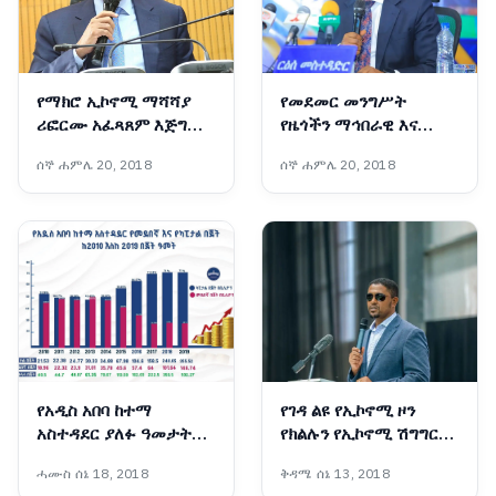
የማክሮ ኢኮኖሚ ማሻሻያ
የመደመር መንግሥት
ሪፎርሙ አፈጻጸም እጅግ
የዜጎችን ማኅበራዊ እና
ውጤታማ ነው፦ የገንዘብ
ኢኮኖሚያዊ ተጠቃሚነት
ሰኞ ሐምሌ 20, 2018
ሰኞ ሐምሌ 20, 2018
ሚኒስትር አህመድ ሺዴ
ያረጋገጡ ዘርፈ ብዙ የልማት
ተግባራትን አከናውኗል - ርዕሰ
መስተዳድር ኢንጂነር ነጋሽ
ዋጌሾ (ዶ/ር)
የአዲስ አበባ ከተማ
የገዳ ልዩ የኢኮኖሚ ዞን
አስተዳደር ያለፉ ዓመታት
የክልሉን የኢኮኖሚ ሽግግር
የፋይናንስ ጉዞ፣ ከገቢ ማሳደግ
ወደ አምራችነትና
ሓሙስ ሰኔ 18, 2018
ቅዳሜ ሰኔ 13, 2018
እስከ ልማት ተኮር የበጀት
ተወዳዳሪነት የመለወጥ