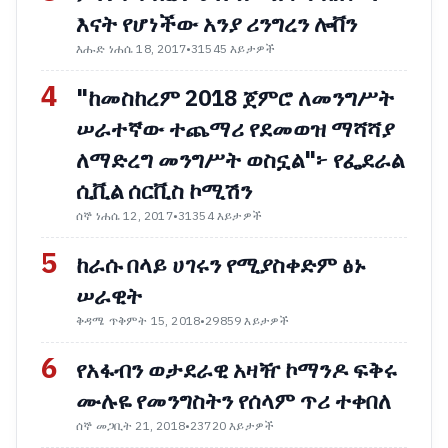
እናት የሆነችው አንያ ሪንግረን ሎቨን
እሑድ ነሐሴ 18, 2017
•
31545 እይታዎች
4
"ከመስከረም 2018 ጀምሮ ለመንግሥት
ሠራተኛው ተጨማሪ የደመወዝ ማሻሻያ
ለማድረግ መንግሥት ወስኗል"፦ የፌደራል
ሲቪል ሰርቪስ ኮሚሽን
ሰኞ ነሐሴ 12, 2017
•
31354 እይታዎች
5
ከራሱ በላይ ሀገሩን የሚያስቀድም ፅኑ
ሠራዊት
ቅዳሜ ጥቅምት 15, 2018
•
29859 እይታዎች
6
የአፋብን ወታደራዊ አዛዥ ኮማንዶ ፍቅሩ
ሙሉዬ የመንግስትን የሰላም ጥሪ ተቀበለ
ሰኞ መጋቢት 21, 2018
•
23720 እይታዎች