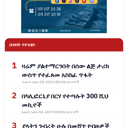
በብዛት የተነበቡ
1
ዛሬም ያልተማርንበት በሰው ልጅ ታሪክ
ውስጥ የተፈጸመ አስከፊ ጥፋት
ሓሙስ ነሐሴ 08, 2017
•
43530 እይታዎች
2
በካሊፎርኒያ በርሃ የተጣሉት 300 ሺህ
መኪኖች
እሑድ ነሐሴ 04, 2017
•
33556 እይታዎች
3
ያላትን ንብረት ሁሉ በመሸጥ የብዙዎች