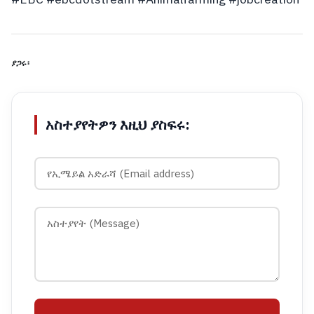
ያጋሩ፡
አስተያየትዎን እዚህ ያስፍሩ: