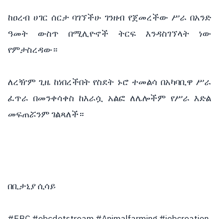
ከዐረብ ሀገር ሰርታ ባገኘችሁ ገንዘብ የጀመረችው ሥራ በአንድ 
ዓመት ውስጥ በሚሊዮኖች ትርፍ እንዳስገኘላት ነው 
የምታስረዳው።
ለረዥም ጊዜ ከነበረችበት የስደት ኑሮ ተመልሳ በአካባቢዋ ሥራ 
ፈጥራ በመንቀሳቀስ ከእራሷ አልፎ ለሌሎችም የሥራ እድል 
መፍጠሯንም ገልጻለች። 
በቢታኒያ ሲሳይ
#EBC #ebcdotstream #Animalfarming #jobcreation