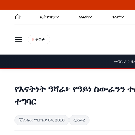
ኢትዮጵያ
አፍሪካ
ዓለም
ቀጥታ
መግቢያ
ዜ
የእናትነት ዓሻራ፦ የዓይነ ስውራንን
ተግባር
እሑድ ሚያዝያ 04, 2018
542