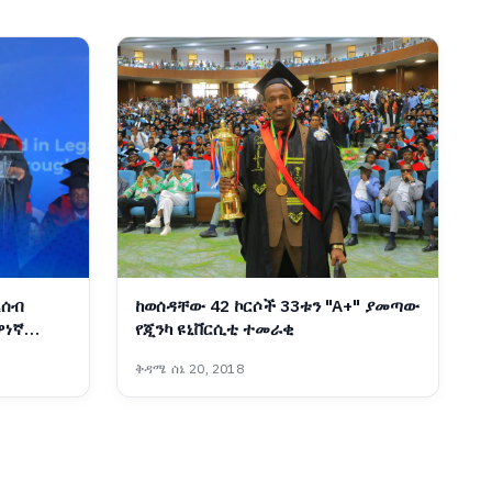
ረሰብ
ከወሰዳቸው 42 ኮርሶች 33ቱን "A+" ያመጣው
ዋነኛ
የጂንካ ዩኒቨርሲቲ ተመራቂ
ቅዳሜ ሰኔ 20, 2018