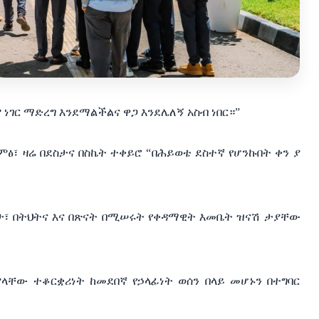
ም
ነገር
ማድረግ
እንደማልችልና
ዋጋ
እንደሌለኝ
አስብ
ነበር።
”
ምፅ፣
ዛሬ
በደስታና
በስኬት
ተቀይሮ
“
በሕይወቴ
ደስተኛ
የሆንኩበት
ቀን
ያ
ታ፣
በትህትና እና
በጽናት
በሚሠሩት
የቀዳማዊት
እመቤት
ዝናሽ
ታያቸው
ያላቸው
ተቆርቋሪነት
ከመደበኛ
የኃላፊነት
ወሰን
በላይ
መሆኑን
በተግባር