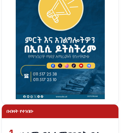
በብዛት የተነበቡ