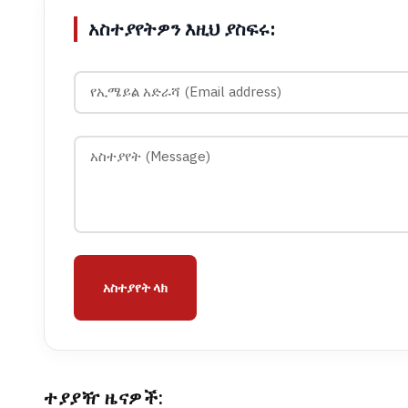
አስተያየትዎን እዚህ ያስፍሩ:
አስተያየት ላክ
ተያያዥ ዜናዎች: