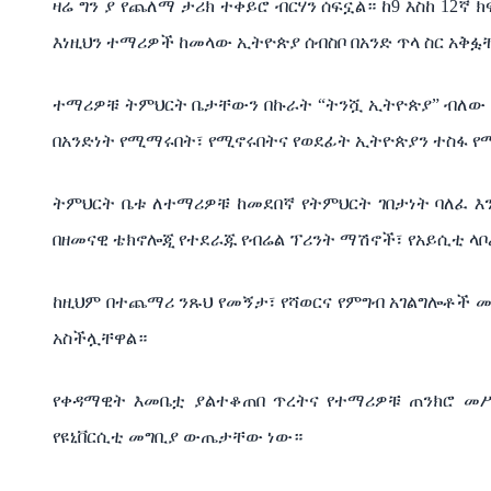
ዛሬ
ግን
ያ
የጨለማ
ታሪክ
ተቀይሮ
ብርሃን
ሰፍኗል።
ከ
9
እስከ
12
ኛ
ክ
እነዚህን
ተማሪዎች
ከመላው
ኢትዮጵያ
ሰብስቦ
በአንድ
ጥላ
ስር
አቅፏ
ተማሪዎቹ
ትምህርት
ቤታቸውን
በኩራት
“
ትንሿ
ኢትዮጵያ
”
ብለው
በአንድነት
የሚማሩበት፣
የሚኖሩበትና
የወደፊት
ኢትዮጵያን
ተስፋ
የ
ትምህርት
ቤቱ
ለተማሪዎቹ
ከመደበኛ
የትምህርት
ገበታነት
ባለፈ
እ
በዘመናዊ
ቴክኖሎጂ
የተደራጁ
የብሬል
ፕሪንት
ማሽኖች፣
የአይሲቲ
ላ
ከዚህም
በተጨማሪ
ንጹህ
የመኝታ፣
የሻወርና
የምግብ
አገልግሎቶች
መ
አስችሏቸዋል።
የቀዳማዊት
እመቤቷ
ያልተቆጠበ
ጥረትና
የተማሪዎቹ
ጠንክሮ
መ
የዩኒቨርሲቲ
መግቢያ
ውጤታቸው
ነው።