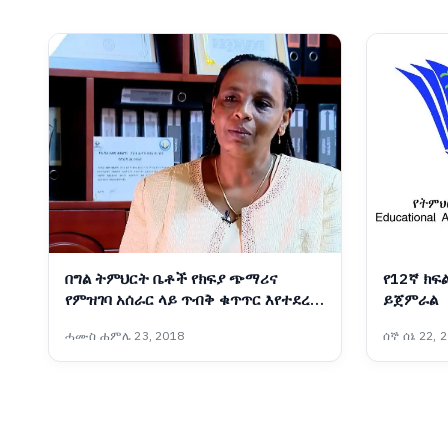
በግል ትምህርት ቤቶች የክፍያ ጭማሪና
የ12ኛ ክፍል
የምዝገባ አሰራር ላይ ጥብቅ ቁጥጥር እየተደረገ
ይጀምራል
ነው፡- የአዲስ አበባ ትምህርትና ሥልጠና
ሓሙስ ሐምሌ 23, 2018
ሰኞ ሰኔ 22, 
ቁጥጥር ባለስልጣን