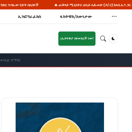
ዞች
🔥 ጠቅላይ ሚኒስትር ዐቢይ አሕመድ (ዶ/ር) ከኦቢኤን ጋር ያደረጉት ቆይታ - ክፍል 1
ኢንፎግራፊክስ
ፋክትቼክ/እውነታው
ኢትዮጵያ እየመከረች ነው!
Dark Mod
እመቤቷ ተግባር