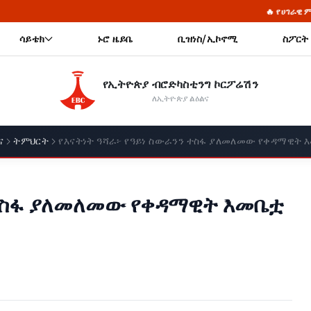
🔥 የሀገራዊ ምክክር ጉባኤው ሂደት በአኃ
ሳይቴክ
ኑሮ ዜይቤ
ቢዝነስ/ኢኮኖሚ
ስፖርት
የኢትዮጵያ ብሮድካስቲንግ ኮርፖሬሽን
ለኢትዮጵያ ልዕልና
ና
ትምህርት
የእናትነት ዓሻራ፦ የዓይነ ስውራንን ተስፋ ያለመለመው የቀዳማዊት 
 ተስፋ ያለመለመው የቀዳማዊት እመቤቷ