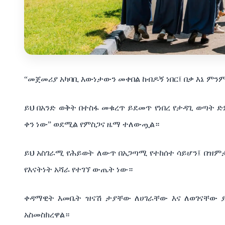
“
መጀመሪያ
አካባቢ
እውነታውን
መቀበል
ከብዶኝ
ነበር፤
በቃ
እኔ
ምን
ይህ
በአንድ
ወቅት
በተስፋ
መቁረጥ
ይደመጥ
የነበረ
የታዳጊ
ወጣት
ድ
ቀን
ነው
”
ወደሚል
የምስጋና
ዜማ
ተለውጧል።
ይህ
አስገራሚ
የሕይወት
ለውጥ
በአጋጣሚ
የተከሰተ
ሳይሆን፤
በዝም
የእናትነት
አሻራ
የተገኘ
ውጤት
ነው።
ቀዳማዊት
እመቤት
ዝናሽ
ታያቸው
ለሀገራቸው እና
ለወገናቸው
አስመስክረዋል።