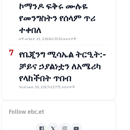
ኮማንዶ ፍቅሩ ሙሉዬ
የመንግስትን የሰላም ጥሪ
ተቀበለ
ሰኞ መጋቢት 21, 2018
•
23530 እይታዎች
7
የቤጂንግ ሚሳኤል ትርዒት:-
ቻይና ኃያልነቷን ለአሜሪካ
የላከችበት ጥበብ
ዓርብ ነሐሴ 30, 2017
•
21771 እይታዎች
Follow ebc.et