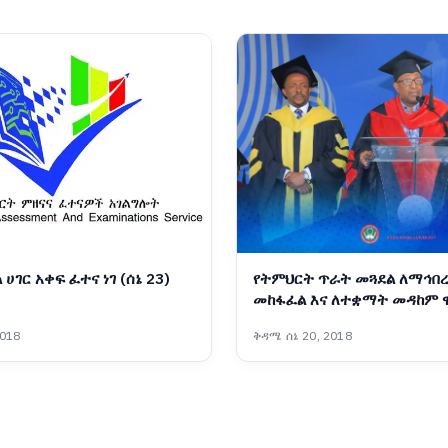
 ሀገር አቀፍ ፈተና ነገ (ሰኔ 23)
የትምህርት ጥራት መጓደል ለማኅበ
መከፋፈል እና ለተቋማት መዳከም 
መንስዔ ነው - ፕሮፌሰር ብርሃኑ ነጋ
2018
ቅዳሜ ሰኔ 20, 2018