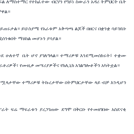
ፍል
ለማስተማር
የተከፈተው
ብርሃን
የዓ
ይነ
ስውራን
አዳሪ
ትምህርት
ቤት
ቸዋል።
ይጠሩታል።
ይህ
ስያሜ
የአራቱም
አቅጣጫ
ልጆች
በዘርና
በቋንቋ
ሳይገደቡ
ሚሰንቁበት
ማዕከል
መሆኑን
ያሳያል።
ንደ
ሁለተኛ
ቤት
ሆኖ
ያገለግላል።
ተማሪዎቹ
እንደሚመሰክሩት፤
ተቋሙ
ቦራቶሪዎች፣
የሙዚቃ
መሣሪያዎችና
የክሊኒክ
አገልግሎቶችን
አካትቷል።
ሟላታቸው
ተማሪዎቹ
ትኩረታቸው
በትምህርታቸው
ላይ
ብቻ
እንዲሆን
ሥራት
ፍሬ
ማፍራቱን
ያረጋገጠው
ደግሞ
በቅርቡ
የተመዘገበው
አስደናቂ