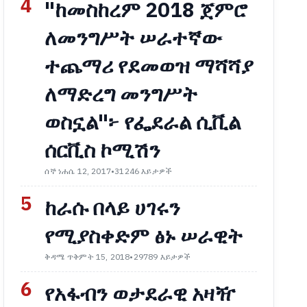
4
"ከመስከረም 2018 ጀምሮ
ለመንግሥት ሠራተኛው
ተጨማሪ የደመወዝ ማሻሻያ
ለማድረግ መንግሥት
ወስኗል"፦ የፌደራል ሲቪል
ሰርቪስ ኮሚሽን
ሰኞ ነሐሴ 12, 2017
•
31246 እይታዎች
5
ከራሱ በላይ ሀገሩን
የሚያስቀድም ፅኑ ሠራዊት
ቅዳሜ ጥቅምት 15, 2018
•
29789 እይታዎች
6
የአፋብን ወታደራዊ አዛዥ