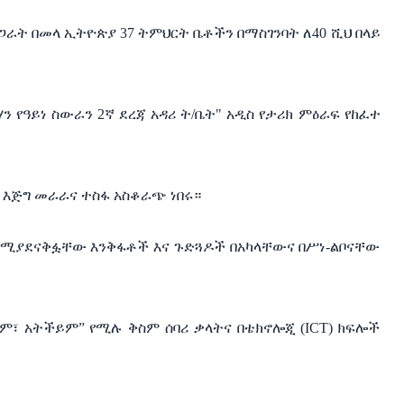
ጋራት
በመላ
ኢትዮጵያ
37
ትምህርት
ቤቶችን
በማስገንባት
ለ
40
ሺህ
በላይ
ሃን
የዓይነ ስውራን
2
ኛ
ደረጃ
አዳሪ
ት
/
ቤት
"
አዲስ
የታሪክ
ምዕራፍ
የከፈተ
እጅግ
መራራና
ተስፋ
አስቆራጭ
ነበሩ።
የሚያደናቅፏቸው
እንቅፋቶች እና
ጉድጓዶች
በአካላቸውና
በሥነ
-
ልቦናቸው
ም፣
አትችይም
”
የሚሉ
ቅስም ሰባሪ
ቃላትና
በቴክኖሎጂ
(ICT)
ክፍሎች