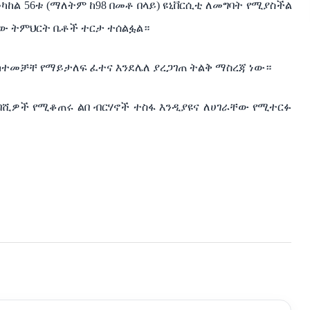
ካከል
56
ቱ
(
ማለትም
ከ
98
በመቶ
በላይ
)
ዩኒቨርሲቲ
ለመግባት
የሚያስችል
ቸው
ትምህርት
ቤቶች
ተርታ
ተሰልፏል።
ከተመቻቸ
የማይታለፍ
ፈተና
እንደሌለ
ያረጋገጠ
ትልቅ
ማስረጃ
ነው።
በሺዎች
የሚቆጠሩ
ልበ
ብርሃኖች
ተስፋ
እንዲያዩና
ለሀገራቸው
የሚተርፉ