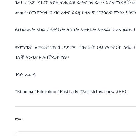
በ
2017
ዓ
.
ም
የ
12
ኛ
ክፍል
ብሔራዊ
ፈተና
ከተፈተኑ
57
ተማሪዎች
መ
ውጤት
በማምጣት
በሀገር
አቀፍ
ደረጃ
ከፍተኛ
የማሳለፍ
ምጣኔ
ካላ
ይህ
ውጤት
አካል
ጉዳተኝነት
ለስኬት
እንቅፋት
እንዳልሆነ እና
ዕድሉ
ቀዳማዊት
እመቤት
ዝናሽ
ታያቸው
የከተቡት
ይህ
የእናትነት
አሻራ
ዜጎች
እንዲሆኑ
አስችሏቸዋል።
በላሉ
ኢታላ
#Ethiopia #Education #FirstLady #ZinashTayachew #EBC
ያጋሩ፡