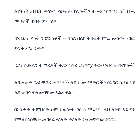
እናትነትን
በቤት
ወስነው
ሳይቀሩ፣
የሌሎችን
ሕመም
እና
ጉድለት
በመ
ወጣትች
ተስፋ
ሆነዋል።
ከነዚህ
ታላላቅ
ፕሮጀክቶች
መካከል
በልዩ
ትኩረት
የሚጠቀሰው
"
ብር
ድንቅ
ሥራ
ነው።
ዓይነ
ስውራን
ተማሪዎች
ቀደም
ሲል
ይገጥሟቸው
የነበሩ
መሰናክሎች
ለዓመታት
በአስቸጋሪ
መንገዶች
ላይ
ኪሎ
ሜትሮችን
በእግር
ሲጓዙ፣
ላይ
ጠባሳ
ጥለውባቸው
አልፈዋል።
በአካታች
ትምህርት
ስም
ከሌሎች
ጋር
ሲማሩም
“
ይህ
ላንቺ
አይሆን
የሚደርስባቸው
መገለል
የዕለት
ተዕለት
ገጠመኛቸው
ነበር።